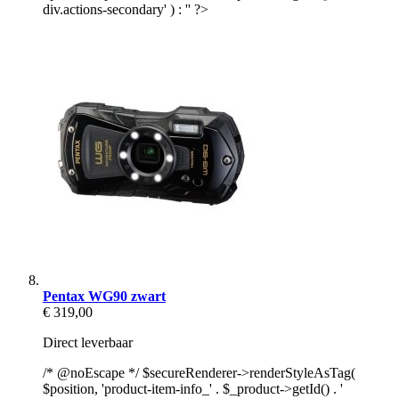
div.actions-secondary' ) : '' ?>
Pentax WG90 zwart
€ 319,00
Direct leverbaar
/* @noEscape */ $secureRenderer->renderStyleAsTag(
$position, 'product-item-info_' . $_product->getId() . '