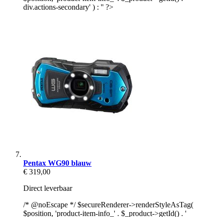
div.actions-secondary' ) : '' ?>
Pentax WG90 blauw
€ 319,00
Direct leverbaar
/* @noEscape */ $secureRenderer->renderStyleAsTag(
$position, 'product-item-info_' . $_product->getId() . '