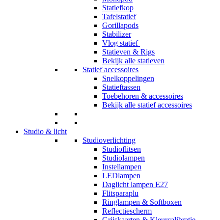
Statiefkop
Tafelstatief
Gorillapods
Stabilizer
Vlog statief
Statieven & Rigs
Bekijk alle statieven
Statief accessoires
Snelkoppelingen
Statieftassen
Toebehoren & accessoires
Bekijk alle statief accessoires
Studio & licht
Studioverlichting
Studioflitsen
Studiolampen
Instellampen
LEDlampen
Daglicht lampen E27
Flitsparaplu
Ringlampen & Softboxen
Reflectiescherm
Grijskaarten & Kleurcalibratie