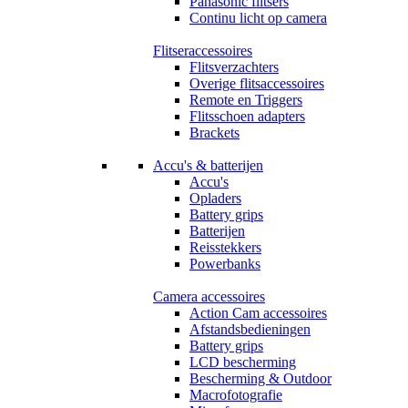
Panasonic flitsers
Continu licht op camera
Flitseraccessoires
Flitsverzachters
Overige flitsaccessoires
Remote en Triggers
Flitsschoen adapters
Brackets
Accu's & batterijen
Accu's
Opladers
Battery grips
Batterijen
Reisstekkers
Powerbanks
Camera accessoires
Action Cam accessoires
Afstandsbedieningen
Battery grips
LCD bescherming
Bescherming & Outdoor
Macrofotografie