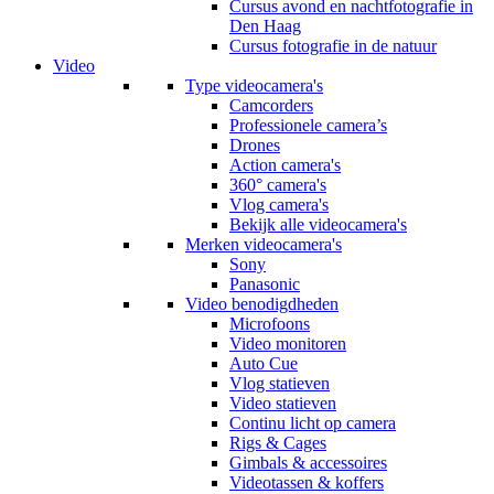
Cursus avond en nachtfotografie in
Den Haag
Cursus fotografie in de natuur
Video
Type videocamera's
Camcorders
Professionele camera’s
Drones
Action camera's
360° camera's
Vlog camera's
Bekijk alle videocamera's
Merken videocamera's
Sony
Panasonic
Video benodigdheden
Microfoons
Video monitoren
Auto Cue
Vlog statieven
Video statieven
Continu licht op camera
Rigs & Cages
Gimbals & accessoires
Videotassen & koffers