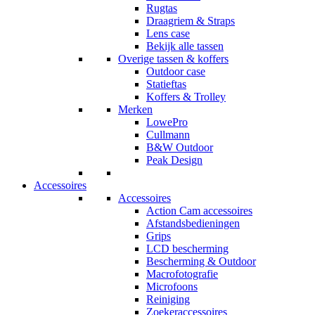
Rugtas
Draagriem & Straps
Lens case
Bekijk alle tassen
Overige tassen & koffers
Outdoor case
Statieftas
Koffers & Trolley
Merken
LowePro
Cullmann
B&W Outdoor
Peak Design
Accessoires
Accessoires
Action Cam accessoires
Afstandsbedieningen
Grips
LCD bescherming
Bescherming & Outdoor
Macrofotografie
Microfoons
Reiniging
Zoekeraccessoires