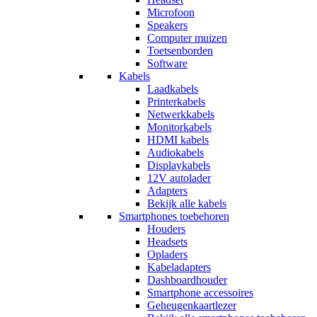
Microfoon
Speakers
Computer muizen
Toetsenborden
Software
Kabels
Laadkabels
Printerkabels
Netwerkkabels
Monitorkabels
HDMI kabels
Audiokabels
Displaykabels
12V autolader
Adapters
Bekijk alle kabels
Smartphones toebehoren
Houders
Headsets
Opladers
Kabeladapters
Dashboardhouder
Smartphone accessoires
Geheugenkaartlezer