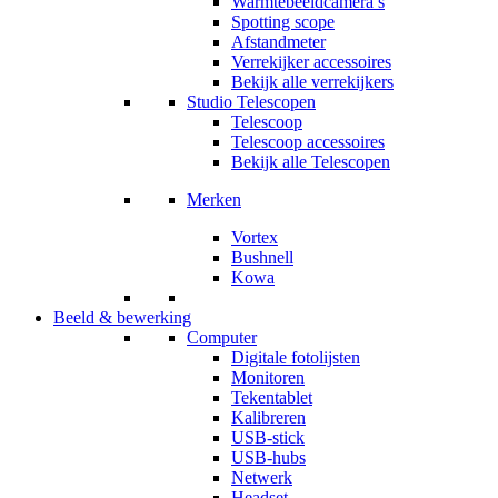
Warmtebeeldcamera’s
Spotting scope
Afstandmeter
Verrekijker accessoires
Bekijk alle verrekijkers
Studio Telescopen
Telescoop
Telescoop accessoires
Bekijk alle Telescopen
Merken
Vortex
Bushnell
Kowa
Beeld & bewerking
Computer
Digitale fotolijsten
Monitoren
Tekentablet
Kalibreren
USB-stick
USB-hubs
Netwerk
Headset