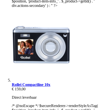
$position, 'product-item-info_' . $_product->getId() . '
div.actions-secondary' ) : '' ?>
Rollei Compactline 10x
€ 159,00
Direct leverbaar
/* @noEscape */ $secureRenderer->renderStyleAsTag(