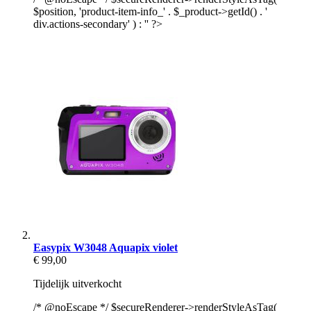
$position, 'product-item-info_' . $_product->getId() . '
div.actions-secondary' ) : '' ?>
Easypix W3048 Aquapix violet
€ 99,00
Tijdelijk uitverkocht
/* @noEscape */ $secureRenderer->renderStyleAsTag(