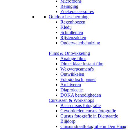
Microfoons
Reiniging
Zoekeraccessoires
Outdoor bescherming
Regenhoezen
Kledij
Schuiltenten
Rijstenzakken
Onderwaterbehuizing
Films & Ontwikkeling
Analoge films
Direct klaar instant film
Wegwerpcamera's
Ontwikkelen
Fotografisch papier
Archiveren
Diaprojectie
DOKA benodigheden
Cursussen & Workshops
Basiscursus fotografie
Gevorderden cursus fotografie
Cursus fotografie in Diergaarde
Blijdorp
Cursus straatfotografie in Den Haag