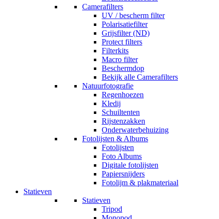
Camerafilters
UV / bescherm filter
Polarisatiefilter
Grijsfilter (ND)
Protect filters
Filterkits
Macro filter
Beschermdop
Bekijk alle Camerafilters
Natuurfotografie
Regenhoezen
Kledij
Schuiltenten
Rijstenzakken
Onderwaterbehuizing
Fotolijsten & Albums
Fotolijsten
Foto Albums
Digitale fotolijsten
Papiersnijders
Fotolijm & plakmateriaal
Statieven
Statieven
Tripod
Monopod