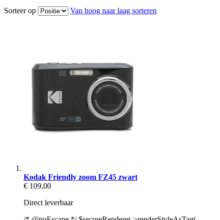
Sorteer op
Van hoog naar laag sorteren
Kodak Friendly zoom FZ45 zwart
€ 109,00
Direct leverbaar
/* @noEscape */ $secureRenderer->renderStyleAsTag(