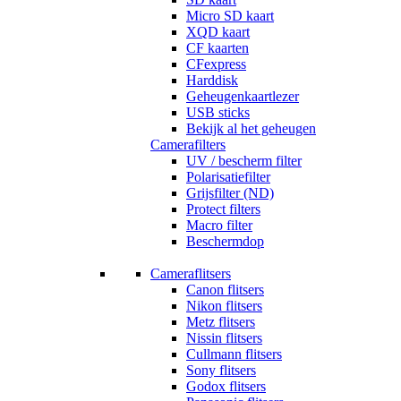
Micro SD kaart
XQD kaart
CF kaarten
CFexpress
Harddisk
Geheugenkaartlezer
USB sticks
Bekijk al het geheugen
Camerafilters
UV / bescherm filter
Polarisatiefilter
Grijsfilter (ND)
Protect filters
Macro filter
Beschermdop
Cameraflitsers
Canon flitsers
Nikon flitsers
Metz flitsers
Nissin flitsers
Cullmann flitsers
Sony flitsers
Godox flitsers