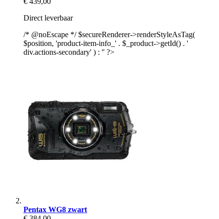
€ 439,00
Direct leverbaar
/* @noEscape */ $secureRenderer->renderStyleAsTag(
$position, 'product-item-info_' . $_product->getId() . '
div.actions-secondary' ) : '' ?>
Pentax WG8 zwart
€ 384,00