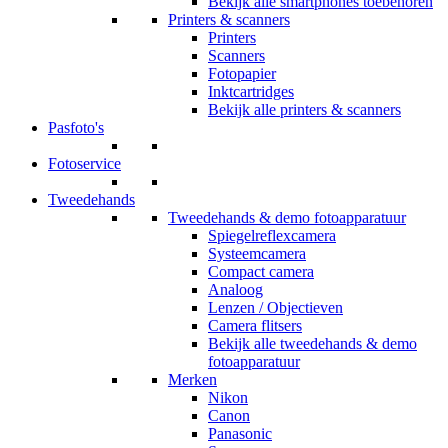
Bekijk alle smartphones toebehoren
Printers & scanners
Printers
Scanners
Fotopapier
Inktcartridges
Bekijk alle printers & scanners
Pasfoto's
Fotoservice
Tweedehands
Tweedehands & demo fotoapparatuur
Spiegelreflexcamera
Systeemcamera
Compact camera
Analoog
Lenzen / Objectieven
Camera flitsers
Bekijk alle tweedehands & demo
fotoapparatuur
Merken
Nikon
Canon
Panasonic