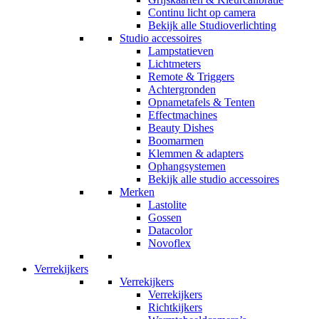
Continu licht op camera
Bekijk alle Studioverlichting
Studio accessoires
Lampstatieven
Lichtmeters
Remote & Triggers
Achtergronden
Opnametafels & Tenten
Effectmachines
Beauty Dishes
Boomarmen
Klemmen & adapters
Ophangsystemen
Bekijk alle studio accessoires
Merken
Lastolite
Gossen
Datacolor
Novoflex
Verrekijkers
Verrekijkers
Verrekijkers
Richtkijkers