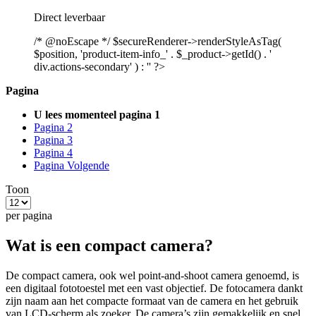
Direct leverbaar
/* @noEscape */ $secureRenderer->renderStyleAsTag(
$position, 'product-item-info_' . $_product->getId() . '
div.actions-secondary' ) : '' ?>
Pagina
U lees momenteel pagina
1
Pagina
2
Pagina
3
Pagina
4
Pagina
Volgende
Toon
per pagina
Wat is een compact camera?
De compact camera, ook wel point-and-shoot camera genoemd, is
een digitaal fototoestel met een vast objectief. De fotocamera dankt
zijn naam aan het compacte formaat van de camera en het gebruik
van LCD-scherm als zoeker. De camera’s zijn gemakkelijk en snel