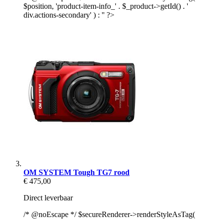
$position, 'product-item-info_' . $_product->getId() . '
div.actions-secondary' ) : '' ?>
OM SYSTEM Tough TG7 rood
€ 475,00
Direct leverbaar
/* @noEscape */ $secureRenderer->renderStyleAsTag(