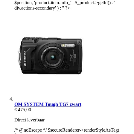
$position, 'product-item-info_' . $_product->getId() . '
div.actions-secondary' ) : '' ?>
OM SYSTEM Tough TG7 zwart
€ 475,00
Direct leverbaar
/* @noEscape */ $secureRenderer->renderStyleAsTag(