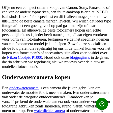
Of je nu een compact camera koopt van Canon, Sony, Panasonic of
een van de andere topmerken, een foute aankoop is er niet. NEBO
is al sinds 1923 dé fotospecialist en dit is alleen mogelijk omdat we
uitsluitend de beste camera merken leveren. Wij willen dat ieder type
fotograaf met een goed gevoel op pad gaat met zijn of haar
fotocamera. En alhoewel de beste fotocamera kopen een echte
persoonlijke keus is, ieder heeft namelijk zijn/ haar eigen voorkeur
voor vorm van fotograferen, begrijpen we dat het specifiek noemen
van een fotocamera model je kan helpen. Zowel onze specialisten
als de fotografen die regelmatig bij ons in de winkel komen voor het
kopen van fotocamera's of accessoires, zijn allen zeer positief over
de
Nikon Coolpix P1000
. Houd ook onze
blogpagina's
in de gaten,
daarin schrijven we regelmatig nieuwe reviews over de nieuwste
modellen fotocamera's.
Onderwatercamera kopen
Een
onderwatercamera
is een camera die je kan gebruiken om
onderwater de mooiste foto’s mee te maken. Een onderwatercamera
valt onder de categorie outdoorcamera’s. Daardoor kan je
vanzelfsprekend de onderwatercamera ook voor andere vormen van
fotografie gebruiken zoals snorkelen, strand, varen, wintersport,
noem maar op. Een
waterdichte camera
of onderwatercamera is