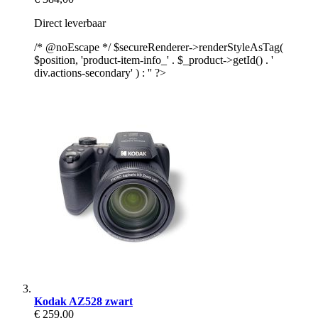
Direct leverbaar
/* @noEscape */ $secureRenderer->renderStyleAsTag(
$position, 'product-item-info_' . $_product->getId() . '
div.actions-secondary' ) : '' ?>
Kodak AZ528 zwart
€ 259,00