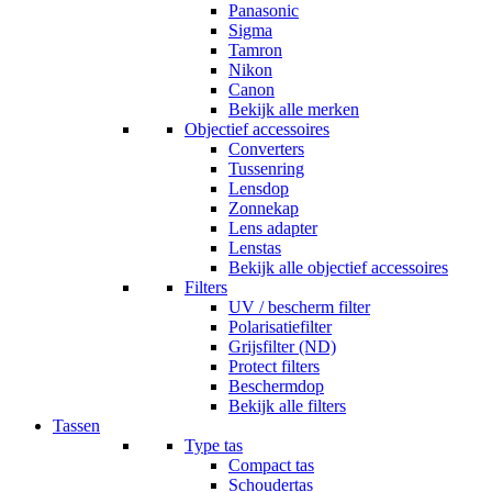
Panasonic
Sigma
Tamron
Nikon
Canon
Bekijk alle merken
Objectief accessoires
Converters
Tussenring
Lensdop
Zonnekap
Lens adapter
Lenstas
Bekijk alle objectief accessoires
Filters
UV / bescherm filter
Polarisatiefilter
Grijsfilter (ND)
Protect filters
Beschermdop
Bekijk alle filters
Tassen
Type tas
Compact tas
Schoudertas