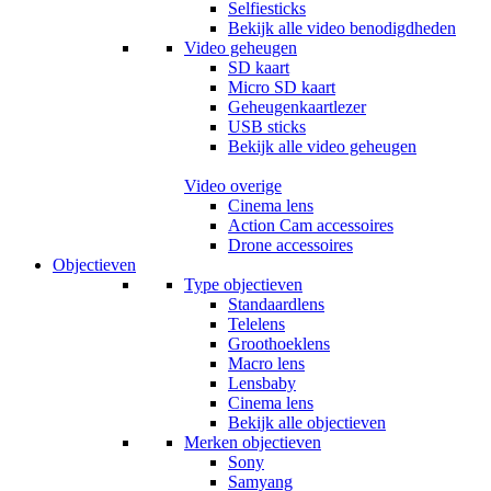
Selfiesticks
Bekijk alle video benodigdheden
Video geheugen
SD kaart
Micro SD kaart
Geheugenkaartlezer
USB sticks
Bekijk alle video geheugen
Video overige
Cinema lens
Action Cam accessoires
Drone accessoires
Objectieven
Type objectieven
Standaardlens
Telelens
Groothoeklens
Macro lens
Lensbaby
Cinema lens
Bekijk alle objectieven
Merken objectieven
Sony
Samyang