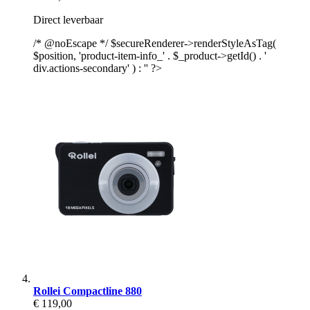
Direct leverbaar
/* @noEscape */ $secureRenderer->renderStyleAsTag(
$position, 'product-item-info_' . $_product->getId() . '
div.actions-secondary' ) : '' ?>
Rollei Compactline 880
€ 119,00