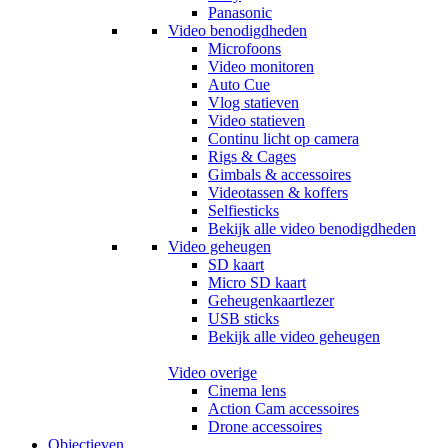
Panasonic
Video benodigdheden
Microfoons
Video monitoren
Auto Cue
Vlog statieven
Video statieven
Continu licht op camera
Rigs & Cages
Gimbals & accessoires
Videotassen & koffers
Selfiesticks
Bekijk alle video benodigdheden
Video geheugen
SD kaart
Micro SD kaart
Geheugenkaartlezer
USB sticks
Bekijk alle video geheugen
Video overige
Cinema lens
Action Cam accessoires
Drone accessoires
Objectieven