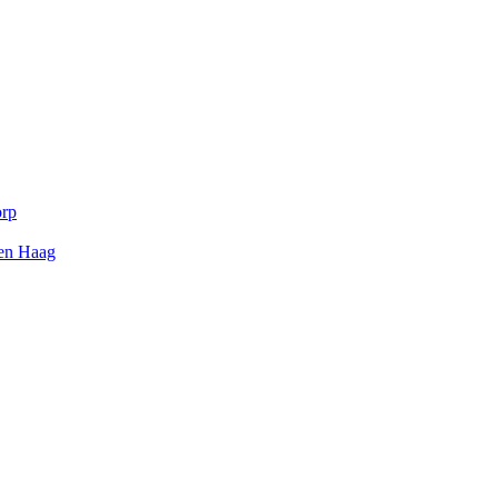
orp
Den Haag