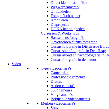
Direct klaar instant film
Wegwerpcamera's
Ontwikkelen
Fotografisch papier
Archiveren
Diaprojectie
DOKA benodigheden
Cursussen & Workshops
Basiscursus fotografie
Gevorderden cursus fotografie
Cursus fotografie in Diergaarde Blijd
Cursus straatfotografie in Den Haag
Cursus avond en nachtfotografie in 
Cursus fotografie in de natuur
Video
Type videocamera's
Camcorders
Professionele camera’s
Drones
Action camera's
360° camera's
Vlog camera's
Bekijk alle videocamera's
Merken videocamera's
Sony