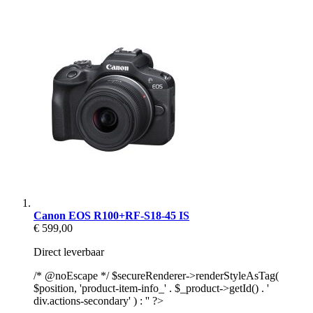
Canon EOS R100+RF-S18-45 IS
€ 599,00
Direct leverbaar
/* @noEscape */ $secureRenderer->renderStyleAsTag(
$position, 'product-item-info_' . $_product->getId() . '
div.actions-secondary' ) : '' ?>