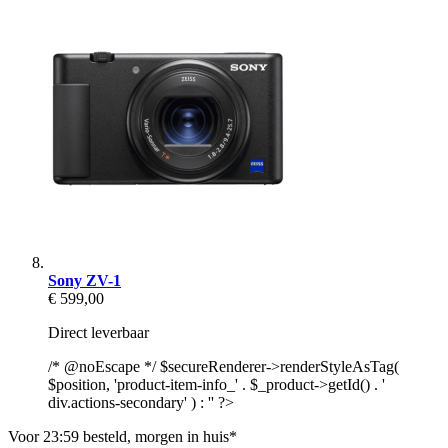
Sony ZV-1
€ 599,00
Direct leverbaar
/* @noEscape */ $secureRenderer->renderStyleAsTag(
$position, 'product-item-info_' . $_product->getId() . '
div.actions-secondary' ) : '' ?>
Voor 23:59 besteld, morgen in huis*