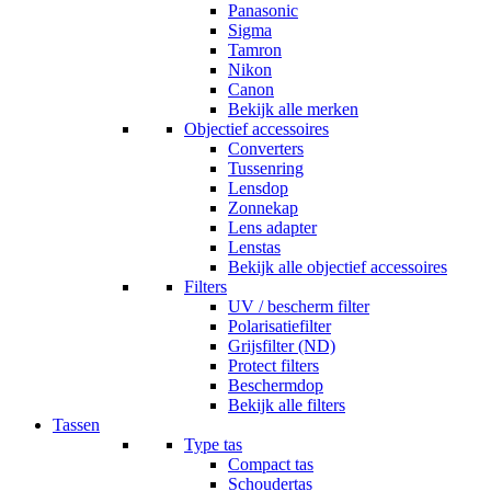
Panasonic
Sigma
Tamron
Nikon
Canon
Bekijk alle merken
Objectief accessoires
Converters
Tussenring
Lensdop
Zonnekap
Lens adapter
Lenstas
Bekijk alle objectief accessoires
Filters
UV / bescherm filter
Polarisatiefilter
Grijsfilter (ND)
Protect filters
Beschermdop
Bekijk alle filters
Tassen
Type tas
Compact tas
Schoudertas