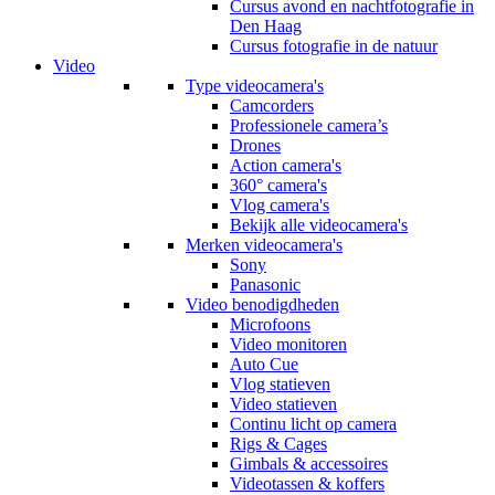
Cursus avond en nachtfotografie in
Den Haag
Cursus fotografie in de natuur
Video
Type videocamera's
Camcorders
Professionele camera’s
Drones
Action camera's
360° camera's
Vlog camera's
Bekijk alle videocamera's
Merken videocamera's
Sony
Panasonic
Video benodigdheden
Microfoons
Video monitoren
Auto Cue
Vlog statieven
Video statieven
Continu licht op camera
Rigs & Cages
Gimbals & accessoires
Videotassen & koffers