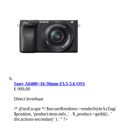
Sony A6400+16-50mm f/3.5-5.6 OSS
€ 999,00
Direct leverbaar
/* @noEscape */ $secureRenderer->renderStyleAsTag(
$position, 'product-item-info_' . $_product->getId() . '
div.actions-secondary' ) : '' ?>