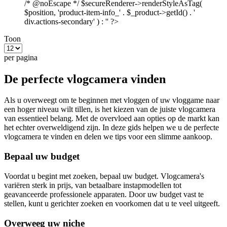
/* @noEscape */ $secureRenderer->renderStyleAsTag(
$position, 'product-item-info_' . $_product->getId() . '
div.actions-secondary' ) : '' ?>
Toon
per pagina
De perfecte vlogcamera vinden
Als u overweegt om te beginnen met vloggen of uw vloggame naar
een hoger niveau wilt tillen, is het kiezen van de juiste vlogcamera
van essentieel belang. Met de overvloed aan opties op de markt kan
het echter overweldigend zijn. In deze gids helpen we u de perfecte
vlogcamera te vinden en delen we tips voor een slimme aankoop.
Bepaal uw budget
Voordat u begint met zoeken, bepaal uw budget. Vlogcamera's
variëren sterk in prijs, van betaalbare instapmodellen tot
geavanceerde professionele apparaten. Door uw budget vast te
stellen, kunt u gerichter zoeken en voorkomen dat u te veel uitgeeft.
Overweeg uw niche