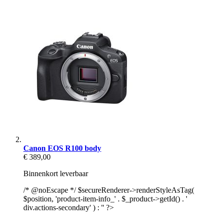
Canon EOS R100 body
€ 389,00
Binnenkort leverbaar
/* @noEscape */ $secureRenderer->renderStyleAsTag(
$position, 'product-item-info_' . $_product->getId() . '
div.actions-secondary' ) : '' ?>