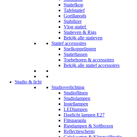
Statiefkop
Tafelstatief
Gorillapods
Stabilizer
Vlog statief
Statieven & Rigs
Bekijk alle statieven
Statief accessoires
Snelkoppelingen
Statieftassen
Toebehoren & accessoires
Bekijk alle statief accessoires
Studio & licht
Studioverlichting
Studioflitsen
Studiolampen
Instellampen
LEDlampen
Daglicht lampen E27
Flitsparaplu
Ringlampen & Softboxen
Reflectiescherm
Grijskaarten & Kleurcalibratie