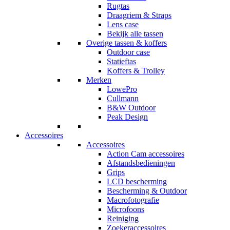
Rugtas
Draagriem & Straps
Lens case
Bekijk alle tassen
Overige tassen & koffers
Outdoor case
Statieftas
Koffers & Trolley
Merken
LowePro
Cullmann
B&W Outdoor
Peak Design
Accessoires
Accessoires
Action Cam accessoires
Afstandsbedieningen
Grips
LCD bescherming
Bescherming & Outdoor
Macrofotografie
Microfoons
Reiniging
Zoekeraccessoires