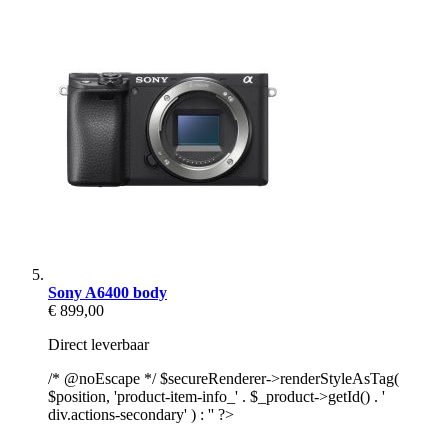
Sony A6400 body
€ 899,00
Direct leverbaar
/* @noEscape */ $secureRenderer->renderStyleAsTag(
$position, 'product-item-info_' . $_product->getId() . '
div.actions-secondary' ) : '' ?>