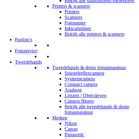
Bekijk alle smartphones toebehoren
Printers & scanners
Printers
Scanners
Fotopapier
Inktcartridges
Bekijk alle printers & scanners
Pasfoto's
Fotoservice
Tweedehands
Tweedehands & demo fotoapparatuur
Spiegelreflexcamera
Systeemcamera
Compact camera
Analoog
Lenzen / Objectieven
Camera flitsers
Bekijk alle tweedehands & demo
fotoapparatuur
Merken
Nikon
Canon
Panasonic