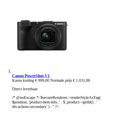
Canon PowerShot V1
Kassa korting
€ 999,00
Normale prijs
€ 1.031,00
Direct leverbaar
/* @noEscape */ $secureRenderer->renderStyleAsTag(
$position, 'product-item-info_' . $_product->getId() . '
div.actions-secondary' ) : '' ?>