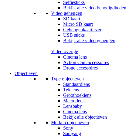
Selfiesticks
Bekijk alle video benodigdheden
Video geheugen
SD kaart
Micro SD kaart
Geheugenkaartlezer
USB sticks
Bekijk alle video geheugen
Video overige
Cinema lens
Action Cam accessoires
Drone accessoires
Objectieven
Type objectieven
Standaardlens
Telelens
Groothoeklens
Macro lens
Lensbaby
Cinema lens
Bekijk alle objectieven
Merken objectieven
Sony
Samyang