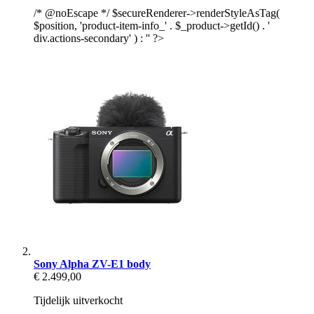
/* @noEscape */ $secureRenderer->renderStyleAsTag(
$position, 'product-item-info_' . $_product->getId() . '
div.actions-secondary' ) : '' ?>
Sony Alpha ZV-E1 body
€ 2.499,00
Tijdelijk uitverkocht