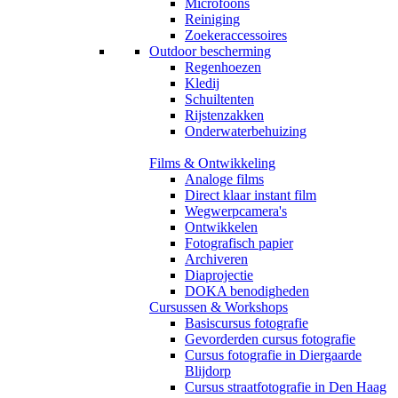
Microfoons
Reiniging
Zoekeraccessoires
Outdoor bescherming
Regenhoezen
Kledij
Schuiltenten
Rijstenzakken
Onderwaterbehuizing
Films & Ontwikkeling
Analoge films
Direct klaar instant film
Wegwerpcamera's
Ontwikkelen
Fotografisch papier
Archiveren
Diaprojectie
DOKA benodigheden
Cursussen & Workshops
Basiscursus fotografie
Gevorderden cursus fotografie
Cursus fotografie in Diergaarde
Blijdorp
Cursus straatfotografie in Den Haag