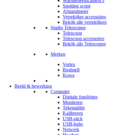
Warmtebeeldcamera’s
Spotting scope
Afstandmeter
Verrekijker accessoires
Bekijk alle verrekijkers
Studio Telescopen
Telescoop
Telescoop accessoires
Bekijk alle Telescopen
Merken
Vortex
Bushnell
Kowa
Beeld & bewerking
Computer
Digitale fotolijsten
Monitoren
Tekentablet
Kalibreren
USB-stick
USB-hubs
Netwerk
Headset