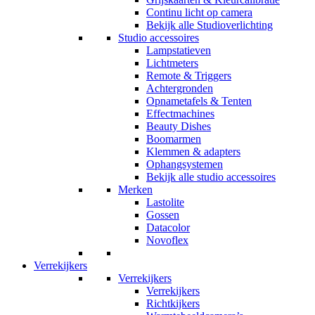
Continu licht op camera
Bekijk alle Studioverlichting
Studio accessoires
Lampstatieven
Lichtmeters
Remote & Triggers
Achtergronden
Opnametafels & Tenten
Effectmachines
Beauty Dishes
Boomarmen
Klemmen & adapters
Ophangsystemen
Bekijk alle studio accessoires
Merken
Lastolite
Gossen
Datacolor
Novoflex
Verrekijkers
Verrekijkers
Verrekijkers
Richtkijkers