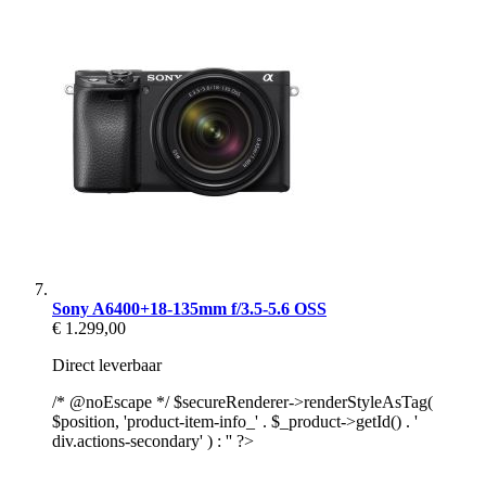
Sony A6400+18-135mm f/3.5-5.6 OSS
€ 1.299,00
Direct leverbaar
/* @noEscape */ $secureRenderer->renderStyleAsTag(
$position, 'product-item-info_' . $_product->getId() . '
div.actions-secondary' ) : '' ?>