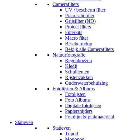
Camerafilters
UV / bescherm filter
Polarisatiefilter
Grijsfilter (ND)
Protect filters
Filterkits
Macro filter
Beschermdop
Bekijk alle Camerafilters
Natuurfotografie
Regenhoezen
Kledij
Schuiltenten
Rijstenzakken
Onderwaterbehuizing
Fotolijsten & Albums
Fotolijsten
Foto Albums
Digitale fotolijsten
Papiersnijders
Fotolijm & plakmateriaal
Statieven
Statieven
Tripod
Monopod