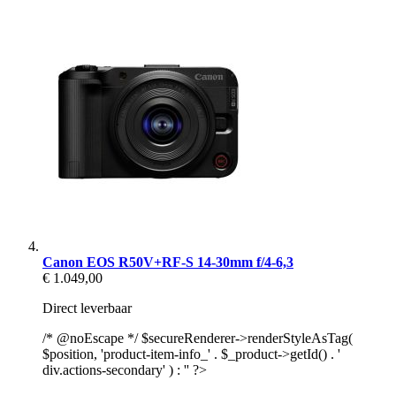
Canon EOS R50V+RF-S 14-30mm f/4-6,3
€ 1.049,00
Direct leverbaar
/* @noEscape */ $secureRenderer->renderStyleAsTag(
$position, 'product-item-info_' . $_product->getId() . '
div.actions-secondary' ) : '' ?>