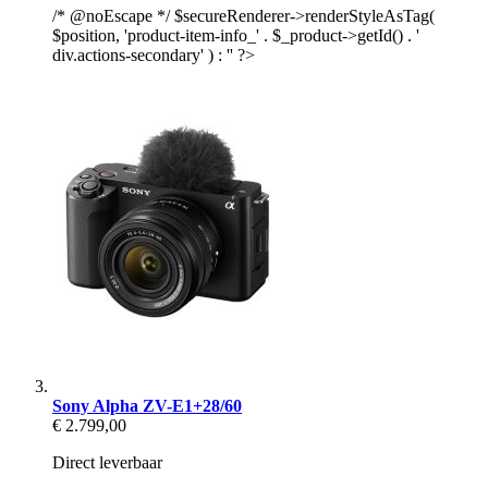
/* @noEscape */ $secureRenderer->renderStyleAsTag(
$position, 'product-item-info_' . $_product->getId() . '
div.actions-secondary' ) : '' ?>
Sony Alpha ZV-E1+28/60
€ 2.799,00
Direct leverbaar