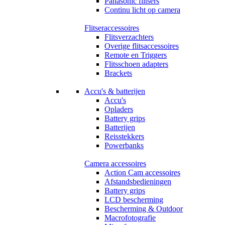
Panasonic flitsers
Continu licht op camera
Flitseraccessoires
Flitsverzachters
Overige flitsaccessoires
Remote en Triggers
Flitsschoen adapters
Brackets
Accu's & batterijen
Accu's
Opladers
Battery grips
Batterijen
Reisstekkers
Powerbanks
Camera accessoires
Action Cam accessoires
Afstandsbedieningen
Battery grips
LCD bescherming
Bescherming & Outdoor
Macrofotografie