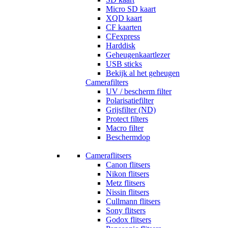
Micro SD kaart
XQD kaart
CF kaarten
CFexpress
Harddisk
Geheugenkaartlezer
USB sticks
Bekijk al het geheugen
Camerafilters
UV / bescherm filter
Polarisatiefilter
Grijsfilter (ND)
Protect filters
Macro filter
Beschermdop
Cameraflitsers
Canon flitsers
Nikon flitsers
Metz flitsers
Nissin flitsers
Cullmann flitsers
Sony flitsers
Godox flitsers