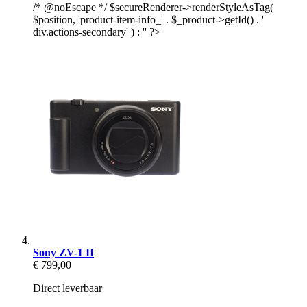
/* @noEscape */ $secureRenderer->renderStyleAsTag(
$position, 'product-item-info_' . $_product->getId() . '
div.actions-secondary' ) : '' ?>
Sony ZV-1 II
€ 799,00
Direct leverbaar