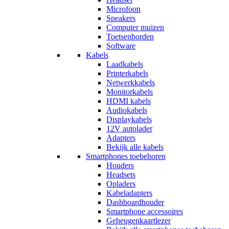
Microfoon
Speakers
Computer muizen
Toetsenborden
Software
Kabels
Laadkabels
Printerkabels
Netwerkkabels
Monitorkabels
HDMI kabels
Audiokabels
Displaykabels
12V autolader
Adapters
Bekijk alle kabels
Smartphones toebehoren
Houders
Headsets
Opladers
Kabeladapters
Dashboardhouder
Smartphone accessoires
Geheugenkaartlezer