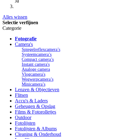
Ja
Alles wissen
Selectie verfijnen
Categorie
Fotografie
Camera's
Spiegelreflexcamera’s
Systeemcamera’s
Compact camera’s
Instant camera's
Analoge camera
Vlogcamera's
Wegwerpcamera’s
Minicamera’s
Lenzen & Objectieven
Flitsen
Accu's & Laders
Geheugen & Opslag
Films & Fotorolletjes
Outdoor
Fotolijsten
Fotolijsten & Albums
Cleaning & Onderhoud