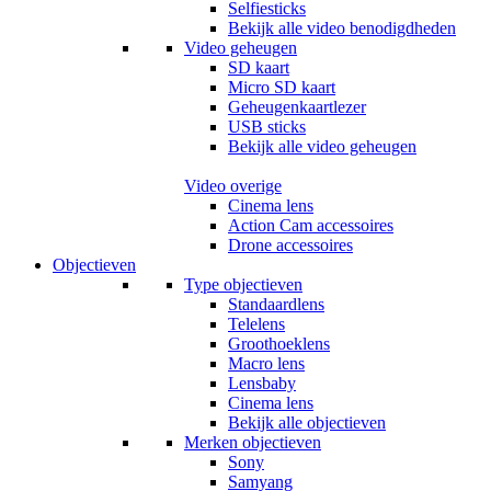
Selfiesticks
Bekijk alle video benodigdheden
Video geheugen
SD kaart
Micro SD kaart
Geheugenkaartlezer
USB sticks
Bekijk alle video geheugen
Video overige
Cinema lens
Action Cam accessoires
Drone accessoires
Objectieven
Type objectieven
Standaardlens
Telelens
Groothoeklens
Macro lens
Lensbaby
Cinema lens
Bekijk alle objectieven
Merken objectieven
Sony
Samyang