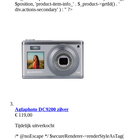
$position, 'product-item-info_' . $_product->getId() . '
div.actions-secondary' ) : '' ?>
Agfaphoto DC9200 zilver
€ 119,00
Tijdelijk uitverkocht
/* @noEscape */ $secureRenderer->renderStyleAsTag(