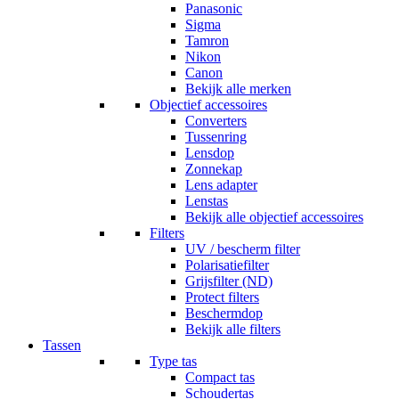
Panasonic
Sigma
Tamron
Nikon
Canon
Bekijk alle merken
Objectief accessoires
Converters
Tussenring
Lensdop
Zonnekap
Lens adapter
Lenstas
Bekijk alle objectief accessoires
Filters
UV / bescherm filter
Polarisatiefilter
Grijsfilter (ND)
Protect filters
Beschermdop
Bekijk alle filters
Tassen
Type tas
Compact tas
Schoudertas