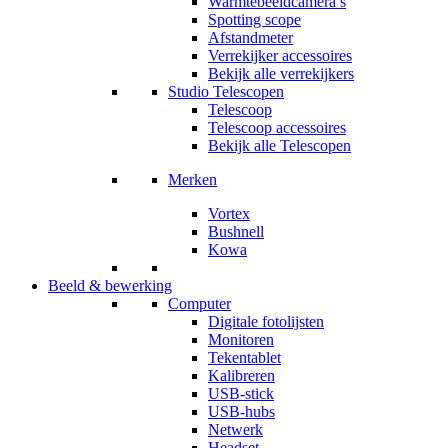
Warmtebeeldcamera’s
Spotting scope
Afstandmeter
Verrekijker accessoires
Bekijk alle verrekijkers
Studio Telescopen
Telescoop
Telescoop accessoires
Bekijk alle Telescopen
Merken
Vortex
Bushnell
Kowa
Beeld & bewerking
Computer
Digitale fotolijsten
Monitoren
Tekentablet
Kalibreren
USB-stick
USB-hubs
Netwerk
Headset