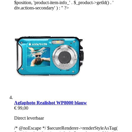
$position, 'product-item-info_' . $_product->getId() . '
div.actions-secondary' ) : '' ?>
Agfaphoto Realishot WP8000 blauw
€ 99,00
Direct leverbaar
/* @noEscape */ $secureRenderer->renderStyleAsTag(