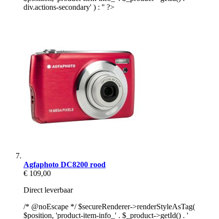
div.actions-secondary' ) : '' ?>
Agfaphoto DC8200 rood
€ 109,00
Direct leverbaar
/* @noEscape */ $secureRenderer->renderStyleAsTag(
$position, 'product-item-info_' . $_product->getId() . '