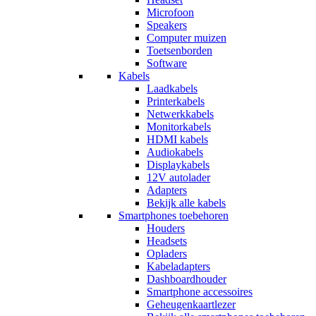
Microfoon
Speakers
Computer muizen
Toetsenborden
Software
Kabels
Laadkabels
Printerkabels
Netwerkkabels
Monitorkabels
HDMI kabels
Audiokabels
Displaykabels
12V autolader
Adapters
Bekijk alle kabels
Smartphones toebehoren
Houders
Headsets
Opladers
Kabeladapters
Dashboardhouder
Smartphone accessoires
Geheugenkaartlezer