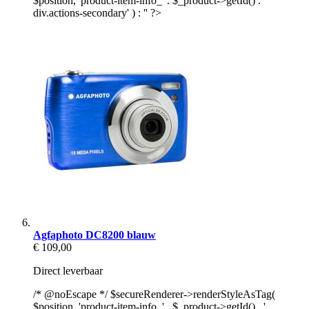
$position, 'product-item-info_' . $_product->getId() . '
div.actions-secondary' ) : '' ?>
Agfaphoto DC8200 blauw
€ 109,00
Direct leverbaar
/* @noEscape */ $secureRenderer->renderStyleAsTag(
$position, 'product-item-info_' . $_product->getId() . '