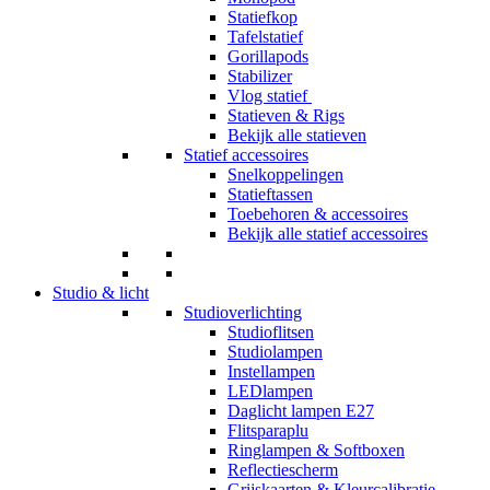
Statiefkop
Tafelstatief
Gorillapods
Stabilizer
Vlog statief
Statieven & Rigs
Bekijk alle statieven
Statief accessoires
Snelkoppelingen
Statieftassen
Toebehoren & accessoires
Bekijk alle statief accessoires
Studio & licht
Studioverlichting
Studioflitsen
Studiolampen
Instellampen
LEDlampen
Daglicht lampen E27
Flitsparaplu
Ringlampen & Softboxen
Reflectiescherm
Grijskaarten & Kleurcalibratie