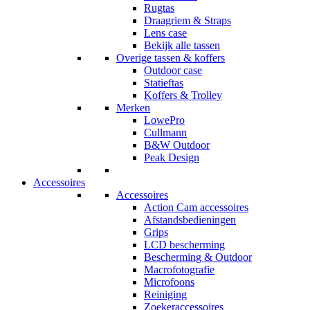
Rugtas
Draagriem & Straps
Lens case
Bekijk alle tassen
Overige tassen & koffers
Outdoor case
Statieftas
Koffers & Trolley
Merken
LowePro
Cullmann
B&W Outdoor
Peak Design
Accessoires
Accessoires
Action Cam accessoires
Afstandsbedieningen
Grips
LCD bescherming
Bescherming & Outdoor
Macrofotografie
Microfoons
Reiniging
Zoekeraccessoires