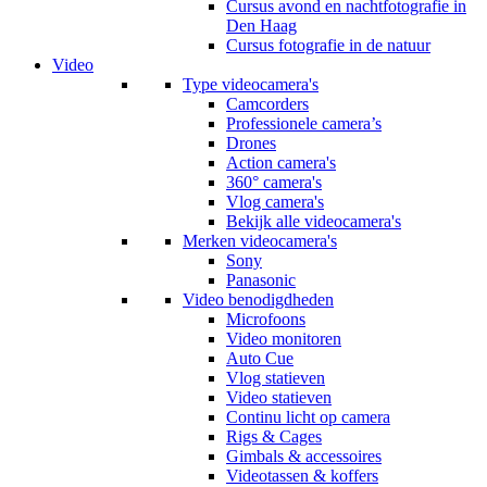
Cursus avond en nachtfotografie in
Den Haag
Cursus fotografie in de natuur
Video
Type videocamera's
Camcorders
Professionele camera’s
Drones
Action camera's
360° camera's
Vlog camera's
Bekijk alle videocamera's
Merken videocamera's
Sony
Panasonic
Video benodigdheden
Microfoons
Video monitoren
Auto Cue
Vlog statieven
Video statieven
Continu licht op camera
Rigs & Cages
Gimbals & accessoires
Videotassen & koffers