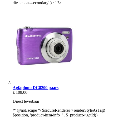
div.actions-secondary' ) : '' ?>
Agfaphoto DC8200 paars
€ 109,00
Direct leverbaar
/* @noEscape */ $secureRenderer->renderStyleAsTag(
$position, 'product-item-info_' . $_product->getId() . '