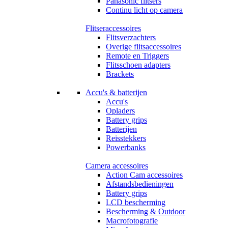
Panasonic flitsers
Continu licht op camera
Flitseraccessoires
Flitsverzachters
Overige flitsaccessoires
Remote en Triggers
Flitsschoen adapters
Brackets
Accu's & batterijen
Accu's
Opladers
Battery grips
Batterijen
Reisstekkers
Powerbanks
Camera accessoires
Action Cam accessoires
Afstandsbedieningen
Battery grips
LCD bescherming
Bescherming & Outdoor
Macrofotografie