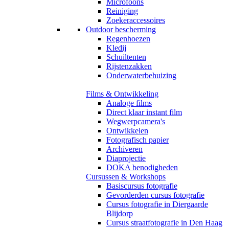
Microfoons
Reiniging
Zoekeraccessoires
Outdoor bescherming
Regenhoezen
Kledij
Schuiltenten
Rijstenzakken
Onderwaterbehuizing
Films & Ontwikkeling
Analoge films
Direct klaar instant film
Wegwerpcamera's
Ontwikkelen
Fotografisch papier
Archiveren
Diaprojectie
DOKA benodigheden
Cursussen & Workshops
Basiscursus fotografie
Gevorderden cursus fotografie
Cursus fotografie in Diergaarde
Blijdorp
Cursus straatfotografie in Den Haag