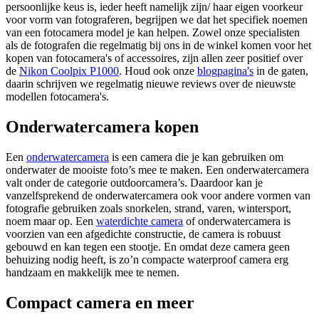
persoonlijke keus is, ieder heeft namelijk zijn/ haar eigen voorkeur
voor vorm van fotograferen, begrijpen we dat het specifiek noemen
van een fotocamera model je kan helpen. Zowel onze specialisten
als de fotografen die regelmatig bij ons in de winkel komen voor het
kopen van fotocamera's of accessoires, zijn allen zeer positief over
de
Nikon Coolpix P1000
. Houd ook onze
blogpagina's
in de gaten,
daarin schrijven we regelmatig nieuwe reviews over de nieuwste
modellen fotocamera's.
Onderwatercamera kopen
Een
onderwatercamera
is een camera die je kan gebruiken om
onderwater de mooiste foto’s mee te maken. Een onderwatercamera
valt onder de categorie outdoorcamera’s. Daardoor kan je
vanzelfsprekend de onderwatercamera ook voor andere vormen van
fotografie gebruiken zoals snorkelen, strand, varen, wintersport,
noem maar op. Een
waterdichte camera
of onderwatercamera is
voorzien van een afgedichte constructie, de camera is robuust
gebouwd en kan tegen een stootje. En omdat deze camera geen
behuizing nodig heeft, is zo’n compacte waterproof camera erg
handzaam en makkelijk mee te nemen.
Compact camera en meer