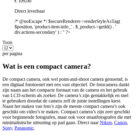
€ 109,00
Direct leverbaar
/* @noEscape */ $secureRenderer->renderStyleAsTag(
$position, 'product-item-info_' . $_product->getId() . '
div.actions-secondary' ) : '' ?>
Toon
per pagina
Wat is een compact camera?
De compact camera, ook wel point-and-shoot camera genoemd, is
een digitaal fototoestel met een vast objectief. De fotocamera dankt
zijn naam aan het compacte formaat van de camera en het gebruik
van LCD-scherm als zoeker. De camera’s zijn gemakkelijk en snel
te gebruiken doordat de camera zelf de juiste instellingen kiest.
Naast het maken van foto’s zijn de meeste compact camera’s ook
geschikt om video’s te maken. Compact camera’s zijn zeer geschikt
voor beginnende fotografen, maar ook voor straatfotografen die met
minimalistische uitrusting op pad gaan. Direct naar
Nikon
,
Canon
,
Sony
,
Panasonic
.