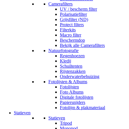
Camerafilters
UV / bescherm filter
Polarisatiefilter
Grijsfilter (ND)
Protect filters
Filterkits
Macro filter
Beschermdop
Bekijk alle Camerafilters
Natuurfotografie
Regenhoezen
Kledij
Schuiltenten
Rijstenzakken
Onderwaterbehuizing
Fotolijsten & Albums
Fotolijsten
Foto Albums
Digitale fotolijsten
Papiersnijders
Fotolijm & plakmateriaal
Statieven
Statieven
Tripod
Monopod