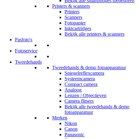
Bekijk alle smartphones toebehoren
Printers & scanners
Printers
Scanners
Fotopapier
Inktcartridges
Bekijk alle printers & scanners
Pasfoto's
Fotoservice
Tweedehands
Tweedehands & demo fotoapparatuur
Spiegelreflexcamera
Systeemcamera
Compact camera
Analoog
Lenzen / Objectieven
Camera flitsers
Bekijk alle tweedehands & demo
fotoapparatuur
Merken
Nikon
Canon
Panasonic