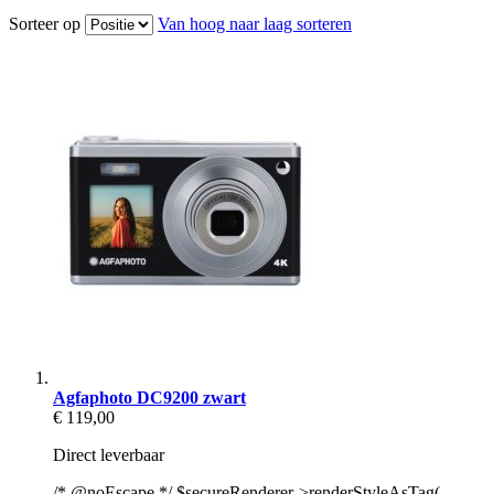
Sorteer op
Van hoog naar laag sorteren
Agfaphoto DC9200 zwart
€ 119,00
Direct leverbaar
/* @noEscape */ $secureRenderer->renderStyleAsTag(