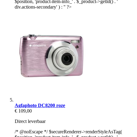
$position, 'product-item-info_' . $_product->getId() . '
div.actions-secondary' ) : '' ?>
Agfaphoto DC8200 roze
€ 109,00
Direct leverbaar
/* @noEscape */ $secureRenderer->renderStyleAsTag(