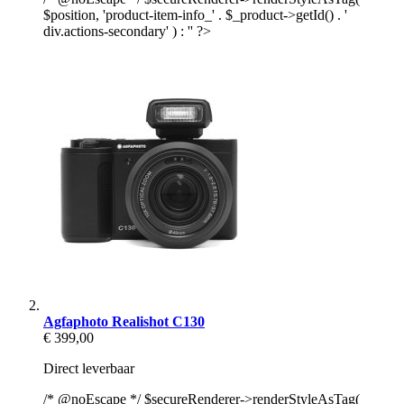
$position, 'product-item-info_' . $_product->getId() . '
div.actions-secondary' ) : '' ?>
Agfaphoto Realishot C130
€ 399,00
Direct leverbaar
/* @noEscape */ $secureRenderer->renderStyleAsTag(