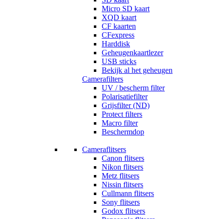
Micro SD kaart
XQD kaart
CF kaarten
CFexpress
Harddisk
Geheugenkaartlezer
USB sticks
Bekijk al het geheugen
Camerafilters
UV / bescherm filter
Polarisatiefilter
Grijsfilter (ND)
Protect filters
Macro filter
Beschermdop
Cameraflitsers
Canon flitsers
Nikon flitsers
Metz flitsers
Nissin flitsers
Cullmann flitsers
Sony flitsers
Godox flitsers