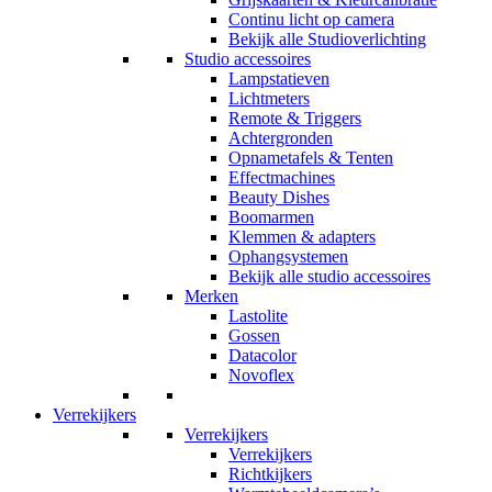
Continu licht op camera
Bekijk alle Studioverlichting
Studio accessoires
Lampstatieven
Lichtmeters
Remote & Triggers
Achtergronden
Opnametafels & Tenten
Effectmachines
Beauty Dishes
Boomarmen
Klemmen & adapters
Ophangsystemen
Bekijk alle studio accessoires
Merken
Lastolite
Gossen
Datacolor
Novoflex
Verrekijkers
Verrekijkers
Verrekijkers
Richtkijkers