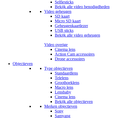
Selfiesticks
Bekijk alle video benodigdheden
Video geheugen
SD kaart
Micro SD kaart
Geheugenkaartlezer
USB sticks
Bekijk alle video geheugen
Video overige
Cinema lens
Action Cam accessoires
Drone accessoires
Objectieven
Type objectieven
Standaardlens
Telelens
Groothoeklens
Macro lens
Lensbaby
Cinema lens
Bekijk alle objectieven
Merken objectieven
Sony
Samyang