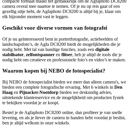
compacte formaat maakt het gemakkelijk om de Agfaphoto DC8200
camera overal mee naartoe te nemen. Of je nu op reis gaat of een
gezellig uitje hebt, de Agfaphoto DC8200 is altijd bij je, klaar om
elk bijzonder moment vast te leggen.
Geschikt voor diverse vormen van fotografei
Of je nu geïnteresseerd bent in portretfotografie, actiebeelden of
landschapsfoto’s, de Agfa DC8200 biedt de mogelijkheden die je
nodig hebt. Met tal van handige functies, zoals een
digitale
stabilisator
,
zelfontspanner
en
flitser
, heb je altijd de tools die je
nodig hebt om creatieve en professionele foto’s en video’s te maken.
Waarom kopen bij NEBO de fotospecialist?
Bij NEBO de fotospecialist bieden we meer dan alleen camera's, we
bieden een complete fotografische ervaring. Met 6 winkels in
Den
Haag
en
Pijnacker-Nootdorp
bieden we deskundig advies,
uitstekende klantenservice en de mogelijkheid om producten fysiek
te bekijken voordat je ze koopt.
Bestel je de Agfaphoto DC8200 online, dan profiteer je van snelle
levering, en als je liever de camera in handen hebt voordat je beslist,
ben je altijd welkom in onze winkels.