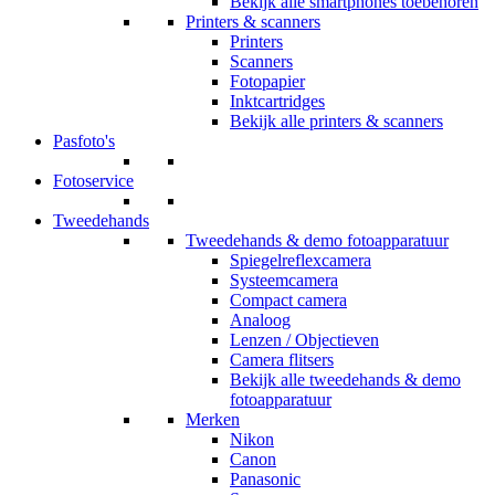
Bekijk alle smartphones toebehoren
Printers & scanners
Printers
Scanners
Fotopapier
Inktcartridges
Bekijk alle printers & scanners
Pasfoto's
Fotoservice
Tweedehands
Tweedehands & demo fotoapparatuur
Spiegelreflexcamera
Systeemcamera
Compact camera
Analoog
Lenzen / Objectieven
Camera flitsers
Bekijk alle tweedehands & demo
fotoapparatuur
Merken
Nikon
Canon
Panasonic