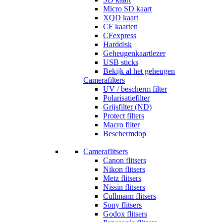
Micro SD kaart
XQD kaart
CF kaarten
CFexpress
Harddisk
Geheugenkaartlezer
USB sticks
Bekijk al het geheugen
Camerafilters
UV / bescherm filter
Polarisatiefilter
Grijsfilter (ND)
Protect filters
Macro filter
Beschermdop
Cameraflitsers
Canon flitsers
Nikon flitsers
Metz flitsers
Nissin flitsers
Cullmann flitsers
Sony flitsers
Godox flitsers