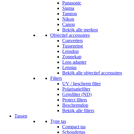
Panasonic
Sigma
Tamron
Nikon
Canon
Bekijk alle merken
Objectief accessoires
Converters
Tussenring
Lensdop
Zonnekap
Lens adapter
Lenstas
Bekijk alle objectief accessoires
Filters
UV / bescherm filter
Polarisatiefilter
Grijsfilter (ND)
Protect filters
Beschermdop
Bekijk alle filters
Tassen
Type tas
Compact tas
Schoudertas