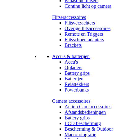
Panasonic flitsers
Continu licht op camera
Flitseraccessoires
Flitsverzachters
Overige flitsaccessoires
Remote en Triggers
Flitsschoen adapters
Brackets
Accu's & batterijen
Accu's
Opladers
Battery grips
Batterijen
Reisstekkers
Powerbanks
Camera accessoires
Action Cam accessoires
Afstandsbedieningen
Battery grips
LCD bescherming
Bescherming & Outdoor
Macrofotografie