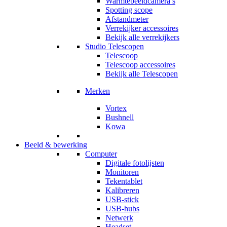
Warmtebeeldcamera’s
Spotting scope
Afstandmeter
Verrekijker accessoires
Bekijk alle verrekijkers
Studio Telescopen
Telescoop
Telescoop accessoires
Bekijk alle Telescopen
Merken
Vortex
Bushnell
Kowa
Beeld & bewerking
Computer
Digitale fotolijsten
Monitoren
Tekentablet
Kalibreren
USB-stick
USB-hubs
Netwerk
Headset