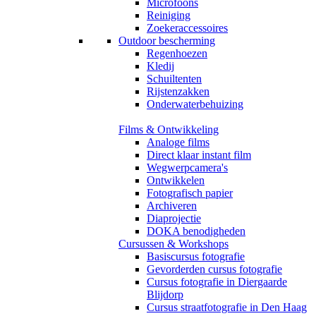
Microfoons
Reiniging
Zoekeraccessoires
Outdoor bescherming
Regenhoezen
Kledij
Schuiltenten
Rijstenzakken
Onderwaterbehuizing
Films & Ontwikkeling
Analoge films
Direct klaar instant film
Wegwerpcamera's
Ontwikkelen
Fotografisch papier
Archiveren
Diaprojectie
DOKA benodigheden
Cursussen & Workshops
Basiscursus fotografie
Gevorderden cursus fotografie
Cursus fotografie in Diergaarde
Blijdorp
Cursus straatfotografie in Den Haag