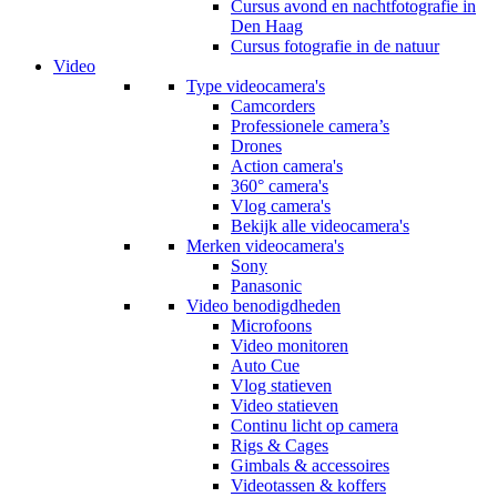
Cursus avond en nachtfotografie in
Den Haag
Cursus fotografie in de natuur
Video
Type videocamera's
Camcorders
Professionele camera’s
Drones
Action camera's
360° camera's
Vlog camera's
Bekijk alle videocamera's
Merken videocamera's
Sony
Panasonic
Video benodigdheden
Microfoons
Video monitoren
Auto Cue
Vlog statieven
Video statieven
Continu licht op camera
Rigs & Cages
Gimbals & accessoires
Videotassen & koffers