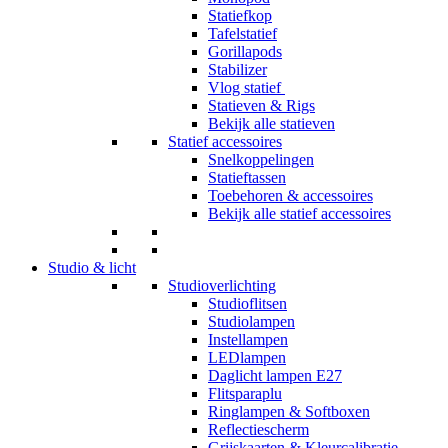
Statiefkop
Tafelstatief
Gorillapods
Stabilizer
Vlog statief
Statieven & Rigs
Bekijk alle statieven
Statief accessoires
Snelkoppelingen
Statieftassen
Toebehoren & accessoires
Bekijk alle statief accessoires
Studio & licht
Studioverlichting
Studioflitsen
Studiolampen
Instellampen
LEDlampen
Daglicht lampen E27
Flitsparaplu
Ringlampen & Softboxen
Reflectiescherm
Grijskaarten & Kleurcalibratie