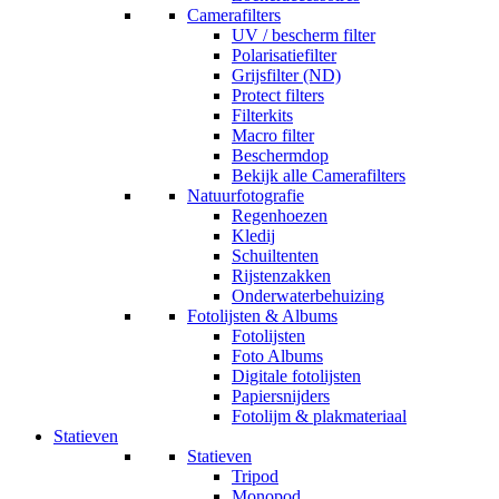
Camerafilters
UV / bescherm filter
Polarisatiefilter
Grijsfilter (ND)
Protect filters
Filterkits
Macro filter
Beschermdop
Bekijk alle Camerafilters
Natuurfotografie
Regenhoezen
Kledij
Schuiltenten
Rijstenzakken
Onderwaterbehuizing
Fotolijsten & Albums
Fotolijsten
Foto Albums
Digitale fotolijsten
Papiersnijders
Fotolijm & plakmateriaal
Statieven
Statieven
Tripod
Monopod