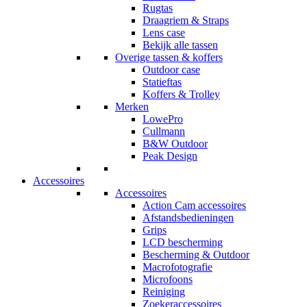
Rugtas
Draagriem & Straps
Lens case
Bekijk alle tassen
Overige tassen & koffers
Outdoor case
Statieftas
Koffers & Trolley
Merken
LowePro
Cullmann
B&W Outdoor
Peak Design
Accessoires
Accessoires
Action Cam accessoires
Afstandsbedieningen
Grips
LCD bescherming
Bescherming & Outdoor
Macrofotografie
Microfoons
Reiniging
Zoekeraccessoires