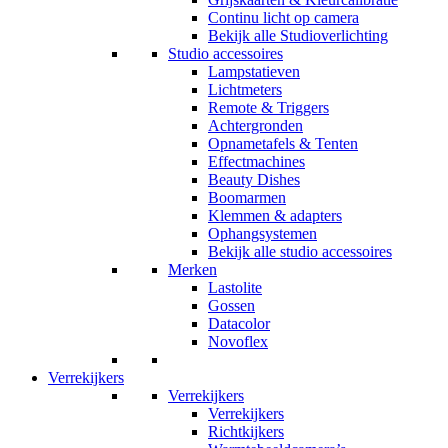
Continu licht op camera
Bekijk alle Studioverlichting
Studio accessoires
Lampstatieven
Lichtmeters
Remote & Triggers
Achtergronden
Opnametafels & Tenten
Effectmachines
Beauty Dishes
Boomarmen
Klemmen & adapters
Ophangsystemen
Bekijk alle studio accessoires
Merken
Lastolite
Gossen
Datacolor
Novoflex
Verrekijkers
Verrekijkers
Verrekijkers
Richtkijkers