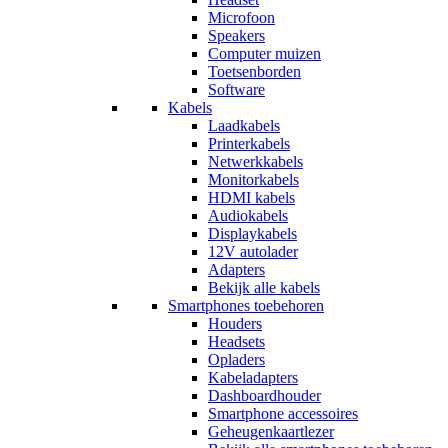
Microfoon
Speakers
Computer muizen
Toetsenborden
Software
Kabels
Laadkabels
Printerkabels
Netwerkkabels
Monitorkabels
HDMI kabels
Audiokabels
Displaykabels
12V autolader
Adapters
Bekijk alle kabels
Smartphones toebehoren
Houders
Headsets
Opladers
Kabeladapters
Dashboardhouder
Smartphone accessoires
Geheugenkaartlezer