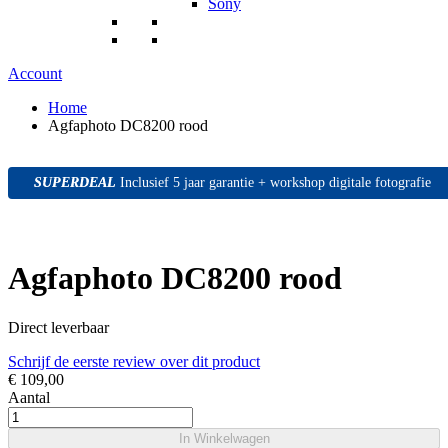
Sony
Account
Home
Agfaphoto DC8200 rood
SUPERDEAL
SUPERDEAL
SUPERDEAL
Inclusief 5 jaar garantie + workshop digitale fotografie
Agfaphoto DC8200 rood
Direct leverbaar
Schrijf de eerste review over dit product
€ 109,00
Aantal
In Winkelwagen