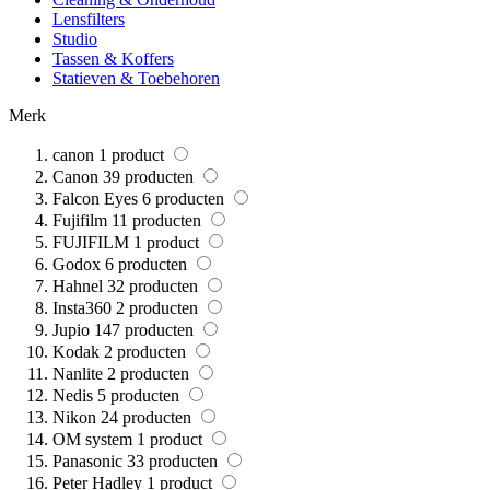
Lensfilters
Studio
Tassen & Koffers
Statieven & Toebehoren
Merk
canon
1
product
Canon
39
producten
Falcon Eyes
6
producten
Fujifilm
11
producten
FUJIFILM
1
product
Godox
6
producten
Hahnel
32
producten
Insta360
2
producten
Jupio
147
producten
Kodak
2
producten
Nanlite
2
producten
Nedis
5
producten
Nikon
24
producten
OM system
1
product
Panasonic
33
producten
Peter Hadley
1
product