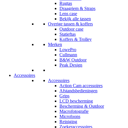
Rugtas
Draagriem & Straps
Lens case
Bekijk alle tassen
Overige tassen & koffers
Outdoor case
Statieftas
Koffers & Trolley
Merken
LowePro
Cullmann
B&W Outdoor
Peak Design
Accessoires
Accessoires
Action Cam accessoires
Afstandsbedieningen
Grips
LCD bescherming
Bescherming & Outdoor
Macrofotografie
Microfoons
Reiniging
Zoekeraccessoires