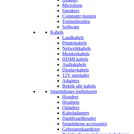
Microfoon
Speakers
Computer muizen
Toetsenborden
Software
Kabels
Laadkabels
Printerkabels
Netwerkkabels
Monitorkabels
HDMI kabels
Audiokabels
Displaykabels
12V autolader
Adapters
Bekijk alle kabels
Smartphones toebehoren
Houders
Headsets
Opladers
Kabeladapters
Dashboardhouder
Smartphone accessoires
Geheugenkaartlezer