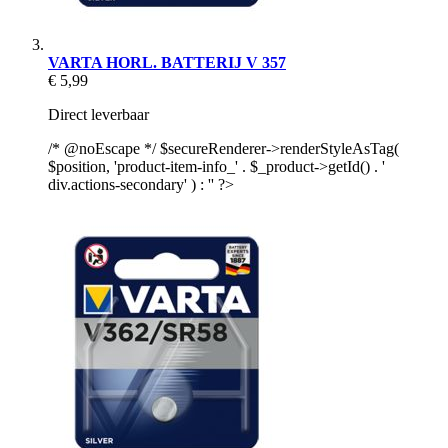
VARTA HORL. BATTERIJ V 357
€ 5,99
Direct leverbaar
/* @noEscape */ $secureRenderer->renderStyleAsTag(
$position, 'product-item-info_' . $_product->getId() . '
div.actions-secondary' ) : '' ?>