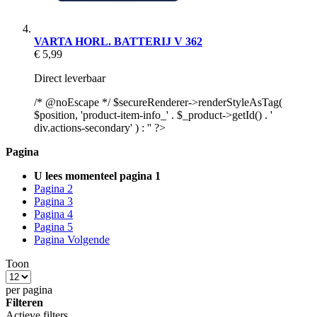
VARTA HORL. BATTERIJ V 362
€ 5,99
Direct leverbaar
/* @noEscape */ $secureRenderer->renderStyleAsTag(
$position, 'product-item-info_' . $_product->getId() . '
div.actions-secondary' ) : '' ?>
Pagina
U lees momenteel pagina
1
Pagina
2
Pagina
3
Pagina
4
Pagina
5
Pagina
Volgende
Toon
per pagina
Filteren
Actieve filters