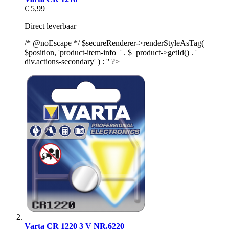
€ 5,99
Direct leverbaar
/* @noEscape */ $secureRenderer->renderStyleAsTag(
$position, 'product-item-info_' . $_product->getId() . '
div.actions-secondary' ) : '' ?>
Varta CR 1220 3 V NR.6220