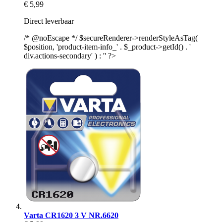
€ 5,99
Direct leverbaar
/* @noEscape */ $secureRenderer->renderStyleAsTag(
$position, 'product-item-info_' . $_product->getId() . '
div.actions-secondary' ) : '' ?>
Varta CR1620 3 V NR.6620