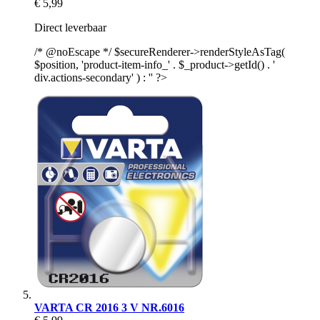
€ 5,99
Direct leverbaar
/* @noEscape */ $secureRenderer->renderStyleAsTag(
$position, 'product-item-info_' . $_product->getId() . '
div.actions-secondary' ) : '' ?>
VARTA CR 2016 3 V NR.6016