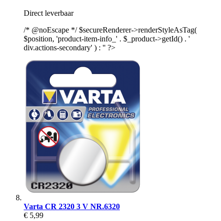
Direct leverbaar
/* @noEscape */ $secureRenderer->renderStyleAsTag(
$position, 'product-item-info_' . $_product->getId() . '
div.actions-secondary' ) : '' ?>
Varta CR 2320 3 V NR.6320
€ 5,99