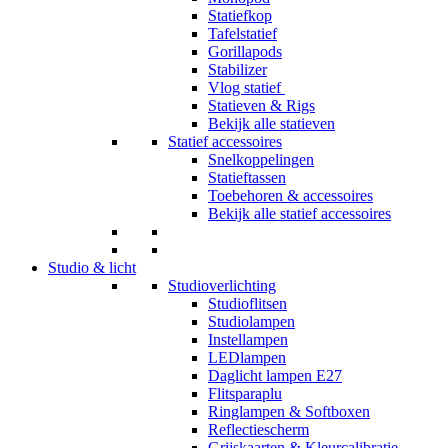
Statiefkop
Tafelstatief
Gorillapods
Stabilizer
Vlog statief
Statieven & Rigs
Bekijk alle statieven
Statief accessoires
Snelkoppelingen
Statieftassen
Toebehoren & accessoires
Bekijk alle statief accessoires
Studio & licht
Studioverlichting
Studioflitsen
Studiolampen
Instellampen
LEDlampen
Daglicht lampen E27
Flitsparaplu
Ringlampen & Softboxen
Reflectiescherm
Grijskaarten & Kleurcalibratie