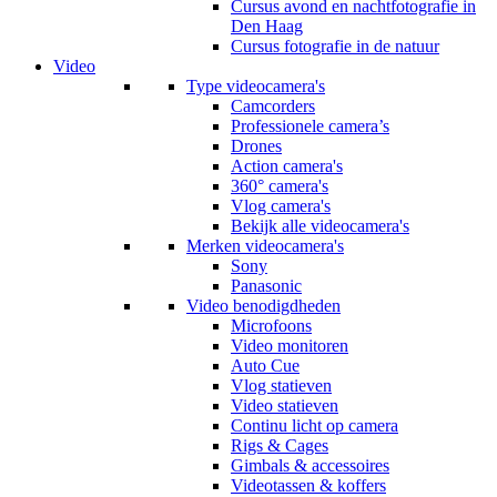
Cursus avond en nachtfotografie in
Den Haag
Cursus fotografie in de natuur
Video
Type videocamera's
Camcorders
Professionele camera’s
Drones
Action camera's
360° camera's
Vlog camera's
Bekijk alle videocamera's
Merken videocamera's
Sony
Panasonic
Video benodigdheden
Microfoons
Video monitoren
Auto Cue
Vlog statieven
Video statieven
Continu licht op camera
Rigs & Cages
Gimbals & accessoires
Videotassen & koffers