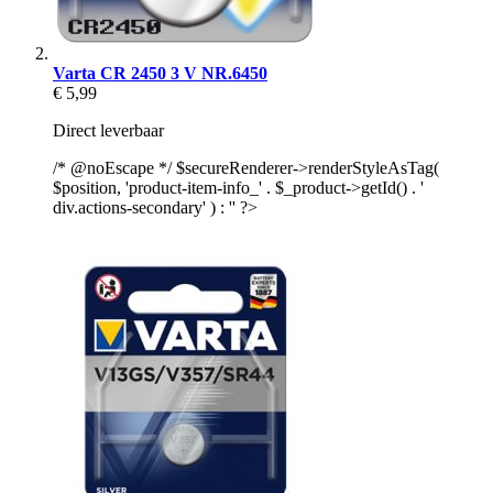
Varta CR 2450 3 V NR.6450
€ 5,99
Direct leverbaar
/* @noEscape */ $secureRenderer->renderStyleAsTag(
$position, 'product-item-info_' . $_product->getId() . '
div.actions-secondary' ) : '' ?>