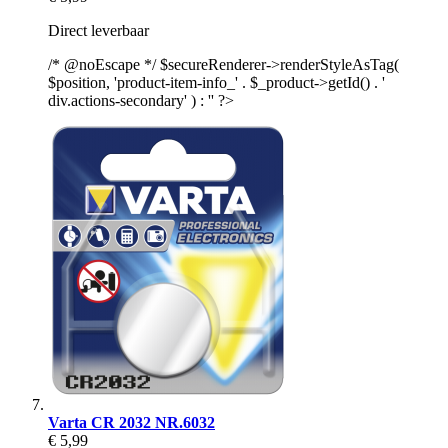
Direct leverbaar
/* @noEscape */ $secureRenderer->renderStyleAsTag(
$position, 'product-item-info_' . $_product->getId() . '
div.actions-secondary' ) : '' ?>
Varta CR 2032 NR.6032
€ 5,99