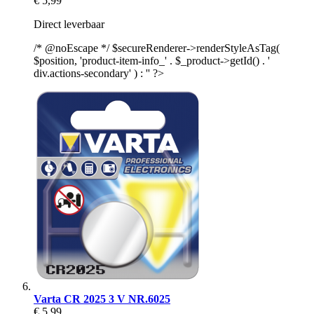
€ 5,99
Direct leverbaar
/* @noEscape */ $secureRenderer->renderStyleAsTag(
$position, 'product-item-info_' . $_product->getId() . '
div.actions-secondary' ) : '' ?>
Varta CR 2025 3 V NR.6025
€ 5,99