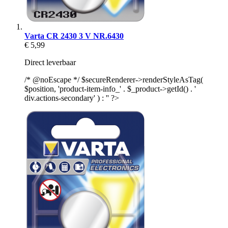
Varta CR 2430 3 V NR.6430
€ 5,99
Direct leverbaar
/* @noEscape */ $secureRenderer->renderStyleAsTag(
$position, 'product-item-info_' . $_product->getId() . '
div.actions-secondary' ) : '' ?>