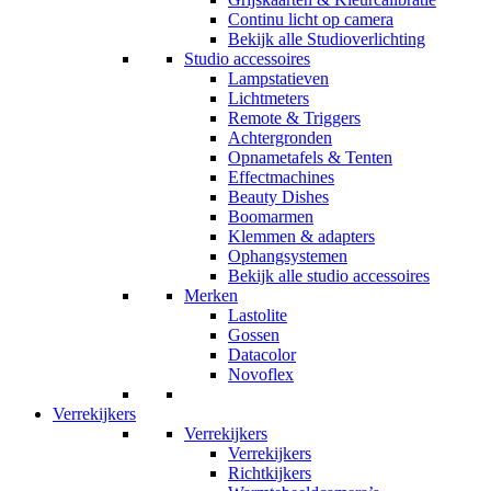
Continu licht op camera
Bekijk alle Studioverlichting
Studio accessoires
Lampstatieven
Lichtmeters
Remote & Triggers
Achtergronden
Opnametafels & Tenten
Effectmachines
Beauty Dishes
Boomarmen
Klemmen & adapters
Ophangsystemen
Bekijk alle studio accessoires
Merken
Lastolite
Gossen
Datacolor
Novoflex
Verrekijkers
Verrekijkers
Verrekijkers
Richtkijkers