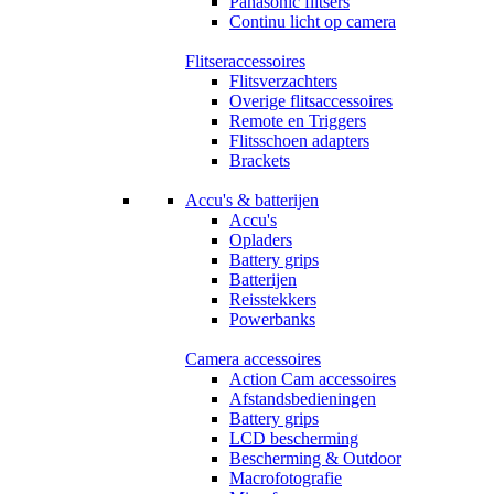
Panasonic flitsers
Continu licht op camera
Flitseraccessoires
Flitsverzachters
Overige flitsaccessoires
Remote en Triggers
Flitsschoen adapters
Brackets
Accu's & batterijen
Accu's
Opladers
Battery grips
Batterijen
Reisstekkers
Powerbanks
Camera accessoires
Action Cam accessoires
Afstandsbedieningen
Battery grips
LCD bescherming
Bescherming & Outdoor
Macrofotografie