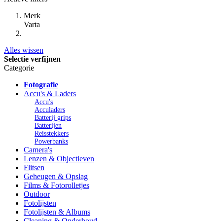
Merk
Varta
Alles wissen
Selectie verfijnen
Categorie
Fotografie
Accu's & Laders
Accu's
Acculaders
Batterij grips
Batterijen
Reisstekkers
Powerbanks
Camera's
Lenzen & Objectieven
Flitsen
Geheugen & Opslag
Films & Fotorolletjes
Outdoor
Fotolijsten
Fotolijsten & Albums
Cleaning & Onderhoud