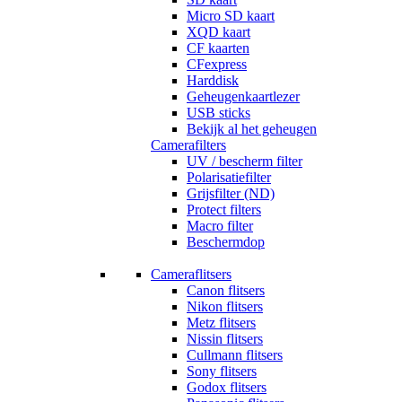
Micro SD kaart
XQD kaart
CF kaarten
CFexpress
Harddisk
Geheugenkaartlezer
USB sticks
Bekijk al het geheugen
Camerafilters
UV / bescherm filter
Polarisatiefilter
Grijsfilter (ND)
Protect filters
Macro filter
Beschermdop
Cameraflitsers
Canon flitsers
Nikon flitsers
Metz flitsers
Nissin flitsers
Cullmann flitsers
Sony flitsers
Godox flitsers