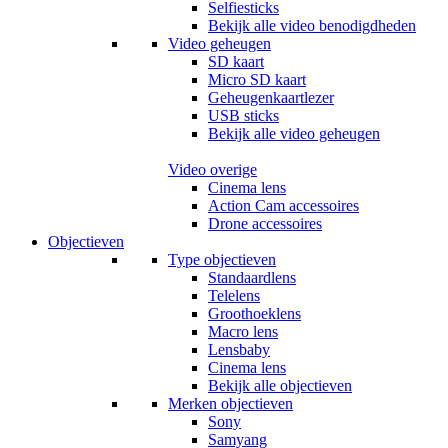
Selfiesticks
Bekijk alle video benodigdheden
Video geheugen
SD kaart
Micro SD kaart
Geheugenkaartlezer
USB sticks
Bekijk alle video geheugen
Video overige
Cinema lens
Action Cam accessoires
Drone accessoires
Objectieven
Type objectieven
Standaardlens
Telelens
Groothoeklens
Macro lens
Lensbaby
Cinema lens
Bekijk alle objectieven
Merken objectieven
Sony
Samyang