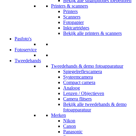
Bekijk alle smartphones toebehoren
Printers & scanners
Printers
Scanners
Fotopapier
Inktcartridges
Bekijk alle printers & scanners
Pasfoto's
Fotoservice
Tweedehands
Tweedehands & demo fotoapparatuur
Spiegelreflexcamera
Systeemcamera
Compact camera
Analoog
Lenzen / Objectieven
Camera flitsers
Bekijk alle tweedehands & demo
fotoapparatuur
Merken
Nikon
Canon
Panasonic