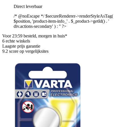
Direct leverbaar
/* @noEscape */ $secureRenderer->renderStyleAsTag(
$position, 'product-item-info_' . $_product->getId() . '
div.actions-secondary' ) : '' ?>
Voor 23:59 besteld, morgen in huis*
6 echte winkels
Laagste prijs garantie
9.2 score op vergelijksites