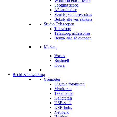
Warmtebeeldcamera’s
Spotting scope
Afstandmeter
Verrekijker accessoires
Bekijk alle verrekijkers
Studio Telescopen
Telescoop
Telescoop accessoires
Bekijk alle Telescopen
Merken
Vortex
Bushnell
Kowa
Beeld & bewerking
Computer
Digitale fotolijsten
Monitoren
Tekentablet
Kalibreren
USB-stick
USB-hubs
Netwerk
Headset