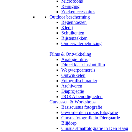
Microfoons
Reiniging
Zoekeraccessoires
Outdoor bescherming
Regenhoezen
Kledij
Schuiltenten
Rijstenzakken
Onderwaterbehuizing
Films & Ontwikkeling
Analoge films
Direct klaar instant film
Wegwerpcamera's
Ontwikkelen
Fotografisch papier
Archiveren
Diaprojectie
DOKA benodigheden
Cursussen & Workshops
Basiscursus fotografie
Gevorderden cursus fotografie
Cursus fotografie in Diergaarde
Blijdorp
Cursus straatfotografie in Den Haag