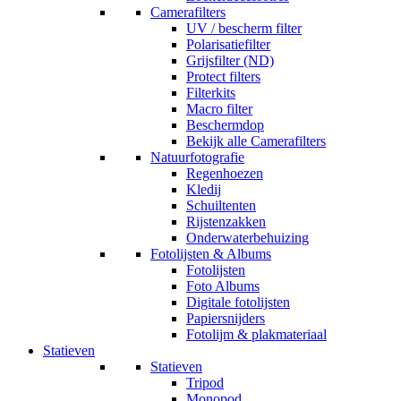
Camerafilters
UV / bescherm filter
Polarisatiefilter
Grijsfilter (ND)
Protect filters
Filterkits
Macro filter
Beschermdop
Bekijk alle Camerafilters
Natuurfotografie
Regenhoezen
Kledij
Schuiltenten
Rijstenzakken
Onderwaterbehuizing
Fotolijsten & Albums
Fotolijsten
Foto Albums
Digitale fotolijsten
Papiersnijders
Fotolijm & plakmateriaal
Statieven
Statieven
Tripod
Monopod