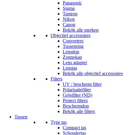
Panasonic
Sigma
Tamron
Nikon
Canon
Bekijk alle merken
Objectief accessoires
Converters
Tussenring
Lensdop
Zonnekap
Lens adapter
Lenstas
Bekijk alle objectief accessoires
Filters
UV / bescherm filter
Polarisatiefilter
Grijsfilter (ND)
Protect filters
Beschermdop
Bekijk alle filters
Tassen
Type tas
Compact tas
Schoudertas