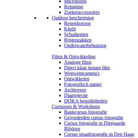
Microfoons
Reiniging
Zoekeraccessoires
Outdoor bescherming
Regenhoezen
Kledij
Schuiltenten
Rijstenzakken
Onderwaterbehuizing
Films & Ontwikkeling
Analoge films
Direct klaar instant film
Wegwerpcamera's
Ontwikkelen
Fotografisch papier
Archiveren
Diaprojectie
DOKA benodigheden
Cursussen & Workshops
Basiscursus fotografie
Gevorderden cursus fotografie
Cursus fotografie in Diergaarde
Blijdorp
Cursus straatfotografie in Den Haag