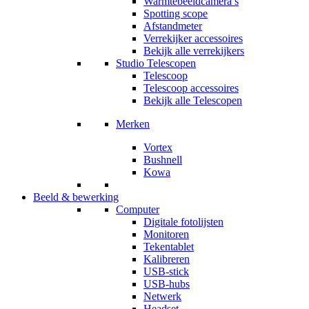
Warmtebeeldcamera’s
Spotting scope
Afstandmeter
Verrekijker accessoires
Bekijk alle verrekijkers
Studio Telescopen
Telescoop
Telescoop accessoires
Bekijk alle Telescopen
Merken
Vortex
Bushnell
Kowa
Beeld & bewerking
Computer
Digitale fotolijsten
Monitoren
Tekentablet
Kalibreren
USB-stick
USB-hubs
Netwerk
Headset