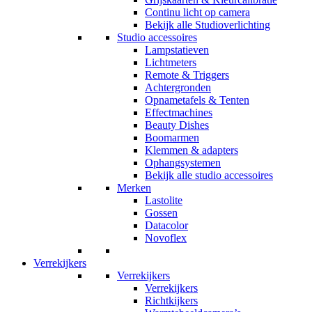
Continu licht op camera
Bekijk alle Studioverlichting
Studio accessoires
Lampstatieven
Lichtmeters
Remote & Triggers
Achtergronden
Opnametafels & Tenten
Effectmachines
Beauty Dishes
Boomarmen
Klemmen & adapters
Ophangsystemen
Bekijk alle studio accessoires
Merken
Lastolite
Gossen
Datacolor
Novoflex
Verrekijkers
Verrekijkers
Verrekijkers
Richtkijkers