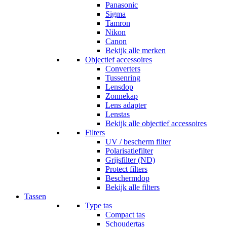
Panasonic
Sigma
Tamron
Nikon
Canon
Bekijk alle merken
Objectief accessoires
Converters
Tussenring
Lensdop
Zonnekap
Lens adapter
Lenstas
Bekijk alle objectief accessoires
Filters
UV / bescherm filter
Polarisatiefilter
Grijsfilter (ND)
Protect filters
Beschermdop
Bekijk alle filters
Tassen
Type tas
Compact tas
Schoudertas