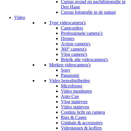
Cursus avond en nachtfotografie in
Den Haag
Cursus fotografie in de natuur
Video
Type videocamera's
Camcorders
Professionele camera’s
Drones
Action camera's
360° camera's
Vlog camera's
Bekijk alle videocamera's
Merken videocamera's
Sony
Panasonic
Video benodigdheden
Microfoons
Video monitoren
Auto Cue
Vlog statieven
Video statieven
Continu licht op camera
Rigs & Cages
Gimbals & accessoires
Videotassen & koffers