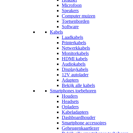
Microfoon
Speakers
Computer muizen
Toetsenborden
Software
Kabels
Laadkabels
Printerkabels
Netwerkkabels
Monitorkabels
HDMI kabels
Audiokabels
Displaykabels
12V autolader
Adapters
Bekijk alle kabels
Smartphones toebehoren
Houders
Headsets
Opladers
Kabeladapters
Dashboardhouder
Smartphone accessoires
Geheugenkaartlezer