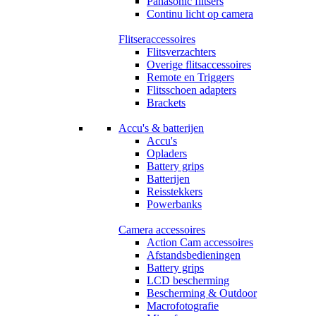
Panasonic flitsers
Continu licht op camera
Flitseraccessoires
Flitsverzachters
Overige flitsaccessoires
Remote en Triggers
Flitsschoen adapters
Brackets
Accu's & batterijen
Accu's
Opladers
Battery grips
Batterijen
Reisstekkers
Powerbanks
Camera accessoires
Action Cam accessoires
Afstandsbedieningen
Battery grips
LCD bescherming
Bescherming & Outdoor
Macrofotografie