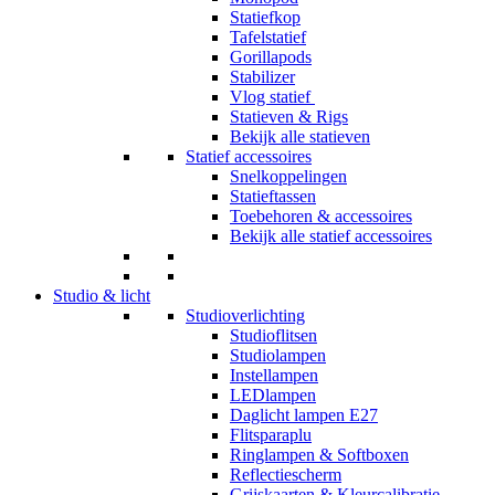
Statiefkop
Tafelstatief
Gorillapods
Stabilizer
Vlog statief
Statieven & Rigs
Bekijk alle statieven
Statief accessoires
Snelkoppelingen
Statieftassen
Toebehoren & accessoires
Bekijk alle statief accessoires
Studio & licht
Studioverlichting
Studioflitsen
Studiolampen
Instellampen
LEDlampen
Daglicht lampen E27
Flitsparaplu
Ringlampen & Softboxen
Reflectiescherm
Grijskaarten & Kleurcalibratie