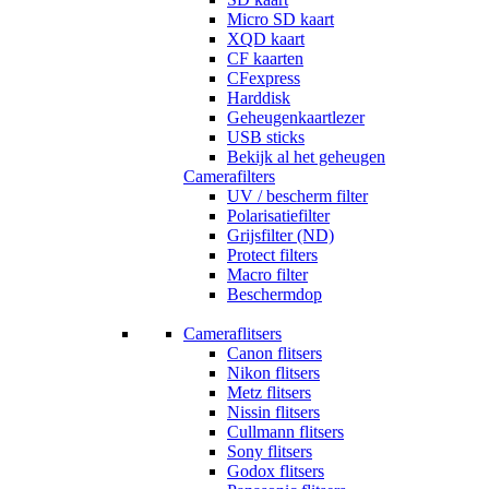
Micro SD kaart
XQD kaart
CF kaarten
CFexpress
Harddisk
Geheugenkaartlezer
USB sticks
Bekijk al het geheugen
Camerafilters
UV / bescherm filter
Polarisatiefilter
Grijsfilter (ND)
Protect filters
Macro filter
Beschermdop
Cameraflitsers
Canon flitsers
Nikon flitsers
Metz flitsers
Nissin flitsers
Cullmann flitsers
Sony flitsers
Godox flitsers