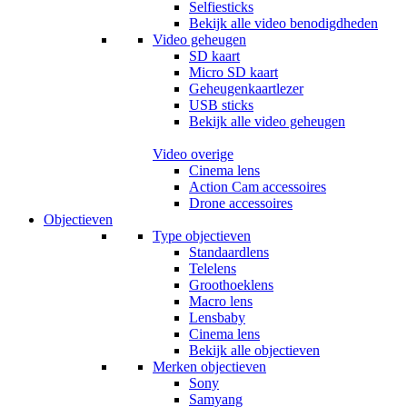
Selfiesticks
Bekijk alle video benodigdheden
Video geheugen
SD kaart
Micro SD kaart
Geheugenkaartlezer
USB sticks
Bekijk alle video geheugen
Video overige
Cinema lens
Action Cam accessoires
Drone accessoires
Objectieven
Type objectieven
Standaardlens
Telelens
Groothoeklens
Macro lens
Lensbaby
Cinema lens
Bekijk alle objectieven
Merken objectieven
Sony
Samyang