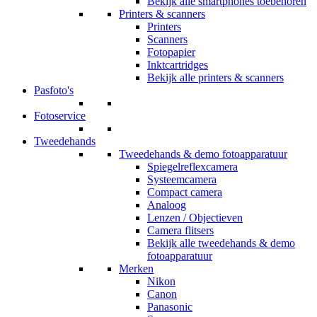
Bekijk alle smartphones toebehoren
Printers & scanners
Printers
Scanners
Fotopapier
Inktcartridges
Bekijk alle printers & scanners
Pasfoto's
Fotoservice
Tweedehands
Tweedehands & demo fotoapparatuur
Spiegelreflexcamera
Systeemcamera
Compact camera
Analoog
Lenzen / Objectieven
Camera flitsers
Bekijk alle tweedehands & demo
fotoapparatuur
Merken
Nikon
Canon
Panasonic