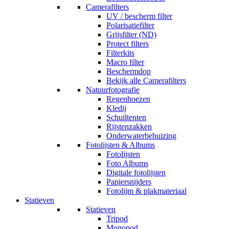
Camerafilters
UV / bescherm filter
Polarisatiefilter
Grijsfilter (ND)
Protect filters
Filterkits
Macro filter
Beschermdop
Bekijk alle Camerafilters
Natuurfotografie
Regenhoezen
Kledij
Schuiltenten
Rijstenzakken
Onderwaterbehuizing
Fotolijsten & Albums
Fotolijsten
Foto Albums
Digitale fotolijsten
Papiersnijders
Fotolijm & plakmateriaal
Statieven
Statieven
Tripod
Monopod