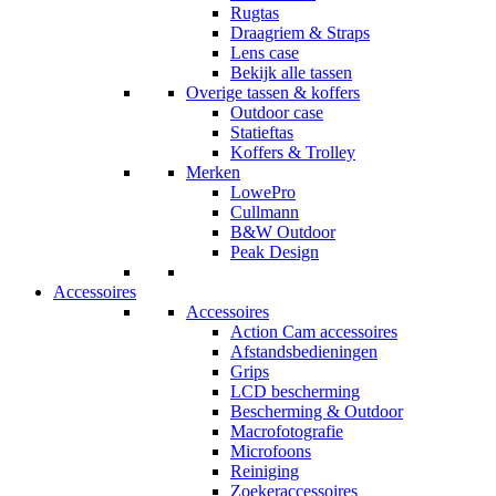
Rugtas
Draagriem & Straps
Lens case
Bekijk alle tassen
Overige tassen & koffers
Outdoor case
Statieftas
Koffers & Trolley
Merken
LowePro
Cullmann
B&W Outdoor
Peak Design
Accessoires
Accessoires
Action Cam accessoires
Afstandsbedieningen
Grips
LCD bescherming
Bescherming & Outdoor
Macrofotografie
Microfoons
Reiniging
Zoekeraccessoires