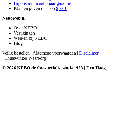
Bij ons minimaal 5 jaar garantie
Klanten geven ons een
8,8/10
Neboweb.nl
Over NEBO
Vestigingen
Werken bij NEBO
Blog
Veilig bestellen
|
Algemene voorwaarden
|
Disclaimer
|
Thuiswinkel Waarborg
© 2026 NEBO de fotospecialist sinds 1923 | Den Haag