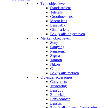
Type objectieven
Standaardlens
Telelens
Groothoeklens
Macro lens
Lensbaby
Cinema lens
Bekijk alle objectieven
Merken objectieven
Sony
Samyang
Panasonic
Sigma
Tamron
Nikon
Canon
Bekijk alle merken
Objectief accessoires
Converters
Tussenring
Lensdop
Zonnekap
Lens adapter
Lenstas
Bekijk alle objectief accessoires