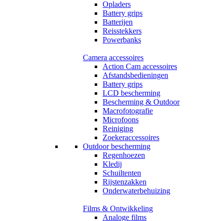
Opladers
Battery grips
Batterijen
Reisstekkers
Powerbanks
Camera accessoires
Action Cam accessoires
Afstandsbedieningen
Battery grips
LCD bescherming
Bescherming & Outdoor
Macrofotografie
Microfoons
Reiniging
Zoekeraccessoires
Outdoor bescherming
Regenhoezen
Kledij
Schuiltenten
Rijstenzakken
Onderwaterbehuizing
Films & Ontwikkeling
Analoge films