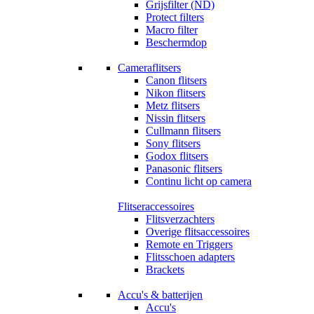
Grijsfilter (ND)
Protect filters
Macro filter
Beschermdop
Cameraflitsers
Canon flitsers
Nikon flitsers
Metz flitsers
Nissin flitsers
Cullmann flitsers
Sony flitsers
Godox flitsers
Panasonic flitsers
Continu licht op camera
Flitseraccessoires
Flitsverzachters
Overige flitsaccessoires
Remote en Triggers
Flitsschoen adapters
Brackets
Accu's & batterijen
Accu's