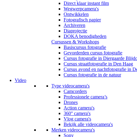
Direct klaar instant film
Wegwerpcamera's
Ontwikkelen
Fotografisch papier
Archiveren
Diaprojectie
DOKA benodigheden
Cursussen & Workshops
Basiscursus fotografie
Gevorderden cursus fotografie
Cursus fotografie in Diergaarde Blijd
Cursus straatfotografie in Den Haag
Cursus avond en nachtfotografie in 
Cursus fotografie in de natuur
Video
Type videocamera's
Camcorders
Professionele camera’s
Drones
Action camera's
360° camera's
Vlog camera's
Bekijk alle videocamera's
Merken videocamera's
Sony