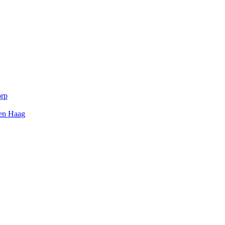
orp
Den Haag