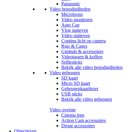
Panasonic
Video benodigdheden
Microfoons
Video monitoren
Auto Cue
Vlog statieven
Video statieven
Continu licht op camera
Rigs & Cages
Gimbals & accessoires
Videotassen & koffers
Selfiesticks
Bekijk alle video benodigdheden
Video geheugen
SD kaart
Micro SD kaart
Geheugenkaartlezer
USB sticks
Bekijk alle video geheugen
Video overige
Cinema lens
Action Cam accessoires
Drone accessoires
Objectieven