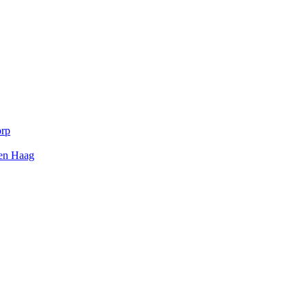
orp
Den Haag