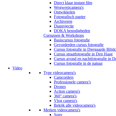
Direct klaar instant film
Wegwerpcamera's
Ontwikkelen
Fotografisch papier
Archiveren
Diaprojectie
DOKA benodigheden
Cursussen & Workshops
Basiscursus fotografie
Gevorderden cursus fotografie
Cursus fotografie in Diergaarde Blijd
Cursus straatfotografie in Den Haag
Cursus avond en nachtfotografie in 
Cursus fotografie in de natuur
Video
Type videocamera's
Camcorders
Professionele camera’s
Drones
Action camera's
360° camera's
Vlog camera's
Bekijk alle videocamera's
Merken videocamera's
Sony