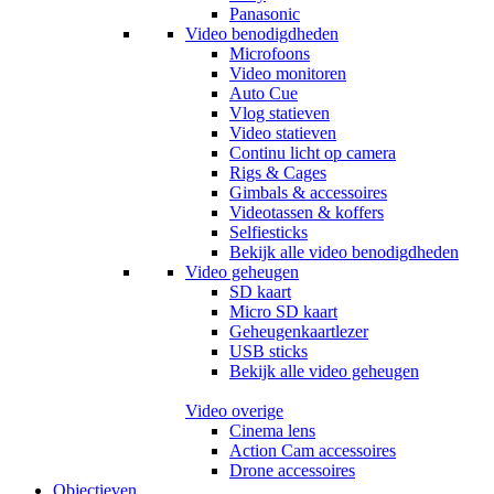
Panasonic
Video benodigdheden
Microfoons
Video monitoren
Auto Cue
Vlog statieven
Video statieven
Continu licht op camera
Rigs & Cages
Gimbals & accessoires
Videotassen & koffers
Selfiesticks
Bekijk alle video benodigdheden
Video geheugen
SD kaart
Micro SD kaart
Geheugenkaartlezer
USB sticks
Bekijk alle video geheugen
Video overige
Cinema lens
Action Cam accessoires
Drone accessoires
Objectieven