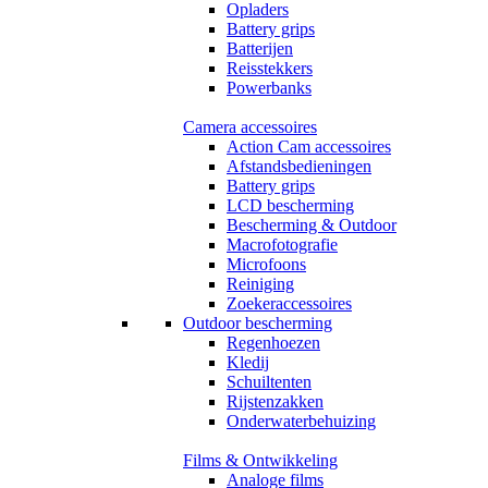
Opladers
Battery grips
Batterijen
Reisstekkers
Powerbanks
Camera accessoires
Action Cam accessoires
Afstandsbedieningen
Battery grips
LCD bescherming
Bescherming & Outdoor
Macrofotografie
Microfoons
Reiniging
Zoekeraccessoires
Outdoor bescherming
Regenhoezen
Kledij
Schuiltenten
Rijstenzakken
Onderwaterbehuizing
Films & Ontwikkeling
Analoge films