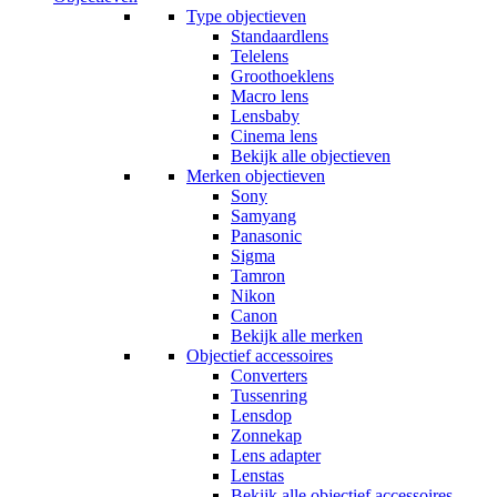
Type objectieven
Standaardlens
Telelens
Groothoeklens
Macro lens
Lensbaby
Cinema lens
Bekijk alle objectieven
Merken objectieven
Sony
Samyang
Panasonic
Sigma
Tamron
Nikon
Canon
Bekijk alle merken
Objectief accessoires
Converters
Tussenring
Lensdop
Zonnekap
Lens adapter
Lenstas
Bekijk alle objectief accessoires