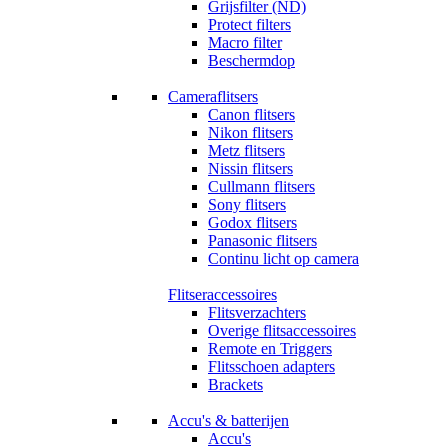
Grijsfilter (ND)
Protect filters
Macro filter
Beschermdop
Cameraflitsers
Canon flitsers
Nikon flitsers
Metz flitsers
Nissin flitsers
Cullmann flitsers
Sony flitsers
Godox flitsers
Panasonic flitsers
Continu licht op camera
Flitseraccessoires
Flitsverzachters
Overige flitsaccessoires
Remote en Triggers
Flitsschoen adapters
Brackets
Accu's & batterijen
Accu's