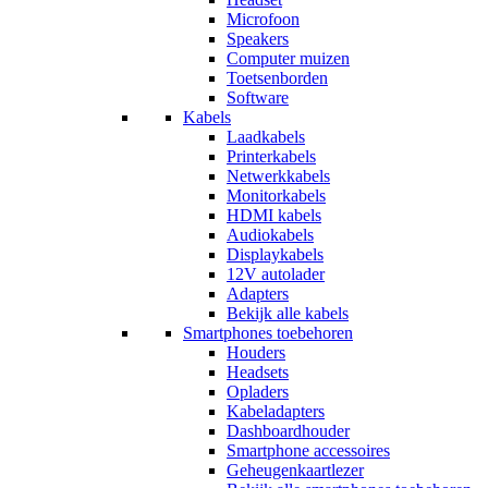
Microfoon
Speakers
Computer muizen
Toetsenborden
Software
Kabels
Laadkabels
Printerkabels
Netwerkkabels
Monitorkabels
HDMI kabels
Audiokabels
Displaykabels
12V autolader
Adapters
Bekijk alle kabels
Smartphones toebehoren
Houders
Headsets
Opladers
Kabeladapters
Dashboardhouder
Smartphone accessoires
Geheugenkaartlezer