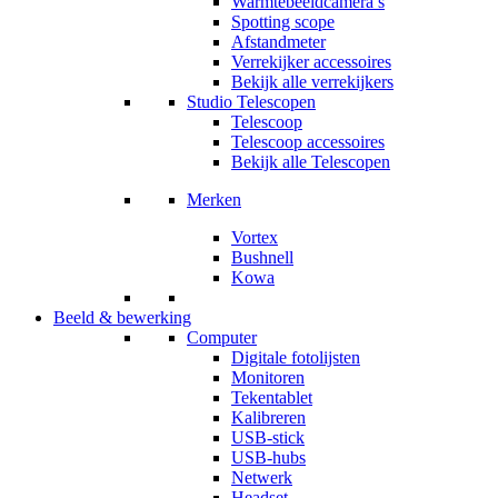
Warmtebeeldcamera’s
Spotting scope
Afstandmeter
Verrekijker accessoires
Bekijk alle verrekijkers
Studio Telescopen
Telescoop
Telescoop accessoires
Bekijk alle Telescopen
Merken
Vortex
Bushnell
Kowa
Beeld & bewerking
Computer
Digitale fotolijsten
Monitoren
Tekentablet
Kalibreren
USB-stick
USB-hubs
Netwerk
Headset