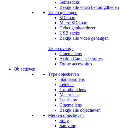
Selfiesticks
Bekijk alle video benodigdheden
Video geheugen
SD kaart
Micro SD kaart
Geheugenkaartlezer
USB sticks
Bekijk alle video geheugen
Video overige
Cinema lens
Action Cam accessoires
Drone accessoires
Objectieven
Type objectieven
Standaardlens
Telelens
Groothoeklens
Macro lens
Lensbaby
Cinema lens
Bekijk alle objectieven
Merken objectieven
Sony
Samyang