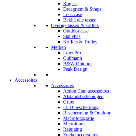
Rugtas
Draagriem & Straps
Lens case
Bekijk alle tassen
Overige tassen & koffers
Outdoor case
Statieftas
Koffers & Trolley
Merken
LowePro
Cullmann
B&W Outdoor
Peak Design
Accessoires
Accessoires
Action Cam accessoires
Afstandsbedieningen
Grips
LCD bescherming
Bescherming & Outdoor
Macrofotografie
Microfoons
Reiniging
Zoekeraccessoires