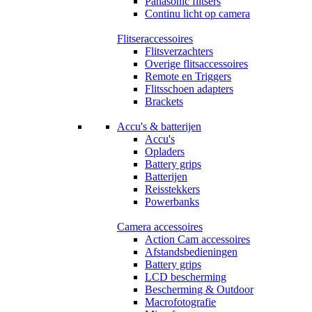
Panasonic flitsers
Continu licht op camera
Flitseraccessoires
Flitsverzachters
Overige flitsaccessoires
Remote en Triggers
Flitsschoen adapters
Brackets
Accu's & batterijen
Accu's
Opladers
Battery grips
Batterijen
Reisstekkers
Powerbanks
Camera accessoires
Action Cam accessoires
Afstandsbedieningen
Battery grips
LCD bescherming
Bescherming & Outdoor
Macrofotografie