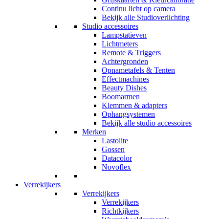
Continu licht op camera
Bekijk alle Studioverlichting
Studio accessoires
Lampstatieven
Lichtmeters
Remote & Triggers
Achtergronden
Opnametafels & Tenten
Effectmachines
Beauty Dishes
Boomarmen
Klemmen & adapters
Ophangsystemen
Bekijk alle studio accessoires
Merken
Lastolite
Gossen
Datacolor
Novoflex
Verrekijkers
Verrekijkers
Verrekijkers
Richtkijkers