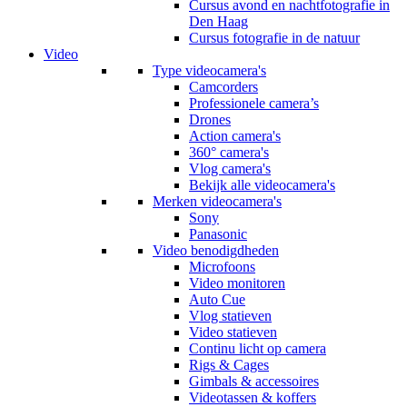
Cursus avond en nachtfotografie in
Den Haag
Cursus fotografie in de natuur
Video
Type videocamera's
Camcorders
Professionele camera’s
Drones
Action camera's
360° camera's
Vlog camera's
Bekijk alle videocamera's
Merken videocamera's
Sony
Panasonic
Video benodigdheden
Microfoons
Video monitoren
Auto Cue
Vlog statieven
Video statieven
Continu licht op camera
Rigs & Cages
Gimbals & accessoires
Videotassen & koffers