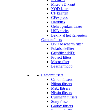
Micro SD kaart
XQD kaart
CF kaarten
CFexpress
Harddisk
Geheugenkaartlezer
USB sticks
Bekijk al het geheugen
Camerafilters
UV / bescherm filter
Polarisatiefilter
Grijsfilter (ND)
Protect filters
Macro filter
Beschermdop
Cameraflitsers
Canon flitsers
Nikon flitsers
Metz flitsers
Nissin flitsers
Cullmann flitsers
Sony flitsers
Godox flitsers