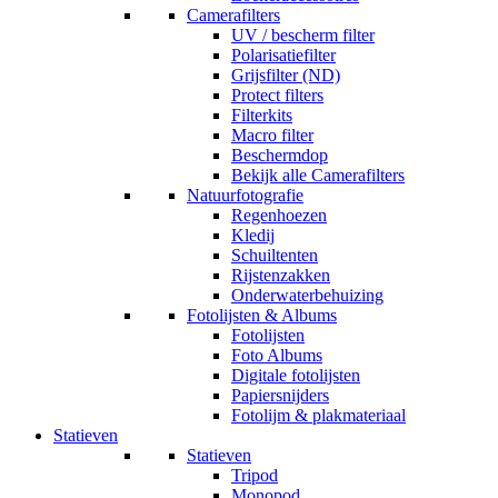
Camerafilters
UV / bescherm filter
Polarisatiefilter
Grijsfilter (ND)
Protect filters
Filterkits
Macro filter
Beschermdop
Bekijk alle Camerafilters
Natuurfotografie
Regenhoezen
Kledij
Schuiltenten
Rijstenzakken
Onderwaterbehuizing
Fotolijsten & Albums
Fotolijsten
Foto Albums
Digitale fotolijsten
Papiersnijders
Fotolijm & plakmateriaal
Statieven
Statieven
Tripod
Monopod