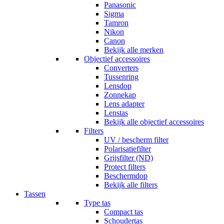
Panasonic
Sigma
Tamron
Nikon
Canon
Bekijk alle merken
Objectief accessoires
Converters
Tussenring
Lensdop
Zonnekap
Lens adapter
Lenstas
Bekijk alle objectief accessoires
Filters
UV / bescherm filter
Polarisatiefilter
Grijsfilter (ND)
Protect filters
Beschermdop
Bekijk alle filters
Tassen
Type tas
Compact tas
Schoudertas