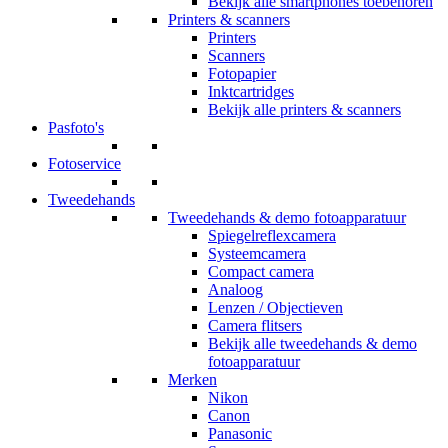
Bekijk alle smartphones toebehoren
Printers & scanners
Printers
Scanners
Fotopapier
Inktcartridges
Bekijk alle printers & scanners
Pasfoto's
Fotoservice
Tweedehands
Tweedehands & demo fotoapparatuur
Spiegelreflexcamera
Systeemcamera
Compact camera
Analoog
Lenzen / Objectieven
Camera flitsers
Bekijk alle tweedehands & demo
fotoapparatuur
Merken
Nikon
Canon
Panasonic