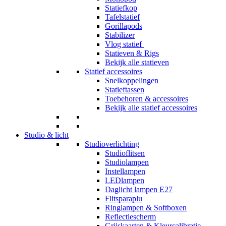
Statiefkop
Tafelstatief
Gorillapods
Stabilizer
Vlog statief
Statieven & Rigs
Bekijk alle statieven
Statief accessoires
Snelkoppelingen
Statieftassen
Toebehoren & accessoires
Bekijk alle statief accessoires
Studio & licht
Studioverlichting
Studioflitsen
Studiolampen
Instellampen
LEDlampen
Daglicht lampen E27
Flitsparaplu
Ringlampen & Softboxen
Reflectiescherm
Grijskaarten & Kleurcalibratie