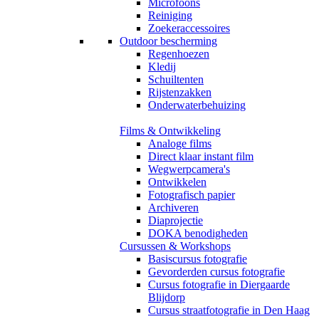
Microfoons
Reiniging
Zoekeraccessoires
Outdoor bescherming
Regenhoezen
Kledij
Schuiltenten
Rijstenzakken
Onderwaterbehuizing
Films & Ontwikkeling
Analoge films
Direct klaar instant film
Wegwerpcamera's
Ontwikkelen
Fotografisch papier
Archiveren
Diaprojectie
DOKA benodigheden
Cursussen & Workshops
Basiscursus fotografie
Gevorderden cursus fotografie
Cursus fotografie in Diergaarde
Blijdorp
Cursus straatfotografie in Den Haag