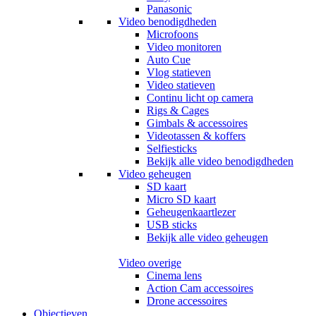
Panasonic
Video benodigdheden
Microfoons
Video monitoren
Auto Cue
Vlog statieven
Video statieven
Continu licht op camera
Rigs & Cages
Gimbals & accessoires
Videotassen & koffers
Selfiesticks
Bekijk alle video benodigdheden
Video geheugen
SD kaart
Micro SD kaart
Geheugenkaartlezer
USB sticks
Bekijk alle video geheugen
Video overige
Cinema lens
Action Cam accessoires
Drone accessoires
Objectieven