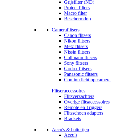
Grijsfilter (ND)
Protect filters
Macro filter
Beschermdop
Cameraflitsers
Canon flitsers
Nikon flitsers
Metz flitsers
Nissin flitsers
Cullmann flitsers
Sony flitsers
Godox flitsers
Panasonic flitsers
Continu licht op camera
Flitseraccessoires
Flitsverzachters
Overige flitsaccessoires
Remote en Triggers
Flitsschoen adapters
Brackets
Accu's & batterijen
Accu's