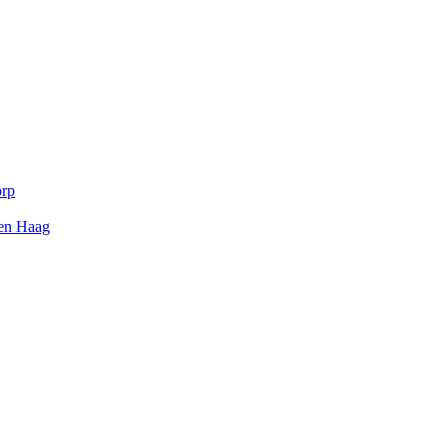
orp
Den Haag