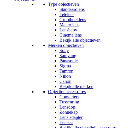
Type objectieven
Standaardlens
Telelens
Groothoeklens
Macro lens
Lensbaby
Cinema lens
Bekijk alle objectieven
Merken objectieven
Sony
Samyang
Panasonic
Sigma
Tamron
Nikon
Canon
Bekijk alle merken
Objectief accessoires
Converters
Tussenring
Lensdop
Zonnekap
Lens adapter
Lenstas
Bekijk alle objectief accessoires