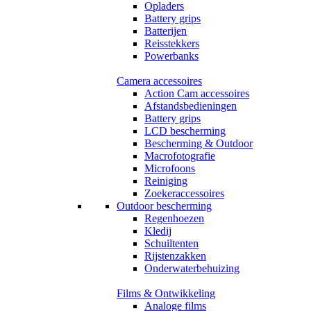
Opladers
Battery grips
Batterijen
Reisstekkers
Powerbanks
Camera accessoires
Action Cam accessoires
Afstandsbedieningen
Battery grips
LCD bescherming
Bescherming & Outdoor
Macrofotografie
Microfoons
Reiniging
Zoekeraccessoires
Outdoor bescherming
Regenhoezen
Kledij
Schuiltenten
Rijstenzakken
Onderwaterbehuizing
Films & Ontwikkeling
Analoge films