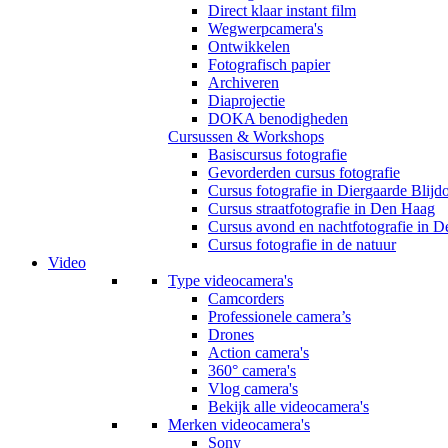
Direct klaar instant film
Wegwerpcamera's
Ontwikkelen
Fotografisch papier
Archiveren
Diaprojectie
DOKA benodigheden
Cursussen & Workshops
Basiscursus fotografie
Gevorderden cursus fotografie
Cursus fotografie in Diergaarde Blijd
Cursus straatfotografie in Den Haag
Cursus avond en nachtfotografie in 
Cursus fotografie in de natuur
Video
Type videocamera's
Camcorders
Professionele camera’s
Drones
Action camera's
360° camera's
Vlog camera's
Bekijk alle videocamera's
Merken videocamera's
Sony