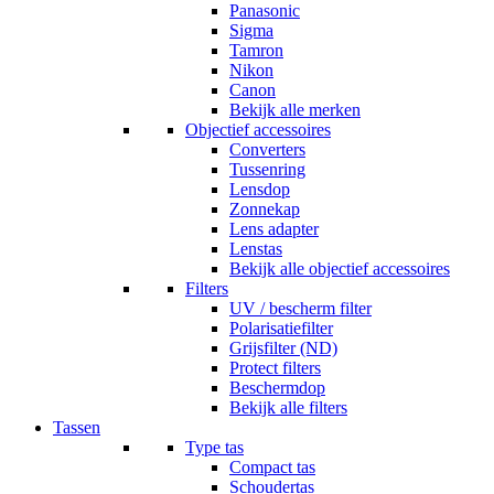
Panasonic
Sigma
Tamron
Nikon
Canon
Bekijk alle merken
Objectief accessoires
Converters
Tussenring
Lensdop
Zonnekap
Lens adapter
Lenstas
Bekijk alle objectief accessoires
Filters
UV / bescherm filter
Polarisatiefilter
Grijsfilter (ND)
Protect filters
Beschermdop
Bekijk alle filters
Tassen
Type tas
Compact tas
Schoudertas