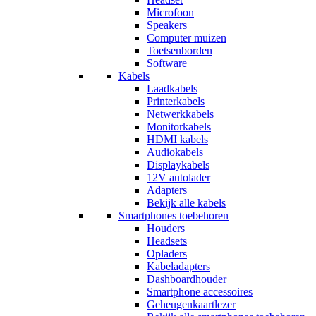
Microfoon
Speakers
Computer muizen
Toetsenborden
Software
Kabels
Laadkabels
Printerkabels
Netwerkkabels
Monitorkabels
HDMI kabels
Audiokabels
Displaykabels
12V autolader
Adapters
Bekijk alle kabels
Smartphones toebehoren
Houders
Headsets
Opladers
Kabeladapters
Dashboardhouder
Smartphone accessoires
Geheugenkaartlezer