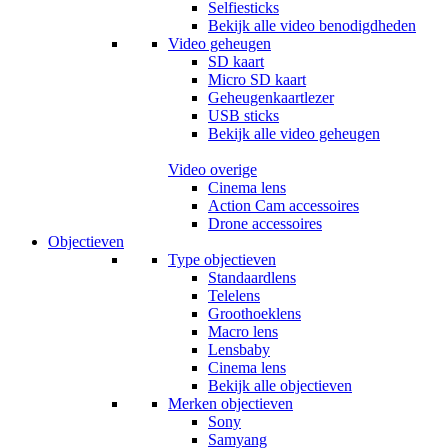
Selfiesticks
Bekijk alle video benodigdheden
Video geheugen
SD kaart
Micro SD kaart
Geheugenkaartlezer
USB sticks
Bekijk alle video geheugen
Video overige
Cinema lens
Action Cam accessoires
Drone accessoires
Objectieven
Type objectieven
Standaardlens
Telelens
Groothoeklens
Macro lens
Lensbaby
Cinema lens
Bekijk alle objectieven
Merken objectieven
Sony
Samyang