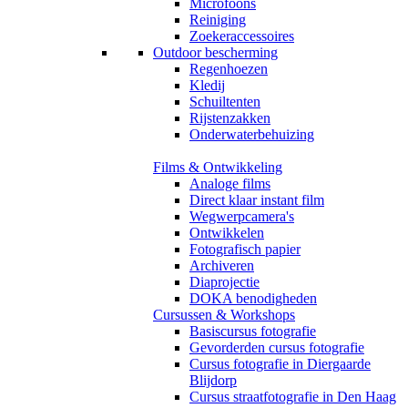
Microfoons
Reiniging
Zoekeraccessoires
Outdoor bescherming
Regenhoezen
Kledij
Schuiltenten
Rijstenzakken
Onderwaterbehuizing
Films & Ontwikkeling
Analoge films
Direct klaar instant film
Wegwerpcamera's
Ontwikkelen
Fotografisch papier
Archiveren
Diaprojectie
DOKA benodigheden
Cursussen & Workshops
Basiscursus fotografie
Gevorderden cursus fotografie
Cursus fotografie in Diergaarde
Blijdorp
Cursus straatfotografie in Den Haag