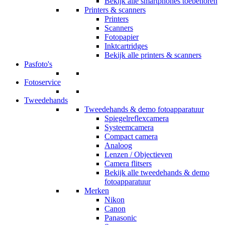
Bekijk alle smartphones toebehoren
Printers & scanners
Printers
Scanners
Fotopapier
Inktcartridges
Bekijk alle printers & scanners
Pasfoto's
Fotoservice
Tweedehands
Tweedehands & demo fotoapparatuur
Spiegelreflexcamera
Systeemcamera
Compact camera
Analoog
Lenzen / Objectieven
Camera flitsers
Bekijk alle tweedehands & demo
fotoapparatuur
Merken
Nikon
Canon
Panasonic