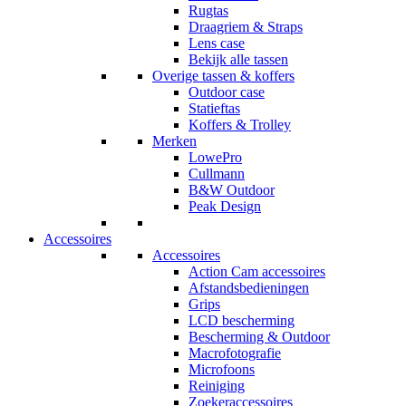
Rugtas
Draagriem & Straps
Lens case
Bekijk alle tassen
Overige tassen & koffers
Outdoor case
Statieftas
Koffers & Trolley
Merken
LowePro
Cullmann
B&W Outdoor
Peak Design
Accessoires
Accessoires
Action Cam accessoires
Afstandsbedieningen
Grips
LCD bescherming
Bescherming & Outdoor
Macrofotografie
Microfoons
Reiniging
Zoekeraccessoires