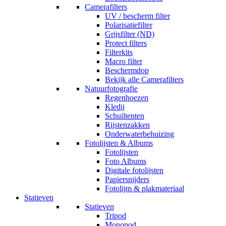
Camerafilters
UV / bescherm filter
Polarisatiefilter
Grijsfilter (ND)
Protect filters
Filterkits
Macro filter
Beschermdop
Bekijk alle Camerafilters
Natuurfotografie
Regenhoezen
Kledij
Schuiltenten
Rijstenzakken
Onderwaterbehuizing
Fotolijsten & Albums
Fotolijsten
Foto Albums
Digitale fotolijsten
Papiersnijders
Fotolijm & plakmateriaal
Statieven
Statieven
Tripod
Monopod