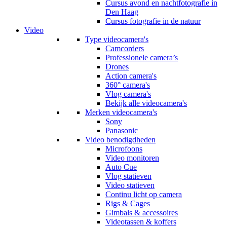
Cursus avond en nachtfotografie in
Den Haag
Cursus fotografie in de natuur
Video
Type videocamera's
Camcorders
Professionele camera’s
Drones
Action camera's
360° camera's
Vlog camera's
Bekijk alle videocamera's
Merken videocamera's
Sony
Panasonic
Video benodigdheden
Microfoons
Video monitoren
Auto Cue
Vlog statieven
Video statieven
Continu licht op camera
Rigs & Cages
Gimbals & accessoires
Videotassen & koffers