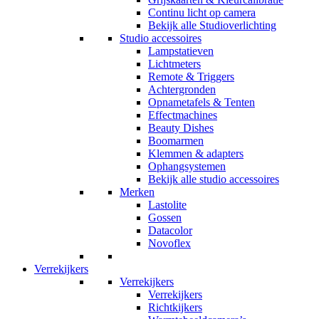
Continu licht op camera
Bekijk alle Studioverlichting
Studio accessoires
Lampstatieven
Lichtmeters
Remote & Triggers
Achtergronden
Opnametafels & Tenten
Effectmachines
Beauty Dishes
Boomarmen
Klemmen & adapters
Ophangsystemen
Bekijk alle studio accessoires
Merken
Lastolite
Gossen
Datacolor
Novoflex
Verrekijkers
Verrekijkers
Verrekijkers
Richtkijkers