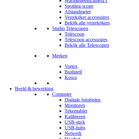
Warmtebeeldcamera’s
Spotting scope
Afstandmeter
Verrekijker accessoires
Bekijk alle verrekijkers
Studio Telescopen
Telescoop
Telescoop accessoires
Bekijk alle Telescopen
Merken
Vortex
Bushnell
Kowa
Beeld & bewerking
Computer
Digitale fotolijsten
Monitoren
Tekentablet
Kalibreren
USB-stick
USB-hubs
Netwerk
Headset