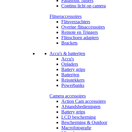
Panasonic flitsers
Continu licht op camera
Flitseraccessoires
Flitsverzachters
Overige flitsaccessoires
Remote en Triggers
Flitsschoen adapters
Brackets
Accu's & batterijen
Accu's
Opladers
Battery grips
Batterijen
Reisstekkers
Powerbanks
Camera accessoires
Action Cam accessoires
Afstandsbedieningen
Battery grips
LCD bescherming
Bescherming & Outdoor
Macrofotografie