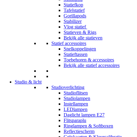
Statiefkop
Tafelstatief
Gorillapods
Stabilizer
Vlog statief
Statieven & Rigs
Bekijk alle statieven
Statief accessoires
Snelkoppelingen
Statieftassen
Toebehoren & accessoires
Bekijk alle statief accessoires
Studio & licht
Studioverlichting
Studioflitsen
Studiolampen
Instellampen
LEDlampen
Daglicht lampen E27
Flitsparaplu
Ringlampen & Softboxen
Reflectiescherm
Grijskaarten & Kleurcalibratie