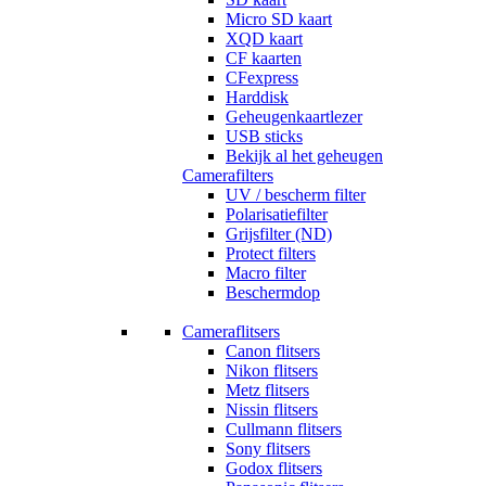
Micro SD kaart
XQD kaart
CF kaarten
CFexpress
Harddisk
Geheugenkaartlezer
USB sticks
Bekijk al het geheugen
Camerafilters
UV / bescherm filter
Polarisatiefilter
Grijsfilter (ND)
Protect filters
Macro filter
Beschermdop
Cameraflitsers
Canon flitsers
Nikon flitsers
Metz flitsers
Nissin flitsers
Cullmann flitsers
Sony flitsers
Godox flitsers