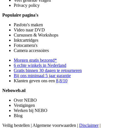
Veel gestelde vragen
Privacy policy
Populaire pagina's
Pasfoto's maken
Video naar DVD
Cursussen & Workshops
Inktcartridges
Fotocamera's
Camera accessoires
Morgen gratis bezorgd*
6 echte winkels in Nederland
Gratis binnen 30 dagen te retourneren
Bij ons minimaal 5 jaar garantie
Klanten geven ons een
8,8/10
Neboweb.nl
Over NEBO
Vestigingen
Werken bij NEBO
Blog
Veilig bestellen
|
Algemene voorwaarden
|
Disclaimer
|