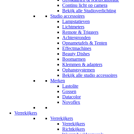
Continu licht op camera
Bekijk alle Studioverlichting
Studio accessoires
Lampstatieven
Lichtmeters
Remote & Triggers
Achtergronden
Opnametafels & Tenten
Effectmachines
Beauty Dishes
Boomarmen
Klemmen & adapters
Ophangsystemen
Bekijk alle studio accessoires
Merken
Lastolite
Gossen
Datacolor
Novoflex
Verrekijkers
Verrekijkers
Verrekijkers
Richtkijkers