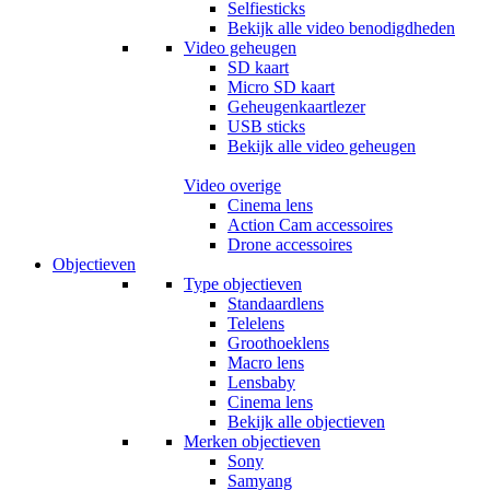
Selfiesticks
Bekijk alle video benodigdheden
Video geheugen
SD kaart
Micro SD kaart
Geheugenkaartlezer
USB sticks
Bekijk alle video geheugen
Video overige
Cinema lens
Action Cam accessoires
Drone accessoires
Objectieven
Type objectieven
Standaardlens
Telelens
Groothoeklens
Macro lens
Lensbaby
Cinema lens
Bekijk alle objectieven
Merken objectieven
Sony
Samyang