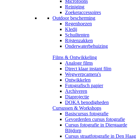
Microfoons
Reiniging
Zoekeraccessoires
Outdoor bescherming
Regenhoezen
Kledij
Schuiltenten
Rijstenzakken
Onderwaterbehuizing
Films & Ontwikkeling
Analoge films
Direct klaar instant film
Wegwerpcamera's
Ontwikkelen
Fotografisch papier
Archiveren
Diaprojectie
DOKA benodigheden
Cursussen & Workshops
Basiscursus fotografie
Gevorderden cursus fotografie
Cursus fotografie in Diergaarde
Blijdorp
Cursus straatfotografie in Den Haag