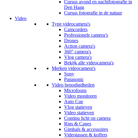
Cursus avond en nachtfotografie in
Den Haag
Cursus fotografie in de natuur
Video
Type videocamera's
Camcorders
Professionele camera’s
Drones
Action camera's
360° camera's
Vlog camera's
Bekijk alle videocamera's
Merken videocamera's
Sony
Panasonic
Video benodigdheden
Microfoons
Video monitoren
Auto Cue
Vlog statieven
Video statieven
Continu licht op camera
Rigs & Cages
Gimbals & accessoires
Videotassen & koffers