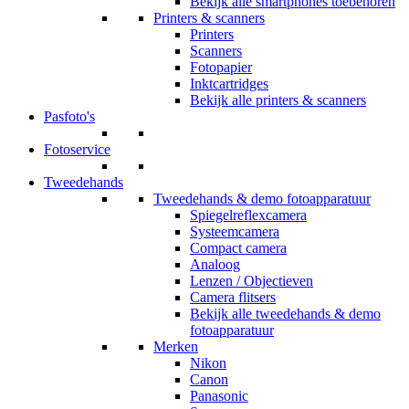
Bekijk alle smartphones toebehoren
Printers & scanners
Printers
Scanners
Fotopapier
Inktcartridges
Bekijk alle printers & scanners
Pasfoto's
Fotoservice
Tweedehands
Tweedehands & demo fotoapparatuur
Spiegelreflexcamera
Systeemcamera
Compact camera
Analoog
Lenzen / Objectieven
Camera flitsers
Bekijk alle tweedehands & demo
fotoapparatuur
Merken
Nikon
Canon
Panasonic