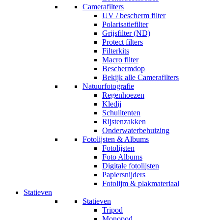
Camerafilters
UV / bescherm filter
Polarisatiefilter
Grijsfilter (ND)
Protect filters
Filterkits
Macro filter
Beschermdop
Bekijk alle Camerafilters
Natuurfotografie
Regenhoezen
Kledij
Schuiltenten
Rijstenzakken
Onderwaterbehuizing
Fotolijsten & Albums
Fotolijsten
Foto Albums
Digitale fotolijsten
Papiersnijders
Fotolijm & plakmateriaal
Statieven
Statieven
Tripod
Monopod