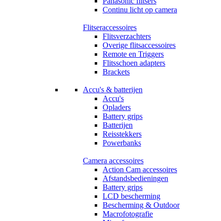
Panasonic flitsers
Continu licht op camera
Flitseraccessoires
Flitsverzachters
Overige flitsaccessoires
Remote en Triggers
Flitsschoen adapters
Brackets
Accu's & batterijen
Accu's
Opladers
Battery grips
Batterijen
Reisstekkers
Powerbanks
Camera accessoires
Action Cam accessoires
Afstandsbedieningen
Battery grips
LCD bescherming
Bescherming & Outdoor
Macrofotografie