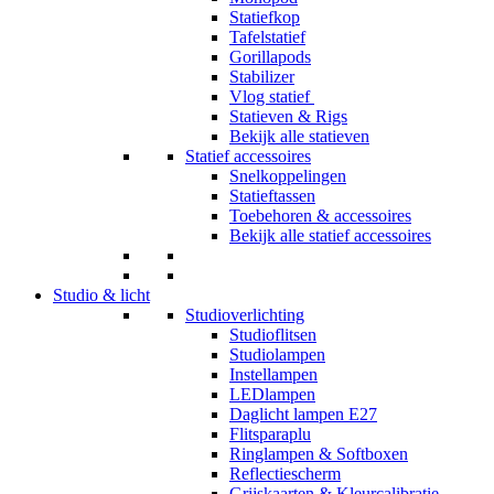
Statiefkop
Tafelstatief
Gorillapods
Stabilizer
Vlog statief
Statieven & Rigs
Bekijk alle statieven
Statief accessoires
Snelkoppelingen
Statieftassen
Toebehoren & accessoires
Bekijk alle statief accessoires
Studio & licht
Studioverlichting
Studioflitsen
Studiolampen
Instellampen
LEDlampen
Daglicht lampen E27
Flitsparaplu
Ringlampen & Softboxen
Reflectiescherm
Grijskaarten & Kleurcalibratie