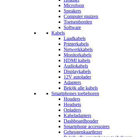
Microfoon
Speakers
Computer muizen
Toetsenborden
Software
Kabels
Laadkabels
Printerkabels
Netwerkkabels
Monitorkabels
HDMI kabels
Audiokabels
Displaykabels
12V autolader
Adapters
Bekijk alle kabels
Smartphones toebehoren
Houders
Headsets
Opladers
Kabeladapters
Dashboardhouder
Smartphone accessoires
Geheugenkaartlezer