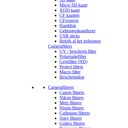
Micro SD kaart
XQD kaart
CF kaarten
CFexpress
Harddisk
Geheugenkaartlezer
USB sticks
Bekijk al het geheugen
Camerafilters
UV / bescherm filter
Polarisatiefilter
Grijsfilter (ND)
Protect filters
Macro filter
Beschermdop
Cameraflitsers
Canon flitsers
Nikon flitsers
Metz flitsers
Nissin flitsers
Cullmann flitsers
Sony flitsers
Godox flitsers