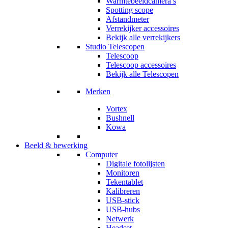
Warmtebeeldcamera’s
Spotting scope
Afstandmeter
Verrekijker accessoires
Bekijk alle verrekijkers
Studio Telescopen
Telescoop
Telescoop accessoires
Bekijk alle Telescopen
Merken
Vortex
Bushnell
Kowa
Beeld & bewerking
Computer
Digitale fotolijsten
Monitoren
Tekentablet
Kalibreren
USB-stick
USB-hubs
Netwerk
Headset