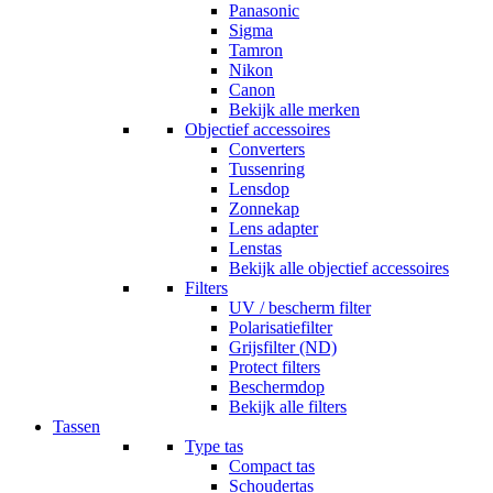
Panasonic
Sigma
Tamron
Nikon
Canon
Bekijk alle merken
Objectief accessoires
Converters
Tussenring
Lensdop
Zonnekap
Lens adapter
Lenstas
Bekijk alle objectief accessoires
Filters
UV / bescherm filter
Polarisatiefilter
Grijsfilter (ND)
Protect filters
Beschermdop
Bekijk alle filters
Tassen
Type tas
Compact tas
Schoudertas