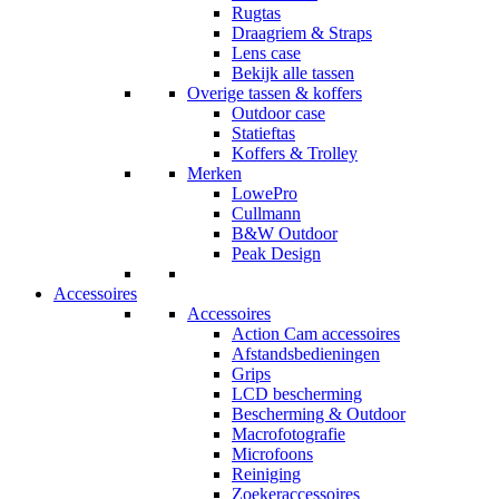
Rugtas
Draagriem & Straps
Lens case
Bekijk alle tassen
Overige tassen & koffers
Outdoor case
Statieftas
Koffers & Trolley
Merken
LowePro
Cullmann
B&W Outdoor
Peak Design
Accessoires
Accessoires
Action Cam accessoires
Afstandsbedieningen
Grips
LCD bescherming
Bescherming & Outdoor
Macrofotografie
Microfoons
Reiniging
Zoekeraccessoires