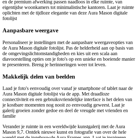
en de premium afwerking passen naadloos in elke ruimte, van
eigentijdse woonkamers tot minimalistische kantoren. Laat je ruimte
oplichten met de tijdloze elegantie van deze Aura Mason digitale
fotolijst
Aanpasbare weergave
Personaliseer je instellingen met de aanpasbare weergaveopties van
de Aura Mason digitale fotolijst. Pas de helderheid aan op basis van
de omgevingslichtomstandigheden en kies uit een scala aan
diavoorstelling opties om je foto's op een unieke en boeiende manier
te presenteren. Breng je herinneringen weer tot leven.
Makkelijk delen van beelden
Laad je foto's eenvoudig over vanaf je smartphone of tablet naar de
Aura Mason digitale fotolijst via de app. Met draadloze
connectiviteit en een gebruiksvriendelijke interface is het delen van
je kostbare momenten nog nooit zo eenvoudig geweest. Laat je
galerij groeien zonder gedoe en deel de vreugde met vrienden en
familie
Verander je ruimte in een wereldwijde kunstgalerij met de Aura
Mason 9,7. Ontdek nieuwe kunst en fotografie van over de hele
wereld met de ingebouwde Aura Frames-app. Laat je inspireren