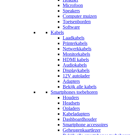
Microfoon
Speakers
Computer muizen
Toetsenborden
Software
Kabels
Laadkabels
Printerkabels
Netwerkkabels
Monitorkabels
HDMI kabels
Audiokabels
Displaykabels
12V autolader
Adapters
Bekijk alle kabels
Smartphones toebehoren
Houders
Headsets
Opladers
Kabeladapters
Dashboardhouder
Smartphone accessoires
Geheugenkaartlezer