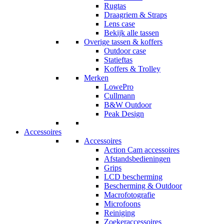
Rugtas
Draagriem & Straps
Lens case
Bekijk alle tassen
Overige tassen & koffers
Outdoor case
Statieftas
Koffers & Trolley
Merken
LowePro
Cullmann
B&W Outdoor
Peak Design
Accessoires
Accessoires
Action Cam accessoires
Afstandsbedieningen
Grips
LCD bescherming
Bescherming & Outdoor
Macrofotografie
Microfoons
Reiniging
Zoekeraccessoires