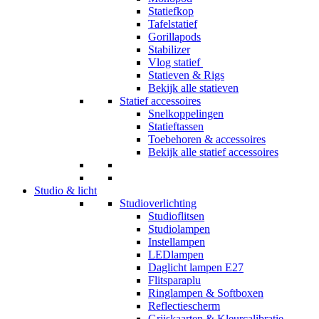
Statiefkop
Tafelstatief
Gorillapods
Stabilizer
Vlog statief
Statieven & Rigs
Bekijk alle statieven
Statief accessoires
Snelkoppelingen
Statieftassen
Toebehoren & accessoires
Bekijk alle statief accessoires
Studio & licht
Studioverlichting
Studioflitsen
Studiolampen
Instellampen
LEDlampen
Daglicht lampen E27
Flitsparaplu
Ringlampen & Softboxen
Reflectiescherm
Grijskaarten & Kleurcalibratie