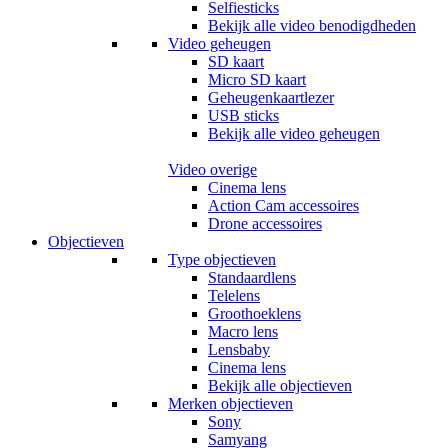
Selfiesticks
Bekijk alle video benodigdheden
Video geheugen
SD kaart
Micro SD kaart
Geheugenkaartlezer
USB sticks
Bekijk alle video geheugen
Video overige
Cinema lens
Action Cam accessoires
Drone accessoires
Objectieven
Type objectieven
Standaardlens
Telelens
Groothoeklens
Macro lens
Lensbaby
Cinema lens
Bekijk alle objectieven
Merken objectieven
Sony
Samyang