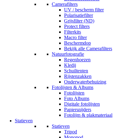
Camerafilters
UV / bescherm filter
Polarisatiefilter
Grijsfilter (ND)
Protect filters
Filterkits
Macro filter
Beschermdop
Bekijk alle Camerafilters
Natuurfotografie
Regenhoezen
Kledij
Schuiltenten
Rijstenzakken
Onderwaterbehuizing
Fotolijsten & Albums
Fotolijsten
Foto Albums
Digitale fotolijsten
Papiersnijders
Fotolijm & plakmateriaal
Statieven
Statieven
Tripod
Monopod