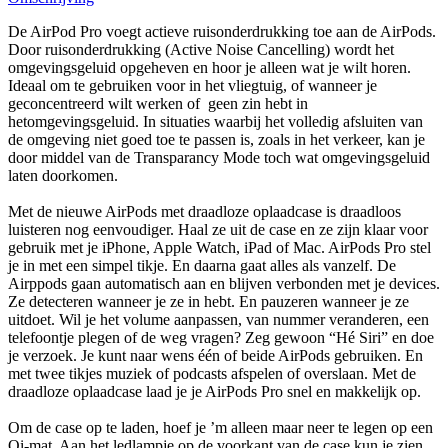
De AirPod Pro voegt actieve ruisonderdrukking toe aan de AirPods.
Door ruisonderdrukking (Active Noise Cancelling) wordt het
omgevingsgeluid opgeheven en hoor je alleen wat je wilt horen.
Ideaal om te gebruiken voor in het vliegtuig, of wanneer je
geconcentreerd wilt werken of geen zin hebt in
hetomgevingsgeluid. In situaties waarbij het volledig afsluiten van
de omgeving niet goed toe te passen is, zoals in het verkeer, kan je
door middel van de Transparancy Mode toch wat omgevingsgeluid
laten doorkomen.
Met de nieuwe AirPods met draadloze oplaadcase is draadloos
luisteren nog eenvoudiger. Haal ze uit de case en ze zijn klaar voor
gebruik met je iPhone, Apple Watch, iPad of Mac. AirPods Pro stel
je in met een simpel tikje. En daarna gaat alles als vanzelf. De
Airppods gaan automatisch aan en blijven verbonden met je devices.
Ze detecteren wanneer je ze in hebt. En pauzeren wanneer je ze
uitdoet. Wil je het volume aanpassen, van nummer veranderen, een
telefoontje plegen of de weg vragen? Zeg gewoon “Hé Siri” en doe
je verzoek. Je kunt naar wens één of beide AirPods gebruiken. En
met twee tikjes muziek of podcasts afspelen of overslaan. Met de
draadloze oplaadcase laad je je AirPods Pro snel en makkelijk op.
Om de case op te laden, hoef je ’m alleen maar neer te legen op een
Qi-mat. Aan het ledlampje op de voorkant van de case kun je zien