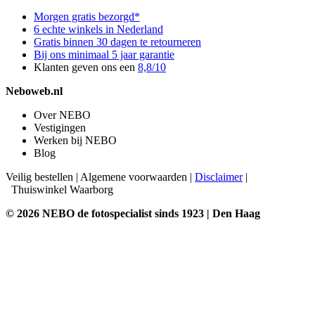
Morgen gratis bezorgd*
6 echte winkels in Nederland
Gratis binnen 30 dagen te retourneren
Bij ons minimaal 5 jaar garantie
Klanten geven ons een
8,8/10
Neboweb.nl
Over NEBO
Vestigingen
Werken bij NEBO
Blog
Veilig bestellen
|
Algemene voorwaarden
|
Disclaimer
|
Thuiswinkel Waarborg
© 2026 NEBO de fotospecialist sinds 1923 | Den Haag