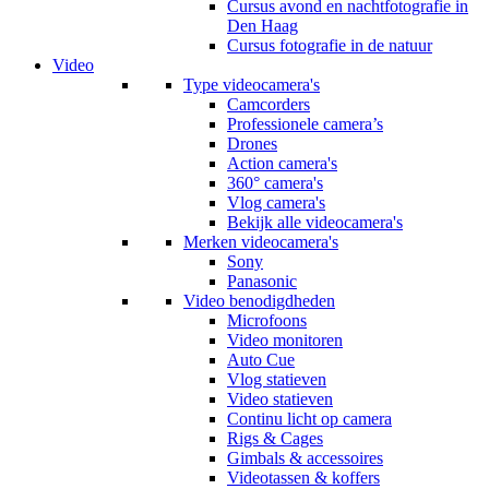
Cursus avond en nachtfotografie in
Den Haag
Cursus fotografie in de natuur
Video
Type videocamera's
Camcorders
Professionele camera’s
Drones
Action camera's
360° camera's
Vlog camera's
Bekijk alle videocamera's
Merken videocamera's
Sony
Panasonic
Video benodigdheden
Microfoons
Video monitoren
Auto Cue
Vlog statieven
Video statieven
Continu licht op camera
Rigs & Cages
Gimbals & accessoires
Videotassen & koffers