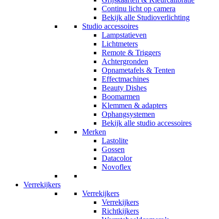
Continu licht op camera
Bekijk alle Studioverlichting
Studio accessoires
Lampstatieven
Lichtmeters
Remote & Triggers
Achtergronden
Opnametafels & Tenten
Effectmachines
Beauty Dishes
Boomarmen
Klemmen & adapters
Ophangsystemen
Bekijk alle studio accessoires
Merken
Lastolite
Gossen
Datacolor
Novoflex
Verrekijkers
Verrekijkers
Verrekijkers
Richtkijkers