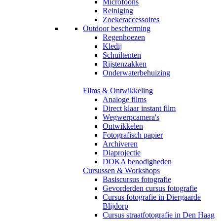
Microfoons
Reiniging
Zoekeraccessoires
Outdoor bescherming
Regenhoezen
Kledij
Schuiltenten
Rijstenzakken
Onderwaterbehuizing
Films & Ontwikkeling
Analoge films
Direct klaar instant film
Wegwerpcamera's
Ontwikkelen
Fotografisch papier
Archiveren
Diaprojectie
DOKA benodigheden
Cursussen & Workshops
Basiscursus fotografie
Gevorderden cursus fotografie
Cursus fotografie in Diergaarde
Blijdorp
Cursus straatfotografie in Den Haag