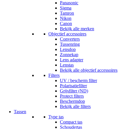
Panasonic
Sigma
Tamron
Nikon
Canon
Bekijk alle merken
Objectief accessoires
Converters
Tussenring
Lensdop
Zonnekap
Lens adapter
Lenstas
Bekijk alle objectief accessoires
Filters
UV / bescherm filter
Polarisatiefilter
Grijsfilter (ND)
Protect filters
Beschermdop
Bekijk alle filters
Tassen
Type tas
Compact tas
Schoudertas