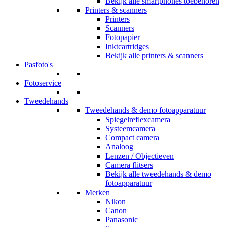
Bekijk alle smartphones toebehoren
Printers & scanners
Printers
Scanners
Fotopapier
Inktcartridges
Bekijk alle printers & scanners
Pasfoto's
Fotoservice
Tweedehands
Tweedehands & demo fotoapparatuur
Spiegelreflexcamera
Systeemcamera
Compact camera
Analoog
Lenzen / Objectieven
Camera flitsers
Bekijk alle tweedehands & demo
fotoapparatuur
Merken
Nikon
Canon
Panasonic