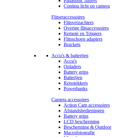
Panasonic flitsers
Continu licht op camera
Flitseraccessoires
Flitsverzachters
Overige flitsaccessoires
Remote en Triggers
Flitsschoen adapters
Brackets
Accu's & batterijen
Accu's
Opladers
Battery grips
Batterijen
Reisstekkers
Powerbanks
Camera accessoires
Action Cam accessoires
Afstandsbedieningen
Battery grips
LCD bescherming
Bescherming & Outdoor
Macrofotografie