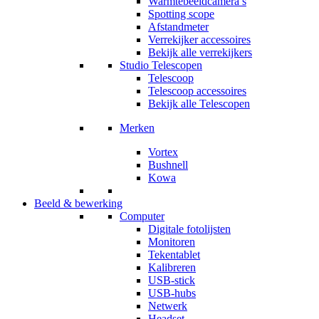
Warmtebeeldcamera’s
Spotting scope
Afstandmeter
Verrekijker accessoires
Bekijk alle verrekijkers
Studio Telescopen
Telescoop
Telescoop accessoires
Bekijk alle Telescopen
Merken
Vortex
Bushnell
Kowa
Beeld & bewerking
Computer
Digitale fotolijsten
Monitoren
Tekentablet
Kalibreren
USB-stick
USB-hubs
Netwerk
Headset