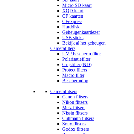
Micro SD kaart
XQD kaart
CF kaarten
CFexpress
Harddisk
Geheugenkaartlezer
USB sticks
Bekijk al het geheugen
Camerafilters
UV / bescherm filter
Polarisatiefilter
Grijsfilter (ND)
Protect filters
Macro filter
Beschermdop
Cameraflitsers
Canon flitsers
Nikon flitsers
Metz flitsers
Nissin flitsers
Cullmann flitsers
Sony flitsers
Godox flitsers