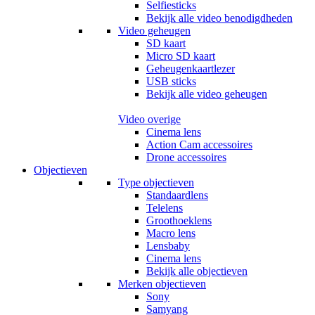
Selfiesticks
Bekijk alle video benodigdheden
Video geheugen
SD kaart
Micro SD kaart
Geheugenkaartlezer
USB sticks
Bekijk alle video geheugen
Video overige
Cinema lens
Action Cam accessoires
Drone accessoires
Objectieven
Type objectieven
Standaardlens
Telelens
Groothoeklens
Macro lens
Lensbaby
Cinema lens
Bekijk alle objectieven
Merken objectieven
Sony
Samyang