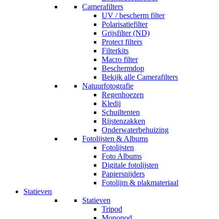
Camerafilters
UV / bescherm filter
Polarisatiefilter
Grijsfilter (ND)
Protect filters
Filterkits
Macro filter
Beschermdop
Bekijk alle Camerafilters
Natuurfotografie
Regenhoezen
Kledij
Schuiltenten
Rijstenzakken
Onderwaterbehuizing
Fotolijsten & Albums
Fotolijsten
Foto Albums
Digitale fotolijsten
Papiersnijders
Fotolijm & plakmateriaal
Statieven
Statieven
Tripod
Monopod