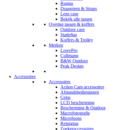
Rugtas
Draagriem & Straps
Lens case
Bekijk alle tassen
Overige tassen & koffers
Outdoor case
Statieftas
Koffers & Trolley
Merken
LowePro
Cullmann
B&W Outdoor
Peak Design
Accessoires
Accessoires
Action Cam accessoires
Afstandsbedieningen
Grips
LCD bescherming
Bescherming & Outdoor
Macrofotografie
Microfoons
Reiniging
Zoekeraccessoires