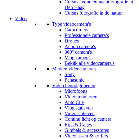
Cursus avond en nachtfotografie in
Den Haag
Cursus fotografie in de natuur
Video
Type videocamera's
Camcorders
Professionele camera’s
Drones
Action camera's
360° camera's
Vlog camera's
Bekijk alle videocamera's
Merken videocamera's
Sony
Panasonic
Video benodigdheden
Microfoons
Video monitoren
Auto Cue
Vlog statieven
Video statieven
Continu licht op camera
Rigs & Cages
Gimbals & accessoires
Videotassen & koffers