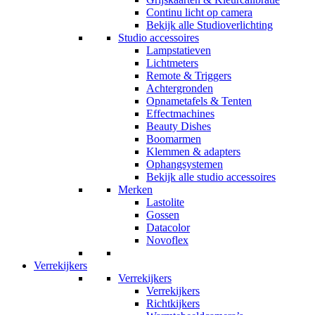
Continu licht op camera
Bekijk alle Studioverlichting
Studio accessoires
Lampstatieven
Lichtmeters
Remote & Triggers
Achtergronden
Opnametafels & Tenten
Effectmachines
Beauty Dishes
Boomarmen
Klemmen & adapters
Ophangsystemen
Bekijk alle studio accessoires
Merken
Lastolite
Gossen
Datacolor
Novoflex
Verrekijkers
Verrekijkers
Verrekijkers
Richtkijkers