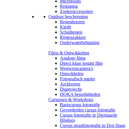
Microfoons
Reiniging
Zoekeraccessoires
Outdoor bescherming
Regenhoezen
Kledij
Schuiltenten
Rijstenzakken
Onderwaterbehuizing
Films & Ontwikkeling
Analoge films
Direct klaar instant film
Wegwerpcamera's
Ontwikkelen
Fotografisch papier
Archiveren
Diaprojectie
DOKA benodigheden
Cursussen & Workshops
Basiscursus fotografie
Gevorderden cursus fotografie
Cursus fotografie in Diergaarde
Blijdorp
Cursus straatfotografie in Den Haag