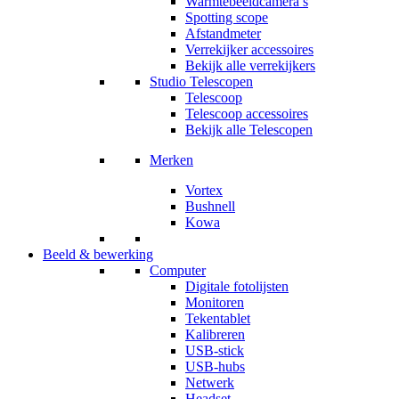
Warmtebeeldcamera’s
Spotting scope
Afstandmeter
Verrekijker accessoires
Bekijk alle verrekijkers
Studio Telescopen
Telescoop
Telescoop accessoires
Bekijk alle Telescopen
Merken
Vortex
Bushnell
Kowa
Beeld & bewerking
Computer
Digitale fotolijsten
Monitoren
Tekentablet
Kalibreren
USB-stick
USB-hubs
Netwerk
Headset