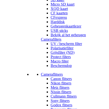
Micro SD kaart
XQD kaart
CF kaarten
CFexpress
Harddisk
Geheugenkaartlezer
USB sticks
Bekijk al het geheugen
Camerafilters
UV / bescherm filter
Polarisatiefilter
Grijsfilter (ND)
Protect filters
Macro filter
Beschermdop
Cameraflitsers
Canon flitsers
Nikon flitsers
Metz flitsers
Nissin flitsers
Cullmann flitsers
Sony flitsers
Godox flitsers