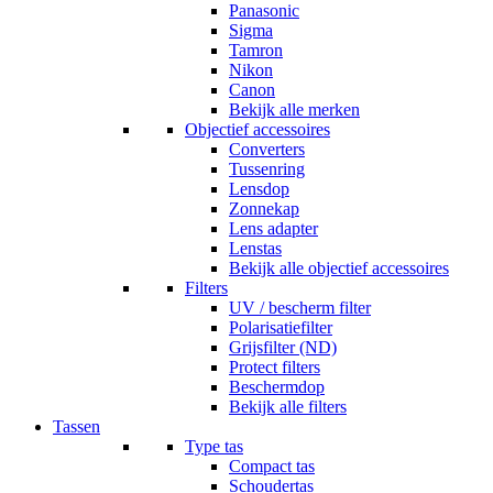
Panasonic
Sigma
Tamron
Nikon
Canon
Bekijk alle merken
Objectief accessoires
Converters
Tussenring
Lensdop
Zonnekap
Lens adapter
Lenstas
Bekijk alle objectief accessoires
Filters
UV / bescherm filter
Polarisatiefilter
Grijsfilter (ND)
Protect filters
Beschermdop
Bekijk alle filters
Tassen
Type tas
Compact tas
Schoudertas