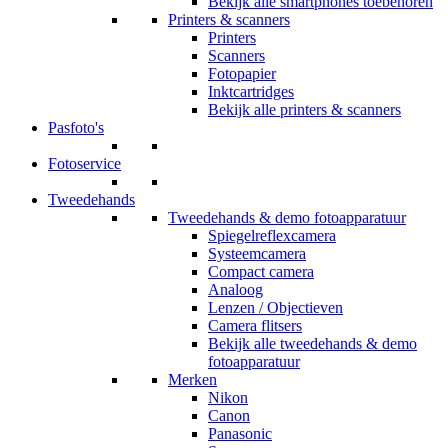
Bekijk alle smartphones toebehoren
Printers & scanners
Printers
Scanners
Fotopapier
Inktcartridges
Bekijk alle printers & scanners
Pasfoto's
Fotoservice
Tweedehands
Tweedehands & demo fotoapparatuur
Spiegelreflexcamera
Systeemcamera
Compact camera
Analoog
Lenzen / Objectieven
Camera flitsers
Bekijk alle tweedehands & demo
fotoapparatuur
Merken
Nikon
Canon
Panasonic