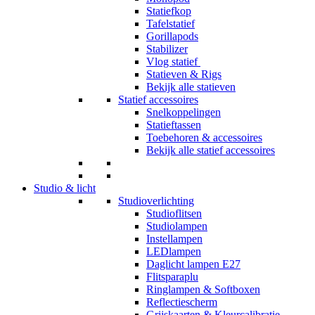
Statiefkop
Tafelstatief
Gorillapods
Stabilizer
Vlog statief
Statieven & Rigs
Bekijk alle statieven
Statief accessoires
Snelkoppelingen
Statieftassen
Toebehoren & accessoires
Bekijk alle statief accessoires
Studio & licht
Studioverlichting
Studioflitsen
Studiolampen
Instellampen
LEDlampen
Daglicht lampen E27
Flitsparaplu
Ringlampen & Softboxen
Reflectiescherm
Grijskaarten & Kleurcalibratie