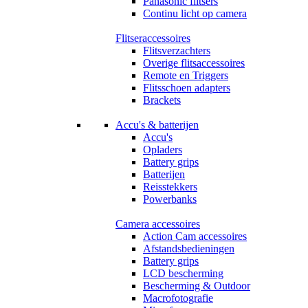
Panasonic flitsers
Continu licht op camera
Flitseraccessoires
Flitsverzachters
Overige flitsaccessoires
Remote en Triggers
Flitsschoen adapters
Brackets
Accu's & batterijen
Accu's
Opladers
Battery grips
Batterijen
Reisstekkers
Powerbanks
Camera accessoires
Action Cam accessoires
Afstandsbedieningen
Battery grips
LCD bescherming
Bescherming & Outdoor
Macrofotografie