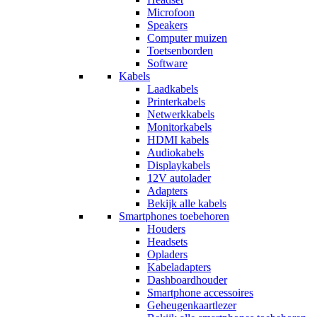
Microfoon
Speakers
Computer muizen
Toetsenborden
Software
Kabels
Laadkabels
Printerkabels
Netwerkkabels
Monitorkabels
HDMI kabels
Audiokabels
Displaykabels
12V autolader
Adapters
Bekijk alle kabels
Smartphones toebehoren
Houders
Headsets
Opladers
Kabeladapters
Dashboardhouder
Smartphone accessoires
Geheugenkaartlezer