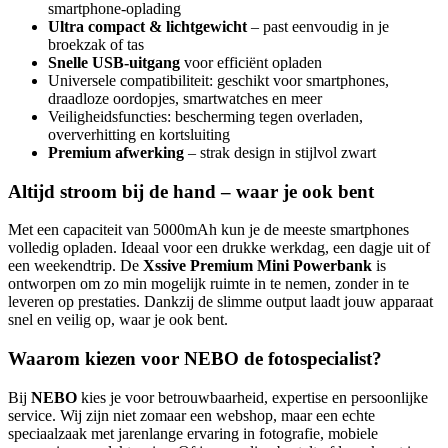
smartphone-oplading
Ultra compact & lichtgewicht
– past eenvoudig in je
broekzak of tas
Snelle USB-uitgang
voor efficiënt opladen
Universele compatibiliteit: geschikt voor smartphones,
draadloze oordopjes, smartwatches en meer
Veiligheidsfuncties: bescherming tegen overladen,
oververhitting en kortsluiting
Premium afwerking
– strak design in stijlvol zwart
Altijd stroom bij de hand – waar je ook bent
Met een capaciteit van 5000mAh kun je de meeste smartphones
volledig opladen. Ideaal voor een drukke werkdag, een dagje uit of
een weekendtrip. De
Xssive Premium Mini Powerbank
is
ontworpen om zo min mogelijk ruimte in te nemen, zonder in te
leveren op prestaties. Dankzij de slimme output laadt jouw apparaat
snel en veilig op, waar je ook bent.
Waarom kiezen voor NEBO de fotospecialist?
Bij
NEBO
kies je voor betrouwbaarheid, expertise en persoonlijke
service. Wij zijn niet zomaar een webshop, maar een echte
speciaalzaak met jarenlange ervaring in fotografie, mobiele