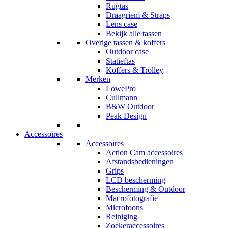
Rugtas
Draagriem & Straps
Lens case
Bekijk alle tassen
Overige tassen & koffers
Outdoor case
Statieftas
Koffers & Trolley
Merken
LowePro
Cullmann
B&W Outdoor
Peak Design
Accessoires
Accessoires
Action Cam accessoires
Afstandsbedieningen
Grips
LCD bescherming
Bescherming & Outdoor
Macrofotografie
Microfoons
Reiniging
Zoekeraccessoires