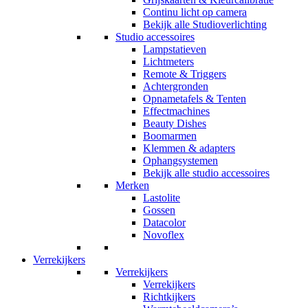
Continu licht op camera
Bekijk alle Studioverlichting
Studio accessoires
Lampstatieven
Lichtmeters
Remote & Triggers
Achtergronden
Opnametafels & Tenten
Effectmachines
Beauty Dishes
Boomarmen
Klemmen & adapters
Ophangsystemen
Bekijk alle studio accessoires
Merken
Lastolite
Gossen
Datacolor
Novoflex
Verrekijkers
Verrekijkers
Verrekijkers
Richtkijkers