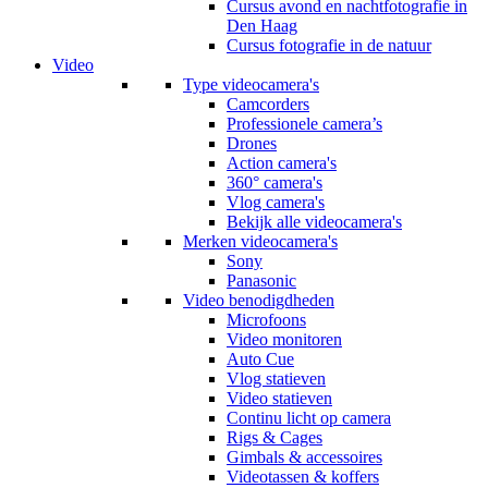
Cursus avond en nachtfotografie in
Den Haag
Cursus fotografie in de natuur
Video
Type videocamera's
Camcorders
Professionele camera’s
Drones
Action camera's
360° camera's
Vlog camera's
Bekijk alle videocamera's
Merken videocamera's
Sony
Panasonic
Video benodigdheden
Microfoons
Video monitoren
Auto Cue
Vlog statieven
Video statieven
Continu licht op camera
Rigs & Cages
Gimbals & accessoires
Videotassen & koffers