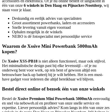
accessoires en elektronica. Of je nu online bestelt of langskomt in
één van onze
6 winkels in Den Haag en Pijnacker-Nootdorp
, wij
staan voor je klaar.
Deskundig en eerlijk advies van specialisten
Groot assortiment powerbanks, laders en accessoires
Snelle levering vanuit eigen voorraad
Ophalen mogelijk in de winkels
NEBO is dé fotospecialist met persoonlijke service
Waarom de Xssive Mini Powerbank 5000mAh
kopen?
De
Xssive XSS-PB18
is niet alleen functioneel, maar ook stijlvol.
Het minimalistische design past bij elke levensstijl – of je nu
onderweg bent voor werk, op reis bent of gewoon altijd een
betrouwbare back-up batterij bij je wilt hebben. Het is een must-
have gadget voor iedereen die altijd bereikbaar wil blijven.
Bestel direct online of bezoek één van onze winkels
Bestel de
Xssive Premium Mini Powerbank 5000mAh
eenvoudig
en snel via neboweb.nl en profiteer van onze snelle service en
expertise. Liever persoonlijk advies? Kom langs in één van onze zes