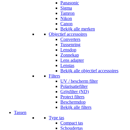
Panasonic
Sigma
Tamron
Nikon
Canon
Bekijk alle merken
Objectief accessoires
Converters
Tussenring
Lensdop
Zonnekap
Lens adapter
Lenstas
Bekijk alle objectief accessoires
Filters
UV / bescherm filter
Polarisatiefilter
Grijsfilter (ND)
Protect filters
Beschermdop
Bekijk alle filters
Tassen
Type tas
Compact tas
Schoudertas