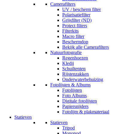
Camerafilters
UV / bescherm filter
Polarisatiefilter
Grijsfilter (ND)
Protect filters
Filterkits
Macro filter
Beschermdop
Bekijk alle Camerafilters
Natuurfotografie
Regenhoezen
Kledij
Schuiltenten
Rijstenzakken
Onderwaterbehuizing
Fotolijsten & Albums
Fotolijsten
Foto Albums
Digitale fotolijsten
Papiersnijders
Fotolijm & plakmateriaal
Statieven
Statieven
Tripod
Monopod