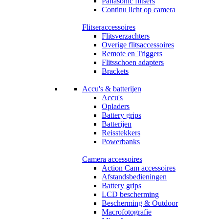
Panasonic flitsers
Continu licht op camera
Flitseraccessoires
Flitsverzachters
Overige flitsaccessoires
Remote en Triggers
Flitsschoen adapters
Brackets
Accu's & batterijen
Accu's
Opladers
Battery grips
Batterijen
Reisstekkers
Powerbanks
Camera accessoires
Action Cam accessoires
Afstandsbedieningen
Battery grips
LCD bescherming
Bescherming & Outdoor
Macrofotografie