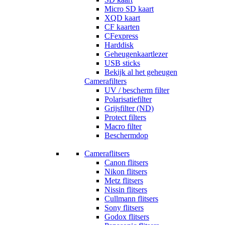
Micro SD kaart
XQD kaart
CF kaarten
CFexpress
Harddisk
Geheugenkaartlezer
USB sticks
Bekijk al het geheugen
Camerafilters
UV / bescherm filter
Polarisatiefilter
Grijsfilter (ND)
Protect filters
Macro filter
Beschermdop
Cameraflitsers
Canon flitsers
Nikon flitsers
Metz flitsers
Nissin flitsers
Cullmann flitsers
Sony flitsers
Godox flitsers