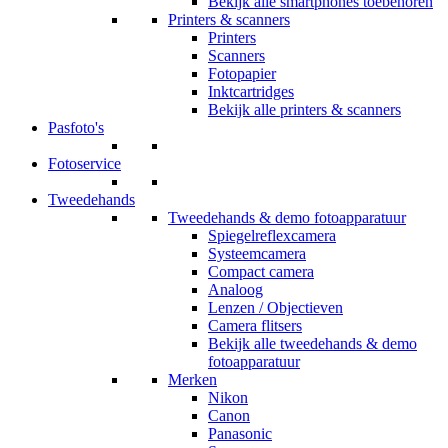
Bekijk alle smartphones toebehoren
Printers & scanners
Printers
Scanners
Fotopapier
Inktcartridges
Bekijk alle printers & scanners
Pasfoto's
Fotoservice
Tweedehands
Tweedehands & demo fotoapparatuur
Spiegelreflexcamera
Systeemcamera
Compact camera
Analoog
Lenzen / Objectieven
Camera flitsers
Bekijk alle tweedehands & demo
fotoapparatuur
Merken
Nikon
Canon
Panasonic