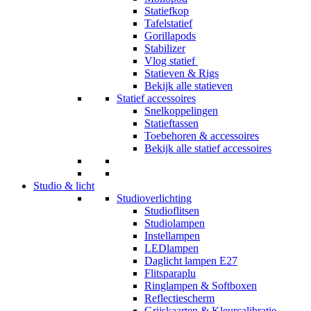
Statiefkop
Tafelstatief
Gorillapods
Stabilizer
Vlog statief
Statieven & Rigs
Bekijk alle statieven
Statief accessoires
Snelkoppelingen
Statieftassen
Toebehoren & accessoires
Bekijk alle statief accessoires
Studio & licht
Studioverlichting
Studioflitsen
Studiolampen
Instellampen
LEDlampen
Daglicht lampen E27
Flitsparaplu
Ringlampen & Softboxen
Reflectiescherm
Grijskaarten & Kleurcalibratie