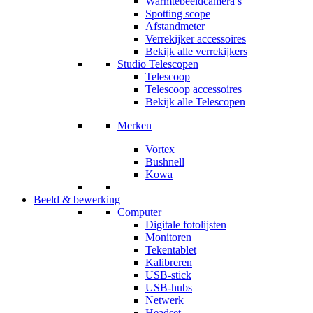
Warmtebeeldcamera’s
Spotting scope
Afstandmeter
Verrekijker accessoires
Bekijk alle verrekijkers
Studio Telescopen
Telescoop
Telescoop accessoires
Bekijk alle Telescopen
Merken
Vortex
Bushnell
Kowa
Beeld & bewerking
Computer
Digitale fotolijsten
Monitoren
Tekentablet
Kalibreren
USB-stick
USB-hubs
Netwerk
Headset