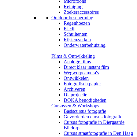
Microfoons
Reiniging
Zoekeraccessoires
Outdoor bescherming
Regenhoezen
Kledij
Schuiltenten
Rijstenzakken
Onderwaterbehuizing
Films & Ontwikkeling
Analoge films
Direct klaar instant film
Wegwerpcamera's
Ontwikkelen
Fotografisch papier
Archiveren
Diaprojectie
DOKA benodigheden
Cursussen & Workshops
Basiscursus fotografie
Gevorderden cursus fotografie
Cursus fotografie in Diergaarde
Blijdorp
Cursus straatfotografie in Den Haag