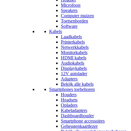
Microfoon
Speakers
Computer muizen
Toetsenborden
Software
Kabels
Laadkabels
Printerkabels
Netwerkkabels
Monitorkabels
HDMI kabels
Audiokabels
Displaykabels
12V autolader
Adapters
Bekijk alle kabels
Smartphones toebehoren
Houders
Headsets
Opladers
Kabeladapters
Dashboardhouder
Smartphone accessoires
Geheugenkaartlezer