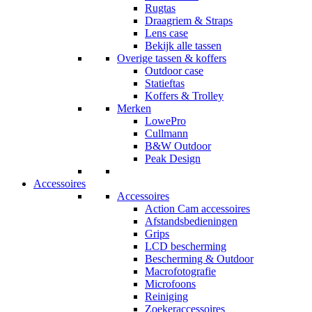
Rugtas
Draagriem & Straps
Lens case
Bekijk alle tassen
Overige tassen & koffers
Outdoor case
Statieftas
Koffers & Trolley
Merken
LowePro
Cullmann
B&W Outdoor
Peak Design
Accessoires
Accessoires
Action Cam accessoires
Afstandsbedieningen
Grips
LCD bescherming
Bescherming & Outdoor
Macrofotografie
Microfoons
Reiniging
Zoekeraccessoires