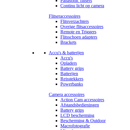
Panasonic flitsers
Continu licht op camera
Flitseraccessoires
Flitsverzachters
Overige flitsaccessoires
Remote en Triggers
Flitsschoen adapters
Brackets
Accu's & batterijen
Accu's
Opladers
Battery grips
Batterijen
Reisstekkers
Powerbanks
Camera accessoires
Action Cam accessoires
Afstandsbedieningen
Battery grips
LCD bescherming
Bescherming & Outdoor
Macrofotografie