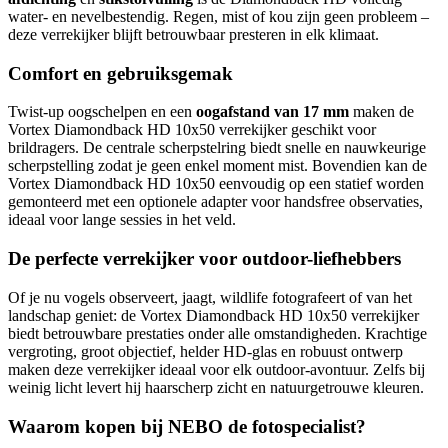
water- en nevelbestendig. Regen, mist of kou zijn geen probleem –
deze verrekijker blijft betrouwbaar presteren in elk klimaat.
Comfort en gebruiksgemak
Twist-up oogschelpen en een
oogafstand van 17 mm
maken de
Vortex Diamondback HD 10x50 verrekijker geschikt voor
brildragers. De centrale scherpstelring biedt snelle en nauwkeurige
scherpstelling zodat je geen enkel moment mist. Bovendien kan de
Vortex Diamondback HD 10x50 eenvoudig op een statief worden
gemonteerd met een optionele adapter voor handsfree observaties,
ideaal voor lange sessies in het veld.
De perfecte verrekijker voor outdoor-liefhebbers
Of je nu vogels observeert, jaagt, wildlife fotografeert of van het
landschap geniet: de Vortex Diamondback HD 10x50 verrekijker
biedt betrouwbare prestaties onder alle omstandigheden. Krachtige
vergroting, groot objectief, helder HD-glas en robuust ontwerp
maken deze verrekijker ideaal voor elk outdoor-avontuur. Zelfs bij
weinig licht levert hij haarscherp zicht en natuurgetrouwe kleuren.
Waarom kopen bij NEBO de fotospecialist?