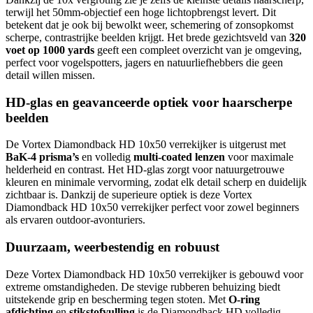
terwijl het 50mm-objectief een hoge lichtopbrengst levert. Dit
betekent dat je ook bij bewolkt weer, schemering of zonsopkomst
scherpe, contrastrijke beelden krijgt. Het brede gezichtsveld van
320
voet op 1000 yards
geeft een compleet overzicht van je omgeving,
perfect voor vogelspotters, jagers en natuurliefhebbers die geen
detail willen missen.
HD-glas en geavanceerde optiek voor haarscherpe
beelden
De Vortex Diamondback HD 10x50 verrekijker is uitgerust met
BaK-4 prisma’s
en volledig
multi-coated lenzen
voor maximale
helderheid en contrast. Het HD-glas zorgt voor natuurgetrouwe
kleuren en minimale vervorming, zodat elk detail scherp en duidelijk
zichtbaar is. Dankzij de superieure optiek is deze Vortex
Diamondback HD 10x50 verrekijker perfect voor zowel beginners
als ervaren outdoor-avonturiers.
Duurzaam, weerbestendig en robuust
Deze Vortex Diamondback HD 10x50 verrekijker is gebouwd voor
extreme omstandigheden. De stevige rubberen behuizing biedt
uitstekende grip en bescherming tegen stoten. Met
O-ring
afdichting
en
stikstofvulling
is de Diamondback HD volledig