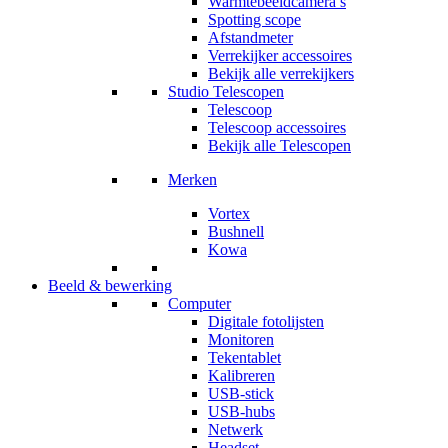
Warmtebeeldcamera’s
Spotting scope
Afstandmeter
Verrekijker accessoires
Bekijk alle verrekijkers
Studio Telescopen
Telescoop
Telescoop accessoires
Bekijk alle Telescopen
Merken
Vortex
Bushnell
Kowa
Beeld & bewerking
Computer
Digitale fotolijsten
Monitoren
Tekentablet
Kalibreren
USB-stick
USB-hubs
Netwerk
Headset