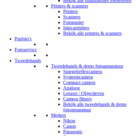
Bekijk alle smartphones toebehoren
Printers & scanners
Printers
Scanners
Fotopapier
Inktcartridges
Bekijk alle printers & scanners
Pasfoto's
Fotoservice
Tweedehands
Tweedehands & demo fotoapparatuur
Spiegelreflexcamera
Systeemcamera
Compact camera
Analoog
Lenzen / Objectieven
Camera flitsers
Bekijk alle tweedehands & demo
fotoapparatuur
Merken
Nikon
Canon
Panasonic