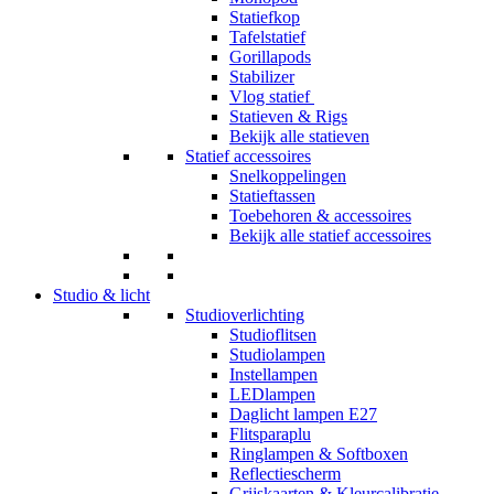
Statiefkop
Tafelstatief
Gorillapods
Stabilizer
Vlog statief
Statieven & Rigs
Bekijk alle statieven
Statief accessoires
Snelkoppelingen
Statieftassen
Toebehoren & accessoires
Bekijk alle statief accessoires
Studio & licht
Studioverlichting
Studioflitsen
Studiolampen
Instellampen
LEDlampen
Daglicht lampen E27
Flitsparaplu
Ringlampen & Softboxen
Reflectiescherm
Grijskaarten & Kleurcalibratie