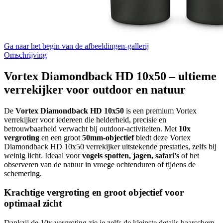
Ga naar het begin van de afbeeldingen-gallerij
Omschrijving
Vortex Diamondback HD 10x50 – ultieme
verrekijker voor outdoor en natuur
De
Vortex Diamondback HD 10x50
is een premium Vortex
verrekijker voor iedereen die helderheid, precisie en
betrouwbaarheid verwacht bij outdoor-activiteiten. Met
10x
vergroting
en een groot
50mm-objectief
biedt deze Vortex
Diamondback HD 10x50 verrekijker uitstekende prestaties, zelfs bij
weinig licht. Ideaal voor
vogels spotten, jagen, safari’s
of het
observeren van de natuur in vroege ochtenduren of tijdens de
schemering.
Krachtige vergroting en groot objectief voor
optimaal zicht
Dankzij de 10x vergroting zie je zelfs de kleinste details haarscherp,