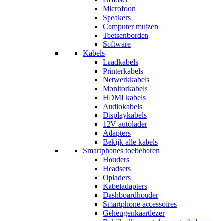
Microfoon
Speakers
Computer muizen
Toetsenborden
Software
Kabels
Laadkabels
Printerkabels
Netwerkkabels
Monitorkabels
HDMI kabels
Audiokabels
Displaykabels
12V autolader
Adapters
Bekijk alle kabels
Smartphones toebehoren
Houders
Headsets
Opladers
Kabeladapters
Dashboardhouder
Smartphone accessoires
Geheugenkaartlezer