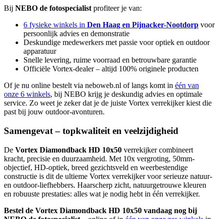
Bij
NEBO de fotospecialist
profiteer je van:
6 fysieke winkels in
Den Haag en Pijnacker-Nootdorp
voor
persoonlijk advies en demonstratie
Deskundige medewerkers met passie voor optiek en outdoor
apparatuur
Snelle levering, ruime voorraad en betrouwbare garantie
Officiële Vortex-dealer – altijd 100% originele producten
Of je nu online bestelt via neboweb.nl of langs komt in
één van
onze 6 winkels
, bij NEBO krijg je deskundig advies en optimale
service. Zo weet je zeker dat je de juiste Vortex verrekijker kiest die
past bij jouw outdoor-avonturen.
Samengevat – topkwaliteit en veelzijdigheid
De
Vortex Diamondback HD 10x50
verrekijker combineert
kracht, precisie en duurzaamheid. Met 10x vergroting, 50mm-
objectief, HD-optiek, breed gezichtsveld en weerbestendige
constructie is dit de ultieme Vortex verrekijker voor serieuze natuur-
en outdoor-liefhebbers. Haarscherp zicht, natuurgetrouwe kleuren
en robuuste prestaties: alles wat je nodig hebt in één verrekijker.
Bestel de Vortex Diamondback HD 10x50 vandaag nog bij