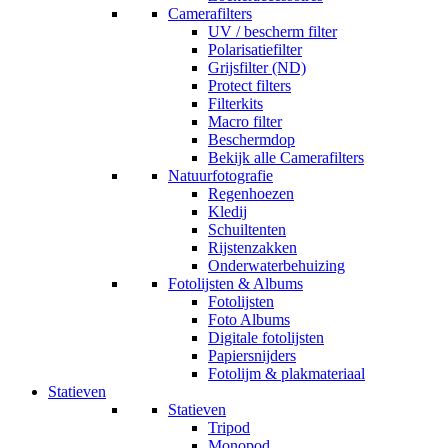
Camerafilters
UV / bescherm filter
Polarisatiefilter
Grijsfilter (ND)
Protect filters
Filterkits
Macro filter
Beschermdop
Bekijk alle Camerafilters
Natuurfotografie
Regenhoezen
Kledij
Schuiltenten
Rijstenzakken
Onderwaterbehuizing
Fotolijsten & Albums
Fotolijsten
Foto Albums
Digitale fotolijsten
Papiersnijders
Fotolijm & plakmateriaal
Statieven
Statieven
Tripod
Monopod