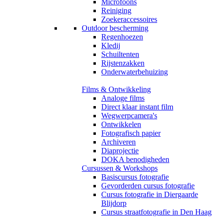
Microfoons
Reiniging
Zoekeraccessoires
Outdoor bescherming
Regenhoezen
Kledij
Schuiltenten
Rijstenzakken
Onderwaterbehuizing
Films & Ontwikkeling
Analoge films
Direct klaar instant film
Wegwerpcamera's
Ontwikkelen
Fotografisch papier
Archiveren
Diaprojectie
DOKA benodigheden
Cursussen & Workshops
Basiscursus fotografie
Gevorderden cursus fotografie
Cursus fotografie in Diergaarde
Blijdorp
Cursus straatfotografie in Den Haag