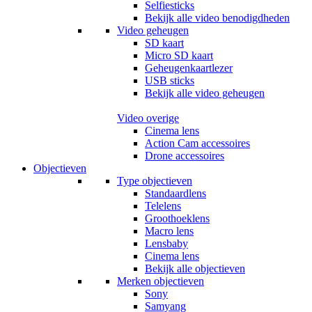
Selfiesticks
Bekijk alle video benodigdheden
Video geheugen
SD kaart
Micro SD kaart
Geheugenkaartlezer
USB sticks
Bekijk alle video geheugen
Video overige
Cinema lens
Action Cam accessoires
Drone accessoires
Objectieven
Type objectieven
Standaardlens
Telelens
Groothoeklens
Macro lens
Lensbaby
Cinema lens
Bekijk alle objectieven
Merken objectieven
Sony
Samyang