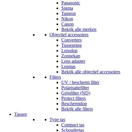
Panasonic
Sigma
Tamron
Nikon
Canon
Bekijk alle merken
Objectief accessoires
Converters
Tussenring
Lensdop
Zonnekap
Lens adapter
Lenstas
Bekijk alle objectief accessoires
Filters
UV / bescherm filter
Polarisatiefilter
Grijsfilter (ND)
Protect filters
Beschermdop
Bekijk alle filters
Tassen
Type tas
Compact tas
Schoudertas