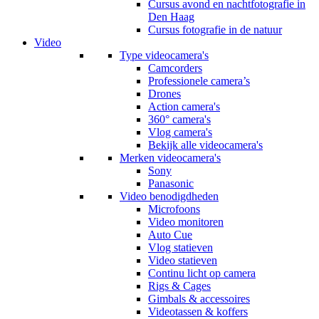
Cursus avond en nachtfotografie in
Den Haag
Cursus fotografie in de natuur
Video
Type videocamera's
Camcorders
Professionele camera’s
Drones
Action camera's
360° camera's
Vlog camera's
Bekijk alle videocamera's
Merken videocamera's
Sony
Panasonic
Video benodigdheden
Microfoons
Video monitoren
Auto Cue
Vlog statieven
Video statieven
Continu licht op camera
Rigs & Cages
Gimbals & accessoires
Videotassen & koffers