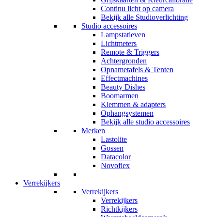
Continu licht op camera
Bekijk alle Studioverlichting
Studio accessoires
Lampstatieven
Lichtmeters
Remote & Triggers
Achtergronden
Opnametafels & Tenten
Effectmachines
Beauty Dishes
Boomarmen
Klemmen & adapters
Ophangsystemen
Bekijk alle studio accessoires
Merken
Lastolite
Gossen
Datacolor
Novoflex
Verrekijkers
Verrekijkers
Verrekijkers
Richtkijkers