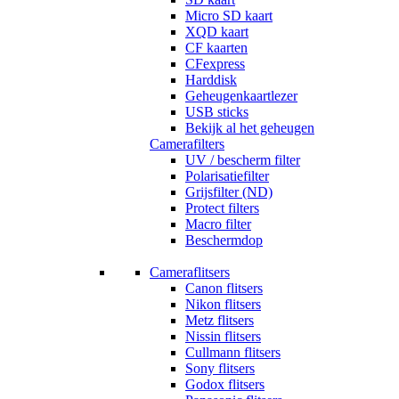
Micro SD kaart
XQD kaart
CF kaarten
CFexpress
Harddisk
Geheugenkaartlezer
USB sticks
Bekijk al het geheugen
Camerafilters
UV / bescherm filter
Polarisatiefilter
Grijsfilter (ND)
Protect filters
Macro filter
Beschermdop
Cameraflitsers
Canon flitsers
Nikon flitsers
Metz flitsers
Nissin flitsers
Cullmann flitsers
Sony flitsers
Godox flitsers