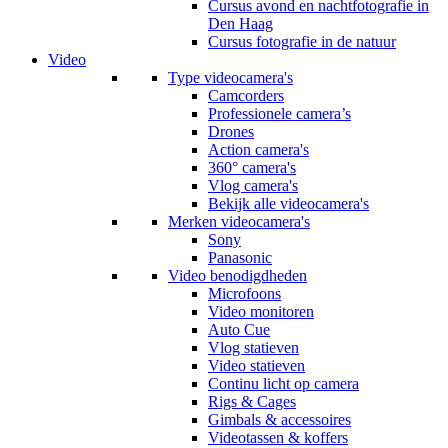
Cursus avond en nachtfotografie in
Den Haag
Cursus fotografie in de natuur
Video
Type videocamera's
Camcorders
Professionele camera’s
Drones
Action camera's
360° camera's
Vlog camera's
Bekijk alle videocamera's
Merken videocamera's
Sony
Panasonic
Video benodigdheden
Microfoons
Video monitoren
Auto Cue
Vlog statieven
Video statieven
Continu licht op camera
Rigs & Cages
Gimbals & accessoires
Videotassen & koffers