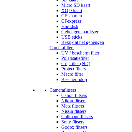
Micro SD kaart
XQD kaart
CF kaarten
CFexpress
Harddisk
Geheugenkaartlezer
USB sticks
Bekijk al het geheugen
Camerafilters
UV / bescherm filter
Polarisatiefilter
Grijsfilter (ND)
Protect filters
Macro filter
Beschermdop
Cameraflitsers
Canon flitsers
Nikon flitsers
Metz flitsers
Nissin flitsers
Cullmann flitsers
Sony flitsers
Godox flitsers