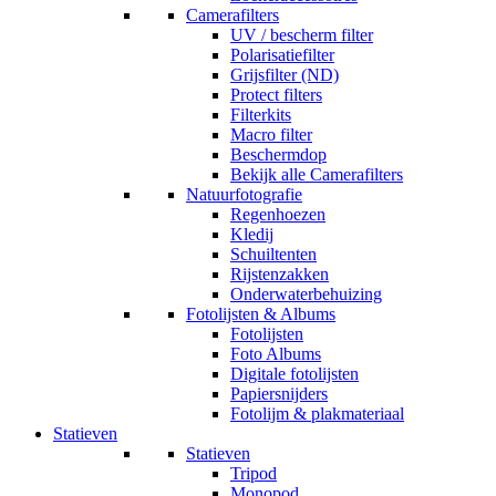
Camerafilters
UV / bescherm filter
Polarisatiefilter
Grijsfilter (ND)
Protect filters
Filterkits
Macro filter
Beschermdop
Bekijk alle Camerafilters
Natuurfotografie
Regenhoezen
Kledij
Schuiltenten
Rijstenzakken
Onderwaterbehuizing
Fotolijsten & Albums
Fotolijsten
Foto Albums
Digitale fotolijsten
Papiersnijders
Fotolijm & plakmateriaal
Statieven
Statieven
Tripod
Monopod