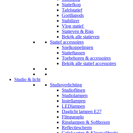
Statiefkop
Tafelstatief
Gorillapods
Stabilizer
Vlog statief
Statieven & Rigs
Bekijk alle statieven
Statief accessoires
Snelkoppelingen
Statieftassen
Toebehoren & accessoires
Bekijk alle statief accessoires
Studio & licht
Studioverlichting
Studioflitsen
Studiolampen
Instellampen
LEDlampen
Daglicht lampen E27
Flitsparaplu
Ringlampen & Softboxen
Reflectiescherm
Grijskaarten & Kleurcalibratie