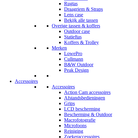
Rugtas
Draagriem & Straps
Lens case
Bekijk alle tassen
Overige tassen & koffers
Outdoor case
Statieftas
Koffers & Trolley
Merken
LowePro
Cullmann
B&W Outdoor
Peak Design
Accessoires
Accessoires
Action Cam accessoires
Afstandsbedieningen
Grips
LCD bescherming
Bescherming & Outdoor
Macrofotografie
Microfoons
Reiniging
Zoekeraccessoires