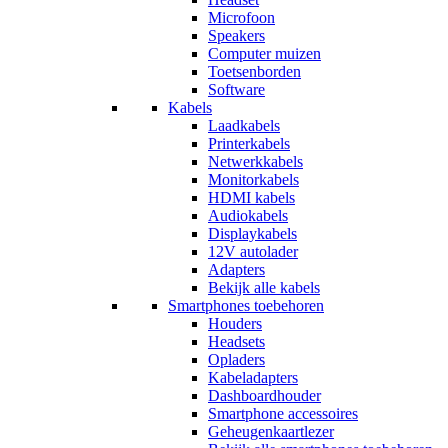
Microfoon
Speakers
Computer muizen
Toetsenborden
Software
Kabels
Laadkabels
Printerkabels
Netwerkkabels
Monitorkabels
HDMI kabels
Audiokabels
Displaykabels
12V autolader
Adapters
Bekijk alle kabels
Smartphones toebehoren
Houders
Headsets
Opladers
Kabeladapters
Dashboardhouder
Smartphone accessoires
Geheugenkaartlezer