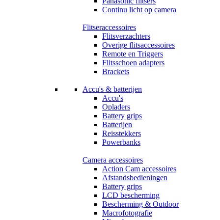
Panasonic flitsers
Continu licht op camera
Flitseraccessoires
Flitsverzachters
Overige flitsaccessoires
Remote en Triggers
Flitsschoen adapters
Brackets
Accu's & batterijen
Accu's
Opladers
Battery grips
Batterijen
Reisstekkers
Powerbanks
Camera accessoires
Action Cam accessoires
Afstandsbedieningen
Battery grips
LCD bescherming
Bescherming & Outdoor
Macrofotografie