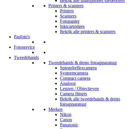
Bekijk alle smartphones toebehoren
Printers & scanners
Printers
Scanners
Fotopapier
Inktcartridges
Bekijk alle printers & scanners
Pasfoto's
Fotoservice
Tweedehands
Tweedehands & demo fotoapparatuur
Spiegelreflexcamera
Systeemcamera
Compact camera
Analoog
Lenzen / Objectieven
Camera flitsers
Bekijk alle tweedehands & demo
fotoapparatuur
Merken
Nikon
Canon
Panasonic