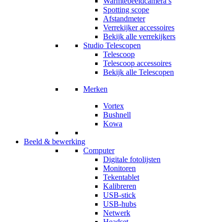
Warmtebeeldcamera’s
Spotting scope
Afstandmeter
Verrekijker accessoires
Bekijk alle verrekijkers
Studio Telescopen
Telescoop
Telescoop accessoires
Bekijk alle Telescopen
Merken
Vortex
Bushnell
Kowa
Beeld & bewerking
Computer
Digitale fotolijsten
Monitoren
Tekentablet
Kalibreren
USB-stick
USB-hubs
Netwerk
Headset