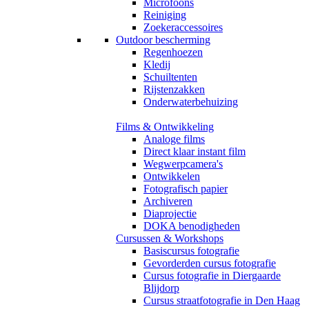
Microfoons
Reiniging
Zoekeraccessoires
Outdoor bescherming
Regenhoezen
Kledij
Schuiltenten
Rijstenzakken
Onderwaterbehuizing
Films & Ontwikkeling
Analoge films
Direct klaar instant film
Wegwerpcamera's
Ontwikkelen
Fotografisch papier
Archiveren
Diaprojectie
DOKA benodigheden
Cursussen & Workshops
Basiscursus fotografie
Gevorderden cursus fotografie
Cursus fotografie in Diergaarde
Blijdorp
Cursus straatfotografie in Den Haag