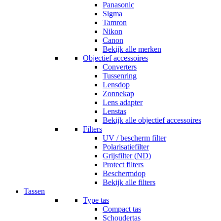
Panasonic
Sigma
Tamron
Nikon
Canon
Bekijk alle merken
Objectief accessoires
Converters
Tussenring
Lensdop
Zonnekap
Lens adapter
Lenstas
Bekijk alle objectief accessoires
Filters
UV / bescherm filter
Polarisatiefilter
Grijsfilter (ND)
Protect filters
Beschermdop
Bekijk alle filters
Tassen
Type tas
Compact tas
Schoudertas