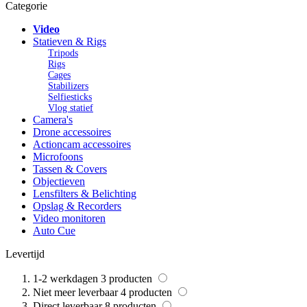
Categorie
Video
Statieven & Rigs
Tripods
Rigs
Cages
Stabilizers
Selfiesticks
Vlog statief
Camera's
Drone accessoires
Actioncam accessoires
Microfoons
Tassen & Covers
Objectieven
Lensfilters & Belichting
Opslag & Recorders
Video monitoren
Auto Cue
Levertijd
1-2 werkdagen
3
producten
Niet meer leverbaar
4
producten
Direct leverbaar
8
producten