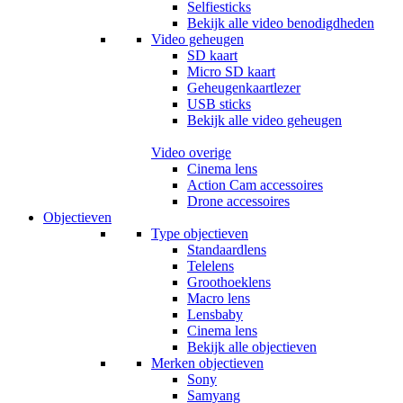
Selfiesticks
Bekijk alle video benodigdheden
Video geheugen
SD kaart
Micro SD kaart
Geheugenkaartlezer
USB sticks
Bekijk alle video geheugen
Video overige
Cinema lens
Action Cam accessoires
Drone accessoires
Objectieven
Type objectieven
Standaardlens
Telelens
Groothoeklens
Macro lens
Lensbaby
Cinema lens
Bekijk alle objectieven
Merken objectieven
Sony
Samyang