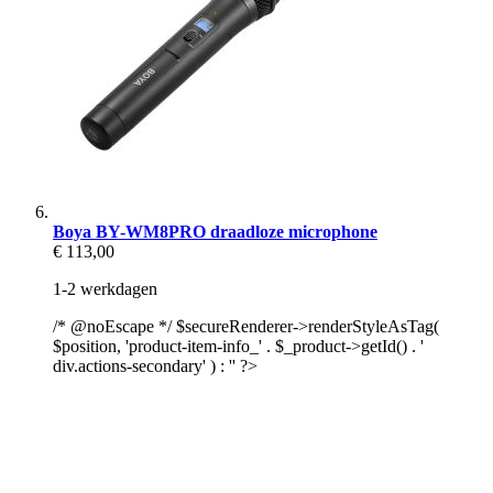
Boya BY-WM8PRO draadloze microphone
€ 113,00
1-2 werkdagen
/* @noEscape */ $secureRenderer->renderStyleAsTag(
$position, 'product-item-info_' . $_product->getId() . '
div.actions-secondary' ) : '' ?>