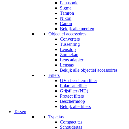
Panasonic
Sigma
Tamron
Nikon
Canon
Bekijk alle merken
Objectief accessoires
Converters
Tussenring
Lensdop
Zonnekap
Lens adapter
Lenstas
Bekijk alle objectief accessoires
Filters
UV / bescherm filter
Polarisatiefilter
Grijsfilter (ND)
Protect filters
Beschermdop
Bekijk alle filters
Tassen
Type tas
Compact tas
Schoudertas