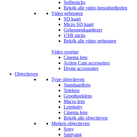
Selfiesticks
Bekijk alle video benodigdheden
Video geheugen
SD kaart
Micro SD kaart
Geheugenkaartlezer
USB sticks
Bekijk alle video geheugen
Video overige
Cinema lens
Action Cam accessoires
Drone accessoires
Objectieven
Type objectieven
Standaardlens
Telelens
Groothoeklens
Macro lens
Lensbaby
Cinema lens
Bekijk alle objectieven
Merken objectieven
Sony
Samyang