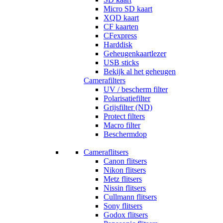
Micro SD kaart
XQD kaart
CF kaarten
CFexpress
Harddisk
Geheugenkaartlezer
USB sticks
Bekijk al het geheugen
Camerafilters
UV / bescherm filter
Polarisatiefilter
Grijsfilter (ND)
Protect filters
Macro filter
Beschermdop
Cameraflitsers
Canon flitsers
Nikon flitsers
Metz flitsers
Nissin flitsers
Cullmann flitsers
Sony flitsers
Godox flitsers