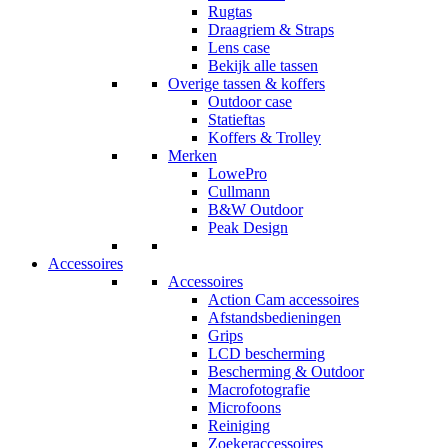
Rugtas
Draagriem & Straps
Lens case
Bekijk alle tassen
Overige tassen & koffers
Outdoor case
Statieftas
Koffers & Trolley
Merken
LowePro
Cullmann
B&W Outdoor
Peak Design
Accessoires
Accessoires
Action Cam accessoires
Afstandsbedieningen
Grips
LCD bescherming
Bescherming & Outdoor
Macrofotografie
Microfoons
Reiniging
Zoekeraccessoires