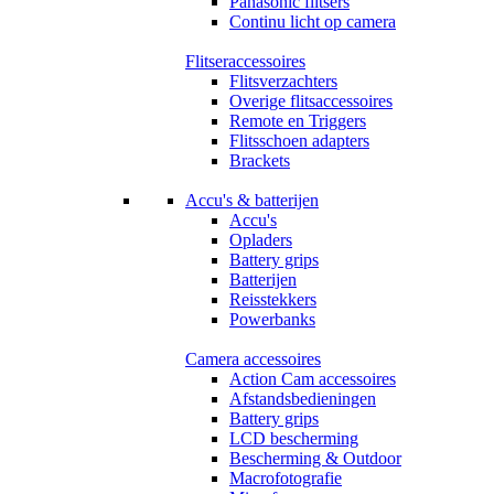
Panasonic flitsers
Continu licht op camera
Flitseraccessoires
Flitsverzachters
Overige flitsaccessoires
Remote en Triggers
Flitsschoen adapters
Brackets
Accu's & batterijen
Accu's
Opladers
Battery grips
Batterijen
Reisstekkers
Powerbanks
Camera accessoires
Action Cam accessoires
Afstandsbedieningen
Battery grips
LCD bescherming
Bescherming & Outdoor
Macrofotografie