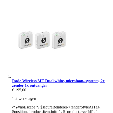
Rode Wireless ME Dual white, microfoon- systeem, 2x
zender 1x ontvanger
€ 195,00
1-2 werkdagen
/* @noEscape */ $secureRenderer->renderStyleAsTag(
$position, 'product-item-info_' . $_product->getId() . '