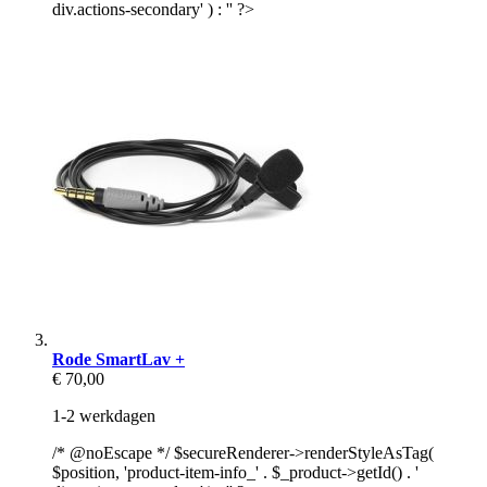
div.actions-secondary' ) : '' ?>
Rode SmartLav +
€ 70,00
1-2 werkdagen
/* @noEscape */ $secureRenderer->renderStyleAsTag(
$position, 'product-item-info_' . $_product->getId() . '