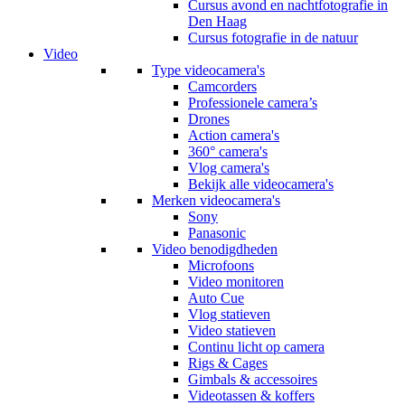
Cursus avond en nachtfotografie in
Den Haag
Cursus fotografie in de natuur
Video
Type videocamera's
Camcorders
Professionele camera’s
Drones
Action camera's
360° camera's
Vlog camera's
Bekijk alle videocamera's
Merken videocamera's
Sony
Panasonic
Video benodigdheden
Microfoons
Video monitoren
Auto Cue
Vlog statieven
Video statieven
Continu licht op camera
Rigs & Cages
Gimbals & accessoires
Videotassen & koffers