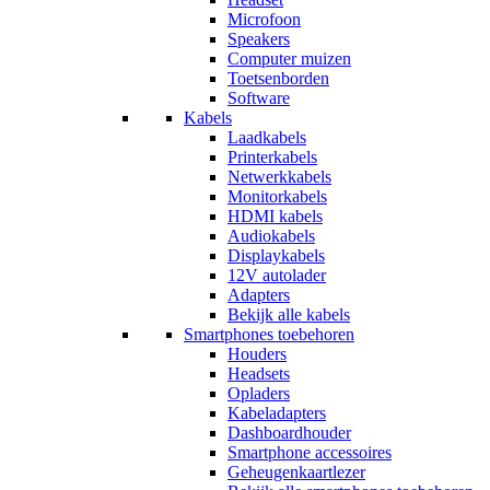
Microfoon
Speakers
Computer muizen
Toetsenborden
Software
Kabels
Laadkabels
Printerkabels
Netwerkkabels
Monitorkabels
HDMI kabels
Audiokabels
Displaykabels
12V autolader
Adapters
Bekijk alle kabels
Smartphones toebehoren
Houders
Headsets
Opladers
Kabeladapters
Dashboardhouder
Smartphone accessoires
Geheugenkaartlezer