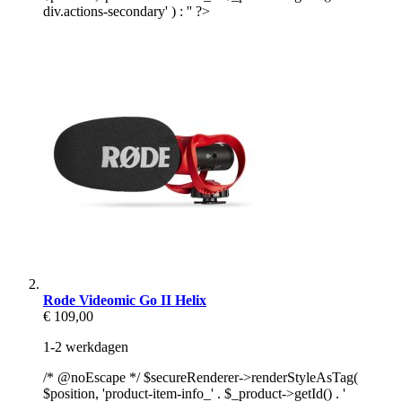
div.actions-secondary' ) : '' ?>
Rode Videomic Go II Helix
€ 109,00
1-2 werkdagen
/* @noEscape */ $secureRenderer->renderStyleAsTag(
$position, 'product-item-info_' . $_product->getId() . '