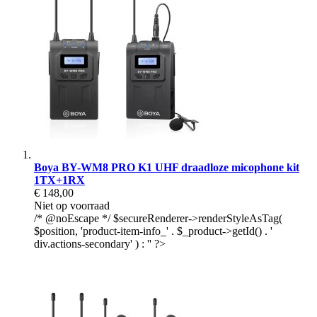
Boya BY-WM8 PRO K1 UHF draadloze micophone kit
1TX+1RX
€ 148,00
Niet op voorraad
/* @noEscape */ $secureRenderer->renderStyleAsTag(
$position, 'product-item-info_' . $_product->getId() . '
div.actions-secondary' ) : '' ?>