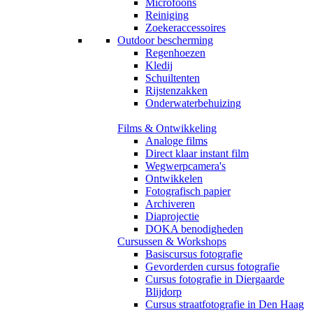
Microfoons
Reiniging
Zoekeraccessoires
Outdoor bescherming
Regenhoezen
Kledij
Schuiltenten
Rijstenzakken
Onderwaterbehuizing
Films & Ontwikkeling
Analoge films
Direct klaar instant film
Wegwerpcamera's
Ontwikkelen
Fotografisch papier
Archiveren
Diaprojectie
DOKA benodigheden
Cursussen & Workshops
Basiscursus fotografie
Gevorderden cursus fotografie
Cursus fotografie in Diergaarde
Blijdorp
Cursus straatfotografie in Den Haag