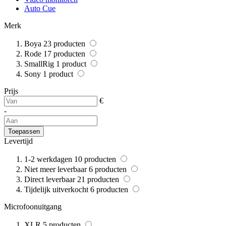
Auto Cue
Merk
Boya
23
producten
Rode
17
producten
SmallRig
1
product
Sony
1
product
Prijs
€
-
Toepassen
Levertijd
1-2 werkdagen
10
producten
Niet meer leverbaar
6
producten
Direct leverbaar
21
producten
Tijdelijk uitverkocht
6
producten
Microfoonuitgang
XLR
5
producten