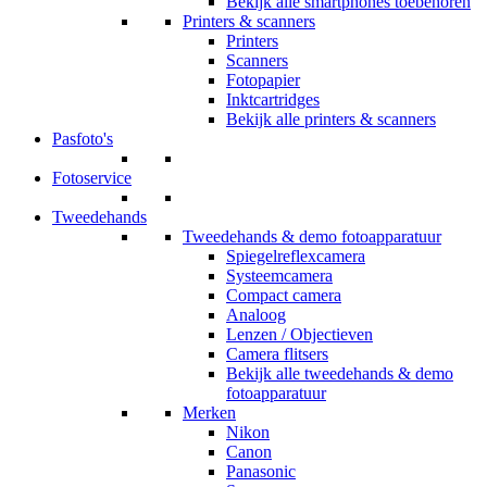
Bekijk alle smartphones toebehoren
Printers & scanners
Printers
Scanners
Fotopapier
Inktcartridges
Bekijk alle printers & scanners
Pasfoto's
Fotoservice
Tweedehands
Tweedehands & demo fotoapparatuur
Spiegelreflexcamera
Systeemcamera
Compact camera
Analoog
Lenzen / Objectieven
Camera flitsers
Bekijk alle tweedehands & demo
fotoapparatuur
Merken
Nikon
Canon
Panasonic