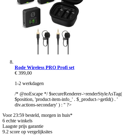
Rode Wireless PRO Profi set
€ 399,00
1-2 werkdagen
/* @noEscape */ $secureRenderer->renderStyleAsTag(
$position, 'product-item-info_' . $_product->getId() . '
div.actions-secondary' ) : '' ?>
Voor 23:59 besteld, morgen in huis*
6 echte winkels
Laagste prijs garantie
9.2 score op vergelijksites