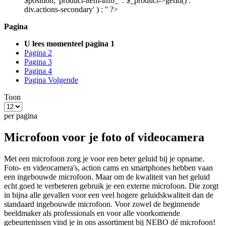
$position, 'product-item-info_' . $_product->getId() . '
div.actions-secondary' ) : '' ?>
Pagina
U lees momenteel pagina
1
Pagina
2
Pagina
3
Pagina
4
Pagina
Volgende
Toon
per pagina
Microfoon voor je foto of videocamera
Met een microfoon zorg je voor een beter geluid bij je opname.
Foto- en videocamera's, action cams en smartphones hebben vaan
een ingebouwde microfoon. Maar om de kwaliteit van het geluid
echt goed te verbeteren gebruik je een externe microfoon. Die zorgt
in bijna alle gevallen voor een veel hogere geluidskwaliteit dan de
standaard ingebouwde microfoon. Voor zowel de beginnende
beeldmaker als professionals en voor alle voorkomende
gebeurtenissen vind je in ons assortiment bij NEBO dé microfoon!