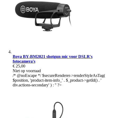
Boya BY-BM2021 shotgun mic voor DSLR's
fotocamera's
€ 25,00
Niet op voorraad
/* @noEscape */ $secureRenderer->renderStyleAsTag(
$position, 'product-item-info_' . $_product->getId() . '
div.actions-secondary' ) : '' ?>