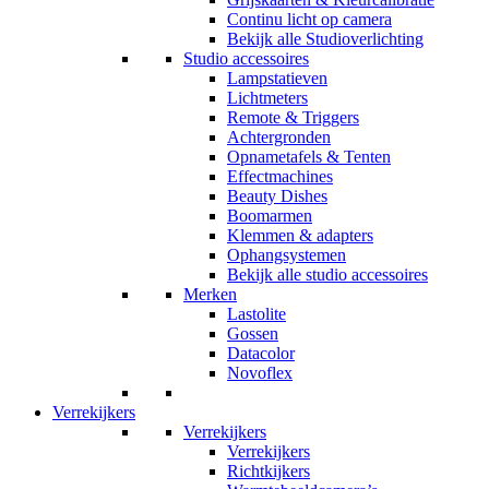
Continu licht op camera
Bekijk alle Studioverlichting
Studio accessoires
Lampstatieven
Lichtmeters
Remote & Triggers
Achtergronden
Opnametafels & Tenten
Effectmachines
Beauty Dishes
Boomarmen
Klemmen & adapters
Ophangsystemen
Bekijk alle studio accessoires
Merken
Lastolite
Gossen
Datacolor
Novoflex
Verrekijkers
Verrekijkers
Verrekijkers
Richtkijkers