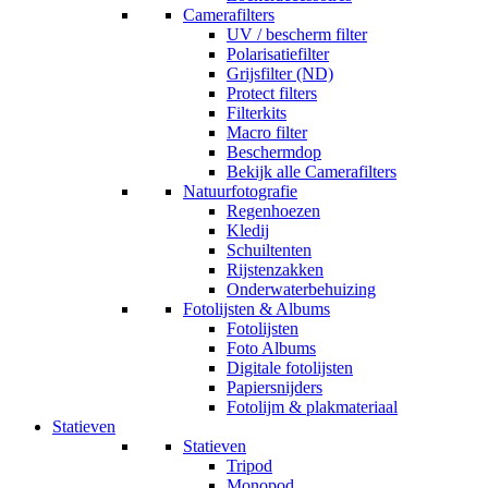
Camerafilters
UV / bescherm filter
Polarisatiefilter
Grijsfilter (ND)
Protect filters
Filterkits
Macro filter
Beschermdop
Bekijk alle Camerafilters
Natuurfotografie
Regenhoezen
Kledij
Schuiltenten
Rijstenzakken
Onderwaterbehuizing
Fotolijsten & Albums
Fotolijsten
Foto Albums
Digitale fotolijsten
Papiersnijders
Fotolijm & plakmateriaal
Statieven
Statieven
Tripod
Monopod