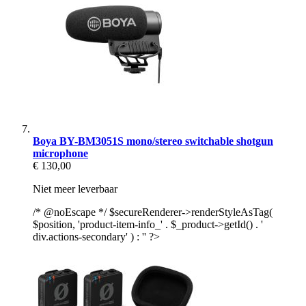
Boya BY-BM3051S mono/stereo switchable shotgun
microphone
€ 130,00
Niet meer leverbaar
/* @noEscape */ $secureRenderer->renderStyleAsTag(
$position, 'product-item-info_' . $_product->getId() . '
div.actions-secondary' ) : '' ?>