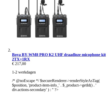
Boya BY-WM8 PRO K2 UHF draadloze micophone kit
2TX+1RX
€ 217,00
1-2 werkdagen
/* @noEscape */ $secureRenderer->renderStyleAsTag(
$position, 'product-item-info_' . $_product->getId() . '
div.actions-secondary' ) : '' ?>