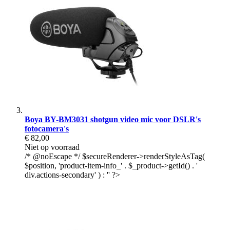
Boya BY-BM3031 shotgun video mic voor DSLR's
fotocamera's
€ 82,00
Niet op voorraad
/* @noEscape */ $secureRenderer->renderStyleAsTag(
$position, 'product-item-info_' . $_product->getId() . '
div.actions-secondary' ) : '' ?>