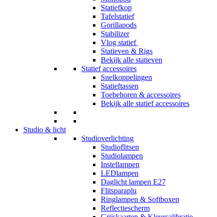
Statiefkop
Tafelstatief
Gorillapods
Stabilizer
Vlog statief
Statieven & Rigs
Bekijk alle statieven
Statief accessoires
Snelkoppelingen
Statieftassen
Toebehoren & accessoires
Bekijk alle statief accessoires
Studio & licht
Studioverlichting
Studioflitsen
Studiolampen
Instellampen
LEDlampen
Daglicht lampen E27
Flitsparaplu
Ringlampen & Softboxen
Reflectiescherm
Grijskaarten & Kleurcalibratie