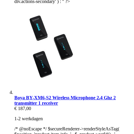
div.actions-secondary' ) : '' ?>
Boya BY-XM6-S2 Wireless Microphone 2.4 Ghz 2
transmitter 1 receiver
€ 187,00
1-2 werkdagen
/* @noEscape */ $secureRenderer->renderStyleAsTag(