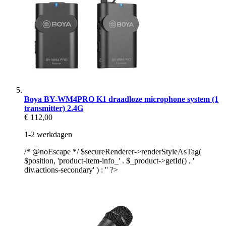
Boya BY-WM4PRO K1 draadloze microphone system (1
transmitter) 2.4G
€ 112,00
1-2 werkdagen
/* @noEscape */ $secureRenderer->renderStyleAsTag(
$position, 'product-item-info_' . $_product->getId() . '
div.actions-secondary' ) : '' ?>