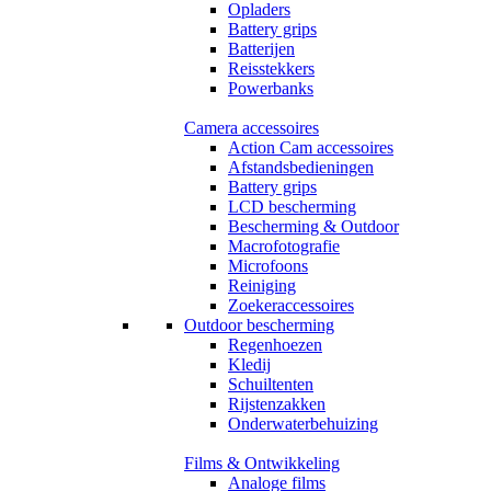
Opladers
Battery grips
Batterijen
Reisstekkers
Powerbanks
Camera accessoires
Action Cam accessoires
Afstandsbedieningen
Battery grips
LCD bescherming
Bescherming & Outdoor
Macrofotografie
Microfoons
Reiniging
Zoekeraccessoires
Outdoor bescherming
Regenhoezen
Kledij
Schuiltenten
Rijstenzakken
Onderwaterbehuizing
Films & Ontwikkeling
Analoge films