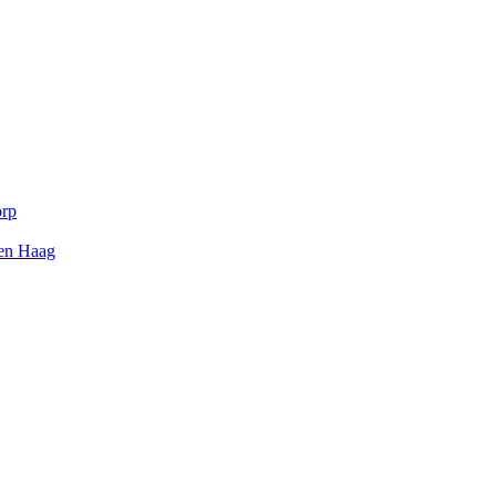
orp
Den Haag