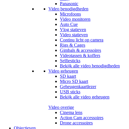
Panasonic
Video benodigdheden
Microfoons
Video monitoren
Auto Cue
Vlog statieven
Video statieven
Continu licht op camera
Rigs & Cages
Gimbals & accessoires
Videotassen & koffers
Selfiesticks
Bekijk alle video benodigdheden
Video geheugen
SD kaart
Micro SD kaart
Geheugenkaartlezer
USB sticks
Bekijk alle video geheugen
Video overige
Cinema lens
Action Cam accessoires
Drone accessoires
Objectieven