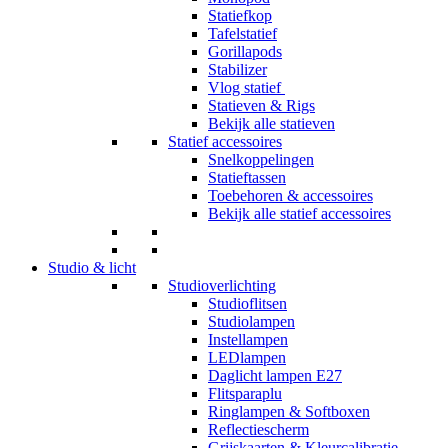
Statiefkop
Tafelstatief
Gorillapods
Stabilizer
Vlog statief
Statieven & Rigs
Bekijk alle statieven
Statief accessoires
Snelkoppelingen
Statieftassen
Toebehoren & accessoires
Bekijk alle statief accessoires
Studio & licht
Studioverlichting
Studioflitsen
Studiolampen
Instellampen
LEDlampen
Daglicht lampen E27
Flitsparaplu
Ringlampen & Softboxen
Reflectiescherm
Grijskaarten & Kleurcalibratie