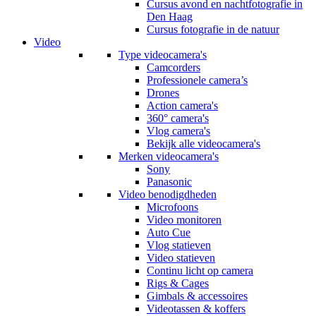
Cursus avond en nachtfotografie in
Den Haag
Cursus fotografie in de natuur
Video
Type videocamera's
Camcorders
Professionele camera’s
Drones
Action camera's
360° camera's
Vlog camera's
Bekijk alle videocamera's
Merken videocamera's
Sony
Panasonic
Video benodigdheden
Microfoons
Video monitoren
Auto Cue
Vlog statieven
Video statieven
Continu licht op camera
Rigs & Cages
Gimbals & accessoires
Videotassen & koffers