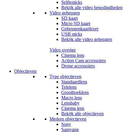
Selfiesticks
Bekijk alle video benodigdheden
Video geheugen
SD kaart
Micro SD kaart
Geheugenkaartlezer
USB sticks
Bekijk alle video geheugen
Video overige
Cinema lens
Action Cam accessoires
Drone accessoires
Objectieven
Type objectieven
Standaardlens
Telelens
Groothoeklens
Macro lens
Lensbaby
Cinema lens
Bekijk alle objectieven
Merken objectieven
Sony
Samyang