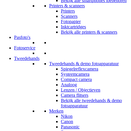
Bekijk alle smartphones toebehoren
Printers & scanners
Printers
Scanners
Fotopapier
Inktcartridges
Bekijk alle printers & scanners
Pasfoto's
Fotoservice
Tweedehands
Tweedehands & demo fotoapparatuur
Spiegelreflexcamera
Systeemcamera
Compact camera
Analoog
Lenzen / Objectieven
Camera flitsers
Bekijk alle tweedehands & demo
fotoapparatuur
Merken
Nikon
Canon
Panasonic