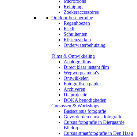
Microfoons
Reiniging
Zoekeraccessoires
Outdoor bescherming
Regenhoezen
Kledij
Schuiltenten
Rijstenzakken
Onderwaterbehuizing
Films & Ontwikkeling
Analoge films
Direct klaar instant film
Wegwerpcamera's
Ontwikkelen
Fotografisch papier
Archiveren
Diaprojectie
DOKA benodigheden
Cursussen & Workshops
Basiscursus fotografie
Gevorderden cursus fotografie
Cursus fotografie in Diergaarde
Blijdorp
Cursus straatfotografie in Den Haag