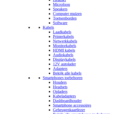
Microfoon
Speakers
Computer muizen
Toetsenborden
Software
Kabels
Laadkabels
Printerkabels
Netwerkkabels
Monitorkabels
HDMI kabels
Audiokabels
Displaykabels
12V autolader
Adapters
Bekijk alle kabels
Smartphones toebehoren
Houders
Headsets
Opladers
Kabeladapters
Dashboardhouder
Smartphone accessoires
Geheugenkaartlezer