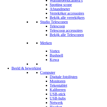
Warmtebeeldcamera’s
Spotting scope
Afstandmeter
Verrekijker accessoires
Bekijk alle verrekijkers
Studio Telescopen
Telescoop
Telescoop accessoires
Bekijk alle Telescopen
Merken
Vortex
Bushnell
Kowa
Beeld & bewerking
Computer
Digitale fotolijsten
Monitoren
Tekentablet
Kalibreren
USB-stick
USB-hubs
Netwerk
Headset