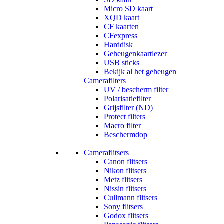
Micro SD kaart
XQD kaart
CF kaarten
CFexpress
Harddisk
Geheugenkaartlezer
USB sticks
Bekijk al het geheugen
Camerafilters
UV / bescherm filter
Polarisatiefilter
Grijsfilter (ND)
Protect filters
Macro filter
Beschermdop
Cameraflitsers
Canon flitsers
Nikon flitsers
Metz flitsers
Nissin flitsers
Cullmann flitsers
Sony flitsers
Godox flitsers