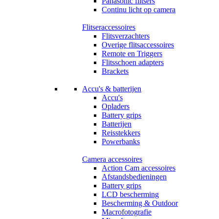
Panasonic flitsers
Continu licht op camera
Flitseraccessoires
Flitsverzachters
Overige flitsaccessoires
Remote en Triggers
Flitsschoen adapters
Brackets
Accu's & batterijen
Accu's
Opladers
Battery grips
Batterijen
Reisstekkers
Powerbanks
Camera accessoires
Action Cam accessoires
Afstandsbedieningen
Battery grips
LCD bescherming
Bescherming & Outdoor
Macrofotografie