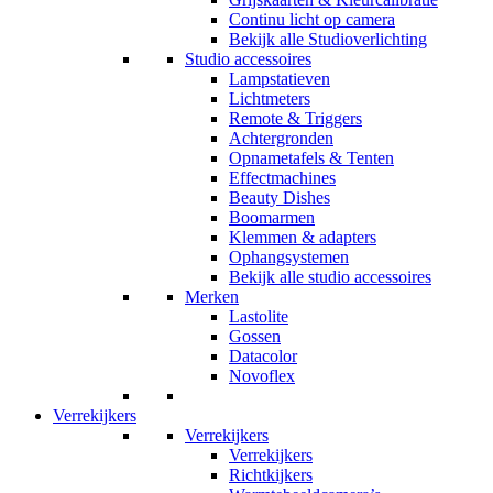
Continu licht op camera
Bekijk alle Studioverlichting
Studio accessoires
Lampstatieven
Lichtmeters
Remote & Triggers
Achtergronden
Opnametafels & Tenten
Effectmachines
Beauty Dishes
Boomarmen
Klemmen & adapters
Ophangsystemen
Bekijk alle studio accessoires
Merken
Lastolite
Gossen
Datacolor
Novoflex
Verrekijkers
Verrekijkers
Verrekijkers
Richtkijkers