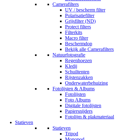
Camerafilters
UV / bescherm filter
Polarisatiefilter
Grijsfilter (ND)
Protect filters
Filterkits
Macro filter
Beschermdop
Bekijk alle Camerafilters
Natuurfotografie
Regenhoezen
Kledij
Schuiltenten
Rijstenzakken
Onderwaterbehuizing
Fotolijsten & Albums
Fotolijsten
Foto Albums
Digitale fotolijsten
Papiersnijders
Fotolijm & plakmateriaal
Statieven
Statieven
Tripod
Monopod