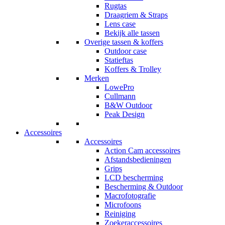
Rugtas
Draagriem & Straps
Lens case
Bekijk alle tassen
Overige tassen & koffers
Outdoor case
Statieftas
Koffers & Trolley
Merken
LowePro
Cullmann
B&W Outdoor
Peak Design
Accessoires
Accessoires
Action Cam accessoires
Afstandsbedieningen
Grips
LCD bescherming
Bescherming & Outdoor
Macrofotografie
Microfoons
Reiniging
Zoekeraccessoires