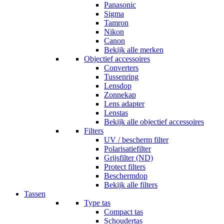
Panasonic
Sigma
Tamron
Nikon
Canon
Bekijk alle merken
Objectief accessoires
Converters
Tussenring
Lensdop
Zonnekap
Lens adapter
Lenstas
Bekijk alle objectief accessoires
Filters
UV / bescherm filter
Polarisatiefilter
Grijsfilter (ND)
Protect filters
Beschermdop
Bekijk alle filters
Tassen
Type tas
Compact tas
Schoudertas