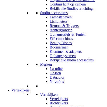
Continu licht op camera
Bekijk alle Studioverlichting
Studio accessoires
Lampstatieven
Lichtmeters
Remote & Triggers
Achtergronden
Opnametafels & Tenten
Effectmachines
Beauty Dishes
Boomarmen
Klemmen & adapters
Ophangsystemen
Bekijk alle studio accessoires
Merken
Lastolite
Gossen
Datacolor
Novoflex
Verrekijkers
Verrekijkers
Verrekijkers
Richtkijkers