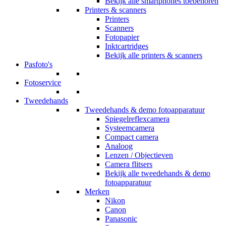
Bekijk alle smartphones toebehoren
Printers & scanners
Printers
Scanners
Fotopapier
Inktcartridges
Bekijk alle printers & scanners
Pasfoto's
Fotoservice
Tweedehands
Tweedehands & demo fotoapparatuur
Spiegelreflexcamera
Systeemcamera
Compact camera
Analoog
Lenzen / Objectieven
Camera flitsers
Bekijk alle tweedehands & demo
fotoapparatuur
Merken
Nikon
Canon
Panasonic