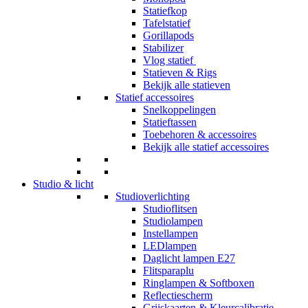
Statiefkop
Tafelstatief
Gorillapods
Stabilizer
Vlog statief
Statieven & Rigs
Bekijk alle statieven
Statief accessoires
Snelkoppelingen
Statieftassen
Toebehoren & accessoires
Bekijk alle statief accessoires
Studio & licht
Studioverlichting
Studioflitsen
Studiolampen
Instellampen
LEDlampen
Daglicht lampen E27
Flitsparaplu
Ringlampen & Softboxen
Reflectiescherm
Grijskaarten & Kleurcalibratie