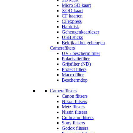
Micro SD kaart
XQD kaart
CF kaarten
CFexpress
Harddisk
Geheugenkaartlezer
USB sticks
Bekijk al het geheugen
Camerafilters
UV / bescherm filter
Polarisatiefilter
Grijsfilter (ND)
Protect filters
Macro filter
Beschermdop
Cameraflitsers
Canon flitsers
Nikon flitsers
Metz flitsers
Nissin flitsers
Cullmann flitsers
Sony flitsers
Godox flitsers