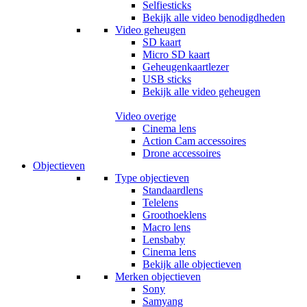
Selfiesticks
Bekijk alle video benodigdheden
Video geheugen
SD kaart
Micro SD kaart
Geheugenkaartlezer
USB sticks
Bekijk alle video geheugen
Video overige
Cinema lens
Action Cam accessoires
Drone accessoires
Objectieven
Type objectieven
Standaardlens
Telelens
Groothoeklens
Macro lens
Lensbaby
Cinema lens
Bekijk alle objectieven
Merken objectieven
Sony
Samyang