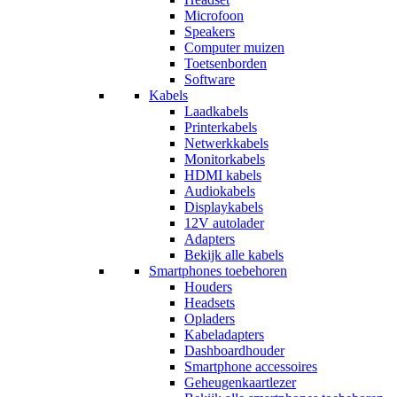
Microfoon
Speakers
Computer muizen
Toetsenborden
Software
Kabels
Laadkabels
Printerkabels
Netwerkkabels
Monitorkabels
HDMI kabels
Audiokabels
Displaykabels
12V autolader
Adapters
Bekijk alle kabels
Smartphones toebehoren
Houders
Headsets
Opladers
Kabeladapters
Dashboardhouder
Smartphone accessoires
Geheugenkaartlezer