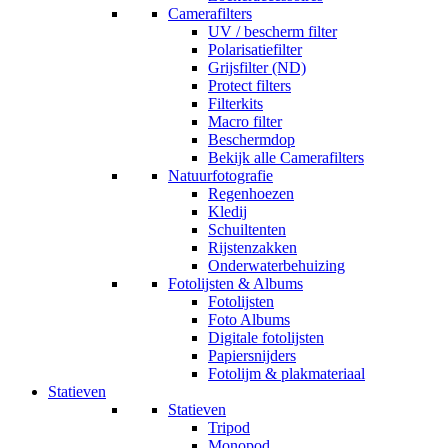
Camerafilters
UV / bescherm filter
Polarisatiefilter
Grijsfilter (ND)
Protect filters
Filterkits
Macro filter
Beschermdop
Bekijk alle Camerafilters
Natuurfotografie
Regenhoezen
Kledij
Schuiltenten
Rijstenzakken
Onderwaterbehuizing
Fotolijsten & Albums
Fotolijsten
Foto Albums
Digitale fotolijsten
Papiersnijders
Fotolijm & plakmateriaal
Statieven
Statieven
Tripod
Monopod