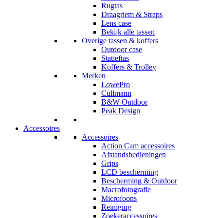
Rugtas
Draagriem & Straps
Lens case
Bekijk alle tassen
Overige tassen & koffers
Outdoor case
Statieftas
Koffers & Trolley
Merken
LowePro
Cullmann
B&W Outdoor
Peak Design
Accessoires
Accessoires
Action Cam accessoires
Afstandsbedieningen
Grips
LCD bescherming
Bescherming & Outdoor
Macrofotografie
Microfoons
Reiniging
Zoekeraccessoires