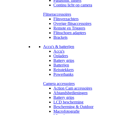
Panasonic flitsers
Continu licht op camera
Flitseraccessoires
Flitsverzachters
Overige flitsaccessoires
Remote en Triggers
Flitsschoen adapters
Brackets
Accu's & batterijen
Accu's
Opladers
Battery grips
Batterijen
Reisstekkers
Powerbanks
Camera accessoires
Action Cam accessoires
Afstandsbedieningen
Battery grips
LCD bescherming
Bescherming & Outdoor
Macrofotografie