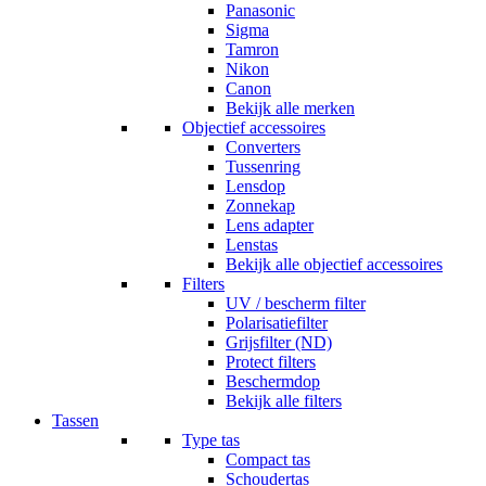
Panasonic
Sigma
Tamron
Nikon
Canon
Bekijk alle merken
Objectief accessoires
Converters
Tussenring
Lensdop
Zonnekap
Lens adapter
Lenstas
Bekijk alle objectief accessoires
Filters
UV / bescherm filter
Polarisatiefilter
Grijsfilter (ND)
Protect filters
Beschermdop
Bekijk alle filters
Tassen
Type tas
Compact tas
Schoudertas