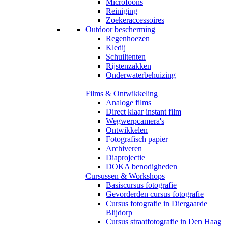
Microfoons
Reiniging
Zoekeraccessoires
Outdoor bescherming
Regenhoezen
Kledij
Schuiltenten
Rijstenzakken
Onderwaterbehuizing
Films & Ontwikkeling
Analoge films
Direct klaar instant film
Wegwerpcamera's
Ontwikkelen
Fotografisch papier
Archiveren
Diaprojectie
DOKA benodigheden
Cursussen & Workshops
Basiscursus fotografie
Gevorderden cursus fotografie
Cursus fotografie in Diergaarde
Blijdorp
Cursus straatfotografie in Den Haag