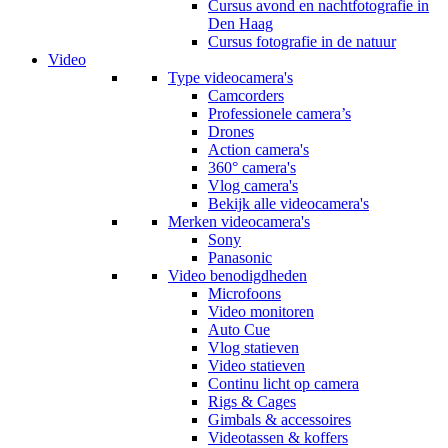
Cursus avond en nachtfotografie in
Den Haag
Cursus fotografie in de natuur
Video
Type videocamera's
Camcorders
Professionele camera’s
Drones
Action camera's
360° camera's
Vlog camera's
Bekijk alle videocamera's
Merken videocamera's
Sony
Panasonic
Video benodigdheden
Microfoons
Video monitoren
Auto Cue
Vlog statieven
Video statieven
Continu licht op camera
Rigs & Cages
Gimbals & accessoires
Videotassen & koffers