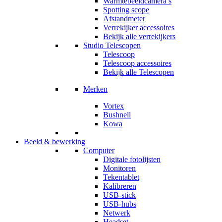
Warmtebeeldcamera’s
Spotting scope
Afstandmeter
Verrekijker accessoires
Bekijk alle verrekijkers
Studio Telescopen
Telescoop
Telescoop accessoires
Bekijk alle Telescopen
Merken
Vortex
Bushnell
Kowa
Beeld & bewerking
Computer
Digitale fotolijsten
Monitoren
Tekentablet
Kalibreren
USB-stick
USB-hubs
Netwerk
Headset