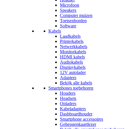
Microfoon
Speakers
Computer muizen
Toetsenborden
Software
Kabels
Laadkabels
Printerkabels
Netwerkkabels
Monitorkabels
HDMI kabels
Audiokabels
Displaykabels
12V autolader
Adapters
Bekijk alle kabels
Smartphones toebehoren
Houders
Headsets
Opladers
Kabeladapters
Dashboardhouder
Smartphone accessoires
Geheugenkaartlezer