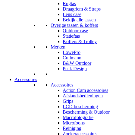
Rugtas
Draagriem & Straps
Lens case
Bekijk alle tassen
Overige tassen & koffers
Outdoor case
Statieftas
Koffers & Trolley
Merken
LowePro
Cullmann
B&W Outdoor
Peak Design
Accessoires
Accessoires
Action Cam accessoires
Afstandsbedieningen
Grips
LCD bescherming
Bescherming & Outdoor
Macrofotografie
Microfoons
Reiniging
Zoekeraccessoires