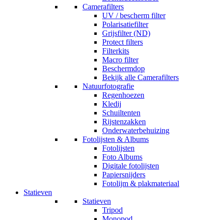
Camerafilters
UV / bescherm filter
Polarisatiefilter
Grijsfilter (ND)
Protect filters
Filterkits
Macro filter
Beschermdop
Bekijk alle Camerafilters
Natuurfotografie
Regenhoezen
Kledij
Schuiltenten
Rijstenzakken
Onderwaterbehuizing
Fotolijsten & Albums
Fotolijsten
Foto Albums
Digitale fotolijsten
Papiersnijders
Fotolijm & plakmateriaal
Statieven
Statieven
Tripod
Monopod