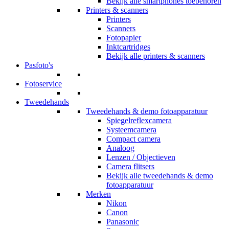
Bekijk alle smartphones toebehoren
Printers & scanners
Printers
Scanners
Fotopapier
Inktcartridges
Bekijk alle printers & scanners
Pasfoto's
Fotoservice
Tweedehands
Tweedehands & demo fotoapparatuur
Spiegelreflexcamera
Systeemcamera
Compact camera
Analoog
Lenzen / Objectieven
Camera flitsers
Bekijk alle tweedehands & demo
fotoapparatuur
Merken
Nikon
Canon
Panasonic