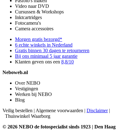
Pasfoto's maken
Video naar DVD
Cursussen & Workshops
Inktcartridges
Fotocamera's
Camera accessoires
Morgen gratis bezorgd*
6 echte winkels in Nederland
Gratis binnen 30 dagen te retourneren
Bij ons minimaal 5 jaar garantie
Klanten geven ons een
8,8/10
Neboweb.nl
Over NEBO
Vestigingen
Werken bij NEBO
Blog
Veilig bestellen
|
Algemene voorwaarden
|
Disclaimer
|
Thuiswinkel Waarborg
© 2026 NEBO de fotospecialist sinds 1923 | Den Haag