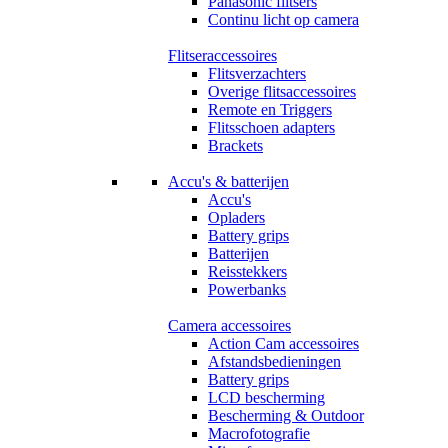
Panasonic flitsers
Continu licht op camera
Flitseraccessoires
Flitsverzachters
Overige flitsaccessoires
Remote en Triggers
Flitsschoen adapters
Brackets
Accu's & batterijen
Accu's
Opladers
Battery grips
Batterijen
Reisstekkers
Powerbanks
Camera accessoires
Action Cam accessoires
Afstandsbedieningen
Battery grips
LCD bescherming
Bescherming & Outdoor
Macrofotografie