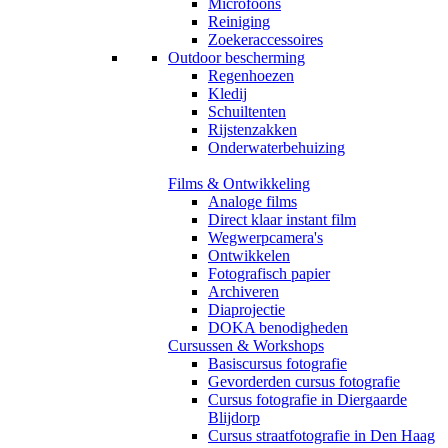
Microfoons
Reiniging
Zoekeraccessoires
Outdoor bescherming
Regenhoezen
Kledij
Schuiltenten
Rijstenzakken
Onderwaterbehuizing
Films & Ontwikkeling
Analoge films
Direct klaar instant film
Wegwerpcamera's
Ontwikkelen
Fotografisch papier
Archiveren
Diaprojectie
DOKA benodigheden
Cursussen & Workshops
Basiscursus fotografie
Gevorderden cursus fotografie
Cursus fotografie in Diergaarde
Blijdorp
Cursus straatfotografie in Den Haag