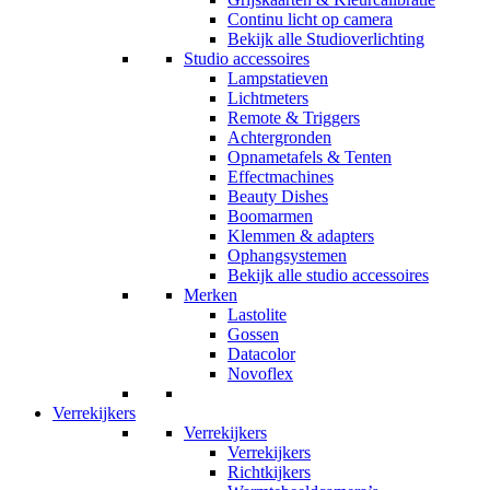
Continu licht op camera
Bekijk alle Studioverlichting
Studio accessoires
Lampstatieven
Lichtmeters
Remote & Triggers
Achtergronden
Opnametafels & Tenten
Effectmachines
Beauty Dishes
Boomarmen
Klemmen & adapters
Ophangsystemen
Bekijk alle studio accessoires
Merken
Lastolite
Gossen
Datacolor
Novoflex
Verrekijkers
Verrekijkers
Verrekijkers
Richtkijkers