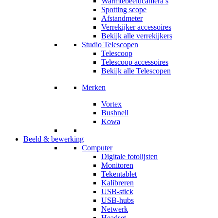
Warmtebeeldcamera’s
Spotting scope
Afstandmeter
Verrekijker accessoires
Bekijk alle verrekijkers
Studio Telescopen
Telescoop
Telescoop accessoires
Bekijk alle Telescopen
Merken
Vortex
Bushnell
Kowa
Beeld & bewerking
Computer
Digitale fotolijsten
Monitoren
Tekentablet
Kalibreren
USB-stick
USB-hubs
Netwerk
Headset