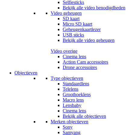
Selfiesticks
Bekijk alle video benodigdheden
Video geheugen
SD kaart
Micro SD kaart
Geheugenkaartlezer
USB sticks
Bekijk alle video geheugen
Video overige
Cinema lens
Action Cam accessoires
Drone accessoires
Objectieven
Type objectieven
Standaardlens
Telelens
Groothoeklens
Macro lens
Lensbaby
Cinema lens
Bekijk alle objectieven
Merken objectieven
Sony
Samyang