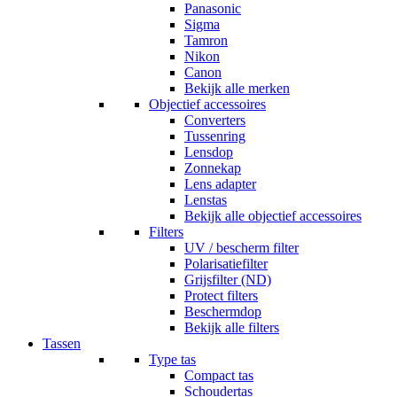
Panasonic
Sigma
Tamron
Nikon
Canon
Bekijk alle merken
Objectief accessoires
Converters
Tussenring
Lensdop
Zonnekap
Lens adapter
Lenstas
Bekijk alle objectief accessoires
Filters
UV / bescherm filter
Polarisatiefilter
Grijsfilter (ND)
Protect filters
Beschermdop
Bekijk alle filters
Tassen
Type tas
Compact tas
Schoudertas