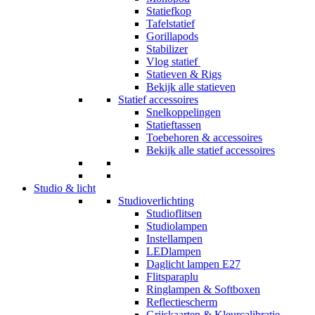
Statiefkop
Tafelstatief
Gorillapods
Stabilizer
Vlog statief
Statieven & Rigs
Bekijk alle statieven
Statief accessoires
Snelkoppelingen
Statieftassen
Toebehoren & accessoires
Bekijk alle statief accessoires
Studio & licht
Studioverlichting
Studioflitsen
Studiolampen
Instellampen
LEDlampen
Daglicht lampen E27
Flitsparaplu
Ringlampen & Softboxen
Reflectiescherm
Grijskaarten & Kleurcalibratie