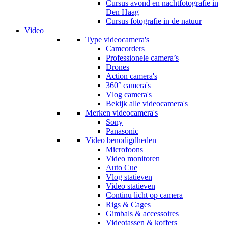
Cursus avond en nachtfotografie in
Den Haag
Cursus fotografie in de natuur
Video
Type videocamera's
Camcorders
Professionele camera’s
Drones
Action camera's
360° camera's
Vlog camera's
Bekijk alle videocamera's
Merken videocamera's
Sony
Panasonic
Video benodigdheden
Microfoons
Video monitoren
Auto Cue
Vlog statieven
Video statieven
Continu licht op camera
Rigs & Cages
Gimbals & accessoires
Videotassen & koffers