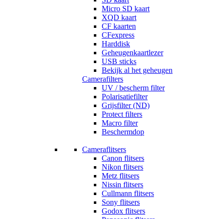
Micro SD kaart
XQD kaart
CF kaarten
CFexpress
Harddisk
Geheugenkaartlezer
USB sticks
Bekijk al het geheugen
Camerafilters
UV / bescherm filter
Polarisatiefilter
Grijsfilter (ND)
Protect filters
Macro filter
Beschermdop
Cameraflitsers
Canon flitsers
Nikon flitsers
Metz flitsers
Nissin flitsers
Cullmann flitsers
Sony flitsers
Godox flitsers