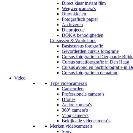
Direct klaar instant film
Wegwerpcamera's
Ontwikkelen
Fotografisch papier
Archiveren
Diaprojectie
DOKA benodigheden
Cursussen & Workshops
Basiscursus fotografie
Gevorderden cursus fotografie
Cursus fotografie in Diergaarde Blijd
Cursus straatfotografie in Den Haag
Cursus avond en nachtfotografie in 
Cursus fotografie in de natuur
Video
Type videocamera's
Camcorders
Professionele camera’s
Drones
Action camera's
360° camera's
Vlog camera's
Bekijk alle videocamera's
Merken videocamera's
Sony