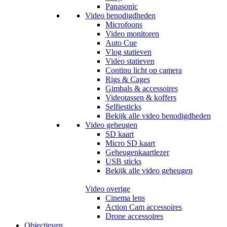
Panasonic
Video benodigdheden
Microfoons
Video monitoren
Auto Cue
Vlog statieven
Video statieven
Continu licht op camera
Rigs & Cages
Gimbals & accessoires
Videotassen & koffers
Selfiesticks
Bekijk alle video benodigdheden
Video geheugen
SD kaart
Micro SD kaart
Geheugenkaartlezer
USB sticks
Bekijk alle video geheugen
Video overige
Cinema lens
Action Cam accessoires
Drone accessoires
Objectieven