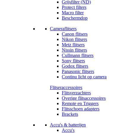
Grijsfilter (ND)
Protect filters
Macro filter
Beschermdop
Cameraflitsers
Canon flitsers
Nikon flitsers
Metz flitsers
Nissin flitsers
Cullmann flitsers
Sony flitsers
Godox flitsers
Panasonic flitsers
Continu licht op camera
Flitseraccessoires
Flitsverzachters
Overige flitsaccessoires
Remote en Triggers
Flitsschoen adapters
Brackets
Accu's & batterijen
Accu's