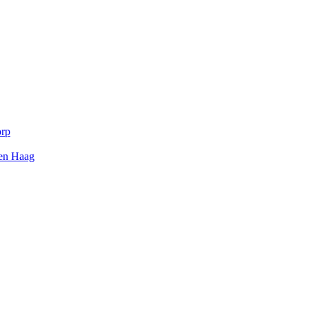
orp
Den Haag