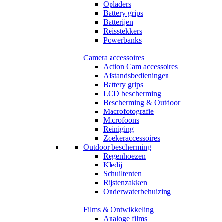
Opladers
Battery grips
Batterijen
Reisstekkers
Powerbanks
Camera accessoires
Action Cam accessoires
Afstandsbedieningen
Battery grips
LCD bescherming
Bescherming & Outdoor
Macrofotografie
Microfoons
Reiniging
Zoekeraccessoires
Outdoor bescherming
Regenhoezen
Kledij
Schuiltenten
Rijstenzakken
Onderwaterbehuizing
Films & Ontwikkeling
Analoge films