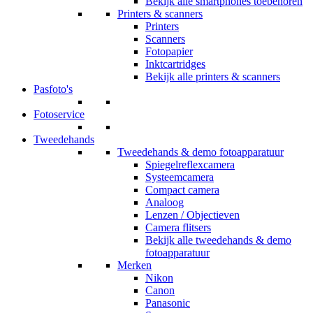
Bekijk alle smartphones toebehoren
Printers & scanners
Printers
Scanners
Fotopapier
Inktcartridges
Bekijk alle printers & scanners
Pasfoto's
Fotoservice
Tweedehands
Tweedehands & demo fotoapparatuur
Spiegelreflexcamera
Systeemcamera
Compact camera
Analoog
Lenzen / Objectieven
Camera flitsers
Bekijk alle tweedehands & demo
fotoapparatuur
Merken
Nikon
Canon
Panasonic