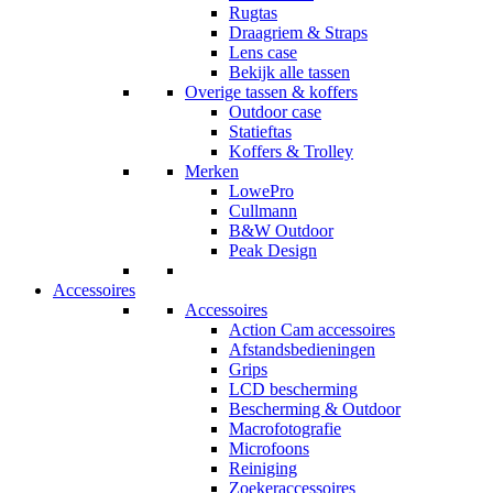
Rugtas
Draagriem & Straps
Lens case
Bekijk alle tassen
Overige tassen & koffers
Outdoor case
Statieftas
Koffers & Trolley
Merken
LowePro
Cullmann
B&W Outdoor
Peak Design
Accessoires
Accessoires
Action Cam accessoires
Afstandsbedieningen
Grips
LCD bescherming
Bescherming & Outdoor
Macrofotografie
Microfoons
Reiniging
Zoekeraccessoires