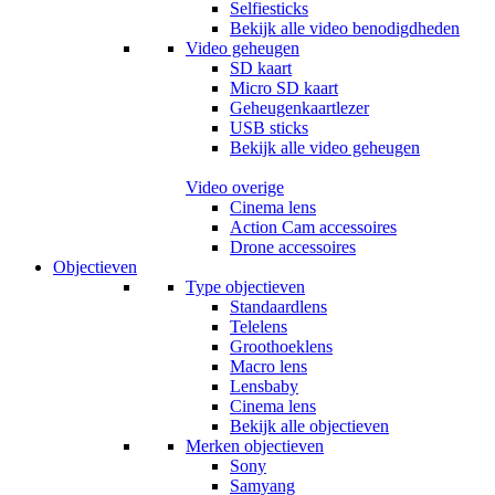
Selfiesticks
Bekijk alle video benodigdheden
Video geheugen
SD kaart
Micro SD kaart
Geheugenkaartlezer
USB sticks
Bekijk alle video geheugen
Video overige
Cinema lens
Action Cam accessoires
Drone accessoires
Objectieven
Type objectieven
Standaardlens
Telelens
Groothoeklens
Macro lens
Lensbaby
Cinema lens
Bekijk alle objectieven
Merken objectieven
Sony
Samyang