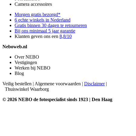
Camera accessoires
Morgen gratis bezorgd*
6 echte winkels in Nederland
Gratis binnen 30 dagen te retourneren
Bij ons minimaal 5 jaar garantie
Klanten geven ons een
8,8/10
Neboweb.nl
Over NEBO
Vestigingen
Werken bij NEBO
Blog
Veilig bestellen
|
Algemene voorwaarden
|
Disclaimer
|
Thuiswinkel Waarborg
© 2026 NEBO de fotospecialist sinds 1923 | Den Haag