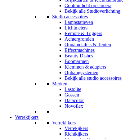
Continu licht op camera
Bekijk alle Studioverlichting
Studio accessoires
Lampstatieven
Lichtmeters
Remote & Triggers
Achtergronden
Opnametafels & Tenten
Effectmachines
Beauty Dishes
Boomarmen
Klemmen & adapters
Ophangsystemen
Bekijk alle studio accessoires
Merken
Lastolite
Gossen
Datacolor
Novoflex
Verrekijkers
Verrekijkers
Verrekijkers
Richtkijkers