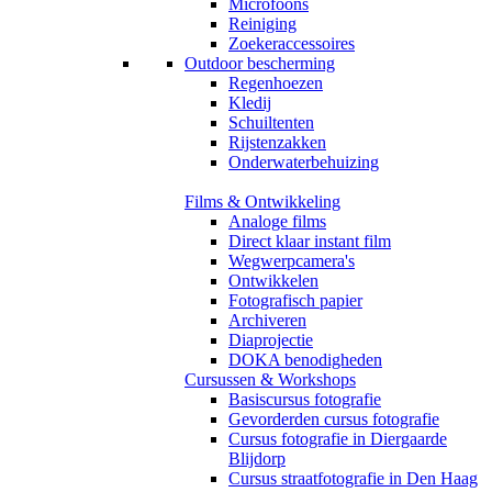
Microfoons
Reiniging
Zoekeraccessoires
Outdoor bescherming
Regenhoezen
Kledij
Schuiltenten
Rijstenzakken
Onderwaterbehuizing
Films & Ontwikkeling
Analoge films
Direct klaar instant film
Wegwerpcamera's
Ontwikkelen
Fotografisch papier
Archiveren
Diaprojectie
DOKA benodigheden
Cursussen & Workshops
Basiscursus fotografie
Gevorderden cursus fotografie
Cursus fotografie in Diergaarde
Blijdorp
Cursus straatfotografie in Den Haag