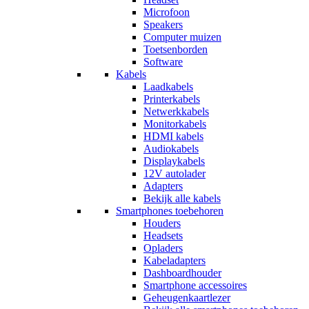
Microfoon
Speakers
Computer muizen
Toetsenborden
Software
Kabels
Laadkabels
Printerkabels
Netwerkkabels
Monitorkabels
HDMI kabels
Audiokabels
Displaykabels
12V autolader
Adapters
Bekijk alle kabels
Smartphones toebehoren
Houders
Headsets
Opladers
Kabeladapters
Dashboardhouder
Smartphone accessoires
Geheugenkaartlezer