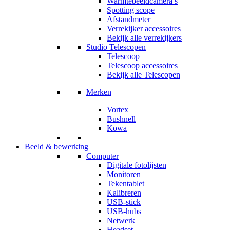
Warmtebeeldcamera’s
Spotting scope
Afstandmeter
Verrekijker accessoires
Bekijk alle verrekijkers
Studio Telescopen
Telescoop
Telescoop accessoires
Bekijk alle Telescopen
Merken
Vortex
Bushnell
Kowa
Beeld & bewerking
Computer
Digitale fotolijsten
Monitoren
Tekentablet
Kalibreren
USB-stick
USB-hubs
Netwerk
Headset