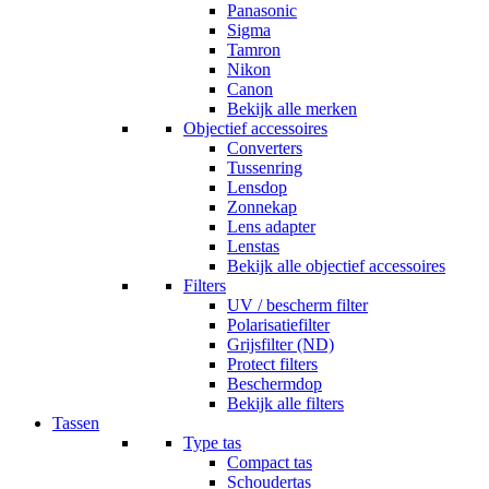
Panasonic
Sigma
Tamron
Nikon
Canon
Bekijk alle merken
Objectief accessoires
Converters
Tussenring
Lensdop
Zonnekap
Lens adapter
Lenstas
Bekijk alle objectief accessoires
Filters
UV / bescherm filter
Polarisatiefilter
Grijsfilter (ND)
Protect filters
Beschermdop
Bekijk alle filters
Tassen
Type tas
Compact tas
Schoudertas