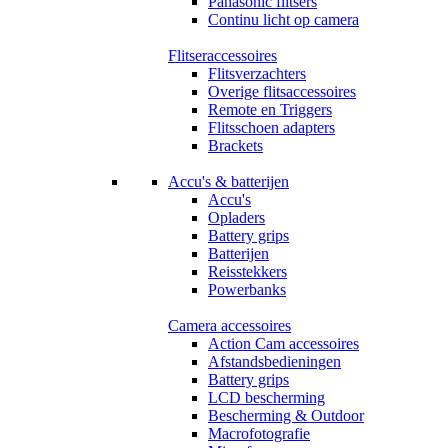
Panasonic flitsers
Continu licht op camera
Flitseraccessoires
Flitsverzachters
Overige flitsaccessoires
Remote en Triggers
Flitsschoen adapters
Brackets
Accu's & batterijen
Accu's
Opladers
Battery grips
Batterijen
Reisstekkers
Powerbanks
Camera accessoires
Action Cam accessoires
Afstandsbedieningen
Battery grips
LCD bescherming
Bescherming & Outdoor
Macrofotografie