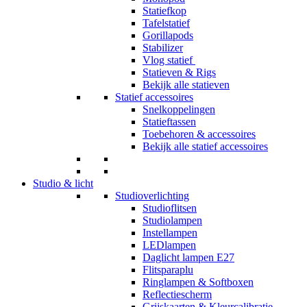
Statiefkop
Tafelstatief
Gorillapods
Stabilizer
Vlog statief
Statieven & Rigs
Bekijk alle statieven
Statief accessoires
Snelkoppelingen
Statieftassen
Toebehoren & accessoires
Bekijk alle statief accessoires
Studio & licht
Studioverlichting
Studioflitsen
Studiolampen
Instellampen
LEDlampen
Daglicht lampen E27
Flitsparaplu
Ringlampen & Softboxen
Reflectiescherm
Grijskaarten & Kleurcalibratie