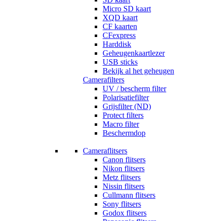
Micro SD kaart
XQD kaart
CF kaarten
CFexpress
Harddisk
Geheugenkaartlezer
USB sticks
Bekijk al het geheugen
Camerafilters
UV / bescherm filter
Polarisatiefilter
Grijsfilter (ND)
Protect filters
Macro filter
Beschermdop
Cameraflitsers
Canon flitsers
Nikon flitsers
Metz flitsers
Nissin flitsers
Cullmann flitsers
Sony flitsers
Godox flitsers