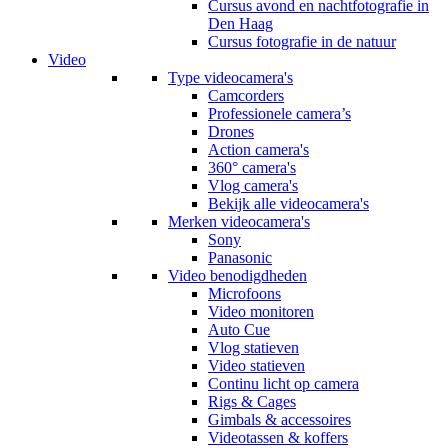
Cursus avond en nachtfotografie in
Den Haag
Cursus fotografie in de natuur
Video
Type videocamera's
Camcorders
Professionele camera’s
Drones
Action camera's
360° camera's
Vlog camera's
Bekijk alle videocamera's
Merken videocamera's
Sony
Panasonic
Video benodigdheden
Microfoons
Video monitoren
Auto Cue
Vlog statieven
Video statieven
Continu licht op camera
Rigs & Cages
Gimbals & accessoires
Videotassen & koffers