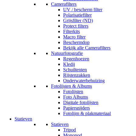
Camerafilters
UV / bescherm filter
Polarisatiefilter
Grijsfilter (ND)
Protect filters
Filterkits
Macro filter
Beschermdop
Bekijk alle Camerafilters
Natuurfotografie
Regenhoezen
Kledij
Schuiltenten
Rijstenzakken
Onderwaterbehuizing
Fotolijsten & Albums
Fotolijsten
Foto Albums
Digitale fotolijsten
Papiersnijders
Fotolijm & plakmateriaal
Statieven
Statieven
Tripod
Monopod