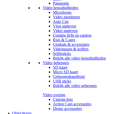
Panasonic
Video benodigdheden
Microfoons
Video monitoren
Auto Cue
Vlog statieven
Video statieven
Continu licht op camera
Rigs & Cages
Gimbals & accessoires
Videotassen & koffers
Selfiesticks
Bekijk alle video benodigdheden
Video geheugen
SD kaart
Micro SD kaart
Geheugenkaartlezer
USB sticks
Bekijk alle video geheugen
Video overige
Cinema lens
Action Cam accessoires
Drone accessoires
Objectieven