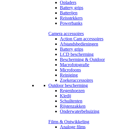
Opladers
Battery grips
Batterijen
Reisstekkers
Powerbanks
Camera accessoires
Action Cam accessoires
Afstandsbedieningen
Battery grips
LCD bescherming
Bescherming & Outdoor
Macrofotografie
Microfoons
Reiniging
Zoekeraccessoires
Outdoor bescherming
Regenhoezen
Kledij
Schuiltenten
Rijstenzakken
Onderwaterbehuizing
Films & Ontwikkeling
Analoge films