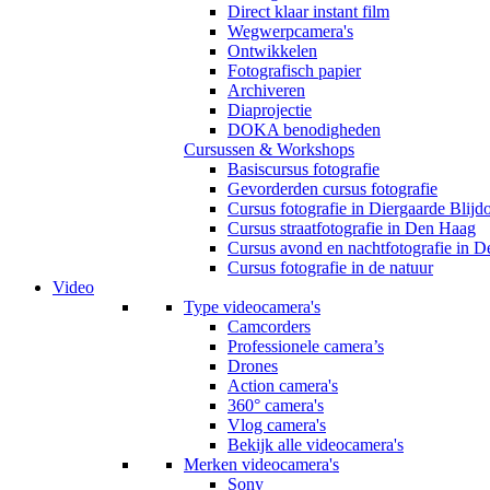
Direct klaar instant film
Wegwerpcamera's
Ontwikkelen
Fotografisch papier
Archiveren
Diaprojectie
DOKA benodigheden
Cursussen & Workshops
Basiscursus fotografie
Gevorderden cursus fotografie
Cursus fotografie in Diergaarde Blijd
Cursus straatfotografie in Den Haag
Cursus avond en nachtfotografie in 
Cursus fotografie in de natuur
Video
Type videocamera's
Camcorders
Professionele camera’s
Drones
Action camera's
360° camera's
Vlog camera's
Bekijk alle videocamera's
Merken videocamera's
Sony