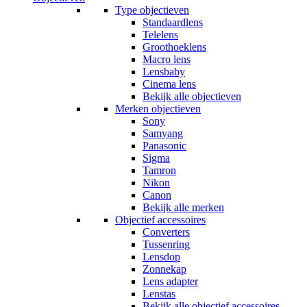
Type objectieven
Standaardlens
Telelens
Groothoeklens
Macro lens
Lensbaby
Cinema lens
Bekijk alle objectieven
Merken objectieven
Sony
Samyang
Panasonic
Sigma
Tamron
Nikon
Canon
Bekijk alle merken
Objectief accessoires
Converters
Tussenring
Lensdop
Zonnekap
Lens adapter
Lenstas
Bekijk alle objectief accessoires