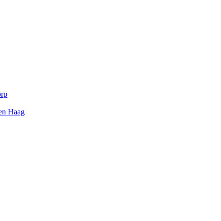
orp
Den Haag