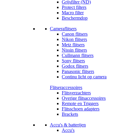
Grijsfilter (ND)
Protect filters
Macro filter
Beschermdop
Cameraflitsers
Canon flitsers
Nikon flitsers
Metz flitsers
Nissin flitsers
Cullmann flitsers
Sony flitsers
Godox flitsers
Panasonic flitsers
Continu licht op camera
Flitseraccessoires
Flitsverzachters
Overige flitsaccessoires
Remote en Triggers
Flitsschoen adapters
Brackets
Accu's & batterijen
Accu's