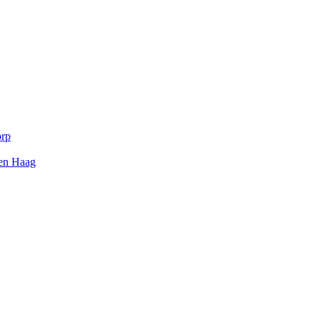
orp
Den Haag