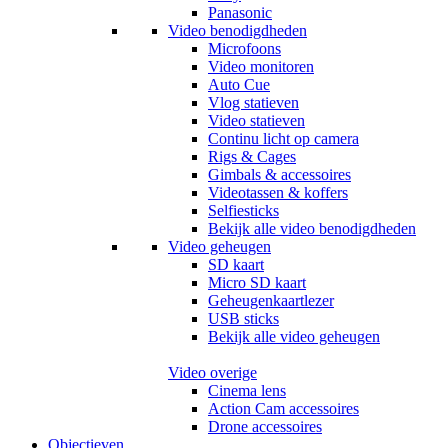
Panasonic
Video benodigdheden
Microfoons
Video monitoren
Auto Cue
Vlog statieven
Video statieven
Continu licht op camera
Rigs & Cages
Gimbals & accessoires
Videotassen & koffers
Selfiesticks
Bekijk alle video benodigdheden
Video geheugen
SD kaart
Micro SD kaart
Geheugenkaartlezer
USB sticks
Bekijk alle video geheugen
Video overige
Cinema lens
Action Cam accessoires
Drone accessoires
Objectieven