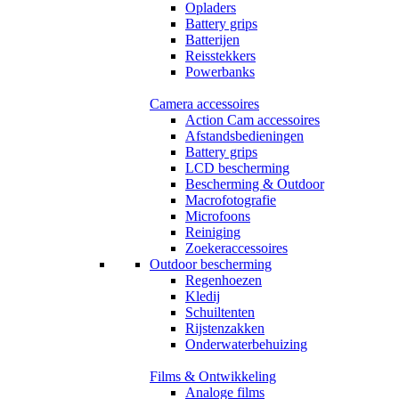
Opladers
Battery grips
Batterijen
Reisstekkers
Powerbanks
Camera accessoires
Action Cam accessoires
Afstandsbedieningen
Battery grips
LCD bescherming
Bescherming & Outdoor
Macrofotografie
Microfoons
Reiniging
Zoekeraccessoires
Outdoor bescherming
Regenhoezen
Kledij
Schuiltenten
Rijstenzakken
Onderwaterbehuizing
Films & Ontwikkeling
Analoge films