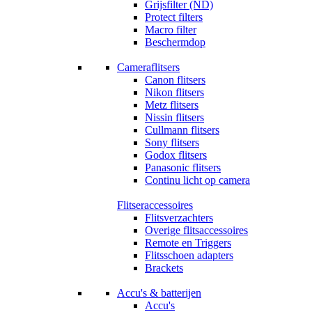
Grijsfilter (ND)
Protect filters
Macro filter
Beschermdop
Cameraflitsers
Canon flitsers
Nikon flitsers
Metz flitsers
Nissin flitsers
Cullmann flitsers
Sony flitsers
Godox flitsers
Panasonic flitsers
Continu licht op camera
Flitseraccessoires
Flitsverzachters
Overige flitsaccessoires
Remote en Triggers
Flitsschoen adapters
Brackets
Accu's & batterijen
Accu's