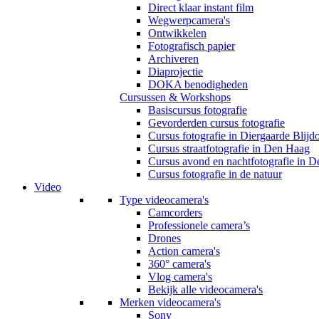
Direct klaar instant film
Wegwerpcamera's
Ontwikkelen
Fotografisch papier
Archiveren
Diaprojectie
DOKA benodigheden
Cursussen & Workshops
Basiscursus fotografie
Gevorderden cursus fotografie
Cursus fotografie in Diergaarde Blijd
Cursus straatfotografie in Den Haag
Cursus avond en nachtfotografie in 
Cursus fotografie in de natuur
Video
Type videocamera's
Camcorders
Professionele camera’s
Drones
Action camera's
360° camera's
Vlog camera's
Bekijk alle videocamera's
Merken videocamera's
Sony