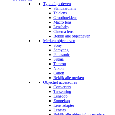
Type objectieven
Standaardlens
Telelens
Groothoeklens
Macro lens
Lensbaby
Cinema lens
Bekijk alle objectieven
Merken objectieven
Sony
Samyang
Panasonic
Sigma
Tamron
Nikon
Canon
Bekijk alle merken
Objectief accessoires
Converters
Tussenring
Lensdop
Zonnekap
Lens adapter
Lenstas
Bekijk alle objectief accessoires