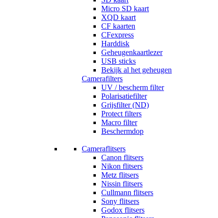
Micro SD kaart
XQD kaart
CF kaarten
CFexpress
Harddisk
Geheugenkaartlezer
USB sticks
Bekijk al het geheugen
Camerafilters
UV / bescherm filter
Polarisatiefilter
Grijsfilter (ND)
Protect filters
Macro filter
Beschermdop
Cameraflitsers
Canon flitsers
Nikon flitsers
Metz flitsers
Nissin flitsers
Cullmann flitsers
Sony flitsers
Godox flitsers