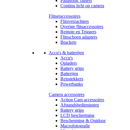
Panasonic flitsers
Continu licht op camera
Flitseraccessoires
Flitsverzachters
Overige flitsaccessoires
Remote en Triggers
Flitsschoen adapters
Brackets
Accu's & batterijen
Accu's
Opladers
Battery grips
Batterijen
Reisstekkers
Powerbanks
Camera accessoires
Action Cam accessoires
Afstandsbedieningen
Battery grips
LCD bescherming
Bescherming & Outdoor
Macrofotografie