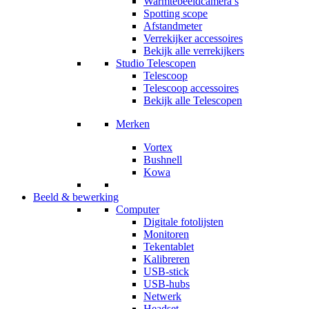
Warmtebeeldcamera’s
Spotting scope
Afstandmeter
Verrekijker accessoires
Bekijk alle verrekijkers
Studio Telescopen
Telescoop
Telescoop accessoires
Bekijk alle Telescopen
Merken
Vortex
Bushnell
Kowa
Beeld & bewerking
Computer
Digitale fotolijsten
Monitoren
Tekentablet
Kalibreren
USB-stick
USB-hubs
Netwerk
Headset