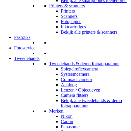
Bekijk alle smartphones toebehoren
Printers & scanners
Printers
Scanners
Fotopapier
Inktcartridges
Bekijk alle printers & scanners
Pasfoto's
Fotoservice
Tweedehands
Tweedehands & demo fotoapparatuur
Spiegelreflexcamera
Systeemcamera
Compact camera
Analoog
Lenzen / Objectieven
Camera flitsers
Bekijk alle tweedehands & demo
fotoapparatuur
Merken
Nikon
Canon
Panasonic