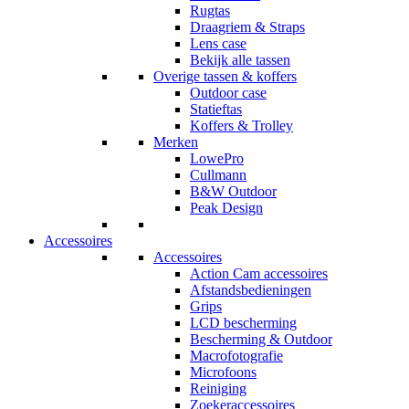
Rugtas
Draagriem & Straps
Lens case
Bekijk alle tassen
Overige tassen & koffers
Outdoor case
Statieftas
Koffers & Trolley
Merken
LowePro
Cullmann
B&W Outdoor
Peak Design
Accessoires
Accessoires
Action Cam accessoires
Afstandsbedieningen
Grips
LCD bescherming
Bescherming & Outdoor
Macrofotografie
Microfoons
Reiniging
Zoekeraccessoires