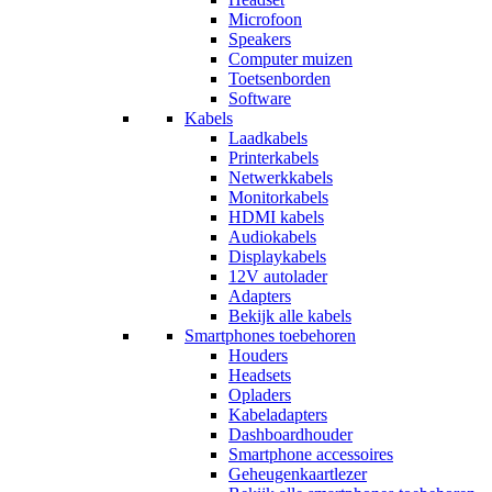
Microfoon
Speakers
Computer muizen
Toetsenborden
Software
Kabels
Laadkabels
Printerkabels
Netwerkkabels
Monitorkabels
HDMI kabels
Audiokabels
Displaykabels
12V autolader
Adapters
Bekijk alle kabels
Smartphones toebehoren
Houders
Headsets
Opladers
Kabeladapters
Dashboardhouder
Smartphone accessoires
Geheugenkaartlezer