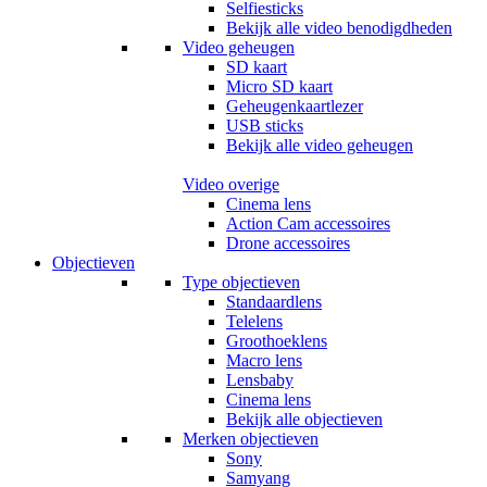
Selfiesticks
Bekijk alle video benodigdheden
Video geheugen
SD kaart
Micro SD kaart
Geheugenkaartlezer
USB sticks
Bekijk alle video geheugen
Video overige
Cinema lens
Action Cam accessoires
Drone accessoires
Objectieven
Type objectieven
Standaardlens
Telelens
Groothoeklens
Macro lens
Lensbaby
Cinema lens
Bekijk alle objectieven
Merken objectieven
Sony
Samyang