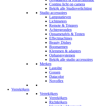
Continu licht op camera
Bekijk alle Studioverlichting
Studio accessoires
Lampstatieven
Lichtmeters
Remote & Triggers
Achtergronden
Opnametafels & Tenten
Effectmachines
Beauty Dishes
Boomarmen
Klemmen & adapters
Ophangsystemen
Bekijk alle studio accessoires
Merken
Lastolite
Gossen
Datacolor
Novoflex
Verrekijkers
Verrekijkers
Verrekijkers
Richtkijkers