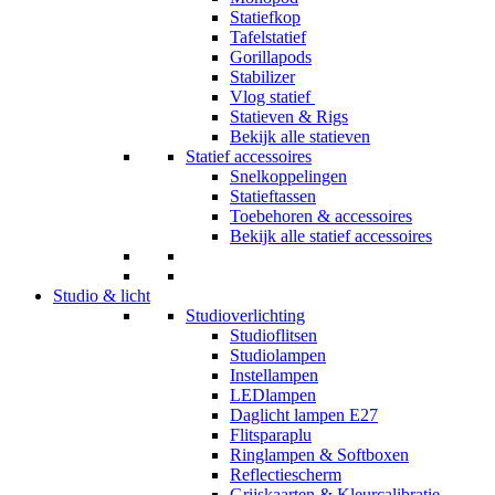
Statiefkop
Tafelstatief
Gorillapods
Stabilizer
Vlog statief
Statieven & Rigs
Bekijk alle statieven
Statief accessoires
Snelkoppelingen
Statieftassen
Toebehoren & accessoires
Bekijk alle statief accessoires
Studio & licht
Studioverlichting
Studioflitsen
Studiolampen
Instellampen
LEDlampen
Daglicht lampen E27
Flitsparaplu
Ringlampen & Softboxen
Reflectiescherm
Grijskaarten & Kleurcalibratie