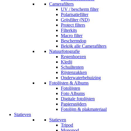
Camerafilters
UV / bescherm filter
Polarisatiefilter
Grijsfilter (ND)
Protect filters
Filterkits
Macro filter
Beschermdop
Bekijk alle Camerafilters
Natuurfotografie
Regenhoezen
Kledij
Schuiltenten
Rijstenzakken
Onderwaterbehuizing
Fotolijsten & Albums
Fotolijsten
Foto Albums
Digitale fotolijsten
Papiersnijders
Fotolijm & plakmateriaal
Statieven
Statieven
Tripod
Monopod