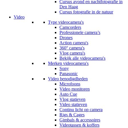
Cursus avond en nachtfotografie in
Den Haag
Cursus fotografie in de natuur
Video
Type videocamera's
Camcorders
Professionele camera’s
Drones
Action camera's
360° camera's
Vlog camera's
Bekijk alle videocamera's
Merken videocamera's
Sony
Panasonic
Video benodigdheden
Microfoons
Video monitoren
Auto Cue
Vlog statieven
Video statieven
Continu licht op camera
Rigs & Cages
Gimbals & accessoires
Videotassen & koffers