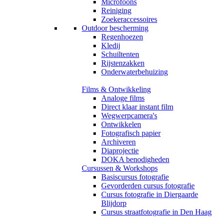
Microfoons
Reiniging
Zoekeraccessoires
Outdoor bescherming
Regenhoezen
Kledij
Schuiltenten
Rijstenzakken
Onderwaterbehuizing
Films & Ontwikkeling
Analoge films
Direct klaar instant film
Wegwerpcamera's
Ontwikkelen
Fotografisch papier
Archiveren
Diaprojectie
DOKA benodigheden
Cursussen & Workshops
Basiscursus fotografie
Gevorderden cursus fotografie
Cursus fotografie in Diergaarde
Blijdorp
Cursus straatfotografie in Den Haag