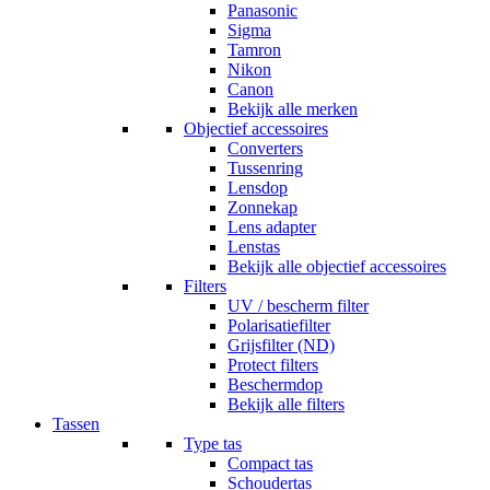
Panasonic
Sigma
Tamron
Nikon
Canon
Bekijk alle merken
Objectief accessoires
Converters
Tussenring
Lensdop
Zonnekap
Lens adapter
Lenstas
Bekijk alle objectief accessoires
Filters
UV / bescherm filter
Polarisatiefilter
Grijsfilter (ND)
Protect filters
Beschermdop
Bekijk alle filters
Tassen
Type tas
Compact tas
Schoudertas