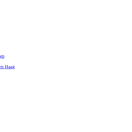
orp
Den Haag