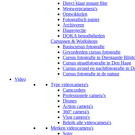
Direct klaar instant film
Wegwerpcamera's
Ontwikkelen
Fotografisch papier
Archiveren
Diaprojectie
DOKA benodigheden
Cursussen & Workshops
Basiscursus fotografie
Gevorderden cursus fotografie
Cursus fotografie in Diergaarde Blijd
Cursus straatfotografie in Den Haag
Cursus avond en nachtfotografie in 
Cursus fotografie in de natuur
Video
Type videocamera's
Camcorders
Professionele camera’s
Drones
Action camera's
360° camera's
Vlog camera's
Bekijk alle videocamera's
Merken videocamera's
Sony