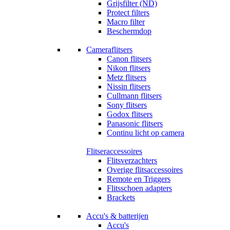
Grijsfilter (ND)
Protect filters
Macro filter
Beschermdop
Cameraflitsers
Canon flitsers
Nikon flitsers
Metz flitsers
Nissin flitsers
Cullmann flitsers
Sony flitsers
Godox flitsers
Panasonic flitsers
Continu licht op camera
Flitseraccessoires
Flitsverzachters
Overige flitsaccessoires
Remote en Triggers
Flitsschoen adapters
Brackets
Accu's & batterijen
Accu's