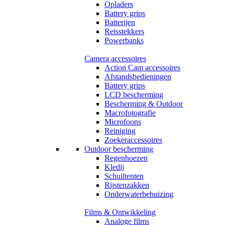
Opladers
Battery grips
Batterijen
Reisstekkers
Powerbanks
Camera accessoires
Action Cam accessoires
Afstandsbedieningen
Battery grips
LCD bescherming
Bescherming & Outdoor
Macrofotografie
Microfoons
Reiniging
Zoekeraccessoires
Outdoor bescherming
Regenhoezen
Kledij
Schuiltenten
Rijstenzakken
Onderwaterbehuizing
Films & Ontwikkeling
Analoge films