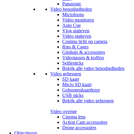
Panasonic
Video benodigdheden
Microfoons
Video monitoren
Auto Cue
Vlog statieven
Video statieven
Continu licht op camera
Rigs & Cages
Gimbals & accessoires
Videotassen & koffers
Selfiesticks
Bekijk alle video benodigdheden
Video geheugen
SD kaart
Micro SD kaart
Geheugenkaartlezer
USB sticks
Bekijk alle video geheugen
Video overige
Cinema lens
Action Cam accessoires
Drone accessoires
Objectieven