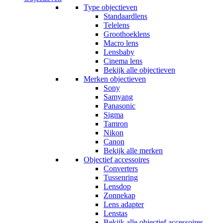
Type objectieven
Standaardlens
Telelens
Groothoeklens
Macro lens
Lensbaby
Cinema lens
Bekijk alle objectieven
Merken objectieven
Sony
Samyang
Panasonic
Sigma
Tamron
Nikon
Canon
Bekijk alle merken
Objectief accessoires
Converters
Tussenring
Lensdop
Zonnekap
Lens adapter
Lenstas
Bekijk alle objectief accessoires