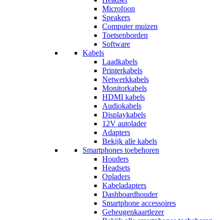
Microfoon
Speakers
Computer muizen
Toetsenborden
Software
Kabels
Laadkabels
Printerkabels
Netwerkkabels
Monitorkabels
HDMI kabels
Audiokabels
Displaykabels
12V autolader
Adapters
Bekijk alle kabels
Smartphones toebehoren
Houders
Headsets
Opladers
Kabeladapters
Dashboardhouder
Smartphone accessoires
Geheugenkaartlezer