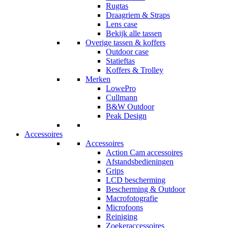
Rugtas
Draagriem & Straps
Lens case
Bekijk alle tassen
Overige tassen & koffers
Outdoor case
Statieftas
Koffers & Trolley
Merken
LowePro
Cullmann
B&W Outdoor
Peak Design
Accessoires
Accessoires
Action Cam accessoires
Afstandsbedieningen
Grips
LCD bescherming
Bescherming & Outdoor
Macrofotografie
Microfoons
Reiniging
Zoekeraccessoires