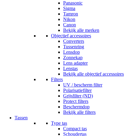
Panasonic
Sigma
Tamron
Nikon
Canon
Bekijk alle merken
Objectief accessoires
Converters
Tussenring
Lensdop
Zonnekap
Lens adapter
Lenstas
Bekijk alle objectief accessoires
Filters
UV / bescherm filter
Polarisatiefilter
Grijsfilter (ND)
Protect filters
Beschermdop
Bekijk alle filters
Tassen
Type tas
Compact tas
Schoudertas