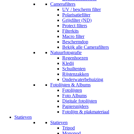
Camerafilters
UV / bescherm filter
Polarisatiefilter
Grijsfilter (ND)
Protect filters
Filterkits
Macro filter
Beschermdop
Bekijk alle Camerafilters
Natuurfotografie
Regenhoezen
Kledij
Schuiltenten
Rijstenzakken
Onderwaterbehuizing
Fotolijsten & Albums
Fotolijsten
Foto Albums
Digitale fotolijsten
Papiersnijders
Fotolijm & plakmateriaal
Statieven
Statieven
Tripod
Monopod