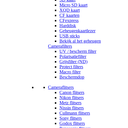
Micro SD kaart
XQD kaart
CF kaarten
CFexpress
Harddisk
Geheugenkaartlezer
USB sticks
Bekijk al het geheugen
Camerafilters
UV / bescherm filter
Polarisatiefilter
Grijsfilter (ND)
Protect filters
Macro filter
Beschermdop
Cameraflitsers
Canon flitsers
Nikon flitsers
Metz flitsers
Nissin flitsers
Cullmann flitsers
Sony flitsers
Godox flitsers