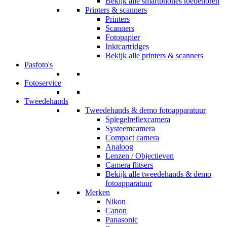
Bekijk alle smartphones toebehoren
Printers & scanners
Printers
Scanners
Fotopapier
Inktcartridges
Bekijk alle printers & scanners
Pasfoto's
Fotoservice
Tweedehands
Tweedehands & demo fotoapparatuur
Spiegelreflexcamera
Systeemcamera
Compact camera
Analoog
Lenzen / Objectieven
Camera flitsers
Bekijk alle tweedehands & demo
fotoapparatuur
Merken
Nikon
Canon
Panasonic