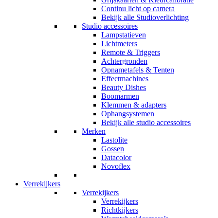
Continu licht op camera
Bekijk alle Studioverlichting
Studio accessoires
Lampstatieven
Lichtmeters
Remote & Triggers
Achtergronden
Opnametafels & Tenten
Effectmachines
Beauty Dishes
Boomarmen
Klemmen & adapters
Ophangsystemen
Bekijk alle studio accessoires
Merken
Lastolite
Gossen
Datacolor
Novoflex
Verrekijkers
Verrekijkers
Verrekijkers
Richtkijkers