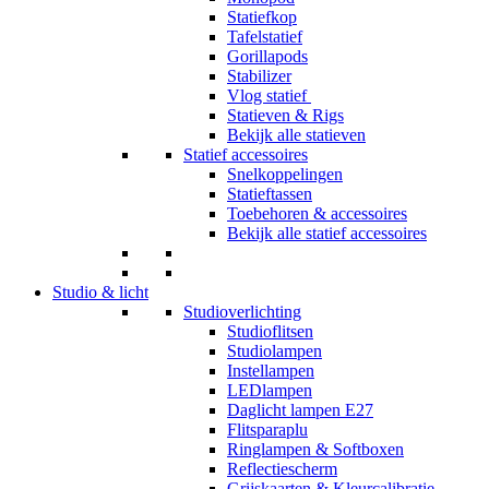
Statiefkop
Tafelstatief
Gorillapods
Stabilizer
Vlog statief
Statieven & Rigs
Bekijk alle statieven
Statief accessoires
Snelkoppelingen
Statieftassen
Toebehoren & accessoires
Bekijk alle statief accessoires
Studio & licht
Studioverlichting
Studioflitsen
Studiolampen
Instellampen
LEDlampen
Daglicht lampen E27
Flitsparaplu
Ringlampen & Softboxen
Reflectiescherm
Grijskaarten & Kleurcalibratie