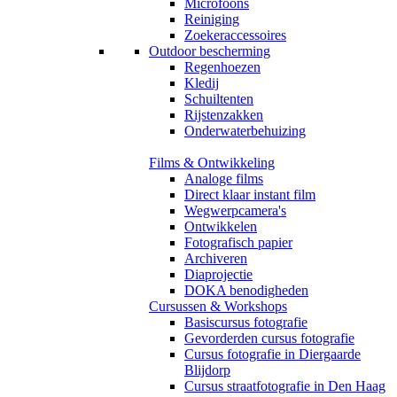
Microfoons
Reiniging
Zoekeraccessoires
Outdoor bescherming
Regenhoezen
Kledij
Schuiltenten
Rijstenzakken
Onderwaterbehuizing
Films & Ontwikkeling
Analoge films
Direct klaar instant film
Wegwerpcamera's
Ontwikkelen
Fotografisch papier
Archiveren
Diaprojectie
DOKA benodigheden
Cursussen & Workshops
Basiscursus fotografie
Gevorderden cursus fotografie
Cursus fotografie in Diergaarde
Blijdorp
Cursus straatfotografie in Den Haag