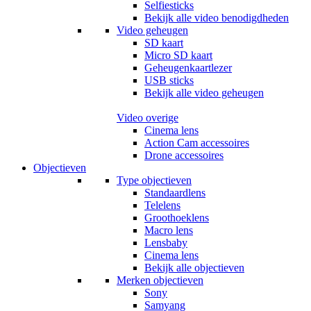
Selfiesticks
Bekijk alle video benodigdheden
Video geheugen
SD kaart
Micro SD kaart
Geheugenkaartlezer
USB sticks
Bekijk alle video geheugen
Video overige
Cinema lens
Action Cam accessoires
Drone accessoires
Objectieven
Type objectieven
Standaardlens
Telelens
Groothoeklens
Macro lens
Lensbaby
Cinema lens
Bekijk alle objectieven
Merken objectieven
Sony
Samyang