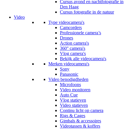
Cursus avond en nachtfotografie in
Den Haag
Cursus fotografie in de natuur
Video
Type videocamera's
Camcorders
Professionele camera’s
Drones
Action camera's
360° camera's
Vlog camera's
Bekijk alle videocamera's
Merken videocamera's
Sony
Panasonic
Video benodigdheden
Microfoons
Video monitoren
Auto Cue
Vlog statieven
Video statieven
Continu licht op camera
Rigs & Cages
Gimbals & accessoires
Videotassen & koffers