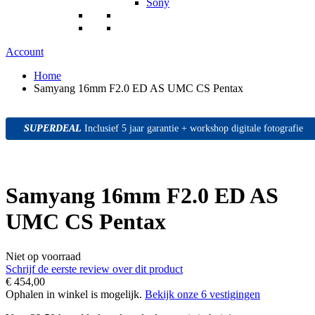
Sony
Account
Home
Samyang 16mm F2.0 ED AS UMC CS Pentax
SUPERDEAL
SUPERDEAL
SUPERDEAL
Inclusief 5 jaar garantie + workshop digitale fotografie
Samyang 16mm F2.0 ED AS
UMC CS Pentax
Niet op voorraad
Schrijf de eerste review over dit product
€ 454,00
Ophalen in winkel is mogelijk.
Bekijk onze 6 vestigingen