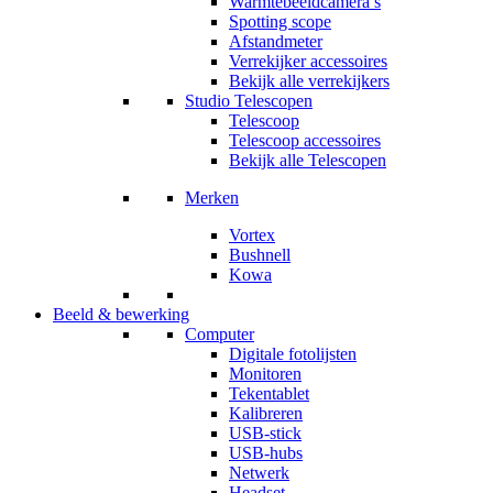
Warmtebeeldcamera’s
Spotting scope
Afstandmeter
Verrekijker accessoires
Bekijk alle verrekijkers
Studio Telescopen
Telescoop
Telescoop accessoires
Bekijk alle Telescopen
Merken
Vortex
Bushnell
Kowa
Beeld & bewerking
Computer
Digitale fotolijsten
Monitoren
Tekentablet
Kalibreren
USB-stick
USB-hubs
Netwerk
Headset