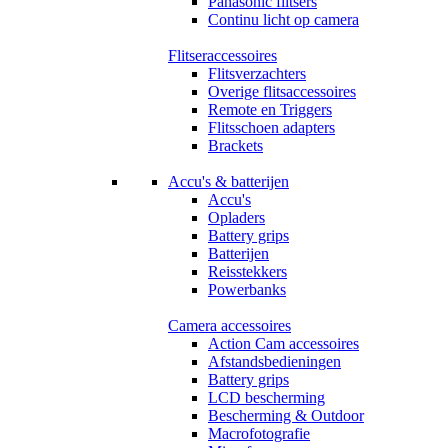
Panasonic flitsers
Continu licht op camera
Flitseraccessoires
Flitsverzachters
Overige flitsaccessoires
Remote en Triggers
Flitsschoen adapters
Brackets
Accu's & batterijen
Accu's
Opladers
Battery grips
Batterijen
Reisstekkers
Powerbanks
Camera accessoires
Action Cam accessoires
Afstandsbedieningen
Battery grips
LCD bescherming
Bescherming & Outdoor
Macrofotografie