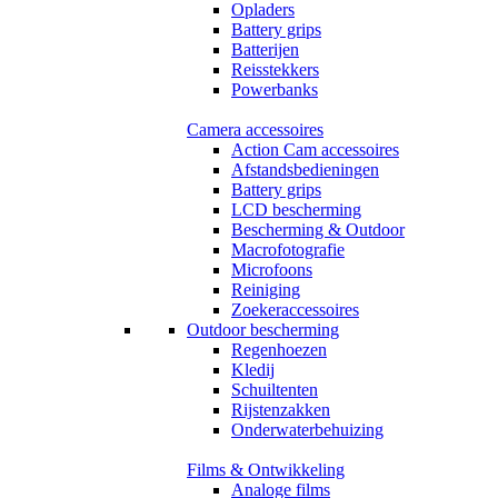
Opladers
Battery grips
Batterijen
Reisstekkers
Powerbanks
Camera accessoires
Action Cam accessoires
Afstandsbedieningen
Battery grips
LCD bescherming
Bescherming & Outdoor
Macrofotografie
Microfoons
Reiniging
Zoekeraccessoires
Outdoor bescherming
Regenhoezen
Kledij
Schuiltenten
Rijstenzakken
Onderwaterbehuizing
Films & Ontwikkeling
Analoge films