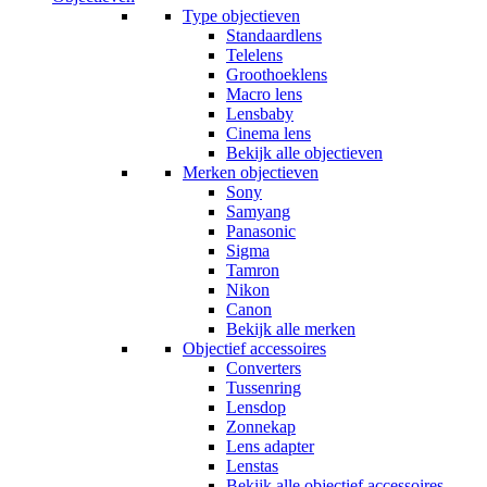
Type objectieven
Standaardlens
Telelens
Groothoeklens
Macro lens
Lensbaby
Cinema lens
Bekijk alle objectieven
Merken objectieven
Sony
Samyang
Panasonic
Sigma
Tamron
Nikon
Canon
Bekijk alle merken
Objectief accessoires
Converters
Tussenring
Lensdop
Zonnekap
Lens adapter
Lenstas
Bekijk alle objectief accessoires