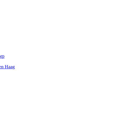
orp
Den Haag