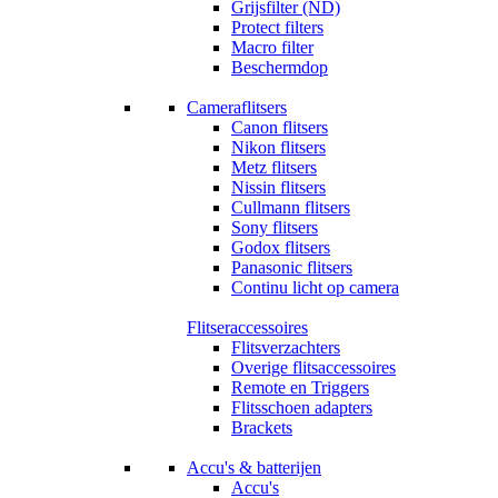
Grijsfilter (ND)
Protect filters
Macro filter
Beschermdop
Cameraflitsers
Canon flitsers
Nikon flitsers
Metz flitsers
Nissin flitsers
Cullmann flitsers
Sony flitsers
Godox flitsers
Panasonic flitsers
Continu licht op camera
Flitseraccessoires
Flitsverzachters
Overige flitsaccessoires
Remote en Triggers
Flitsschoen adapters
Brackets
Accu's & batterijen
Accu's