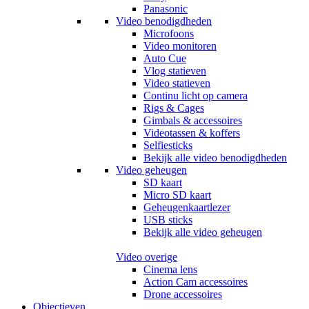
Panasonic
Video benodigdheden
Microfoons
Video monitoren
Auto Cue
Vlog statieven
Video statieven
Continu licht op camera
Rigs & Cages
Gimbals & accessoires
Videotassen & koffers
Selfiesticks
Bekijk alle video benodigdheden
Video geheugen
SD kaart
Micro SD kaart
Geheugenkaartlezer
USB sticks
Bekijk alle video geheugen
Video overige
Cinema lens
Action Cam accessoires
Drone accessoires
Objectieven