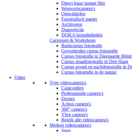
Direct klaar instant film
Wegwerpcamera's
Ontwikkelen
Fotografisch papier
Archiveren
Diaprojectie
DOKA benodigheden
Cursussen & Workshops
Basiscursus fotografie
Gevorderden cursus fotografie
Cursus fotografie in Diergaarde Blijd
Cursus straatfotografie in Den Haag
Cursus avond en nachtfotografie in 
Cursus fotografie in de natuur
Video
Type videocamera's
Camcorders
Professionele camera’s
Drones
Action camera's
360° camera's
Vlog camera's
Bekijk alle videocamera's
Merken videocamera's
Sony