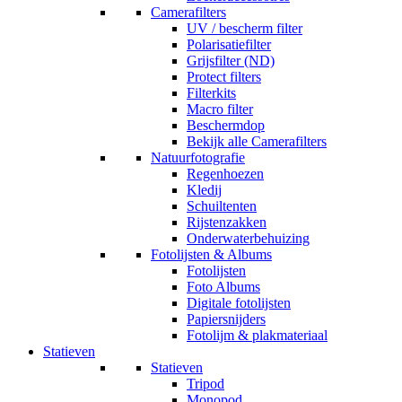
Camerafilters
UV / bescherm filter
Polarisatiefilter
Grijsfilter (ND)
Protect filters
Filterkits
Macro filter
Beschermdop
Bekijk alle Camerafilters
Natuurfotografie
Regenhoezen
Kledij
Schuiltenten
Rijstenzakken
Onderwaterbehuizing
Fotolijsten & Albums
Fotolijsten
Foto Albums
Digitale fotolijsten
Papiersnijders
Fotolijm & plakmateriaal
Statieven
Statieven
Tripod
Monopod