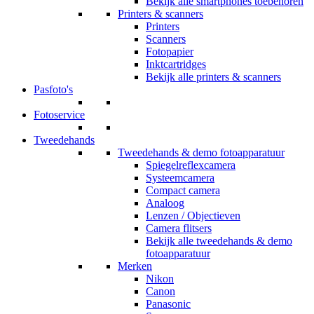
Bekijk alle smartphones toebehoren
Printers & scanners
Printers
Scanners
Fotopapier
Inktcartridges
Bekijk alle printers & scanners
Pasfoto's
Fotoservice
Tweedehands
Tweedehands & demo fotoapparatuur
Spiegelreflexcamera
Systeemcamera
Compact camera
Analoog
Lenzen / Objectieven
Camera flitsers
Bekijk alle tweedehands & demo
fotoapparatuur
Merken
Nikon
Canon
Panasonic