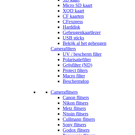
Micro SD kaart
XQD kaart
CF kaarten
CFexpress
Harddisk
Geheugenkaartlezer
USB sticks
Bekijk al het geheugen
Camerafilters
UV / bescherm filter
Polarisatiefilter
Grijsfilter (ND)
Protect filters
Macro filter
Beschermdop
Cameraflitsers
Canon flitsers
Nikon flitsers
Metz flitsers
Nissin flitsers
Cullmann flitsers
Sony flitsers
Godox flitsers