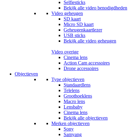
Selfiesticks
Bekijk alle video benodigdheden
Video geheugen
SD kaart
Micro SD kaart
Geheugenkaartlezer
USB sticks
Bekijk alle video geheugen
Video overige
Cinema lens
Action Cam accessoires
Drone accessoires
Objectieven
Type objectieven
Standaardlens
Telelens
Groothoeklens
Macro lens
Lensbaby
Cinema lens
Bekijk alle objectieven
Merken objectieven
Sony
Samyang