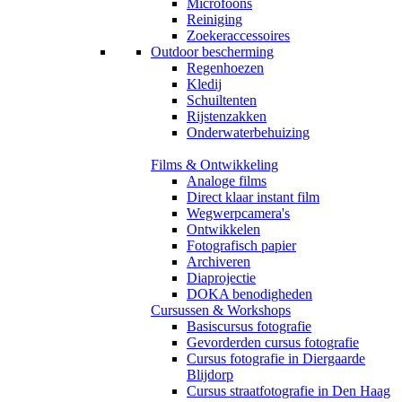
Microfoons
Reiniging
Zoekeraccessoires
Outdoor bescherming
Regenhoezen
Kledij
Schuiltenten
Rijstenzakken
Onderwaterbehuizing
Films & Ontwikkeling
Analoge films
Direct klaar instant film
Wegwerpcamera's
Ontwikkelen
Fotografisch papier
Archiveren
Diaprojectie
DOKA benodigheden
Cursussen & Workshops
Basiscursus fotografie
Gevorderden cursus fotografie
Cursus fotografie in Diergaarde
Blijdorp
Cursus straatfotografie in Den Haag