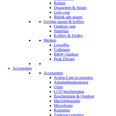
Rugtas
Draagriem & Straps
Lens case
Bekijk alle tassen
Overige tassen & koffers
Outdoor case
Statieftas
Koffers & Trolley
Merken
LowePro
Cullmann
B&W Outdoor
Peak Design
Accessoires
Accessoires
Action Cam accessoires
Afstandsbedieningen
Grips
LCD bescherming
Bescherming & Outdoor
Macrofotografie
Microfoons
Reiniging
Zoekeraccessoires