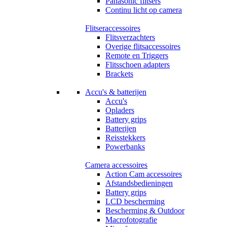
Panasonic flitsers
Continu licht op camera
Flitseraccessoires
Flitsverzachters
Overige flitsaccessoires
Remote en Triggers
Flitsschoen adapters
Brackets
Accu's & batterijen
Accu's
Opladers
Battery grips
Batterijen
Reisstekkers
Powerbanks
Camera accessoires
Action Cam accessoires
Afstandsbedieningen
Battery grips
LCD bescherming
Bescherming & Outdoor
Macrofotografie