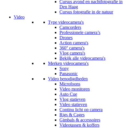
Cursus avond en nachtfotografie in
Den Haag
Cursus fotografie in de natuur
Video
Type videocamera's
Camcorders
Professionele camera’s
Drones
Action camera's
360° camera's
Vlog camera's
Bekijk alle videocamera's
Merken videocamera's
Sony
Panasonic
Video benodigdheden
Microfoons
Video monitoren
Auto Cue
Vlog statieven
Video statieven
Continu licht op camera
Rigs & Cages
Gimbals & accessoires
Videotassen & koffers