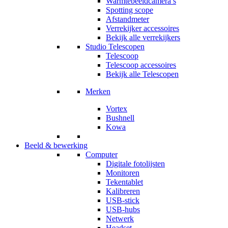
Warmtebeeldcamera’s
Spotting scope
Afstandmeter
Verrekijker accessoires
Bekijk alle verrekijkers
Studio Telescopen
Telescoop
Telescoop accessoires
Bekijk alle Telescopen
Merken
Vortex
Bushnell
Kowa
Beeld & bewerking
Computer
Digitale fotolijsten
Monitoren
Tekentablet
Kalibreren
USB-stick
USB-hubs
Netwerk
Headset