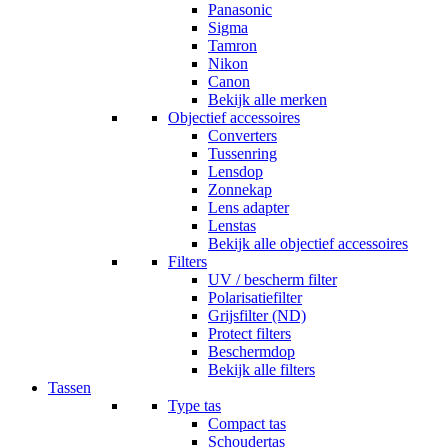
Panasonic
Sigma
Tamron
Nikon
Canon
Bekijk alle merken
Objectief accessoires
Converters
Tussenring
Lensdop
Zonnekap
Lens adapter
Lenstas
Bekijk alle objectief accessoires
Filters
UV / bescherm filter
Polarisatiefilter
Grijsfilter (ND)
Protect filters
Beschermdop
Bekijk alle filters
Tassen
Type tas
Compact tas
Schoudertas