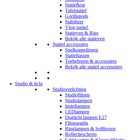
Statiefkop
Tafelstatief
Gorillapods
Stabilizer
Vlog statief
Statieven & Rigs
Bekijk alle statieven
Statief accessoires
Snelkoppelingen
Statieftassen
Toebehoren & accessoires
Bekijk alle statief accessoires
Studio & licht
Studioverlichting
Studioflitsen
Studiolampen
Instellampen
LEDlampen
Daglicht lampen E27
Flitsparaplu
Ringlampen & Softboxen
Reflectiescherm
Grijskaarten & Kleurcalibratie