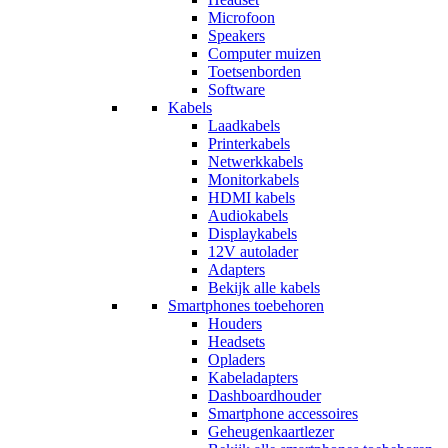
Microfoon
Speakers
Computer muizen
Toetsenborden
Software
Kabels
Laadkabels
Printerkabels
Netwerkkabels
Monitorkabels
HDMI kabels
Audiokabels
Displaykabels
12V autolader
Adapters
Bekijk alle kabels
Smartphones toebehoren
Houders
Headsets
Opladers
Kabeladapters
Dashboardhouder
Smartphone accessoires
Geheugenkaartlezer