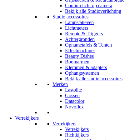
Continu licht op camera
Bekijk alle Studioverlichting
Studio accessoires
Lampstatieven
Lichtmeters
Remote & Triggers
Achtergronden
Opnametafels & Tenten
Effectmachines
Beauty Dishes
Boomarmen
Klemmen & adapters
Ophangsystemen
Bekijk alle studio accessoires
Merken
Lastolite
Gossen
Datacolor
Novoflex
Verrekijkers
Verrekijkers
Verrekijkers
Richtkijkers