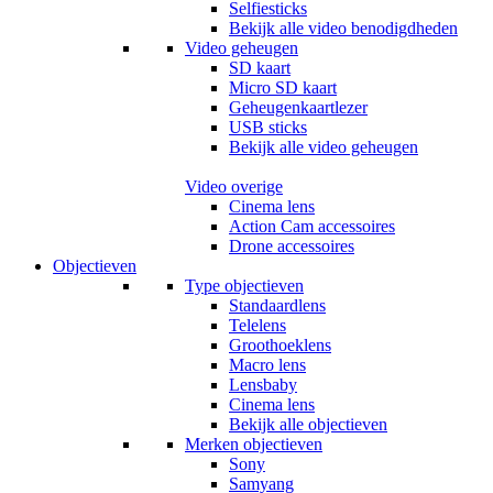
Selfiesticks
Bekijk alle video benodigdheden
Video geheugen
SD kaart
Micro SD kaart
Geheugenkaartlezer
USB sticks
Bekijk alle video geheugen
Video overige
Cinema lens
Action Cam accessoires
Drone accessoires
Objectieven
Type objectieven
Standaardlens
Telelens
Groothoeklens
Macro lens
Lensbaby
Cinema lens
Bekijk alle objectieven
Merken objectieven
Sony
Samyang