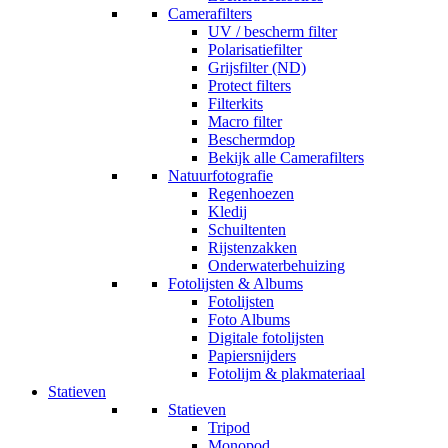
Camerafilters
UV / bescherm filter
Polarisatiefilter
Grijsfilter (ND)
Protect filters
Filterkits
Macro filter
Beschermdop
Bekijk alle Camerafilters
Natuurfotografie
Regenhoezen
Kledij
Schuiltenten
Rijstenzakken
Onderwaterbehuizing
Fotolijsten & Albums
Fotolijsten
Foto Albums
Digitale fotolijsten
Papiersnijders
Fotolijm & plakmateriaal
Statieven
Statieven
Tripod
Monopod