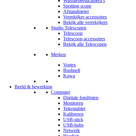
Warmtebeeldcamera’s
Spotting scope
Afstandmeter
Verrekijker accessoires
Bekijk alle verrekijkers
Studio Telescopen
Telescoop
Telescoop accessoires
Bekijk alle Telescopen
Merken
Vortex
Bushnell
Kowa
Beeld & bewerking
Computer
Digitale fotolijsten
Monitoren
Tekentablet
Kalibreren
USB-stick
USB-hubs
Netwerk
Headset