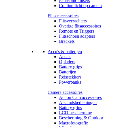
Panasonic flitsers
Continu licht op camera
Flitseraccessoires
Flitsverzachters
Overige flitsaccessoires
Remote en Triggers
Flitsschoen adapters
Brackets
Accu's & batterijen
Accu's
Opladers
Battery grips
Batterijen
Reisstekkers
Powerbanks
Camera accessoires
Action Cam accessoires
Afstandsbedieningen
Battery grips
LCD bescherming
Bescherming & Outdoor
Macrofotografie