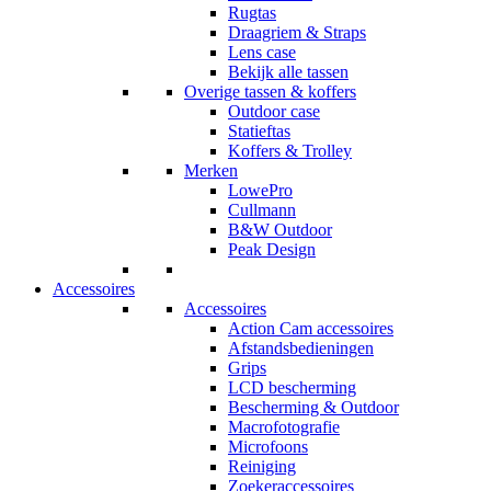
Rugtas
Draagriem & Straps
Lens case
Bekijk alle tassen
Overige tassen & koffers
Outdoor case
Statieftas
Koffers & Trolley
Merken
LowePro
Cullmann
B&W Outdoor
Peak Design
Accessoires
Accessoires
Action Cam accessoires
Afstandsbedieningen
Grips
LCD bescherming
Bescherming & Outdoor
Macrofotografie
Microfoons
Reiniging
Zoekeraccessoires