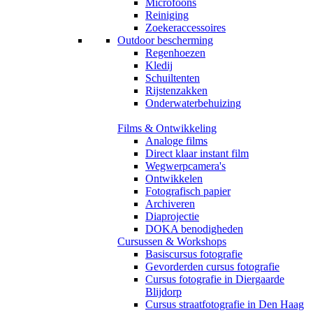
Microfoons
Reiniging
Zoekeraccessoires
Outdoor bescherming
Regenhoezen
Kledij
Schuiltenten
Rijstenzakken
Onderwaterbehuizing
Films & Ontwikkeling
Analoge films
Direct klaar instant film
Wegwerpcamera's
Ontwikkelen
Fotografisch papier
Archiveren
Diaprojectie
DOKA benodigheden
Cursussen & Workshops
Basiscursus fotografie
Gevorderden cursus fotografie
Cursus fotografie in Diergaarde
Blijdorp
Cursus straatfotografie in Den Haag