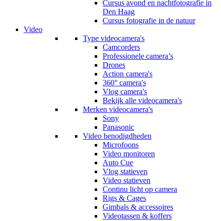
Cursus avond en nachtfotografie in
Den Haag
Cursus fotografie in de natuur
Video
Type videocamera's
Camcorders
Professionele camera’s
Drones
Action camera's
360° camera's
Vlog camera's
Bekijk alle videocamera's
Merken videocamera's
Sony
Panasonic
Video benodigdheden
Microfoons
Video monitoren
Auto Cue
Vlog statieven
Video statieven
Continu licht op camera
Rigs & Cages
Gimbals & accessoires
Videotassen & koffers