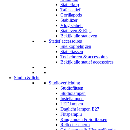
Statiefkop
Tafelstatief
Gorillapods
Stabilizer
Vlog statief
Statieven & Rigs
Bekijk alle statieven
Statief accessoires
Snelkoppelingen
Statieftassen
Toebehoren & accessoires
Bekijk alle statief accessoires
Studio & licht
Studioverlichting
Studioflitsen
Studiolampen
Instellampen
LEDlampen
Daglicht lampen E27
Flitsparaplu
Ringlampen & Softboxen
Reflectiescherm
Grijskaarten & Kleurcalibratie