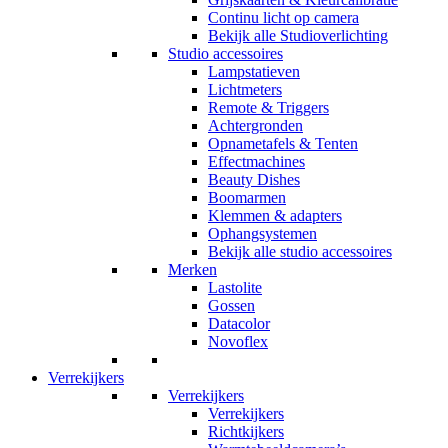
Continu licht op camera
Bekijk alle Studioverlichting
Studio accessoires
Lampstatieven
Lichtmeters
Remote & Triggers
Achtergronden
Opnametafels & Tenten
Effectmachines
Beauty Dishes
Boomarmen
Klemmen & adapters
Ophangsystemen
Bekijk alle studio accessoires
Merken
Lastolite
Gossen
Datacolor
Novoflex
Verrekijkers
Verrekijkers
Verrekijkers
Richtkijkers