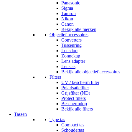
Panasonic
Sigma
Tamron
Nikon
Canon
Bekijk alle merken
Objectief accessoires
Converters
Tussenring
Lensdop
Zonnekap
Lens adapter
Lenstas
Bekijk alle objectief accessoires
Filters
UV / bescherm filter
Polarisatiefilter
Grijsfilter (ND)
Protect filters
Beschermdop
Bekijk alle filters
Tassen
Type tas
Compact tas
Schoudertas