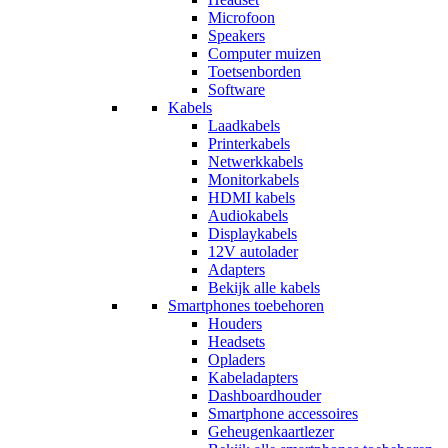
Microfoon
Speakers
Computer muizen
Toetsenborden
Software
Kabels
Laadkabels
Printerkabels
Netwerkkabels
Monitorkabels
HDMI kabels
Audiokabels
Displaykabels
12V autolader
Adapters
Bekijk alle kabels
Smartphones toebehoren
Houders
Headsets
Opladers
Kabeladapters
Dashboardhouder
Smartphone accessoires
Geheugenkaartlezer