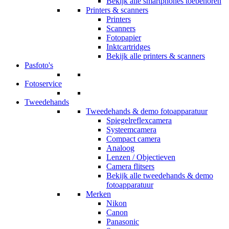
Bekijk alle smartphones toebehoren
Printers & scanners
Printers
Scanners
Fotopapier
Inktcartridges
Bekijk alle printers & scanners
Pasfoto's
Fotoservice
Tweedehands
Tweedehands & demo fotoapparatuur
Spiegelreflexcamera
Systeemcamera
Compact camera
Analoog
Lenzen / Objectieven
Camera flitsers
Bekijk alle tweedehands & demo
fotoapparatuur
Merken
Nikon
Canon
Panasonic