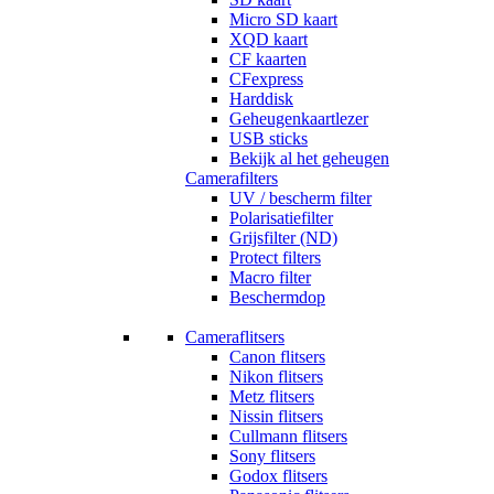
Micro SD kaart
XQD kaart
CF kaarten
CFexpress
Harddisk
Geheugenkaartlezer
USB sticks
Bekijk al het geheugen
Camerafilters
UV / bescherm filter
Polarisatiefilter
Grijsfilter (ND)
Protect filters
Macro filter
Beschermdop
Cameraflitsers
Canon flitsers
Nikon flitsers
Metz flitsers
Nissin flitsers
Cullmann flitsers
Sony flitsers
Godox flitsers