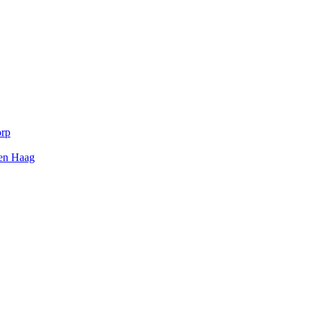
orp
Den Haag