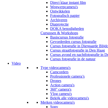
Direct klaar instant film
Wegwerpcamera's
Ontwikkelen
Fotografisch papier
Archiveren
Diaprojectie
DOKA benodigheden
Cursussen & Workshops
Basiscursus fotografie
Gevorderden cursus fotografie
Cursus fotografie in Diergaarde Blijd
Cursus straatfotografie in Den Haag
Cursus avond en nachtfotografie in 
Cursus fotografie in de natuur
Video
Type videocamera's
Camcorders
Professionele camera’s
Drones
Action camera's
360° camera's
Vlog camera's
Bekijk alle videocamera's
Merken videocamera's
Sony