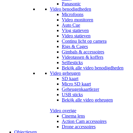
Panasonic
Video benodigdheden
Microfoons
Video monitoren
Auto Cue
Vlog statieven
Video statieven
Continu licht op camera
Rigs & Cages
Gimbals & accessoires
Videotassen & koffers
Selfiesticks
Bekijk alle video benodigdheden
Video geheugen
SD kaart
Micro SD kaart
Geheugenkaartlezer
USB sticks
Bekijk alle video geheugen
Video overige
Cinema lens
Action Cam accessoires
Drone accessoires
Objectieven