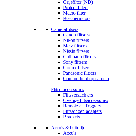
Grijsfilter (ND)
Protect filters
Macro filter
Beschermdop
Cameraflitsers
Canon flitsers
Nikon flitsers
Metz flitsers
Nissin flitsers
Cullmann flitsers
Sony flitsers
Godox flitsers
Panasonic flitsers
Continu licht op camera
Flitseraccessoires
Flitsverzachters
Overige flitsaccessoires
Remote en Triggers
Flitsschoen adapters
Brackets
Accu's & batterijen
Accu's