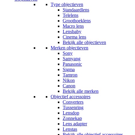
Type objectieven
Standaardlens
Telelens
Groothoeklens
Macro lens
Lensbaby
Cinema lens
Bekijk alle objectieven
Merken objectieven
Sony
Samyang
Panasonic
Sigma
Tamron
Nikon
Canon
Bekijk alle merken
Objectief accessoires
Converters
Tussenring
Lensdop
Zonnekap
Lens adapter
Lenstas
Bekijk alle objectief accessoires