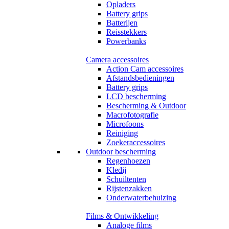
Opladers
Battery grips
Batterijen
Reisstekkers
Powerbanks
Camera accessoires
Action Cam accessoires
Afstandsbedieningen
Battery grips
LCD bescherming
Bescherming & Outdoor
Macrofotografie
Microfoons
Reiniging
Zoekeraccessoires
Outdoor bescherming
Regenhoezen
Kledij
Schuiltenten
Rijstenzakken
Onderwaterbehuizing
Films & Ontwikkeling
Analoge films