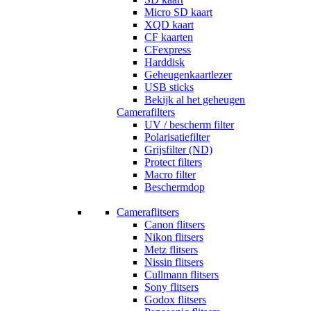
Micro SD kaart
XQD kaart
CF kaarten
CFexpress
Harddisk
Geheugenkaartlezer
USB sticks
Bekijk al het geheugen
Camerafilters
UV / bescherm filter
Polarisatiefilter
Grijsfilter (ND)
Protect filters
Macro filter
Beschermdop
Cameraflitsers
Canon flitsers
Nikon flitsers
Metz flitsers
Nissin flitsers
Cullmann flitsers
Sony flitsers
Godox flitsers