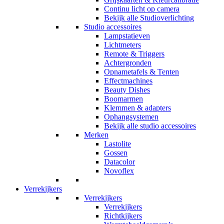
Continu licht op camera
Bekijk alle Studioverlichting
Studio accessoires
Lampstatieven
Lichtmeters
Remote & Triggers
Achtergronden
Opnametafels & Tenten
Effectmachines
Beauty Dishes
Boomarmen
Klemmen & adapters
Ophangsystemen
Bekijk alle studio accessoires
Merken
Lastolite
Gossen
Datacolor
Novoflex
Verrekijkers
Verrekijkers
Verrekijkers
Richtkijkers