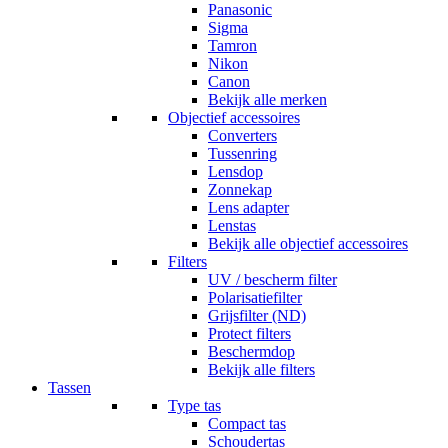
Panasonic
Sigma
Tamron
Nikon
Canon
Bekijk alle merken
Objectief accessoires
Converters
Tussenring
Lensdop
Zonnekap
Lens adapter
Lenstas
Bekijk alle objectief accessoires
Filters
UV / bescherm filter
Polarisatiefilter
Grijsfilter (ND)
Protect filters
Beschermdop
Bekijk alle filters
Tassen
Type tas
Compact tas
Schoudertas