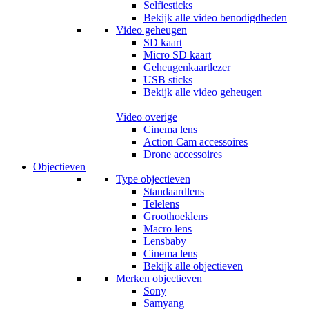
Selfiesticks
Bekijk alle video benodigdheden
Video geheugen
SD kaart
Micro SD kaart
Geheugenkaartlezer
USB sticks
Bekijk alle video geheugen
Video overige
Cinema lens
Action Cam accessoires
Drone accessoires
Objectieven
Type objectieven
Standaardlens
Telelens
Groothoeklens
Macro lens
Lensbaby
Cinema lens
Bekijk alle objectieven
Merken objectieven
Sony
Samyang