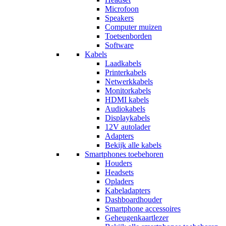
Microfoon
Speakers
Computer muizen
Toetsenborden
Software
Kabels
Laadkabels
Printerkabels
Netwerkkabels
Monitorkabels
HDMI kabels
Audiokabels
Displaykabels
12V autolader
Adapters
Bekijk alle kabels
Smartphones toebehoren
Houders
Headsets
Opladers
Kabeladapters
Dashboardhouder
Smartphone accessoires
Geheugenkaartlezer