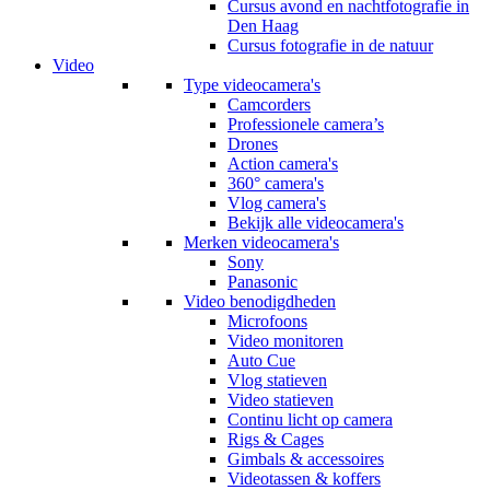
Cursus avond en nachtfotografie in
Den Haag
Cursus fotografie in de natuur
Video
Type videocamera's
Camcorders
Professionele camera’s
Drones
Action camera's
360° camera's
Vlog camera's
Bekijk alle videocamera's
Merken videocamera's
Sony
Panasonic
Video benodigdheden
Microfoons
Video monitoren
Auto Cue
Vlog statieven
Video statieven
Continu licht op camera
Rigs & Cages
Gimbals & accessoires
Videotassen & koffers