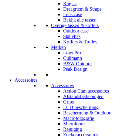
Rugtas
Draagriem & Straps
Lens case
Bekijk alle tassen
Overige tassen & koffers
Outdoor case
Statieftas
Koffers & Trolley
Merken
LowePro
Cullmann
B&W Outdoor
Peak Design
Accessoires
Accessoires
Action Cam accessoires
Afstandsbedieningen
Grips
LCD bescherming
Bescherming & Outdoor
Macrofotografie
Microfoons
Reiniging
Zoekeraccessoires