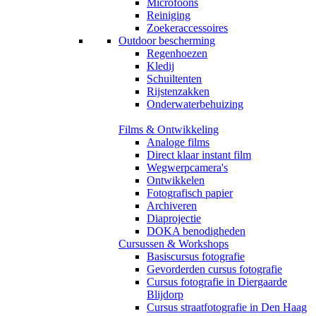
Microfoons
Reiniging
Zoekeraccessoires
Outdoor bescherming
Regenhoezen
Kledij
Schuiltenten
Rijstenzakken
Onderwaterbehuizing
Films & Ontwikkeling
Analoge films
Direct klaar instant film
Wegwerpcamera's
Ontwikkelen
Fotografisch papier
Archiveren
Diaprojectie
DOKA benodigheden
Cursussen & Workshops
Basiscursus fotografie
Gevorderden cursus fotografie
Cursus fotografie in Diergaarde
Blijdorp
Cursus straatfotografie in Den Haag