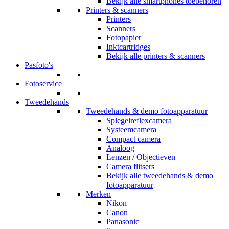
Bekijk alle smartphones toebehoren
Printers & scanners
Printers
Scanners
Fotopapier
Inktcartridges
Bekijk alle printers & scanners
Pasfoto's
Fotoservice
Tweedehands
Tweedehands & demo fotoapparatuur
Spiegelreflexcamera
Systeemcamera
Compact camera
Analoog
Lenzen / Objectieven
Camera flitsers
Bekijk alle tweedehands & demo
fotoapparatuur
Merken
Nikon
Canon
Panasonic