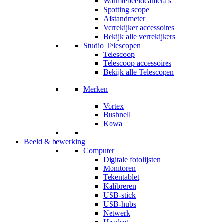
Warmtebeeldcamera’s
Spotting scope
Afstandmeter
Verrekijker accessoires
Bekijk alle verrekijkers
Studio Telescopen
Telescoop
Telescoop accessoires
Bekijk alle Telescopen
Merken
Vortex
Bushnell
Kowa
Beeld & bewerking
Computer
Digitale fotolijsten
Monitoren
Tekentablet
Kalibreren
USB-stick
USB-hubs
Netwerk
Headset