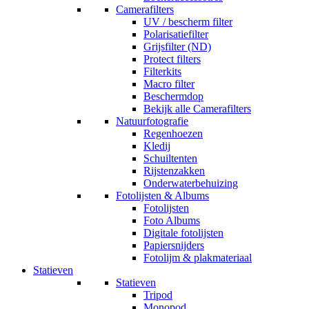
Camerafilters
UV / bescherm filter
Polarisatiefilter
Grijsfilter (ND)
Protect filters
Filterkits
Macro filter
Beschermdop
Bekijk alle Camerafilters
Natuurfotografie
Regenhoezen
Kledij
Schuiltenten
Rijstenzakken
Onderwaterbehuizing
Fotolijsten & Albums
Fotolijsten
Foto Albums
Digitale fotolijsten
Papiersnijders
Fotolijm & plakmateriaal
Statieven
Statieven
Tripod
Monopod