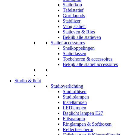
Statiefkop
Tafelstatief
Gorillapods
Stabilizer
Vlog statief
Statieven & Rigs
Bekijk alle statieven
Statief accessoires
Snelkoppelingen
Statieftassen
Toebehoren & accessoires
Bekijk alle statief accessoires
Studio & licht
Studioverlichting
Studioflitsen
Studiolampen
Instellampen
LEDlampen
Daglicht lampen E27
Flitsparaplu
Ringlampen & Softboxen
Reflectiescherm
Grijskaarten & Kleurcalibratie