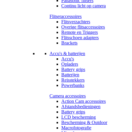
Panasonic flitsers
Continu licht op camera
Flitseraccessoires
Flitsverzachters
Overige flitsaccessoires
Remote en Triggers
Flitsschoen adapters
Brackets
Accu's & batterijen
Accu's
Opladers
Battery grips
Batterijen
Reisstekkers
Powerbanks
Camera accessoires
Action Cam accessoires
Afstandsbedieningen
Battery grips
LCD bescherming
Bescherming & Outdoor
Macrofotografie