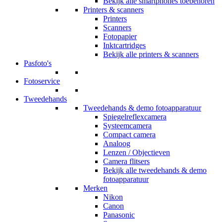
Bekijk alle smartphones toebehoren
Printers & scanners
Printers
Scanners
Fotopapier
Inktcartridges
Bekijk alle printers & scanners
Pasfoto's
Fotoservice
Tweedehands
Tweedehands & demo fotoapparatuur
Spiegelreflexcamera
Systeemcamera
Compact camera
Analoog
Lenzen / Objectieven
Camera flitsers
Bekijk alle tweedehands & demo
fotoapparatuur
Merken
Nikon
Canon
Panasonic