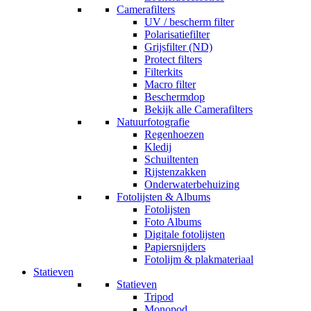
Camerafilters
UV / bescherm filter
Polarisatiefilter
Grijsfilter (ND)
Protect filters
Filterkits
Macro filter
Beschermdop
Bekijk alle Camerafilters
Natuurfotografie
Regenhoezen
Kledij
Schuiltenten
Rijstenzakken
Onderwaterbehuizing
Fotolijsten & Albums
Fotolijsten
Foto Albums
Digitale fotolijsten
Papiersnijders
Fotolijm & plakmateriaal
Statieven
Statieven
Tripod
Monopod