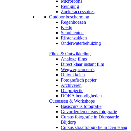
Microfoons
Reiniging
Zoekeraccessoires
Outdoor bescherming
Regenhoezen
Kledij
Schuiltenten
Rijstenzakken
Onderwaterbehuizing
Films & Ontwikkeling
Analoge films
Direct klaar instant film
Wegwerpcamera's
Ontwikkelen
Fotografisch papier
Archiveren
Diaprojectie
DOKA benodigheden
Cursussen & Workshops
Basiscursus fotografie
Gevorderden cursus fotografie
Cursus fotografie in Diergaarde
Blijdorp
Cursus straatfotografie in Den Haag