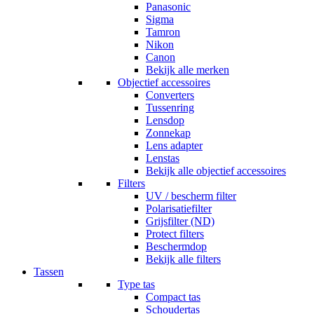
Panasonic
Sigma
Tamron
Nikon
Canon
Bekijk alle merken
Objectief accessoires
Converters
Tussenring
Lensdop
Zonnekap
Lens adapter
Lenstas
Bekijk alle objectief accessoires
Filters
UV / bescherm filter
Polarisatiefilter
Grijsfilter (ND)
Protect filters
Beschermdop
Bekijk alle filters
Tassen
Type tas
Compact tas
Schoudertas