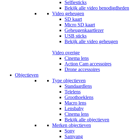
Selfiesticks
Bekijk alle video benodigdheden
Video geheugen
SD kaart
Micro SD kaart
Geheugenkaartlezer
USB sticks
Bekijk alle video geheugen
Video overige
Cinema lens
Action Cam accessoires
Drone accessoires
Objectieven
Type objectieven
Standaardlens
Telelens
Groothoeklens
Macro lens
Lensbaby
Cinema lens
Bekijk alle objectieven
Merken objectieven
Sony
Samyang