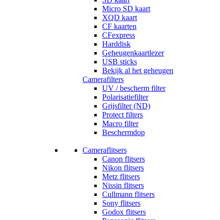
Micro SD kaart
XQD kaart
CF kaarten
CFexpress
Harddisk
Geheugenkaartlezer
USB sticks
Bekijk al het geheugen
Camerafilters
UV / bescherm filter
Polarisatiefilter
Grijsfilter (ND)
Protect filters
Macro filter
Beschermdop
Cameraflitsers
Canon flitsers
Nikon flitsers
Metz flitsers
Nissin flitsers
Cullmann flitsers
Sony flitsers
Godox flitsers