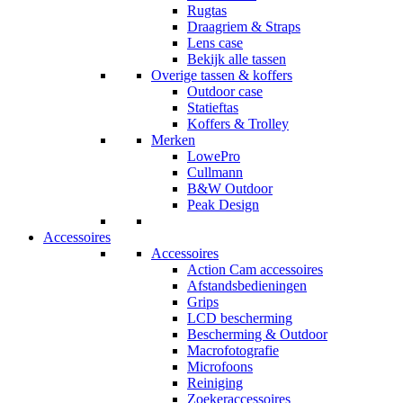
Rugtas
Draagriem & Straps
Lens case
Bekijk alle tassen
Overige tassen & koffers
Outdoor case
Statieftas
Koffers & Trolley
Merken
LowePro
Cullmann
B&W Outdoor
Peak Design
Accessoires
Accessoires
Action Cam accessoires
Afstandsbedieningen
Grips
LCD bescherming
Bescherming & Outdoor
Macrofotografie
Microfoons
Reiniging
Zoekeraccessoires