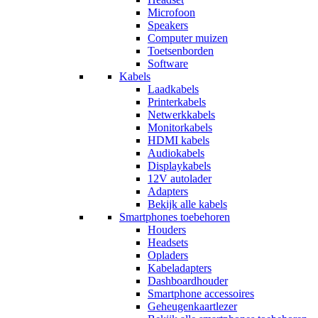
Microfoon
Speakers
Computer muizen
Toetsenborden
Software
Kabels
Laadkabels
Printerkabels
Netwerkkabels
Monitorkabels
HDMI kabels
Audiokabels
Displaykabels
12V autolader
Adapters
Bekijk alle kabels
Smartphones toebehoren
Houders
Headsets
Opladers
Kabeladapters
Dashboardhouder
Smartphone accessoires
Geheugenkaartlezer