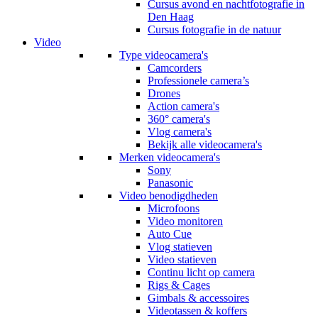
Cursus avond en nachtfotografie in
Den Haag
Cursus fotografie in de natuur
Video
Type videocamera's
Camcorders
Professionele camera’s
Drones
Action camera's
360° camera's
Vlog camera's
Bekijk alle videocamera's
Merken videocamera's
Sony
Panasonic
Video benodigdheden
Microfoons
Video monitoren
Auto Cue
Vlog statieven
Video statieven
Continu licht op camera
Rigs & Cages
Gimbals & accessoires
Videotassen & koffers