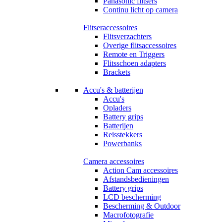
Panasonic flitsers
Continu licht op camera
Flitseraccessoires
Flitsverzachters
Overige flitsaccessoires
Remote en Triggers
Flitsschoen adapters
Brackets
Accu's & batterijen
Accu's
Opladers
Battery grips
Batterijen
Reisstekkers
Powerbanks
Camera accessoires
Action Cam accessoires
Afstandsbedieningen
Battery grips
LCD bescherming
Bescherming & Outdoor
Macrofotografie