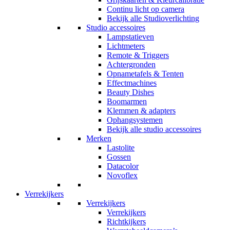
Continu licht op camera
Bekijk alle Studioverlichting
Studio accessoires
Lampstatieven
Lichtmeters
Remote & Triggers
Achtergronden
Opnametafels & Tenten
Effectmachines
Beauty Dishes
Boomarmen
Klemmen & adapters
Ophangsystemen
Bekijk alle studio accessoires
Merken
Lastolite
Gossen
Datacolor
Novoflex
Verrekijkers
Verrekijkers
Verrekijkers
Richtkijkers