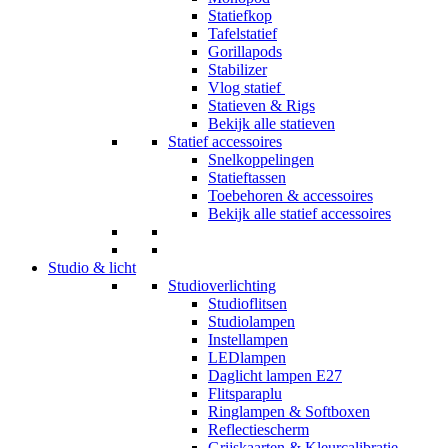
Statiefkop
Tafelstatief
Gorillapods
Stabilizer
Vlog statief
Statieven & Rigs
Bekijk alle statieven
Statief accessoires
Snelkoppelingen
Statieftassen
Toebehoren & accessoires
Bekijk alle statief accessoires
Studio & licht
Studioverlichting
Studioflitsen
Studiolampen
Instellampen
LEDlampen
Daglicht lampen E27
Flitsparaplu
Ringlampen & Softboxen
Reflectiescherm
Grijskaarten & Kleurcalibratie