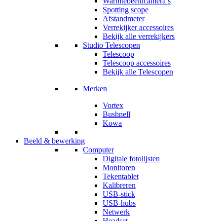
Warmtebeeldcamera’s
Spotting scope
Afstandmeter
Verrekijker accessoires
Bekijk alle verrekijkers
Studio Telescopen
Telescoop
Telescoop accessoires
Bekijk alle Telescopen
Merken
Vortex
Bushnell
Kowa
Beeld & bewerking
Computer
Digitale fotolijsten
Monitoren
Tekentablet
Kalibreren
USB-stick
USB-hubs
Netwerk
Headset