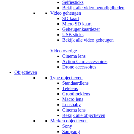
Selfiesticks
Bekijk alle video benodigdheden
Video geheugen
SD kaart
Micro SD kaart
Geheugenkaartlezer
USB sticks
Bekijk alle video geheugen
Video overige
Cinema lens
Action Cam accessoires
Drone accessoires
Objectieven
Type objectieven
Standaardlens
Telelens
Groothoeklens
Macro lens
Lensbaby
Cinema lens
Bekijk alle objectieven
Merken objectieven
Sony
Samyang