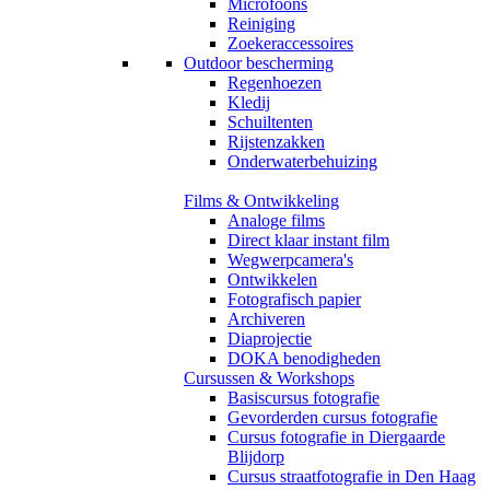
Microfoons
Reiniging
Zoekeraccessoires
Outdoor bescherming
Regenhoezen
Kledij
Schuiltenten
Rijstenzakken
Onderwaterbehuizing
Films & Ontwikkeling
Analoge films
Direct klaar instant film
Wegwerpcamera's
Ontwikkelen
Fotografisch papier
Archiveren
Diaprojectie
DOKA benodigheden
Cursussen & Workshops
Basiscursus fotografie
Gevorderden cursus fotografie
Cursus fotografie in Diergaarde
Blijdorp
Cursus straatfotografie in Den Haag