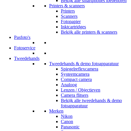
Bekijk alle smartphones toebehoren
Printers & scanners
Printers
Scanners
Fotopapier
Inktcartridges
Bekijk alle printers & scanners
Pasfoto's
Fotoservice
Tweedehands
Tweedehands & demo fotoapparatuur
Spiegelreflexcamera
Systeemcamera
Compact camera
Analoog
Lenzen / Objectieven
Camera flitsers
Bekijk alle tweedehands & demo
fotoapparatuur
Merken
Nikon
Canon
Panasonic