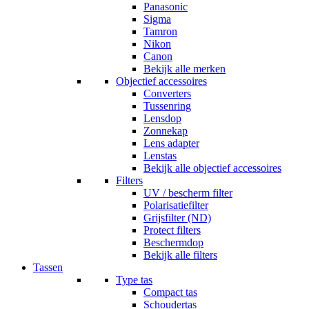
Panasonic
Sigma
Tamron
Nikon
Canon
Bekijk alle merken
Objectief accessoires
Converters
Tussenring
Lensdop
Zonnekap
Lens adapter
Lenstas
Bekijk alle objectief accessoires
Filters
UV / bescherm filter
Polarisatiefilter
Grijsfilter (ND)
Protect filters
Beschermdop
Bekijk alle filters
Tassen
Type tas
Compact tas
Schoudertas