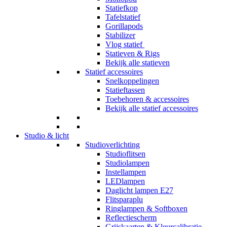
Statiefkop
Tafelstatief
Gorillapods
Stabilizer
Vlog statief
Statieven & Rigs
Bekijk alle statieven
Statief accessoires
Snelkoppelingen
Statieftassen
Toebehoren & accessoires
Bekijk alle statief accessoires
Studio & licht
Studioverlichting
Studioflitsen
Studiolampen
Instellampen
LEDlampen
Daglicht lampen E27
Flitsparaplu
Ringlampen & Softboxen
Reflectiescherm
Grijskaarten & Kleurcalibratie