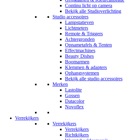
Continu licht op camera
Bekijk alle Studioverlichting
Studio accessoires
Lampstatieven
Lichtmeters
Remote & Triggers
Achtergronden
Opnametafels & Tenten
Effectmachines
Beauty Dishes
Boomarmen
Klemmen & adapters
Ophangsystemen
Bekijk alle studio accessoires
Merken
Lastolite
Gossen
Datacolor
Novoflex
Verrekijkers
Verrekijkers
Verrekijkers
Richtkijkers