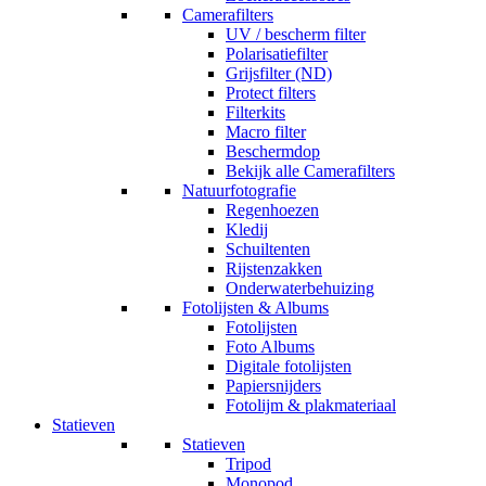
Camerafilters
UV / bescherm filter
Polarisatiefilter
Grijsfilter (ND)
Protect filters
Filterkits
Macro filter
Beschermdop
Bekijk alle Camerafilters
Natuurfotografie
Regenhoezen
Kledij
Schuiltenten
Rijstenzakken
Onderwaterbehuizing
Fotolijsten & Albums
Fotolijsten
Foto Albums
Digitale fotolijsten
Papiersnijders
Fotolijm & plakmateriaal
Statieven
Statieven
Tripod
Monopod