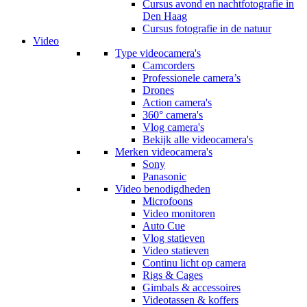
Cursus avond en nachtfotografie in
Den Haag
Cursus fotografie in de natuur
Video
Type videocamera's
Camcorders
Professionele camera’s
Drones
Action camera's
360° camera's
Vlog camera's
Bekijk alle videocamera's
Merken videocamera's
Sony
Panasonic
Video benodigdheden
Microfoons
Video monitoren
Auto Cue
Vlog statieven
Video statieven
Continu licht op camera
Rigs & Cages
Gimbals & accessoires
Videotassen & koffers