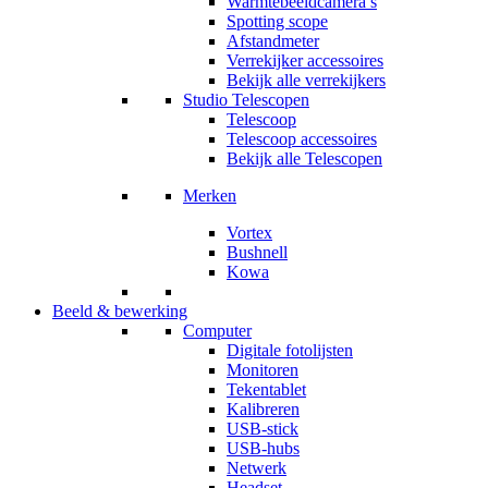
Warmtebeeldcamera’s
Spotting scope
Afstandmeter
Verrekijker accessoires
Bekijk alle verrekijkers
Studio Telescopen
Telescoop
Telescoop accessoires
Bekijk alle Telescopen
Merken
Vortex
Bushnell
Kowa
Beeld & bewerking
Computer
Digitale fotolijsten
Monitoren
Tekentablet
Kalibreren
USB-stick
USB-hubs
Netwerk
Headset