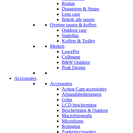
Rugtas
Draagriem & Straps
Lens case
Bekijk alle tassen
Overige tassen & koffers
Outdoor case
Statieftas
Koffers & Trolley
Merken
LowePro
Cullmann
B&W Outdoor
Peak Design
Accessoires
Accessoires
Action Cam accessoires
Afstandsbedieningen
Grips
LCD bescherming
Bescherming & Outdoor
Macrofotografie
Microfoons
Reiniging
Zoekeraccessoires