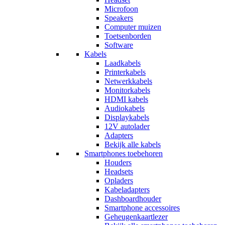
Microfoon
Speakers
Computer muizen
Toetsenborden
Software
Kabels
Laadkabels
Printerkabels
Netwerkkabels
Monitorkabels
HDMI kabels
Audiokabels
Displaykabels
12V autolader
Adapters
Bekijk alle kabels
Smartphones toebehoren
Houders
Headsets
Opladers
Kabeladapters
Dashboardhouder
Smartphone accessoires
Geheugenkaartlezer