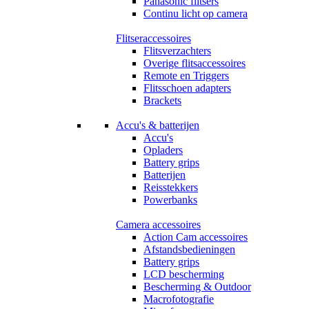
Panasonic flitsers
Continu licht op camera
Flitseraccessoires
Flitsverzachters
Overige flitsaccessoires
Remote en Triggers
Flitsschoen adapters
Brackets
Accu's & batterijen
Accu's
Opladers
Battery grips
Batterijen
Reisstekkers
Powerbanks
Camera accessoires
Action Cam accessoires
Afstandsbedieningen
Battery grips
LCD bescherming
Bescherming & Outdoor
Macrofotografie