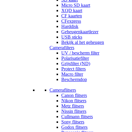
Micro SD kaart
XQD kaart
CF kaarten
CFexpress
Harddisk
Geheugenkaartlezer
USB sticks
Bekijk al het geheugen
Camerafilters
UV / bescherm filter
Polarisatiefilter
Grijsfilter (ND)
Protect filters
Macro filter
Beschermdop
Cameraflitsers
Canon flitsers
Nikon flitsers
Metz flitsers
Nissin flitsers
Cullmann flitsers
Sony flitsers
Godox flitsers