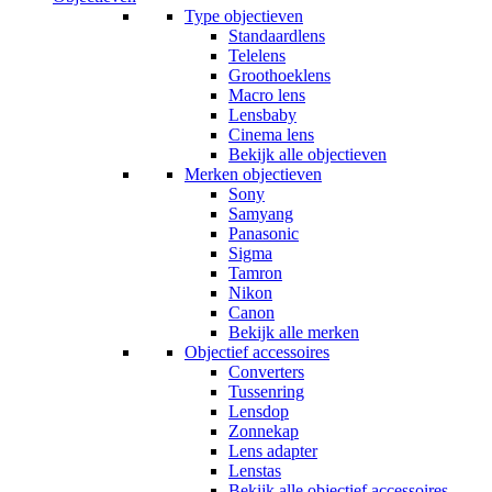
Type objectieven
Standaardlens
Telelens
Groothoeklens
Macro lens
Lensbaby
Cinema lens
Bekijk alle objectieven
Merken objectieven
Sony
Samyang
Panasonic
Sigma
Tamron
Nikon
Canon
Bekijk alle merken
Objectief accessoires
Converters
Tussenring
Lensdop
Zonnekap
Lens adapter
Lenstas
Bekijk alle objectief accessoires