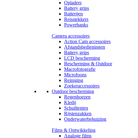
Opladers
Battery grips
Batterijen
Reisstekkers
Powerbanks
Camera accessoires
Action Cam accessoires
Afstandsbedieningen
Battery grips
LCD bescherming
Bescherming & Outdoor
Macrofotografie
Microfoons
Reiniging
Zoekeraccessoires
Outdoor bescherming
Regenhoezen
Kledij
Schuiltenten
Rijstenzakken
Onderwaterbehuizing
Films & Ontwikkeling
Analoge films