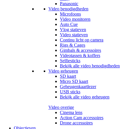
Panasonic
Video benodigdheden
Microfoons
Video monitoren
Auto Cue
Vlog statieven
Video statieven
Continu licht op camera
Rigs & Cages
Gimbals & accessoires
Videotassen & koffers
Selfiesticks
Bekijk alle video benodigdheden
Video geheugen
SD kaart
Micro SD kaart
Geheugenkaartlezer
USB sticks
Bekijk alle video geheugen
Video overige
Cinema lens
Action Cam accessoires
Drone accessoires
Objectieven