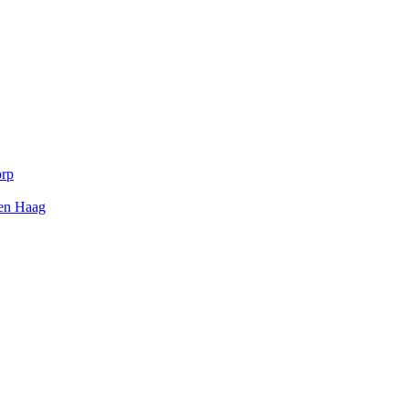
orp
Den Haag