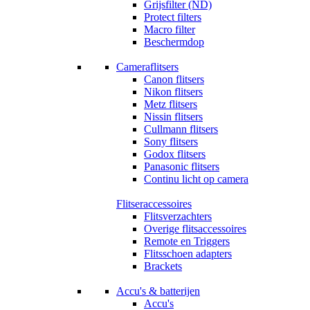
Grijsfilter (ND)
Protect filters
Macro filter
Beschermdop
Cameraflitsers
Canon flitsers
Nikon flitsers
Metz flitsers
Nissin flitsers
Cullmann flitsers
Sony flitsers
Godox flitsers
Panasonic flitsers
Continu licht op camera
Flitseraccessoires
Flitsverzachters
Overige flitsaccessoires
Remote en Triggers
Flitsschoen adapters
Brackets
Accu's & batterijen
Accu's