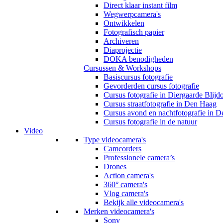
Direct klaar instant film
Wegwerpcamera's
Ontwikkelen
Fotografisch papier
Archiveren
Diaprojectie
DOKA benodigheden
Cursussen & Workshops
Basiscursus fotografie
Gevorderden cursus fotografie
Cursus fotografie in Diergaarde Blijd
Cursus straatfotografie in Den Haag
Cursus avond en nachtfotografie in 
Cursus fotografie in de natuur
Video
Type videocamera's
Camcorders
Professionele camera’s
Drones
Action camera's
360° camera's
Vlog camera's
Bekijk alle videocamera's
Merken videocamera's
Sony