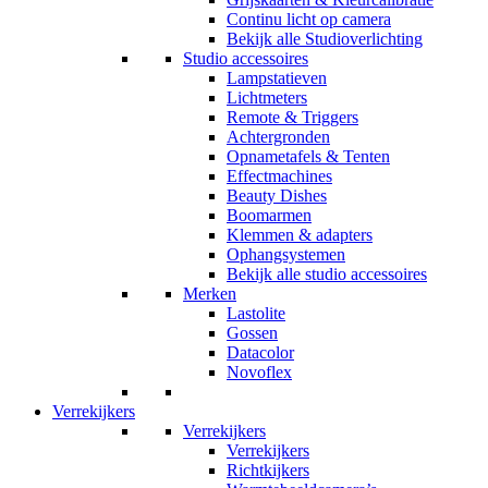
Continu licht op camera
Bekijk alle Studioverlichting
Studio accessoires
Lampstatieven
Lichtmeters
Remote & Triggers
Achtergronden
Opnametafels & Tenten
Effectmachines
Beauty Dishes
Boomarmen
Klemmen & adapters
Ophangsystemen
Bekijk alle studio accessoires
Merken
Lastolite
Gossen
Datacolor
Novoflex
Verrekijkers
Verrekijkers
Verrekijkers
Richtkijkers