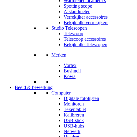
Warmtebeeldcamera’s
Spotting scope
Afstandmeter
Verrekijker accessoires
Bekijk alle verrekijkers
Studio Telescopen
Telescoop
Telescoop accessoires
Bekijk alle Telescopen
Merken
Vortex
Bushnell
Kowa
Beeld & bewerking
Computer
Digitale fotolijsten
Monitoren
Tekentablet
Kalibreren
USB-stick
USB-hubs
Netwerk
Headset