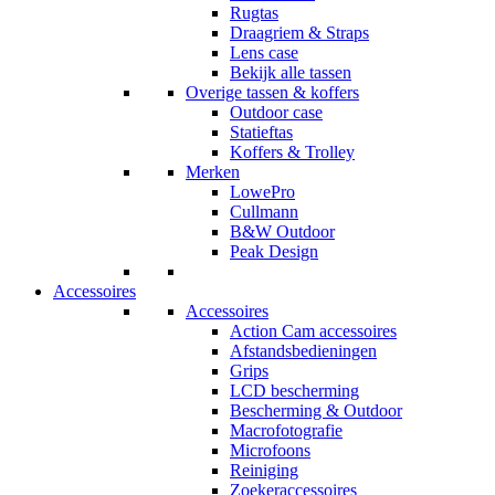
Rugtas
Draagriem & Straps
Lens case
Bekijk alle tassen
Overige tassen & koffers
Outdoor case
Statieftas
Koffers & Trolley
Merken
LowePro
Cullmann
B&W Outdoor
Peak Design
Accessoires
Accessoires
Action Cam accessoires
Afstandsbedieningen
Grips
LCD bescherming
Bescherming & Outdoor
Macrofotografie
Microfoons
Reiniging
Zoekeraccessoires