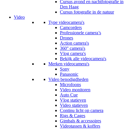
Cursus avond en nachtfotografie in
Den Haag
Cursus fotografie in de natuur
Video
Type videocamera's
Camcorders
Professionele camera’s
Drones
Action camera's
360° camera's
Vlog camera's
Bekijk alle videocamera's
Merken videocamera's
Sony
Panasonic
Video benodigdheden
Microfoons
Video monitoren
Auto Cue
Vlog statieven
Video statieven
Continu licht op camera
Rigs & Cages
Gimbals & accessoires
Videotassen & koffers