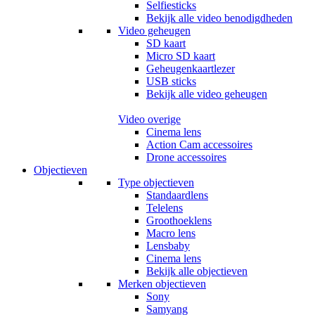
Selfiesticks
Bekijk alle video benodigdheden
Video geheugen
SD kaart
Micro SD kaart
Geheugenkaartlezer
USB sticks
Bekijk alle video geheugen
Video overige
Cinema lens
Action Cam accessoires
Drone accessoires
Objectieven
Type objectieven
Standaardlens
Telelens
Groothoeklens
Macro lens
Lensbaby
Cinema lens
Bekijk alle objectieven
Merken objectieven
Sony
Samyang