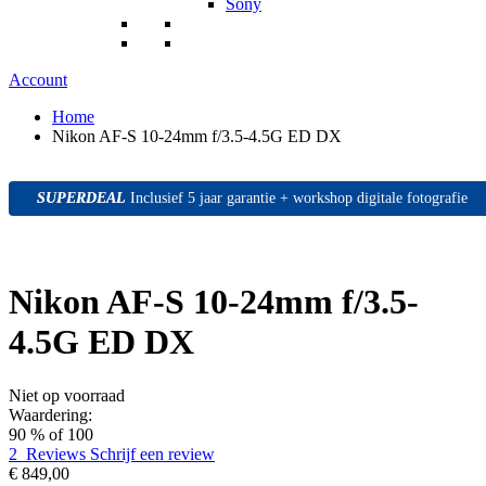
Sony
Account
Home
Nikon AF-S 10-24mm f/3.5-4.5G ED DX
SUPERDEAL
SUPERDEAL
SUPERDEAL
Inclusief 5 jaar garantie + workshop digitale fotografie
Nikon AF-S 10-24mm f/3.5-
4.5G ED DX
Niet op voorraad
Waardering:
90
% of
100
2
Reviews
Schrijf een review
€ 849,00