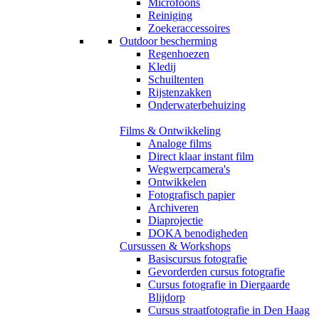
Microfoons
Reiniging
Zoekeraccessoires
Outdoor bescherming
Regenhoezen
Kledij
Schuiltenten
Rijstenzakken
Onderwaterbehuizing
Films & Ontwikkeling
Analoge films
Direct klaar instant film
Wegwerpcamera's
Ontwikkelen
Fotografisch papier
Archiveren
Diaprojectie
DOKA benodigheden
Cursussen & Workshops
Basiscursus fotografie
Gevorderden cursus fotografie
Cursus fotografie in Diergaarde
Blijdorp
Cursus straatfotografie in Den Haag