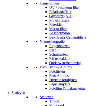
Camerafilters
UV / bescherm filter
Polarisatiefilter
Grijsfilter (ND)
Protect filters
Filterkits
Macro filter
Beschermdop
Bekijk alle Camerafilters
Natuurfotografie
Regenhoezen
Kledij
Schuiltenten
Rijstenzakken
Onderwaterbehuizing
Fotolijsten & Albums
Fotolijsten
Foto Albums
Digitale fotolijsten
Papiersnijders
Fotolijm & plakmateriaal
Statieven
Statieven
Tripod
Monopod