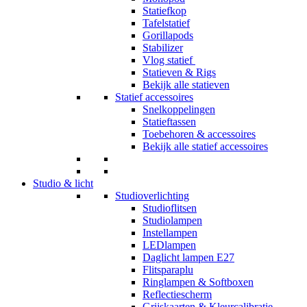
Statiefkop
Tafelstatief
Gorillapods
Stabilizer
Vlog statief
Statieven & Rigs
Bekijk alle statieven
Statief accessoires
Snelkoppelingen
Statieftassen
Toebehoren & accessoires
Bekijk alle statief accessoires
Studio & licht
Studioverlichting
Studioflitsen
Studiolampen
Instellampen
LEDlampen
Daglicht lampen E27
Flitsparaplu
Ringlampen & Softboxen
Reflectiescherm
Grijskaarten & Kleurcalibratie