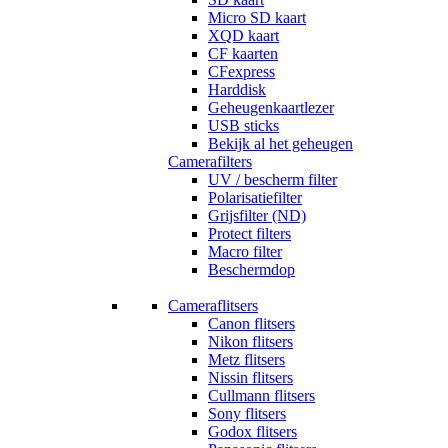
Micro SD kaart
XQD kaart
CF kaarten
CFexpress
Harddisk
Geheugenkaartlezer
USB sticks
Bekijk al het geheugen
Camerafilters
UV / bescherm filter
Polarisatiefilter
Grijsfilter (ND)
Protect filters
Macro filter
Beschermdop
Cameraflitsers
Canon flitsers
Nikon flitsers
Metz flitsers
Nissin flitsers
Cullmann flitsers
Sony flitsers
Godox flitsers