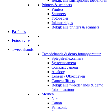
Bekijk alle smartphones toebehoren
Printers & scanners
Printers
Scanners
Fotopapier
Inktcartridges
Bekijk alle printers & scanners
Pasfoto's
Fotoservice
Tweedehands
Tweedehands & demo fotoapparatuur
Spiegelreflexcamera
Systeemcamera
Compact camera
Analoog
Lenzen / Objectieven
Camera flitsers
Bekijk alle tweedehands & demo
fotoapparatuur
Merken
Nikon
Canon
Panasonic