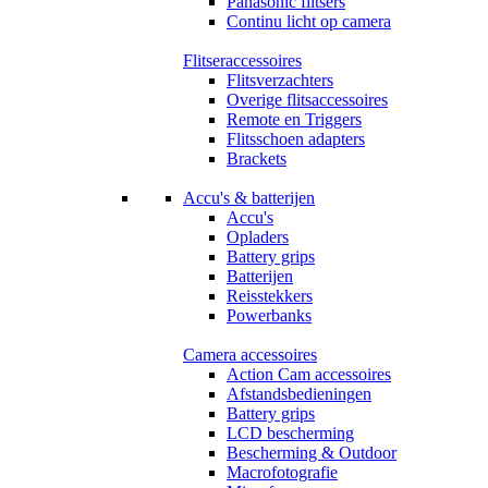
Panasonic flitsers
Continu licht op camera
Flitseraccessoires
Flitsverzachters
Overige flitsaccessoires
Remote en Triggers
Flitsschoen adapters
Brackets
Accu's & batterijen
Accu's
Opladers
Battery grips
Batterijen
Reisstekkers
Powerbanks
Camera accessoires
Action Cam accessoires
Afstandsbedieningen
Battery grips
LCD bescherming
Bescherming & Outdoor
Macrofotografie