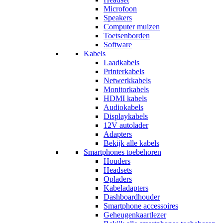
Microfoon
Speakers
Computer muizen
Toetsenborden
Software
Kabels
Laadkabels
Printerkabels
Netwerkkabels
Monitorkabels
HDMI kabels
Audiokabels
Displaykabels
12V autolader
Adapters
Bekijk alle kabels
Smartphones toebehoren
Houders
Headsets
Opladers
Kabeladapters
Dashboardhouder
Smartphone accessoires
Geheugenkaartlezer