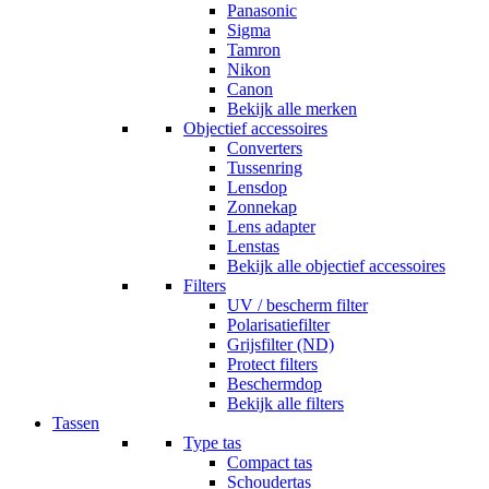
Panasonic
Sigma
Tamron
Nikon
Canon
Bekijk alle merken
Objectief accessoires
Converters
Tussenring
Lensdop
Zonnekap
Lens adapter
Lenstas
Bekijk alle objectief accessoires
Filters
UV / bescherm filter
Polarisatiefilter
Grijsfilter (ND)
Protect filters
Beschermdop
Bekijk alle filters
Tassen
Type tas
Compact tas
Schoudertas