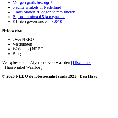
Morgen gratis bezorgd*
6 echte winkels in Nederland
Gratis binnen 30 dagen te retourneren
Bij ons minimaal 5 jaar garantie
Klanten geven ons een
8,8/10
Neboweb.nl
Over NEBO
Vestigingen
Werken bij NEBO
Blog
Veilig bestellen
|
Algemene voorwaarden
|
Disclaimer
|
Thuiswinkel Waarborg
© 2026 NEBO de fotospecialist sinds 1923 | Den Haag