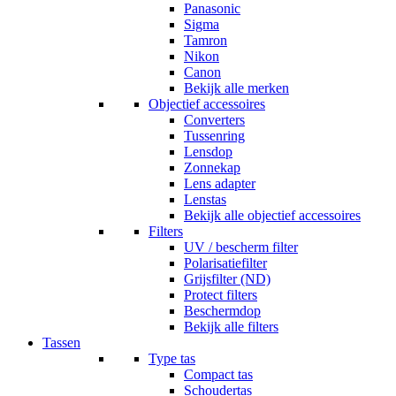
Panasonic
Sigma
Tamron
Nikon
Canon
Bekijk alle merken
Objectief accessoires
Converters
Tussenring
Lensdop
Zonnekap
Lens adapter
Lenstas
Bekijk alle objectief accessoires
Filters
UV / bescherm filter
Polarisatiefilter
Grijsfilter (ND)
Protect filters
Beschermdop
Bekijk alle filters
Tassen
Type tas
Compact tas
Schoudertas