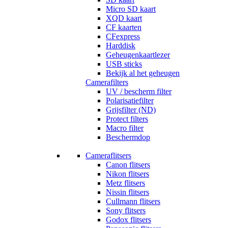
Micro SD kaart
XQD kaart
CF kaarten
CFexpress
Harddisk
Geheugenkaartlezer
USB sticks
Bekijk al het geheugen
Camerafilters
UV / bescherm filter
Polarisatiefilter
Grijsfilter (ND)
Protect filters
Macro filter
Beschermdop
Cameraflitsers
Canon flitsers
Nikon flitsers
Metz flitsers
Nissin flitsers
Cullmann flitsers
Sony flitsers
Godox flitsers