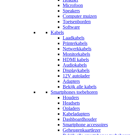
Microfoon
Speakers
Computer muizen
Toetsenborden
Software
Kabels
Laadkabels
Printerkabels
Netwerkkabels
Monitorkabels
HDMI kabels
Audiokabels
Displaykabels
12V autolader
Adapters
Bekijk alle kabels
Smartphones toebehoren
Houders
Headsets
Opladers
Kabeladapters
Dashboardhouder
Smartphone accessoires
Geheugenkaartlezer