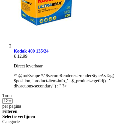
Kodak 400 135/24
€ 12,99
Direct leverbaar
/* @noEscape */ $secureRenderer->renderStyleAsTag(
$position, 'product-item-info_' . $_product->getId() . '
div.actions-secondary' ) : '' ?>
Toon
per pagina
Filteren
Selectie verfijnen
Categorie