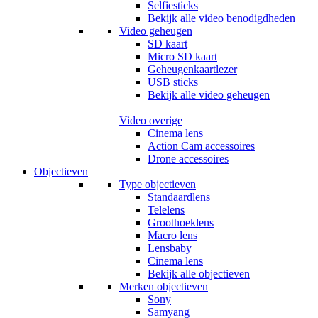
Selfiesticks
Bekijk alle video benodigdheden
Video geheugen
SD kaart
Micro SD kaart
Geheugenkaartlezer
USB sticks
Bekijk alle video geheugen
Video overige
Cinema lens
Action Cam accessoires
Drone accessoires
Objectieven
Type objectieven
Standaardlens
Telelens
Groothoeklens
Macro lens
Lensbaby
Cinema lens
Bekijk alle objectieven
Merken objectieven
Sony
Samyang