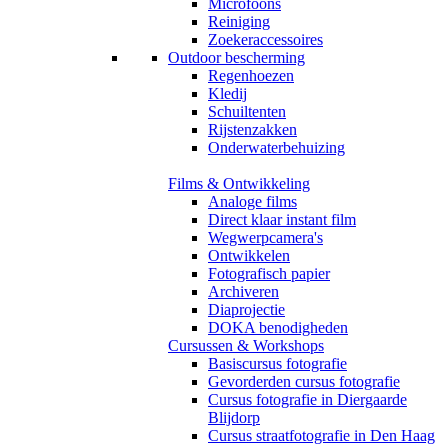
Microfoons
Reiniging
Zoekeraccessoires
Outdoor bescherming
Regenhoezen
Kledij
Schuiltenten
Rijstenzakken
Onderwaterbehuizing
Films & Ontwikkeling
Analoge films
Direct klaar instant film
Wegwerpcamera's
Ontwikkelen
Fotografisch papier
Archiveren
Diaprojectie
DOKA benodigheden
Cursussen & Workshops
Basiscursus fotografie
Gevorderden cursus fotografie
Cursus fotografie in Diergaarde
Blijdorp
Cursus straatfotografie in Den Haag