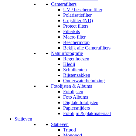
Camerafilters
UV / bescherm filter
Polarisatiefilter
Grijsfilter (ND)
Protect filters
Filterkits
Macro filter
Beschermdop
Bekijk alle Camerafilters
Natuurfotografie
Regenhoezen
Kledij
Schuiltenten
Rijstenzakken
Onderwaterbehuizing
Fotolijsten & Albums
Fotolijsten
Foto Albums
Digitale fotolijsten
Papiersnijders
Fotolijm & plakmateriaal
Statieven
Statieven
Tripod
Monopod