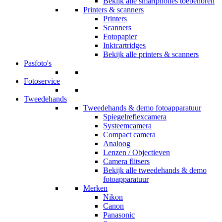
Bekijk alle smartphones toebehoren
Printers & scanners
Printers
Scanners
Fotopapier
Inktcartridges
Bekijk alle printers & scanners
Pasfoto's
Fotoservice
Tweedehands
Tweedehands & demo fotoapparatuur
Spiegelreflexcamera
Systeemcamera
Compact camera
Analoog
Lenzen / Objectieven
Camera flitsers
Bekijk alle tweedehands & demo
fotoapparatuur
Merken
Nikon
Canon
Panasonic