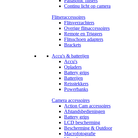
Panasonic flitsers
Continu licht op camera
Flitseraccessoires
Flitsverzachters
Overige flitsaccessoires
Remote en Triggers
Flitsschoen adapters
Brackets
Accu's & batterijen
Accu's
Opladers
Battery grips
Batterijen
Reisstekkers
Powerbanks
Camera accessoires
Action Cam accessoires
Afstandsbedieningen
Battery grips
LCD bescherming
Bescherming & Outdoor
Macrofotografie