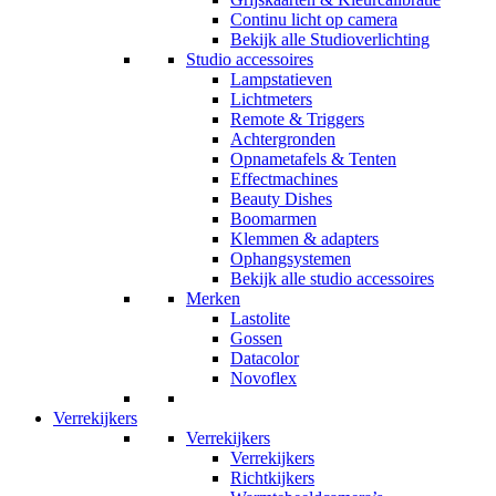
Continu licht op camera
Bekijk alle Studioverlichting
Studio accessoires
Lampstatieven
Lichtmeters
Remote & Triggers
Achtergronden
Opnametafels & Tenten
Effectmachines
Beauty Dishes
Boomarmen
Klemmen & adapters
Ophangsystemen
Bekijk alle studio accessoires
Merken
Lastolite
Gossen
Datacolor
Novoflex
Verrekijkers
Verrekijkers
Verrekijkers
Richtkijkers