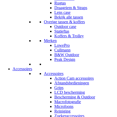
Rugtas
Draagriem & Straps
Lens case
Bekijk alle tassen
Overige tassen & koffers
Outdoor case
Statieftas
Koffers & Trolley
Merken
LowePro
Cullmann
B&W Outdoor
Peak Design
Accessoires
Accessoires
Action Cam accessoires
Afstandsbedieningen
Grips
LCD bescherming
Bescherming & Outdoor
Macrofotografie
Microfoons
Reiniging
Zoekeraccessoires