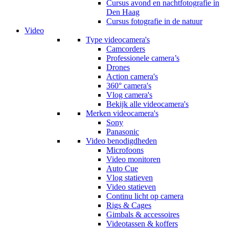
Cursus avond en nachtfotografie in
Den Haag
Cursus fotografie in de natuur
Video
Type videocamera's
Camcorders
Professionele camera’s
Drones
Action camera's
360° camera's
Vlog camera's
Bekijk alle videocamera's
Merken videocamera's
Sony
Panasonic
Video benodigdheden
Microfoons
Video monitoren
Auto Cue
Vlog statieven
Video statieven
Continu licht op camera
Rigs & Cages
Gimbals & accessoires
Videotassen & koffers