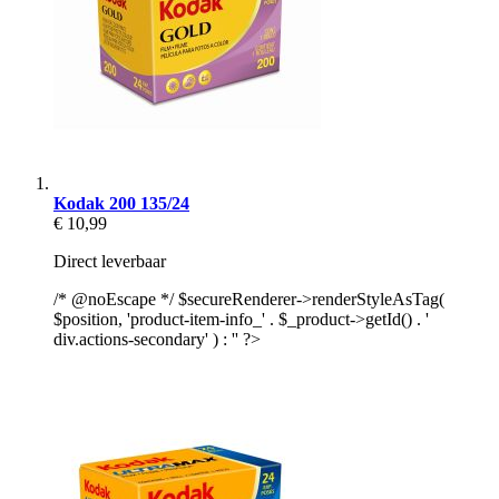
Kodak 200 135/24
€ 10,99
Direct leverbaar
/* @noEscape */ $secureRenderer->renderStyleAsTag(
$position, 'product-item-info_' . $_product->getId() . '
div.actions-secondary' ) : '' ?>