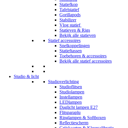
Statiefkop
Tafelstatief
Gorillapods
Stabilizer
Vlog statief
Statieven & Rigs
Bekijk alle statieven
Statief accessoires
Snelkoppelingen
Statieftassen
Toebehoren & accessoires
Bekijk alle statief accessoires
Studio & licht
Studioverlichting
Studioflitsen
Studiolampen
Instellampen
LEDlampen
Daglicht lampen E27
Flitsparaplu
Ringlampen & Softboxen
Reflectiescherm
Grijskaarten & Kleurcalibratie