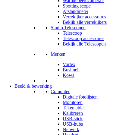
Warmtebeeldcamera’s
Spotting scope
Afstandmeter
Verrekijker accessoires
Bekijk alle verrekijkers
Studio Telescopen
Telescoop
Telescoop accessoires
Bekijk alle Telescopen
Merken
Vortex
Bushnell
Kowa
Beeld & bewerking
Computer
Digitale fotolijsten
Monitoren
Tekentablet
Kalibreren
USB-stick
USB-hubs
Netwerk
Headset