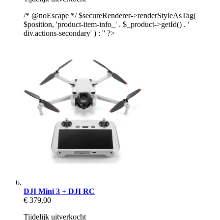
/* @noEscape */ $secureRenderer->renderStyleAsTag(
$position, 'product-item-info_' . $_product->getId() . '
div.actions-secondary' ) : '' ?>
DJI Mini 3 + DJI RC
€ 379,00
Tijdelijk uitverkocht