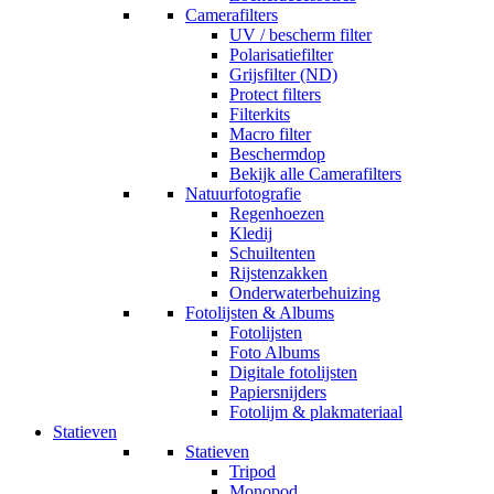
Camerafilters
UV / bescherm filter
Polarisatiefilter
Grijsfilter (ND)
Protect filters
Filterkits
Macro filter
Beschermdop
Bekijk alle Camerafilters
Natuurfotografie
Regenhoezen
Kledij
Schuiltenten
Rijstenzakken
Onderwaterbehuizing
Fotolijsten & Albums
Fotolijsten
Foto Albums
Digitale fotolijsten
Papiersnijders
Fotolijm & plakmateriaal
Statieven
Statieven
Tripod
Monopod