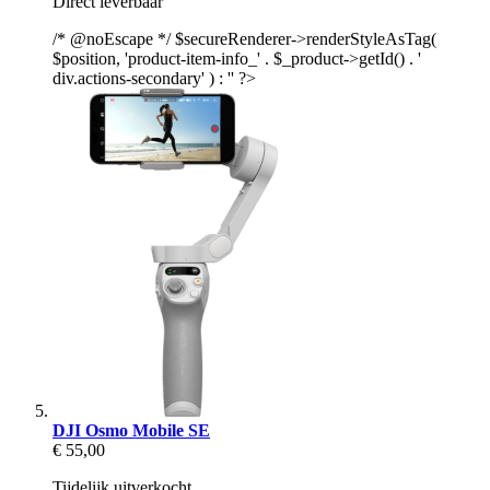
Direct leverbaar
/* @noEscape */ $secureRenderer->renderStyleAsTag(
$position, 'product-item-info_' . $_product->getId() . '
div.actions-secondary' ) : '' ?>
DJI Osmo Mobile SE
€ 55,00
Tijdelijk uitverkocht