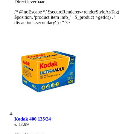
Direct leverbaar
/* @noEscape */ $secureRenderer->renderStyleAsTag(
$position, 'product-item-info_' . $_product->getId() . '
div.actions-secondary' ) : '' ?>
Kodak 400 135/24
€ 12,99