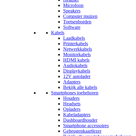
Microfoon
Speakers
Computer muizen
Toetsenborden
Software
Kabels
Laadkabels
Printerkabels
Netwerkkabels
Monitorkabels
HDMI kabels
Audiokabels
Displaykabels
12V autolader
Adapters
Bekijk alle kabels
Smartphones toebehoren
Houders
Headsets
Opladers
Kabeladapters
Dashboardhouder
Smartphone accessoires
Geheugenkaartlezer