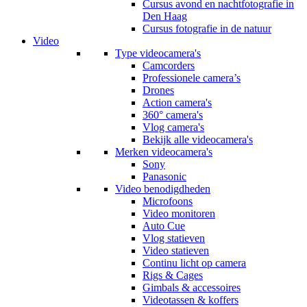
Cursus avond en nachtfotografie in
Den Haag
Cursus fotografie in de natuur
Video
Type videocamera's
Camcorders
Professionele camera’s
Drones
Action camera's
360° camera's
Vlog camera's
Bekijk alle videocamera's
Merken videocamera's
Sony
Panasonic
Video benodigdheden
Microfoons
Video monitoren
Auto Cue
Vlog statieven
Video statieven
Continu licht op camera
Rigs & Cages
Gimbals & accessoires
Videotassen & koffers