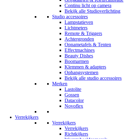
Continu licht op camera
Bekijk alle Studioverlichting
Studio accessoires
Lampstatieven
Lichtmeters
Remote & Triggers
Achtergronden
Opnametafels & Tenten
Effectmachines
Beauty Dishes
Boomarmen
Klemmen & adapters
Ophangsystemen
Bekijk alle studio accessoires
Merken
Lastolite
Gossen
Datacolor
Novoflex
Verrekijkers
Verrekijkers
Verrekijkers
Richtkijkers