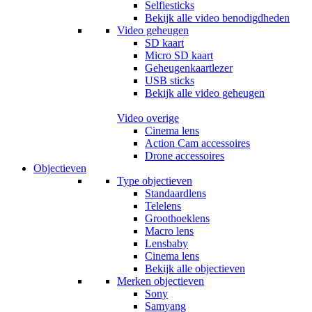
Selfiesticks
Bekijk alle video benodigdheden
Video geheugen
SD kaart
Micro SD kaart
Geheugenkaartlezer
USB sticks
Bekijk alle video geheugen
Video overige
Cinema lens
Action Cam accessoires
Drone accessoires
Objectieven
Type objectieven
Standaardlens
Telelens
Groothoeklens
Macro lens
Lensbaby
Cinema lens
Bekijk alle objectieven
Merken objectieven
Sony
Samyang