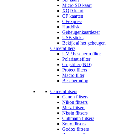
Micro SD kaart
XQD kaart
CF kaarten
CFexpress
Harddisk
Geheugenkaartlezer
USB sticks
Bekijk al het geheugen
Camerafilters
UV / bescherm filter
Polarisatiefilter
Grijsfilter (ND)
Protect filters
Macro filter
Beschermdop
Cameraflitsers
Canon flitsers
Nikon flitsers
Metz flitsers
Nissin flitsers
Cullmann flitsers
Sony flitsers
Godox flitsers