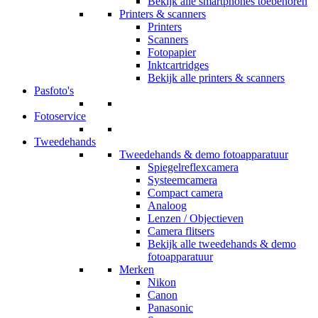
Bekijk alle smartphones toebehoren
Printers & scanners
Printers
Scanners
Fotopapier
Inktcartridges
Bekijk alle printers & scanners
Pasfoto's
Fotoservice
Tweedehands
Tweedehands & demo fotoapparatuur
Spiegelreflexcamera
Systeemcamera
Compact camera
Analoog
Lenzen / Objectieven
Camera flitsers
Bekijk alle tweedehands & demo
fotoapparatuur
Merken
Nikon
Canon
Panasonic