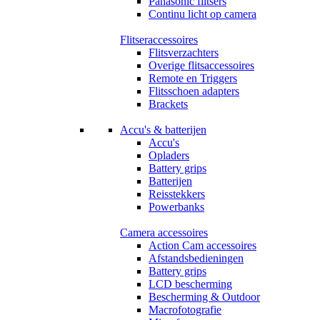
Panasonic flitsers
Continu licht op camera
Flitseraccessoires
Flitsverzachters
Overige flitsaccessoires
Remote en Triggers
Flitsschoen adapters
Brackets
Accu's & batterijen
Accu's
Opladers
Battery grips
Batterijen
Reisstekkers
Powerbanks
Camera accessoires
Action Cam accessoires
Afstandsbedieningen
Battery grips
LCD bescherming
Bescherming & Outdoor
Macrofotografie