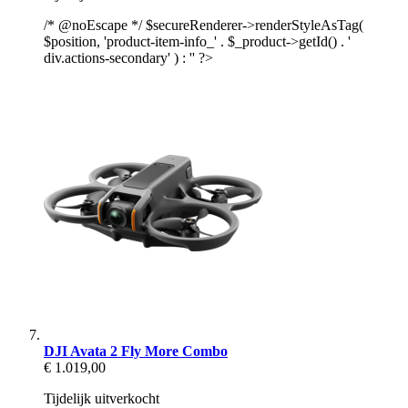
/* @noEscape */ $secureRenderer->renderStyleAsTag(
$position, 'product-item-info_' . $_product->getId() . '
div.actions-secondary' ) : '' ?>
DJI Avata 2 Fly More Combo
€ 1.019,00
Tijdelijk uitverkocht