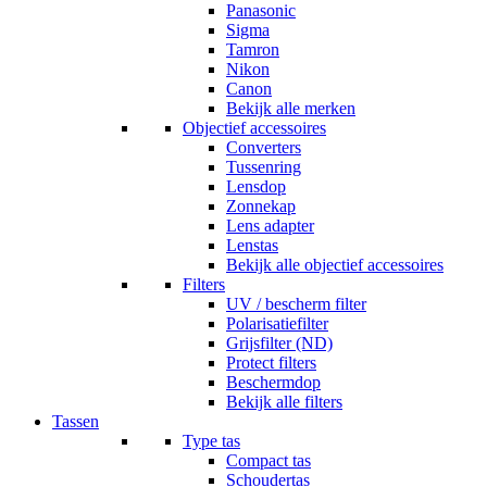
Panasonic
Sigma
Tamron
Nikon
Canon
Bekijk alle merken
Objectief accessoires
Converters
Tussenring
Lensdop
Zonnekap
Lens adapter
Lenstas
Bekijk alle objectief accessoires
Filters
UV / bescherm filter
Polarisatiefilter
Grijsfilter (ND)
Protect filters
Beschermdop
Bekijk alle filters
Tassen
Type tas
Compact tas
Schoudertas