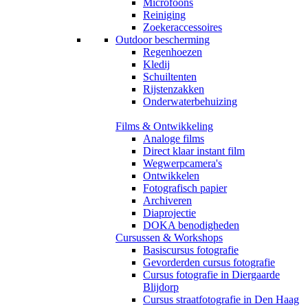
Microfoons
Reiniging
Zoekeraccessoires
Outdoor bescherming
Regenhoezen
Kledij
Schuiltenten
Rijstenzakken
Onderwaterbehuizing
Films & Ontwikkeling
Analoge films
Direct klaar instant film
Wegwerpcamera's
Ontwikkelen
Fotografisch papier
Archiveren
Diaprojectie
DOKA benodigheden
Cursussen & Workshops
Basiscursus fotografie
Gevorderden cursus fotografie
Cursus fotografie in Diergaarde
Blijdorp
Cursus straatfotografie in Den Haag