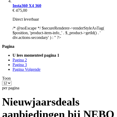
Insta360 X4 360
€ 475,00
Direct leverbaar
/* @noEscape */ $secureRenderer->renderStyleAsTag(
$position, 'product-item-info_' . $_product->getId() . '
div.actions-secondary' ) : '' ?>
Pagina
U lees momenteel pagina
1
Pagina
2
Pagina
3
Pagina
Volgende
Toon
per pagina
Nieuwjaarsdeals
aanbiedingen bij NEBO