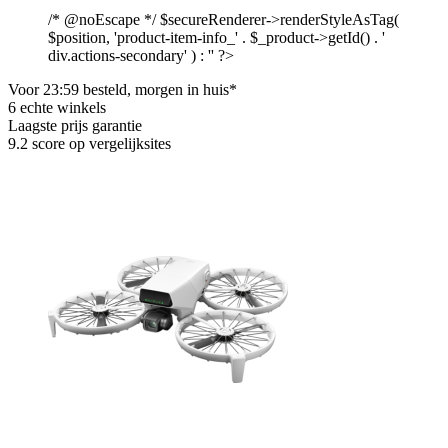
/* @noEscape */ $secureRenderer->renderStyleAsTag(
$position, 'product-item-info_' . $_product->getId() . '
div.actions-secondary' ) : '' ?>
Voor 23:59 besteld, morgen in huis*
6 echte winkels
Laagste prijs garantie
9.2 score op vergelijksites