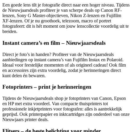
Een goede lens tilt je fotografie direct naar een hoger niveau. Tijdens
de Nieuwjaarsdeals profiteer je van scherpe deals op Canon RF-
lenzen, Sony G Master-objectieven, Nikon Z-lenzen en Fujifilm
XF-lenzen. Of je nu groothoek, telezoom, macro of portret
fotografeert: dit is hét moment om jouw lenscollectie voordelig uit te
breiden.
Instant camera’s en film – Nieuwjaarsdeals
Direct je foto’s in handen? Profiteer van de Nieuwjaarsdeals
aanbiedingen op instant camera’s van Fujifilm Instax en Polaroid.
Ideaal voor feestelijke momenten of als origineel cadeau! Ook film
en accessoires zijn extra voordelig, zodat je herinneringen direct
kunt delen én bewaren.
Fotoprinters – print je herinneringen
Tijdens de Nieuwjaarsdeals shop je fotoprinters van Canon, Epson
en HP met extra voordeel. Van compacte thuisprinters tot
professionele inkjetprinters voor fotografen: alles is aantrekkelijk
geprijsd. Ook printerpapier en inktcartridges zijn onderdeel van onze
Nieuwjaars printer deals.
Flitsers – de beste belichting voor minder