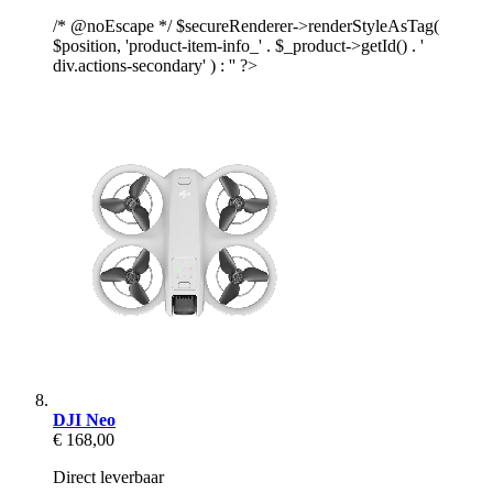
/* @noEscape */ $secureRenderer->renderStyleAsTag(
$position, 'product-item-info_' . $_product->getId() . '
div.actions-secondary' ) : '' ?>
DJI Neo
€ 168,00
Direct leverbaar