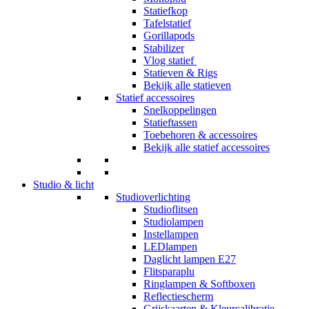
Statiefkop
Tafelstatief
Gorillapods
Stabilizer
Vlog statief
Statieven & Rigs
Bekijk alle statieven
Statief accessoires
Snelkoppelingen
Statieftassen
Toebehoren & accessoires
Bekijk alle statief accessoires
Studio & licht
Studioverlichting
Studioflitsen
Studiolampen
Instellampen
LEDlampen
Daglicht lampen E27
Flitsparaplu
Ringlampen & Softboxen
Reflectiescherm
Grijskaarten & Kleurcalibratie