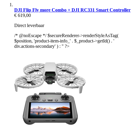
DJI Flip Fly more Combo + DJI RC331 Smart Controller
€ 619,00
Direct leverbaar
/* @noEscape */ $secureRenderer->renderStyleAsTag(
$position, 'product-item-info_' . $_product->getId() . '
div.actions-secondary' ) : '' ?>