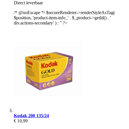
Direct leverbaar
/* @noEscape */ $secureRenderer->renderStyleAsTag(
$position, 'product-item-info_' . $_product->getId() . '
div.actions-secondary' ) : '' ?>
Kodak 200 135/24
€ 10,99