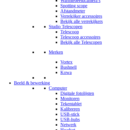
Warmtebeeldcamera’s
Spotting scope
Afstandmeter
Verrekijker accessoires
Bekijk alle verrekijkers
Studio Telescopen
Telescoop
Telescoop accessoires
Bekijk alle Telescopen
Merken
Vortex
Bushnell
Kowa
Beeld & bewerking
Computer
Digitale fotolijsten
Monitoren
Tekentablet
Kalibreren
USB-stick
USB-hubs
Netwerk
Headset