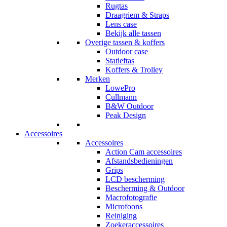
Rugtas
Draagriem & Straps
Lens case
Bekijk alle tassen
Overige tassen & koffers
Outdoor case
Statieftas
Koffers & Trolley
Merken
LowePro
Cullmann
B&W Outdoor
Peak Design
Accessoires
Accessoires
Action Cam accessoires
Afstandsbedieningen
Grips
LCD bescherming
Bescherming & Outdoor
Macrofotografie
Microfoons
Reiniging
Zoekeraccessoires