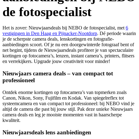
de fotospecialist
Het is zover: Nieuwjaarsdeals bij NEBO de fotospecialist, met
6
vestigingen in Den Haag en Pijnacker-Nootdorp
. Dé periode waarin
je de scherpste camera deals, lenskortingen en fotografie-
aanbiedingen scoort. Of je nu een doorgewinterde fotograaf bent of
net begint, tijdens de Nieuwjaarsdeals profiteer je van spectaculaire
kortingen op fotocamera’s, lenzen, instant camera’s, printers, flitsers
en verrekijkers. Upgrade jouw creativiteit voor minder!
Nieuwjaars camera deals – van compact tot
professioneel
Ontdek enorme kortingen op fotocamera’s van topmerken zoals
Canon, Nikon, Sony, Fujifilm en Kodak. Van spiegelreflex tot
systeemcamera en van compact tot professioneel: bij NEBO vind je
altijd de camera die past bij jouw stijl. Pak deze unieke Nieuwjaars
camera deals en leg je mooiste momenten vast in haarscherpe
kwaliteit.
Nieuwjaarsdeals lens aanbiedingen