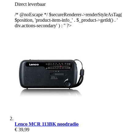
Direct leverbaar
/* @noEscape */ $secureRenderer->renderStyleAsTag(
$position, 'product-item-info_' . $_product->getId() . '
div.actions-secondary' ) : '' ?>
Lenco MCR 113BK noodradio
€ 39,99