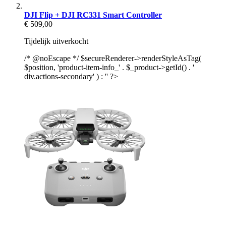
DJI Flip + DJI RC331 Smart Controller
€ 509,00
Tijdelijk uitverkocht
/* @noEscape */ $secureRenderer->renderStyleAsTag(
$position, 'product-item-info_' . $_product->getId() . '
div.actions-secondary' ) : '' ?>