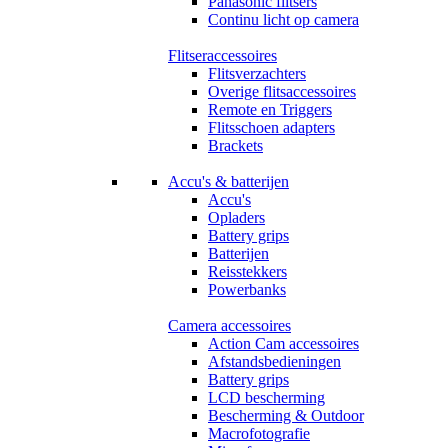
Panasonic flitsers
Continu licht op camera
Flitseraccessoires
Flitsverzachters
Overige flitsaccessoires
Remote en Triggers
Flitsschoen adapters
Brackets
Accu's & batterijen
Accu's
Opladers
Battery grips
Batterijen
Reisstekkers
Powerbanks
Camera accessoires
Action Cam accessoires
Afstandsbedieningen
Battery grips
LCD bescherming
Bescherming & Outdoor
Macrofotografie