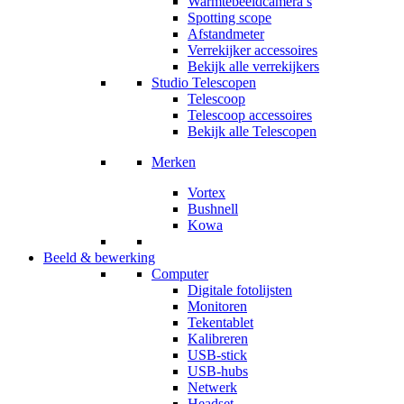
Warmtebeeldcamera’s
Spotting scope
Afstandmeter
Verrekijker accessoires
Bekijk alle verrekijkers
Studio Telescopen
Telescoop
Telescoop accessoires
Bekijk alle Telescopen
Merken
Vortex
Bushnell
Kowa
Beeld & bewerking
Computer
Digitale fotolijsten
Monitoren
Tekentablet
Kalibreren
USB-stick
USB-hubs
Netwerk
Headset