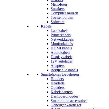
Microfoon
Speakers
Computer muizen
Toetsenborden
Software
Kabels
Laadkabels
Printerkabels
Netwerkkabels
Monitorkabels
HDMI kabels
Audiokabels
Displaykabels
12V autolader
Adapters
Bekijk alle kabels
Smartphones toebehoren
Houders
Headsets
Opladers
Kabeladapters
Dashboardhouder
Smartphone accessoires
Geheugenkaartlezer