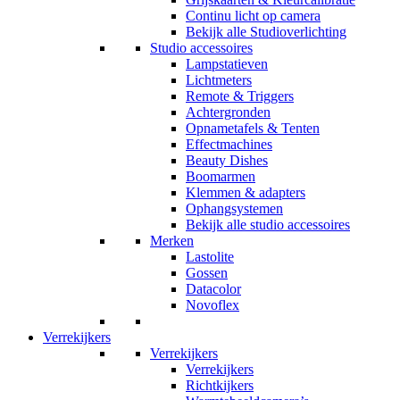
Continu licht op camera
Bekijk alle Studioverlichting
Studio accessoires
Lampstatieven
Lichtmeters
Remote & Triggers
Achtergronden
Opnametafels & Tenten
Effectmachines
Beauty Dishes
Boomarmen
Klemmen & adapters
Ophangsystemen
Bekijk alle studio accessoires
Merken
Lastolite
Gossen
Datacolor
Novoflex
Verrekijkers
Verrekijkers
Verrekijkers
Richtkijkers