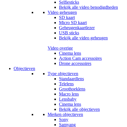
Selfiesticks
Bekijk alle video benodigdheden
Video geheugen
SD kaart
Micro SD kaart
Geheugenkaartlezer
USB sticks
Bekijk alle video geheugen
Video overige
Cinema lens
Action Cam accessoires
Drone accessoires
Objectieven
Type objectieven
Standaardlens
Telelens
Groothoeklens
Macro lens
Lensbaby
Cinema lens
Bekijk alle objectieven
Merken objectieven
Sony
Samyang