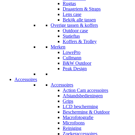
Rugtas
Draagriem & Straps
Lens case
Bekijk alle tassen
Overige tassen & koffers
Outdoor case
Statieftas
Koffers & Trolley
Merken
LowePro
Cullmann
B&W Outdoor
Peak Design
Accessoires
Accessoires
Action Cam accessoires
Afstandsbedieningen
Grips
LCD bescherming
Bescherming & Outdoor
Macrofotografie
Microfoons
Reiniging
Zoekeraccessoires