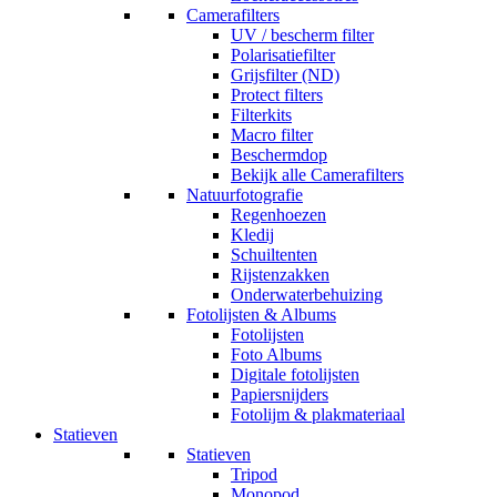
Camerafilters
UV / bescherm filter
Polarisatiefilter
Grijsfilter (ND)
Protect filters
Filterkits
Macro filter
Beschermdop
Bekijk alle Camerafilters
Natuurfotografie
Regenhoezen
Kledij
Schuiltenten
Rijstenzakken
Onderwaterbehuizing
Fotolijsten & Albums
Fotolijsten
Foto Albums
Digitale fotolijsten
Papiersnijders
Fotolijm & plakmateriaal
Statieven
Statieven
Tripod
Monopod