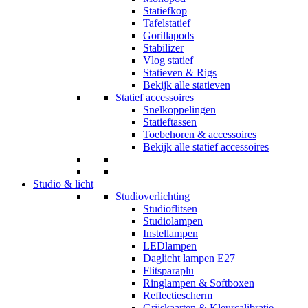
Statiefkop
Tafelstatief
Gorillapods
Stabilizer
Vlog statief
Statieven & Rigs
Bekijk alle statieven
Statief accessoires
Snelkoppelingen
Statieftassen
Toebehoren & accessoires
Bekijk alle statief accessoires
Studio & licht
Studioverlichting
Studioflitsen
Studiolampen
Instellampen
LEDlampen
Daglicht lampen E27
Flitsparaplu
Ringlampen & Softboxen
Reflectiescherm
Grijskaarten & Kleurcalibratie