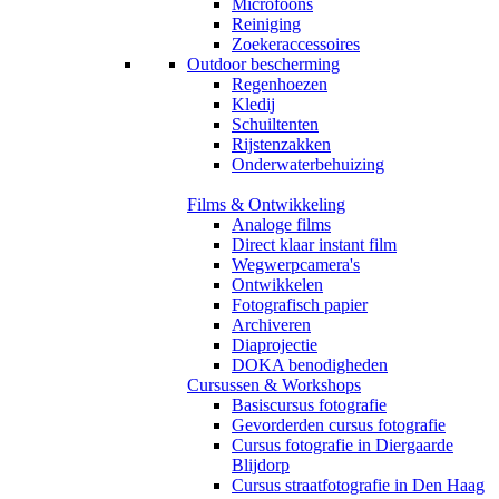
Microfoons
Reiniging
Zoekeraccessoires
Outdoor bescherming
Regenhoezen
Kledij
Schuiltenten
Rijstenzakken
Onderwaterbehuizing
Films & Ontwikkeling
Analoge films
Direct klaar instant film
Wegwerpcamera's
Ontwikkelen
Fotografisch papier
Archiveren
Diaprojectie
DOKA benodigheden
Cursussen & Workshops
Basiscursus fotografie
Gevorderden cursus fotografie
Cursus fotografie in Diergaarde
Blijdorp
Cursus straatfotografie in Den Haag