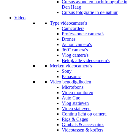
Cursus avond en nachtfotografie in
Den Haag
Cursus fotografie in de natuur
Video
Type videocamera's
Camcorders
Professionele camera’s
Drones
Action camera's
360° camera's
Vlog camera's
Bekijk alle videocamera's
Merken videocamera's
Sony
Panasonic
Video benodigdheden
Microfoons
Video monitoren
Auto Cue
Vlog statieven
Video statieven
Continu licht op camera
Rigs & Cages
Gimbals & accessoires
Videotassen & koffers