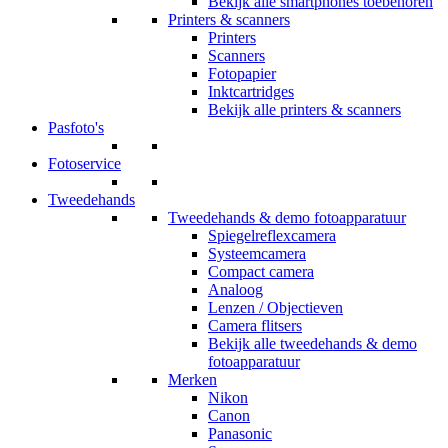
Bekijk alle smartphones toebehoren
Printers & scanners
Printers
Scanners
Fotopapier
Inktcartridges
Bekijk alle printers & scanners
Pasfoto's
Fotoservice
Tweedehands
Tweedehands & demo fotoapparatuur
Spiegelreflexcamera
Systeemcamera
Compact camera
Analoog
Lenzen / Objectieven
Camera flitsers
Bekijk alle tweedehands & demo
fotoapparatuur
Merken
Nikon
Canon
Panasonic