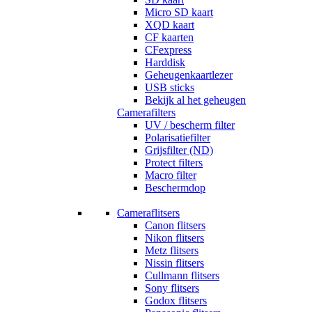
Micro SD kaart
XQD kaart
CF kaarten
CFexpress
Harddisk
Geheugenkaartlezer
USB sticks
Bekijk al het geheugen
Camerafilters
UV / bescherm filter
Polarisatiefilter
Grijsfilter (ND)
Protect filters
Macro filter
Beschermdop
Cameraflitsers
Canon flitsers
Nikon flitsers
Metz flitsers
Nissin flitsers
Cullmann flitsers
Sony flitsers
Godox flitsers