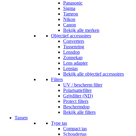
Panasonic
Sigma
Tamron
Nikon
Canon
Bekijk alle merken
Objectief accessoires
Converters
Tussenring
Lensdop
Zonnekap
Lens adapter
Lenstas
Bekijk alle objectief accessoires
Filters
UV / bescherm filter
Polarisatiefilter
Grijsfilter (ND)
Protect filters
Beschermdop
Bekijk alle filters
Tassen
Type tas
Compact tas
Schoudertas