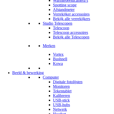
Warmtebeeldcamera’s
Spotting scope
Afstandmeter
Verrekijker accessoires
Bekijk alle verrekijkers
Studio Telescopen
Telescoop
Telescoop accessoires
Bekijk alle Telescopen
Merken
Vortex
Bushnell
Kowa
Beeld & bewerking
Computer
Digitale fotolijsten
Monitoren
Tekentablet
Kalibreren
USB-stick
USB-hubs
Netwerk
Headset