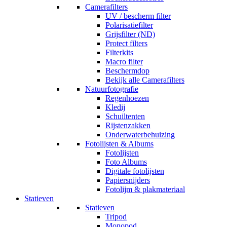
Camerafilters
UV / bescherm filter
Polarisatiefilter
Grijsfilter (ND)
Protect filters
Filterkits
Macro filter
Beschermdop
Bekijk alle Camerafilters
Natuurfotografie
Regenhoezen
Kledij
Schuiltenten
Rijstenzakken
Onderwaterbehuizing
Fotolijsten & Albums
Fotolijsten
Foto Albums
Digitale fotolijsten
Papiersnijders
Fotolijm & plakmateriaal
Statieven
Statieven
Tripod
Monopod