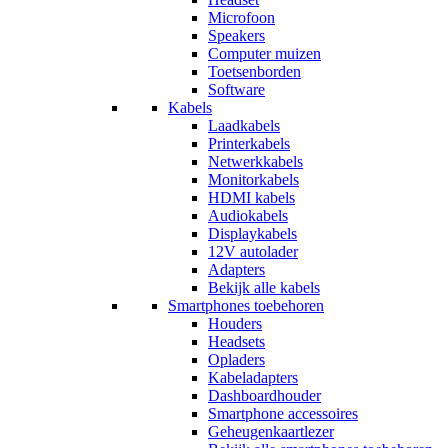
Microfoon
Speakers
Computer muizen
Toetsenborden
Software
Kabels
Laadkabels
Printerkabels
Netwerkkabels
Monitorkabels
HDMI kabels
Audiokabels
Displaykabels
12V autolader
Adapters
Bekijk alle kabels
Smartphones toebehoren
Houders
Headsets
Opladers
Kabeladapters
Dashboardhouder
Smartphone accessoires
Geheugenkaartlezer