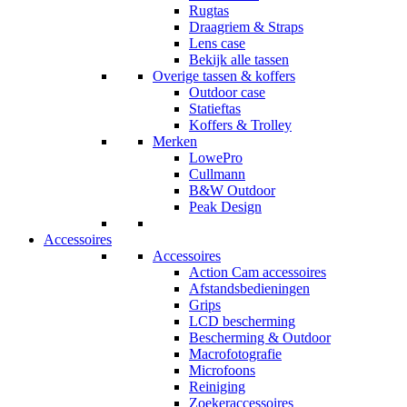
Rugtas
Draagriem & Straps
Lens case
Bekijk alle tassen
Overige tassen & koffers
Outdoor case
Statieftas
Koffers & Trolley
Merken
LowePro
Cullmann
B&W Outdoor
Peak Design
Accessoires
Accessoires
Action Cam accessoires
Afstandsbedieningen
Grips
LCD bescherming
Bescherming & Outdoor
Macrofotografie
Microfoons
Reiniging
Zoekeraccessoires