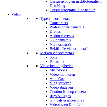
Cursus avond en nachtfotografie in
Den Haag
Cursus fotografie in de natuur
Video
Type videocamera's
Camcorders
Professionele camera’s
Drones
Action camera's
360° camera's
Vlog camera's
Bekijk alle videocamera's
Merken videocamera's
Sony
Panasonic
Video benodigdheden
Microfoons
Video monitoren
Auto Cue
Vlog statieven
Video statieven
Continu licht op camera
Rigs & Cages
Gimbals & accessoires
Videotassen & koffers