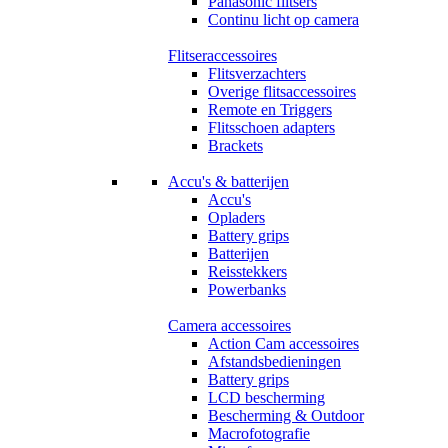
Panasonic flitsers
Continu licht op camera
Flitseraccessoires
Flitsverzachters
Overige flitsaccessoires
Remote en Triggers
Flitsschoen adapters
Brackets
Accu's & batterijen
Accu's
Opladers
Battery grips
Batterijen
Reisstekkers
Powerbanks
Camera accessoires
Action Cam accessoires
Afstandsbedieningen
Battery grips
LCD bescherming
Bescherming & Outdoor
Macrofotografie