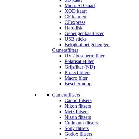
Micro SD kaart
XQD kaart
CF kaarten
CFexpress
Harddisk
Geheugenkaartlezer
USB sticks
Bekijk al het geheugen
Camerafilters
UV / bescherm filter
Polarisatiefilter
Grijsfilter (ND)
Protect filters
Macro filter
Beschermdop
Cameraflitsers
Canon flitsers
Nikon flitsers
Metz flitsers
Nissin flitsers
Cullmann flitsers
Sony flitsers
Godox flitsers