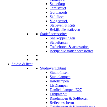
Statiefkop
Tafelstatief
Gorillapods
Stabilizer
Vlog statief
Statieven & Rigs
Bekijk alle statieven
Statief accessoires
Snelkoppelingen
Statieftassen
Toebehoren & accessoires
Bekijk alle statief accessoires
Studio & licht
Studioverlichting
Studioflitsen
Studiolampen
Instellampen
LEDlampen
Daglicht lampen E27
Flitsparaplu
Ringlampen & Softboxen
Reflectiescherm
Grijskaarten & Kleurcalibratie