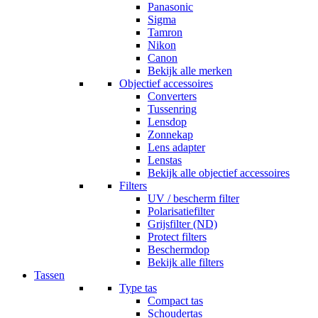
Panasonic
Sigma
Tamron
Nikon
Canon
Bekijk alle merken
Objectief accessoires
Converters
Tussenring
Lensdop
Zonnekap
Lens adapter
Lenstas
Bekijk alle objectief accessoires
Filters
UV / bescherm filter
Polarisatiefilter
Grijsfilter (ND)
Protect filters
Beschermdop
Bekijk alle filters
Tassen
Type tas
Compact tas
Schoudertas