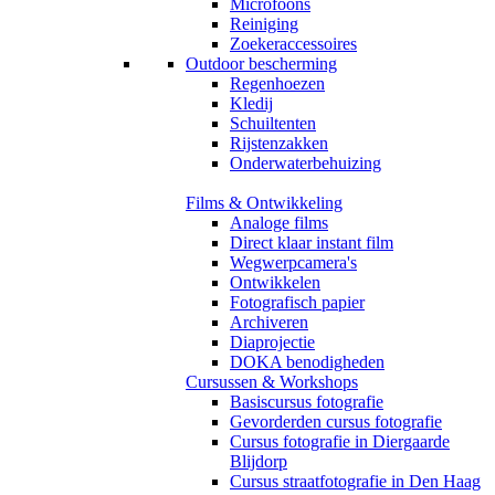
Microfoons
Reiniging
Zoekeraccessoires
Outdoor bescherming
Regenhoezen
Kledij
Schuiltenten
Rijstenzakken
Onderwaterbehuizing
Films & Ontwikkeling
Analoge films
Direct klaar instant film
Wegwerpcamera's
Ontwikkelen
Fotografisch papier
Archiveren
Diaprojectie
DOKA benodigheden
Cursussen & Workshops
Basiscursus fotografie
Gevorderden cursus fotografie
Cursus fotografie in Diergaarde
Blijdorp
Cursus straatfotografie in Den Haag