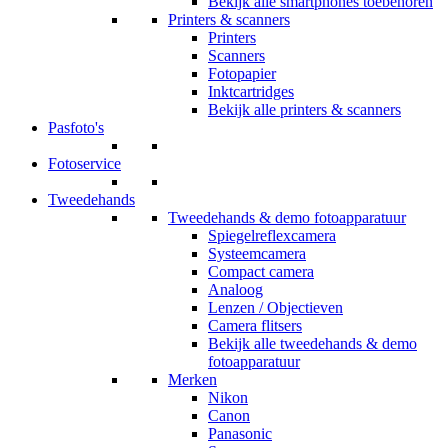
Bekijk alle smartphones toebehoren
Printers & scanners
Printers
Scanners
Fotopapier
Inktcartridges
Bekijk alle printers & scanners
Pasfoto's
Fotoservice
Tweedehands
Tweedehands & demo fotoapparatuur
Spiegelreflexcamera
Systeemcamera
Compact camera
Analoog
Lenzen / Objectieven
Camera flitsers
Bekijk alle tweedehands & demo
fotoapparatuur
Merken
Nikon
Canon
Panasonic