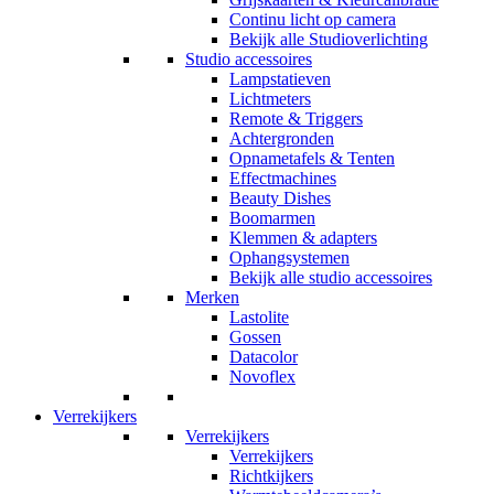
Continu licht op camera
Bekijk alle Studioverlichting
Studio accessoires
Lampstatieven
Lichtmeters
Remote & Triggers
Achtergronden
Opnametafels & Tenten
Effectmachines
Beauty Dishes
Boomarmen
Klemmen & adapters
Ophangsystemen
Bekijk alle studio accessoires
Merken
Lastolite
Gossen
Datacolor
Novoflex
Verrekijkers
Verrekijkers
Verrekijkers
Richtkijkers