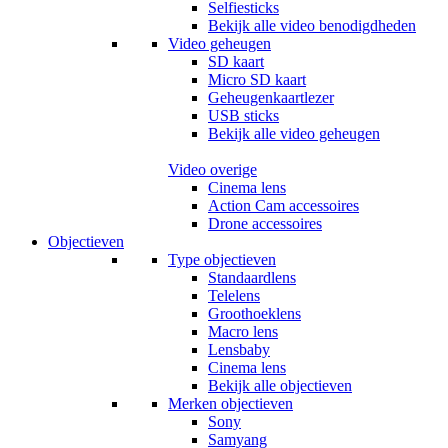
Selfiesticks
Bekijk alle video benodigdheden
Video geheugen
SD kaart
Micro SD kaart
Geheugenkaartlezer
USB sticks
Bekijk alle video geheugen
Video overige
Cinema lens
Action Cam accessoires
Drone accessoires
Objectieven
Type objectieven
Standaardlens
Telelens
Groothoeklens
Macro lens
Lensbaby
Cinema lens
Bekijk alle objectieven
Merken objectieven
Sony
Samyang