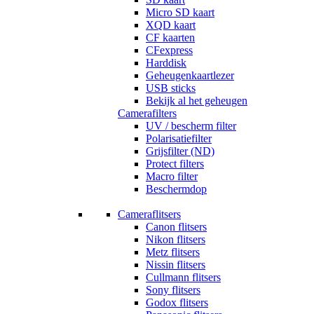
Micro SD kaart
XQD kaart
CF kaarten
CFexpress
Harddisk
Geheugenkaartlezer
USB sticks
Bekijk al het geheugen
Camerafilters
UV / bescherm filter
Polarisatiefilter
Grijsfilter (ND)
Protect filters
Macro filter
Beschermdop
Cameraflitsers
Canon flitsers
Nikon flitsers
Metz flitsers
Nissin flitsers
Cullmann flitsers
Sony flitsers
Godox flitsers