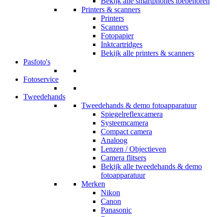
Bekijk alle smartphones toebehoren
Printers & scanners
Printers
Scanners
Fotopapier
Inktcartridges
Bekijk alle printers & scanners
Pasfoto's
Fotoservice
Tweedehands
Tweedehands & demo fotoapparatuur
Spiegelreflexcamera
Systeemcamera
Compact camera
Analoog
Lenzen / Objectieven
Camera flitsers
Bekijk alle tweedehands & demo
fotoapparatuur
Merken
Nikon
Canon
Panasonic