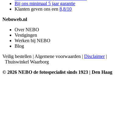
Bij ons minimaal 5 jaar garantie
Klanten geven ons een
8,8/10
Neboweb.nl
Over NEBO
Vestigingen
Werken bij NEBO
Blog
Veilig bestellen
|
Algemene voorwaarden
|
Disclaimer
|
Thuiswinkel Waarborg
© 2026 NEBO de fotospecialist sinds 1923 | Den Haag