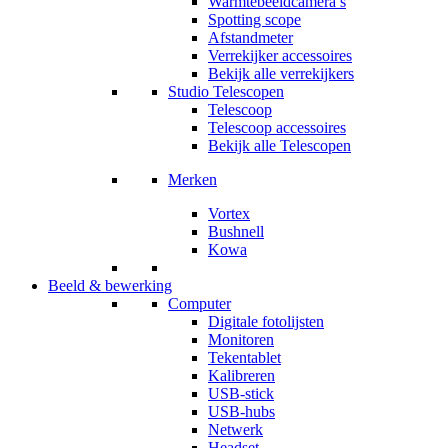
Warmtebeeldcamera’s
Spotting scope
Afstandmeter
Verrekijker accessoires
Bekijk alle verrekijkers
Studio Telescopen
Telescoop
Telescoop accessoires
Bekijk alle Telescopen
Merken
Vortex
Bushnell
Kowa
Beeld & bewerking
Computer
Digitale fotolijsten
Monitoren
Tekentablet
Kalibreren
USB-stick
USB-hubs
Netwerk
Headset