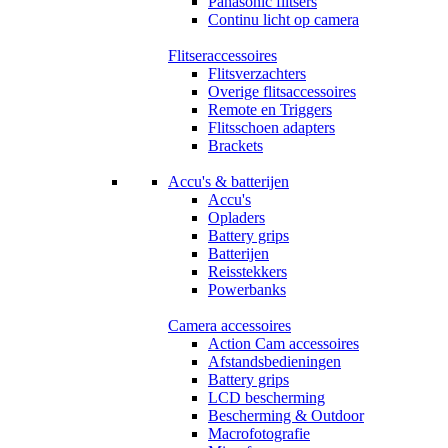
Panasonic flitsers
Continu licht op camera
Flitseraccessoires
Flitsverzachters
Overige flitsaccessoires
Remote en Triggers
Flitsschoen adapters
Brackets
Accu's & batterijen
Accu's
Opladers
Battery grips
Batterijen
Reisstekkers
Powerbanks
Camera accessoires
Action Cam accessoires
Afstandsbedieningen
Battery grips
LCD bescherming
Bescherming & Outdoor
Macrofotografie