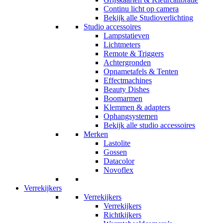
Continu licht op camera
Bekijk alle Studioverlichting
Studio accessoires
Lampstatieven
Lichtmeters
Remote & Triggers
Achtergronden
Opnametafels & Tenten
Effectmachines
Beauty Dishes
Boomarmen
Klemmen & adapters
Ophangsystemen
Bekijk alle studio accessoires
Merken
Lastolite
Gossen
Datacolor
Novoflex
Verrekijkers
Verrekijkers
Verrekijkers
Richtkijkers