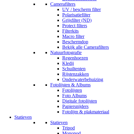
Camerafilters
UV / bescherm filter
Polarisatiefilter
Grijsfilter (ND)
Protect filters
Filterkits
Macro filter
Beschermdop
Bekijk alle Camerafilters
Natuurfotografie
Regenhoezen
Kledij
Schuiltenten
Rijstenzakken
Onderwaterbehuizing
Fotolijsten & Albums
Fotolijsten
Foto Albums
Digitale fotolijsten
Papiersnijders
Fotolijm & plakmateriaal
Statieven
Statieven
Tripod
Monopod