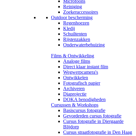
Microfoons
Reiniging
Zoekeraccessoires
Outdoor bescherming
Regenhoezen
Kledij
Schuiltenten
Rijstenzakken
Onderwaterbehuizing
Films & Ontwikkeling
Analoge films
Direct klaar instant film
Wegwerpcamera's
Ontwikkelen
Fotografisch papier
Archiveren
Diaprojectie
DOKA benodigheden
Cursussen & Workshops
Basiscursus fotografie
Gevorderden cursus fotografie
Cursus fotografie in Diergaarde
Blijdorp
Cursus straatfotografie in Den Haag