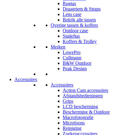
Rugtas
Draagriem & Straps
Lens case
Bekijk alle tassen
Overige tassen & koffers
Outdoor case
Statieftas
Koffers & Trolley
Merken
LowePro
Cullmann
B&W Outdoor
Peak Design
Accessoires
Accessoires
Action Cam accessoires
Afstandsbedieningen
Grips
LCD bescherming
Bescherming & Outdoor
Macrofotografie
Microfoons
Reiniging
Zoekeraccessoires