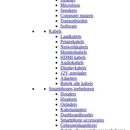
Microfoon
Speakers
Computer muizen
Toetsenborden
Software
Kabels
Laadkabels
Printerkabels
Netwerkkabels
Monitorkabels
HDMI kabels
Audiokabels
Displaykabels
12V autolader
Adapters
Bekijk alle kabels
Smartphones toebehoren
Houders
Headsets
Opladers
Kabeladapters
Dashboardhouder
Smartphone accessoires
Geheugenkaartlezer