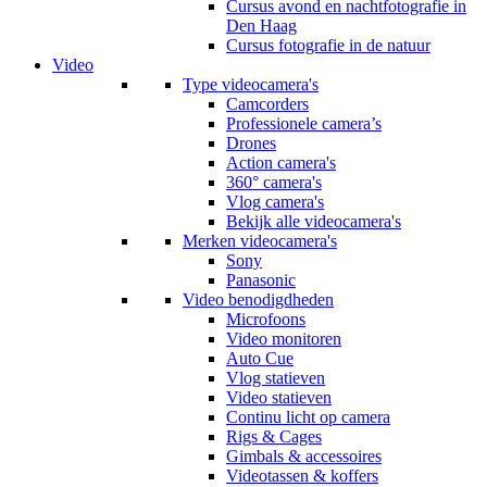
Cursus avond en nachtfotografie in
Den Haag
Cursus fotografie in de natuur
Video
Type videocamera's
Camcorders
Professionele camera’s
Drones
Action camera's
360° camera's
Vlog camera's
Bekijk alle videocamera's
Merken videocamera's
Sony
Panasonic
Video benodigdheden
Microfoons
Video monitoren
Auto Cue
Vlog statieven
Video statieven
Continu licht op camera
Rigs & Cages
Gimbals & accessoires
Videotassen & koffers