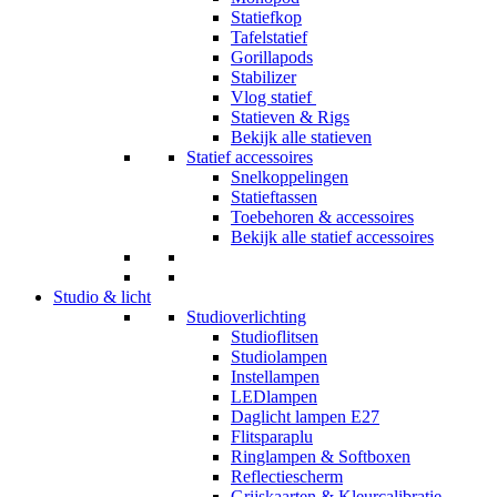
Statiefkop
Tafelstatief
Gorillapods
Stabilizer
Vlog statief
Statieven & Rigs
Bekijk alle statieven
Statief accessoires
Snelkoppelingen
Statieftassen
Toebehoren & accessoires
Bekijk alle statief accessoires
Studio & licht
Studioverlichting
Studioflitsen
Studiolampen
Instellampen
LEDlampen
Daglicht lampen E27
Flitsparaplu
Ringlampen & Softboxen
Reflectiescherm
Grijskaarten & Kleurcalibratie