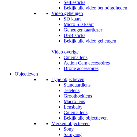
Selfiesticks
Bekijk alle video benodigdheden
Video geheugen
SD kaart
Micro SD kaart
Geheugenkaartlezer
USB sticks
Bekijk alle video geheugen
Video overige
Cinema lens
Action Cam accessoires
Drone accessoires
Objectieven
Type objectieven
Standaardlens
Telelens
Groothoeklens
Macro lens
Lensbaby
Cinema lens
Bekijk alle objectieven
Merken objectieven
Sony
Samyang