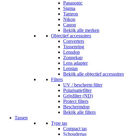
Panasonic
Sigma
Tamron
Nikon
Canon
Bekijk alle merken
Objectief accessoires
Converters
Tussenring
Lensdop
Zonnekap
Lens adapter
Lenstas
Bekijk alle objectief accessoires
Filters
UV / bescherm filter
Polarisatiefilter
Grijsfilter (ND)
Protect filters
Beschermdop
Bekijk alle filters
Tassen
Type tas
Compact tas
Schoudertas