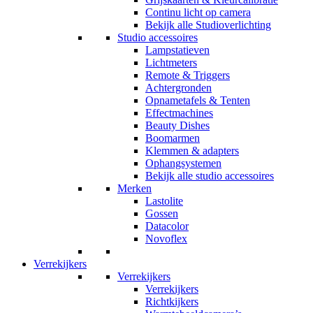
Continu licht op camera
Bekijk alle Studioverlichting
Studio accessoires
Lampstatieven
Lichtmeters
Remote & Triggers
Achtergronden
Opnametafels & Tenten
Effectmachines
Beauty Dishes
Boomarmen
Klemmen & adapters
Ophangsystemen
Bekijk alle studio accessoires
Merken
Lastolite
Gossen
Datacolor
Novoflex
Verrekijkers
Verrekijkers
Verrekijkers
Richtkijkers