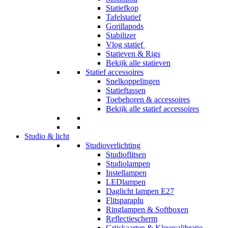
Statiefkop
Tafelstatief
Gorillapods
Stabilizer
Vlog statief
Statieven & Rigs
Bekijk alle statieven
Statief accessoires
Snelkoppelingen
Statieftassen
Toebehoren & accessoires
Bekijk alle statief accessoires
Studio & licht
Studioverlichting
Studioflitsen
Studiolampen
Instellampen
LEDlampen
Daglicht lampen E27
Flitsparaplu
Ringlampen & Softboxen
Reflectiescherm
Grijskaarten & Kleurcalibratie