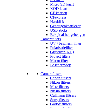
Micro SD kaart
XQD kaart
CF kaarten
CFexpress
Harddisk
Geheugenkaartlezer
USB sticks
Bekijk al het geheugen
Camerafilters
UV / bescherm filter
Polarisatiefilter
Grijsfilter (ND)
Protect filters
Macro filter
Beschermdop
Cameraflitsers
Canon flitsers
Nikon flitsers
Metz flitsers
Nissin flitsers
Cullmann flitsers
Sony flitsers
Godox flitsers