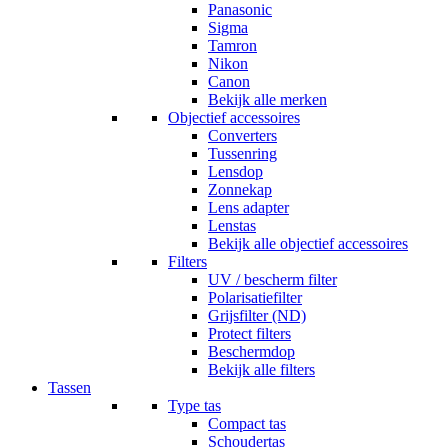
Panasonic
Sigma
Tamron
Nikon
Canon
Bekijk alle merken
Objectief accessoires
Converters
Tussenring
Lensdop
Zonnekap
Lens adapter
Lenstas
Bekijk alle objectief accessoires
Filters
UV / bescherm filter
Polarisatiefilter
Grijsfilter (ND)
Protect filters
Beschermdop
Bekijk alle filters
Tassen
Type tas
Compact tas
Schoudertas