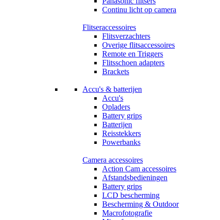
Panasonic flitsers
Continu licht op camera
Flitseraccessoires
Flitsverzachters
Overige flitsaccessoires
Remote en Triggers
Flitsschoen adapters
Brackets
Accu's & batterijen
Accu's
Opladers
Battery grips
Batterijen
Reisstekkers
Powerbanks
Camera accessoires
Action Cam accessoires
Afstandsbedieningen
Battery grips
LCD bescherming
Bescherming & Outdoor
Macrofotografie