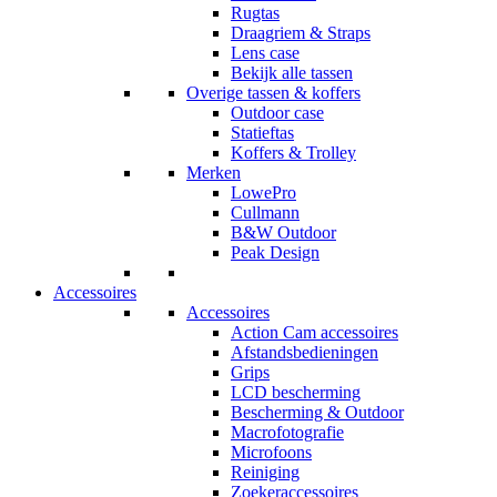
Rugtas
Draagriem & Straps
Lens case
Bekijk alle tassen
Overige tassen & koffers
Outdoor case
Statieftas
Koffers & Trolley
Merken
LowePro
Cullmann
B&W Outdoor
Peak Design
Accessoires
Accessoires
Action Cam accessoires
Afstandsbedieningen
Grips
LCD bescherming
Bescherming & Outdoor
Macrofotografie
Microfoons
Reiniging
Zoekeraccessoires