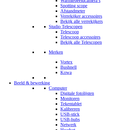
Warmtebeeldcamera’s
Spotting scope
Afstandmeter
Verrekijker accessoires
Bekijk alle verrekijkers
Studio Telescopen
Telescoop
Telescoop accessoires
Bekijk alle Telescopen
Merken
Vortex
Bushnell
Kowa
Beeld & bewerking
Computer
Digitale fotolijsten
Monitoren
Tekentablet
Kalibreren
USB-stick
USB-hubs
Netwerk
Headset