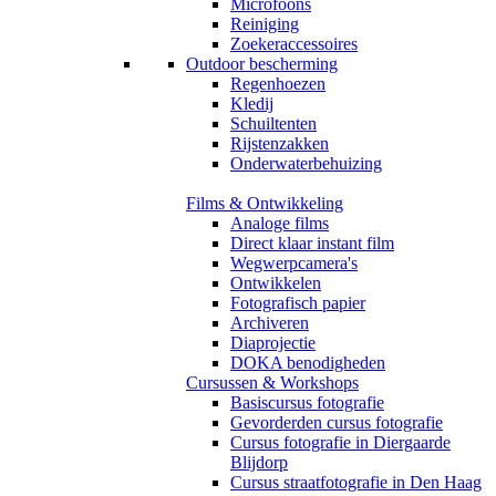
Microfoons
Reiniging
Zoekeraccessoires
Outdoor bescherming
Regenhoezen
Kledij
Schuiltenten
Rijstenzakken
Onderwaterbehuizing
Films & Ontwikkeling
Analoge films
Direct klaar instant film
Wegwerpcamera's
Ontwikkelen
Fotografisch papier
Archiveren
Diaprojectie
DOKA benodigheden
Cursussen & Workshops
Basiscursus fotografie
Gevorderden cursus fotografie
Cursus fotografie in Diergaarde
Blijdorp
Cursus straatfotografie in Den Haag