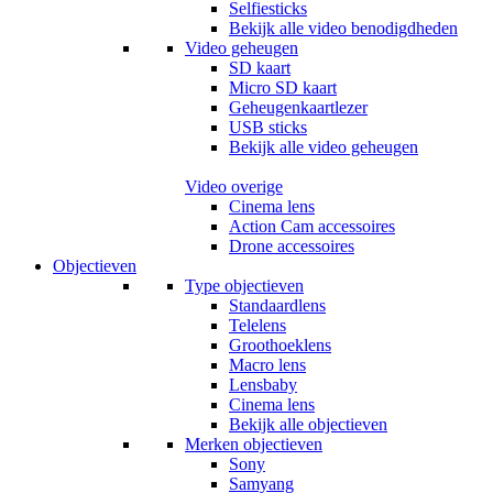
Selfiesticks
Bekijk alle video benodigdheden
Video geheugen
SD kaart
Micro SD kaart
Geheugenkaartlezer
USB sticks
Bekijk alle video geheugen
Video overige
Cinema lens
Action Cam accessoires
Drone accessoires
Objectieven
Type objectieven
Standaardlens
Telelens
Groothoeklens
Macro lens
Lensbaby
Cinema lens
Bekijk alle objectieven
Merken objectieven
Sony
Samyang