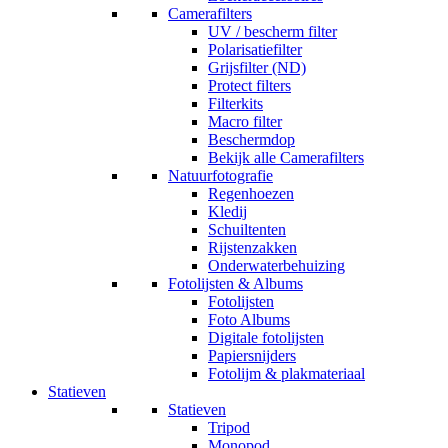
Camerafilters
UV / bescherm filter
Polarisatiefilter
Grijsfilter (ND)
Protect filters
Filterkits
Macro filter
Beschermdop
Bekijk alle Camerafilters
Natuurfotografie
Regenhoezen
Kledij
Schuiltenten
Rijstenzakken
Onderwaterbehuizing
Fotolijsten & Albums
Fotolijsten
Foto Albums
Digitale fotolijsten
Papiersnijders
Fotolijm & plakmateriaal
Statieven
Statieven
Tripod
Monopod