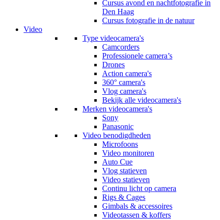
Cursus avond en nachtfotografie in
Den Haag
Cursus fotografie in de natuur
Video
Type videocamera's
Camcorders
Professionele camera’s
Drones
Action camera's
360° camera's
Vlog camera's
Bekijk alle videocamera's
Merken videocamera's
Sony
Panasonic
Video benodigdheden
Microfoons
Video monitoren
Auto Cue
Vlog statieven
Video statieven
Continu licht op camera
Rigs & Cages
Gimbals & accessoires
Videotassen & koffers