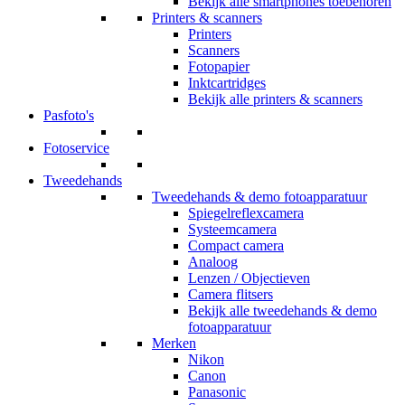
Bekijk alle smartphones toebehoren
Printers & scanners
Printers
Scanners
Fotopapier
Inktcartridges
Bekijk alle printers & scanners
Pasfoto's
Fotoservice
Tweedehands
Tweedehands & demo fotoapparatuur
Spiegelreflexcamera
Systeemcamera
Compact camera
Analoog
Lenzen / Objectieven
Camera flitsers
Bekijk alle tweedehands & demo
fotoapparatuur
Merken
Nikon
Canon
Panasonic