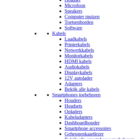
Microfoon
Speakers
Computer muizen
Toetsenborden
Software
Kabels
Laadkabels
Printerkabels
Netwerkkabels
Monitorkabels
HDMI kabels
Audiokabels
Displaykabels
12V autolader
Adapters
Bekijk alle kabels
Smartphones toebehoren
Houders
Headsets
Opladers
Kabeladapters
Dashboardhouder
Smartphone accessoires
Geheugenkaartlezer