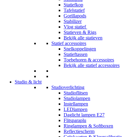
Statiefkop
Tafelstatief
Gorillapods
Stabilizer
Vlog statief
Statieven & Rigs
Bekijk alle statieven
Statief accessoires
Snelkoppelingen
Statieftassen
Toebehoren & accessoires
Bekijk alle statief accessoires
Studio & licht
Studioverlichting
Studioflitsen
Studiolampen
Instellampen
LEDlampen
Daglicht lampen E27
Flitsparaplu
Ringlampen & Softboxen
Reflectiescherm
Grijskaarten & Kleurcalibratie