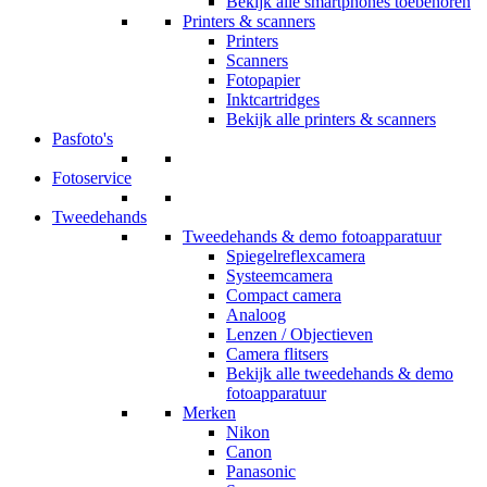
Bekijk alle smartphones toebehoren
Printers & scanners
Printers
Scanners
Fotopapier
Inktcartridges
Bekijk alle printers & scanners
Pasfoto's
Fotoservice
Tweedehands
Tweedehands & demo fotoapparatuur
Spiegelreflexcamera
Systeemcamera
Compact camera
Analoog
Lenzen / Objectieven
Camera flitsers
Bekijk alle tweedehands & demo
fotoapparatuur
Merken
Nikon
Canon
Panasonic