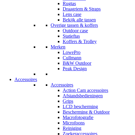
Rugtas
Draagriem & Straps
Lens case
Bekijk alle tassen
Overige tassen & koffers
Outdoor case
Statieftas
Koffers & Trolley
Merken
LowePro
Cullmann
B&W Outdoor
Peak Design
Accessoires
Accessoires
Action Cam accessoires
Afstandsbedieningen
Grips
LCD bescherming
Bescherming & Outdoor
Macrofotografie
Microfoons
Reiniging
Zoekeraccessoires