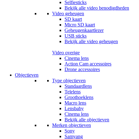
Selfiesticks
Bekijk alle video benodigdheden
Video geheugen
SD kaart
Micro SD kaart
Geheugenkaartlezer
USB sticks
Bekijk alle video geheugen
Video overige
Cinema lens
Action Cam accessoires
Drone accessoires
Objectieven
Type objectieven
Standaardlens
Telelens
Groothoeklens
Macro lens
Lensbaby
Cinema lens
Bekijk alle objectieven
Merken objectieven
Sony
Samyang