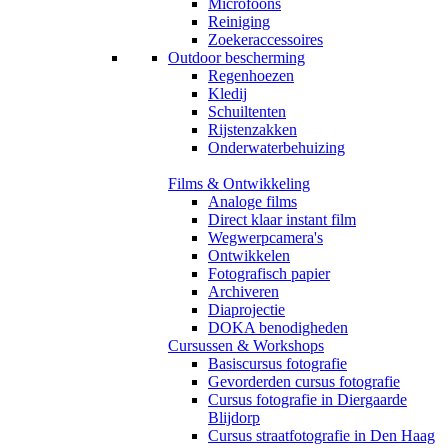
Microfoons
Reiniging
Zoekeraccessoires
Outdoor bescherming
Regenhoezen
Kledij
Schuiltenten
Rijstenzakken
Onderwaterbehuizing
Films & Ontwikkeling
Analoge films
Direct klaar instant film
Wegwerpcamera's
Ontwikkelen
Fotografisch papier
Archiveren
Diaprojectie
DOKA benodigheden
Cursussen & Workshops
Basiscursus fotografie
Gevorderden cursus fotografie
Cursus fotografie in Diergaarde
Blijdorp
Cursus straatfotografie in Den Haag