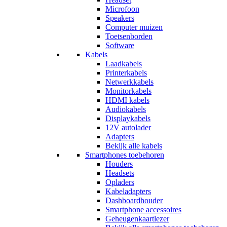
Microfoon
Speakers
Computer muizen
Toetsenborden
Software
Kabels
Laadkabels
Printerkabels
Netwerkkabels
Monitorkabels
HDMI kabels
Audiokabels
Displaykabels
12V autolader
Adapters
Bekijk alle kabels
Smartphones toebehoren
Houders
Headsets
Opladers
Kabeladapters
Dashboardhouder
Smartphone accessoires
Geheugenkaartlezer