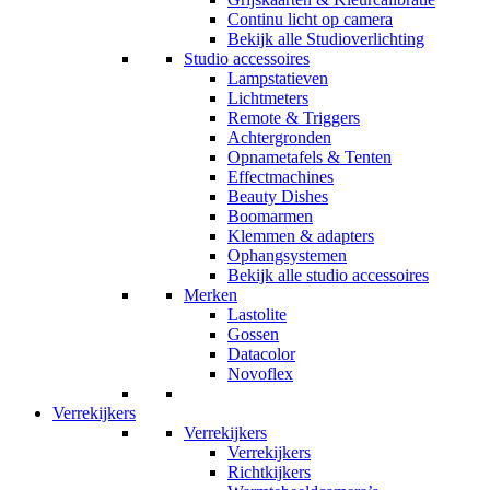
Continu licht op camera
Bekijk alle Studioverlichting
Studio accessoires
Lampstatieven
Lichtmeters
Remote & Triggers
Achtergronden
Opnametafels & Tenten
Effectmachines
Beauty Dishes
Boomarmen
Klemmen & adapters
Ophangsystemen
Bekijk alle studio accessoires
Merken
Lastolite
Gossen
Datacolor
Novoflex
Verrekijkers
Verrekijkers
Verrekijkers
Richtkijkers