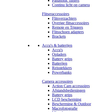
Panasonic flitsers
Continu licht op camera
Flitseraccessoires
Flitsverzachters
Overige flitsaccessoires
Remote en Triggers
Flitsschoen adapters
Brackets
Accu's & batterijen
Accu's
Opladers
Battery grips
Batterijen
Reisstekkers
Powerbanks
Camera accessoires
Action Cam accessoires
Afstandsbedieningen
Battery grips
LCD bescherming
Bescherming & Outdoor
Macrofotografie