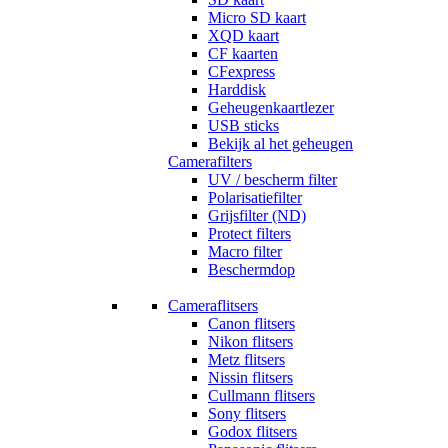
Micro SD kaart
XQD kaart
CF kaarten
CFexpress
Harddisk
Geheugenkaartlezer
USB sticks
Bekijk al het geheugen
Camerafilters
UV / bescherm filter
Polarisatiefilter
Grijsfilter (ND)
Protect filters
Macro filter
Beschermdop
Cameraflitsers
Canon flitsers
Nikon flitsers
Metz flitsers
Nissin flitsers
Cullmann flitsers
Sony flitsers
Godox flitsers