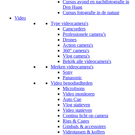
Cursus avond en nachtfotografie in
Den Haag
Cursus fotografie in de natuur
Video
Type videocamera's
Camcorders
Professionele camera’s
Drones
Action camera's
360° camera's
Vlog camera's
Bekijk alle videocamera's
Merken videocamera's
Sony
Panasonic
Video benodigdheden
Microfoons
Video monitoren
Auto Cue
Vlog statieven
Video statieven
Continu licht op camera
Rigs & Cages
Gimbals & accessoires
Videotassen & koffers