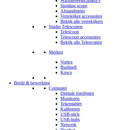
Warmtebeeldcamera’s
Spotting scope
Afstandmeter
Verrekijker accessoires
Bekijk alle verrekijkers
Studio Telescopen
Telescoop
Telescoop accessoires
Bekijk alle Telescopen
Merken
Vortex
Bushnell
Kowa
Beeld & bewerking
Computer
Digitale fotolijsten
Monitoren
Tekentablet
Kalibreren
USB-stick
USB-hubs
Netwerk
Headset