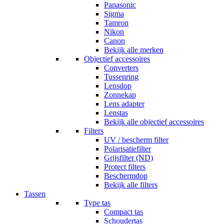
Panasonic
Sigma
Tamron
Nikon
Canon
Bekijk alle merken
Objectief accessoires
Converters
Tussenring
Lensdop
Zonnekap
Lens adapter
Lenstas
Bekijk alle objectief accessoires
Filters
UV / bescherm filter
Polarisatiefilter
Grijsfilter (ND)
Protect filters
Beschermdop
Bekijk alle filters
Tassen
Type tas
Compact tas
Schoudertas