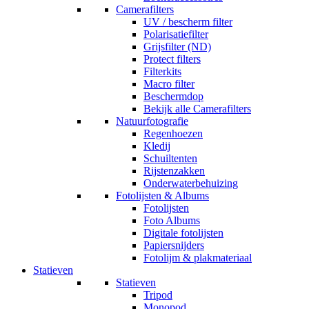
Camerafilters
UV / bescherm filter
Polarisatiefilter
Grijsfilter (ND)
Protect filters
Filterkits
Macro filter
Beschermdop
Bekijk alle Camerafilters
Natuurfotografie
Regenhoezen
Kledij
Schuiltenten
Rijstenzakken
Onderwaterbehuizing
Fotolijsten & Albums
Fotolijsten
Foto Albums
Digitale fotolijsten
Papiersnijders
Fotolijm & plakmateriaal
Statieven
Statieven
Tripod
Monopod