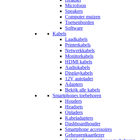
Microfoon
Speakers
Computer muizen
Toetsenborden
Software
Kabels
Laadkabels
Printerkabels
Netwerkkabels
Monitorkabels
HDMI kabels
Audiokabels
Displaykabels
12V autolader
Adapters
Bekijk alle kabels
Smartphones toebehoren
Houders
Headsets
Opladers
Kabeladapters
Dashboardhouder
Smartphone accessoires
Geheugenkaartlezer