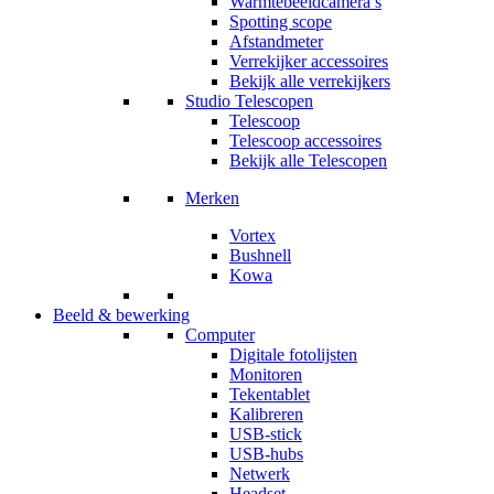
Warmtebeeldcamera’s
Spotting scope
Afstandmeter
Verrekijker accessoires
Bekijk alle verrekijkers
Studio Telescopen
Telescoop
Telescoop accessoires
Bekijk alle Telescopen
Merken
Vortex
Bushnell
Kowa
Beeld & bewerking
Computer
Digitale fotolijsten
Monitoren
Tekentablet
Kalibreren
USB-stick
USB-hubs
Netwerk
Headset