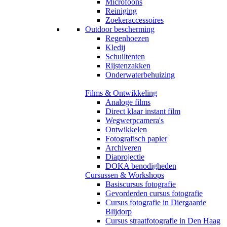
Microfoons
Reiniging
Zoekeraccessoires
Outdoor bescherming
Regenhoezen
Kledij
Schuiltenten
Rijstenzakken
Onderwaterbehuizing
Films & Ontwikkeling
Analoge films
Direct klaar instant film
Wegwerpcamera's
Ontwikkelen
Fotografisch papier
Archiveren
Diaprojectie
DOKA benodigheden
Cursussen & Workshops
Basiscursus fotografie
Gevorderden cursus fotografie
Cursus fotografie in Diergaarde
Blijdorp
Cursus straatfotografie in Den Haag