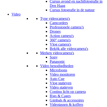
Cursus avond en nachtfotografie in
Den Haag
Cursus fotografie in de natuur
Video
Type videocamera's
Camcorders
Professionele camera’s
Drones
Action camera's
360° camera's
Vlog camera's
Bekijk alle videocamera's
Merken videocamera's
Sony
Panasonic
Video benodigdheden
Microfoons
Video monitoren
Auto Cue
Vlog statieven
Video statieven
Continu licht op camera
Rigs & Cages
Gimbals & accessoires
Videotassen & koffers