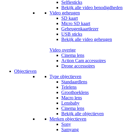
Selfiesticks
Bekijk alle video benodigdheden
Video geheugen
SD kaart
Micro SD kaart
Geheugenkaartlezer
USB sticks
Bekijk alle video geheugen
Video overige
Cinema lens
Action Cam accessoires
Drone accessoires
Objectieven
Type objectieven
Standaardlens
Telelens
Groothoeklens
Macro lens
Lensbaby
Cinema lens
Bekijk alle objectieven
Merken objectieven
Sony
Samyang