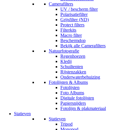
Camerafilters
UV / bescherm filter
Polarisatiefilter
Grijsfilter (ND)
Protect filters
Filterkits
Macro filter
Beschermdop
Bekijk alle Camerafilters
Natuurfotografie
Regenhoezen
Kledij
Schuiltenten
Rijstenzakken
Onderwaterbehuizing
Fotolijsten & Albums
Fotolijsten
Foto Albums
Digitale fotolijsten
Papiersnijders
Fotolijm & plakmateriaal
Statieven
Statieven
Tripod
Monopod