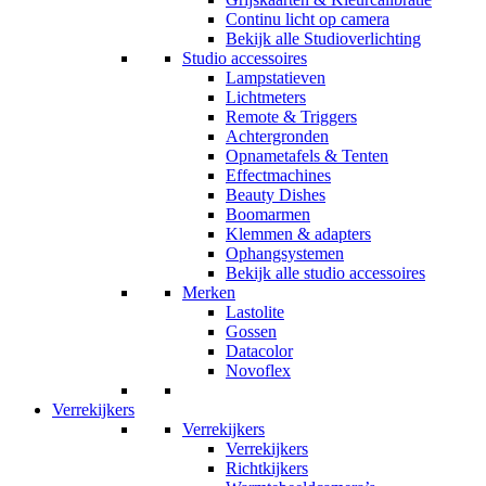
Continu licht op camera
Bekijk alle Studioverlichting
Studio accessoires
Lampstatieven
Lichtmeters
Remote & Triggers
Achtergronden
Opnametafels & Tenten
Effectmachines
Beauty Dishes
Boomarmen
Klemmen & adapters
Ophangsystemen
Bekijk alle studio accessoires
Merken
Lastolite
Gossen
Datacolor
Novoflex
Verrekijkers
Verrekijkers
Verrekijkers
Richtkijkers