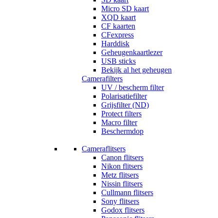
Micro SD kaart
XQD kaart
CF kaarten
CFexpress
Harddisk
Geheugenkaartlezer
USB sticks
Bekijk al het geheugen
Camerafilters
UV / bescherm filter
Polarisatiefilter
Grijsfilter (ND)
Protect filters
Macro filter
Beschermdop
Cameraflitsers
Canon flitsers
Nikon flitsers
Metz flitsers
Nissin flitsers
Cullmann flitsers
Sony flitsers
Godox flitsers