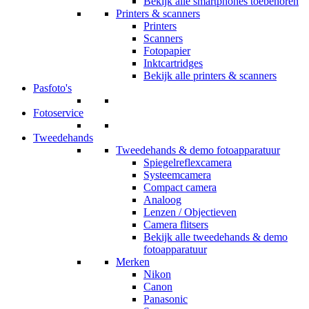
Bekijk alle smartphones toebehoren
Printers & scanners
Printers
Scanners
Fotopapier
Inktcartridges
Bekijk alle printers & scanners
Pasfoto's
Fotoservice
Tweedehands
Tweedehands & demo fotoapparatuur
Spiegelreflexcamera
Systeemcamera
Compact camera
Analoog
Lenzen / Objectieven
Camera flitsers
Bekijk alle tweedehands & demo
fotoapparatuur
Merken
Nikon
Canon
Panasonic