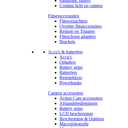
Panasonic flitsers
Continu licht op camera
Flitseraccessoires
Flitsverzachters
Overige flitsaccessoires
Remote en Triggers
Flitsschoen adapters
Brackets
Accu's & batterijen
Accu's
Opladers
Battery grips
Batterijen
Reisstekkers
Powerbanks
Camera accessoires
Action Cam accessoires
Afstandsbedieningen
Battery grips
LCD bescherming
Bescherming & Outdoor
Macrofotografie