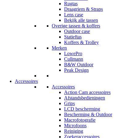
Rugtas
Draagriem & Straps
Lens case
Bekijk alle tassen
Overige tassen & koffers
Outdoor case
Statieftas
Koffers & Trolley
Merken
LowePro
Cullmann
B&W Outdoor
Peak Design
Accessoires
Accessoires
Action Cam accessoires
Afstandsbedieningen
Grips
LCD bescherming
Bescherming & Outdoor
Macrofotografie
Microfoons
Reiniging
Zoekeraccessoires