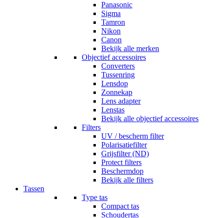
Panasonic
Sigma
Tamron
Nikon
Canon
Bekijk alle merken
Objectief accessoires
Converters
Tussenring
Lensdop
Zonnekap
Lens adapter
Lenstas
Bekijk alle objectief accessoires
Filters
UV / bescherm filter
Polarisatiefilter
Grijsfilter (ND)
Protect filters
Beschermdop
Bekijk alle filters
Tassen
Type tas
Compact tas
Schoudertas