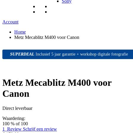
Sony
Account
Home
Metz Mecablitz M400 voor Canon
SUPERDEAL
SUPERDEAL
SUPERDEAL
Inclusief 5 jaar garantie + workshop digitale fotografie
Metz Mecablitz M400 voor
Canon
Direct leverbaar
Waardering:
100
% of
100
1
Review
Schrijf een review