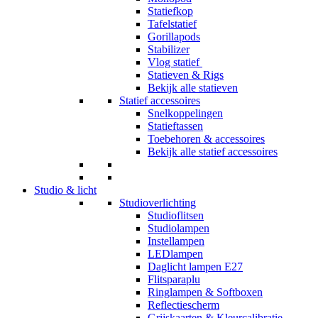
Statiefkop
Tafelstatief
Gorillapods
Stabilizer
Vlog statief
Statieven & Rigs
Bekijk alle statieven
Statief accessoires
Snelkoppelingen
Statieftassen
Toebehoren & accessoires
Bekijk alle statief accessoires
Studio & licht
Studioverlichting
Studioflitsen
Studiolampen
Instellampen
LEDlampen
Daglicht lampen E27
Flitsparaplu
Ringlampen & Softboxen
Reflectiescherm
Grijskaarten & Kleurcalibratie