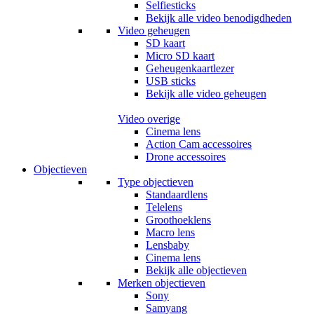
Selfiesticks
Bekijk alle video benodigdheden
Video geheugen
SD kaart
Micro SD kaart
Geheugenkaartlezer
USB sticks
Bekijk alle video geheugen
Video overige
Cinema lens
Action Cam accessoires
Drone accessoires
Objectieven
Type objectieven
Standaardlens
Telelens
Groothoeklens
Macro lens
Lensbaby
Cinema lens
Bekijk alle objectieven
Merken objectieven
Sony
Samyang