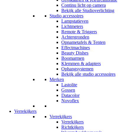
Continu licht op camera
Bekijk alle Studioverlichting
Studio accessoires
Lampstatieven
Lichtmeters
Remote & Triggers
Achtergronden
Opnametafels & Tenten
Effectmachines
Beauty Dishes
Boomarmen
Klemmen & adapters
Ophangsystemen
Bekijk alle studio accessoires
Merken
Lastolite
Gossen
Datacolor
Novoflex
Verrekijkers
Verrekijkers
Verrekijkers
Richtkijkers