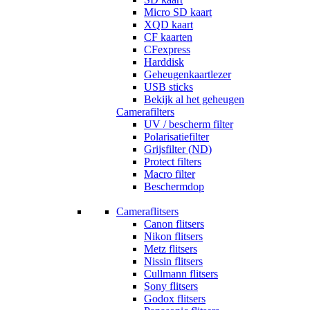
Micro SD kaart
XQD kaart
CF kaarten
CFexpress
Harddisk
Geheugenkaartlezer
USB sticks
Bekijk al het geheugen
Camerafilters
UV / bescherm filter
Polarisatiefilter
Grijsfilter (ND)
Protect filters
Macro filter
Beschermdop
Cameraflitsers
Canon flitsers
Nikon flitsers
Metz flitsers
Nissin flitsers
Cullmann flitsers
Sony flitsers
Godox flitsers