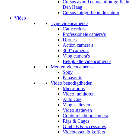
Cursus avond en nachtfotografie in
Den Haag
Cursus fotografie in de natuur
Video
Type videocamera's
Camcorders
Professionele camera’s
Drones
Action camera's
360° camera's
Vlog camera's
Bekijk alle videocamera's
Merken videocamera's
Sony
Panasonic
Video benodigdheden
Microfoons
Video monitoren
Auto Cue
Vlog statieven
Video statieven
Continu licht op camera
Rigs & Cages
Gimbals & accessoires
Videotassen & koffers