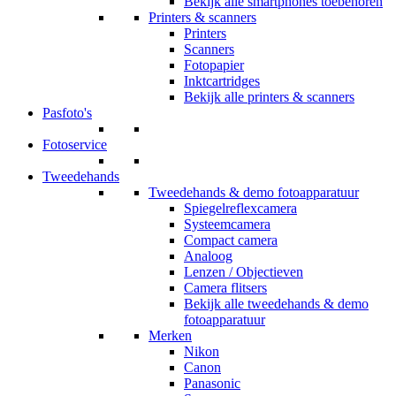
Bekijk alle smartphones toebehoren
Printers & scanners
Printers
Scanners
Fotopapier
Inktcartridges
Bekijk alle printers & scanners
Pasfoto's
Fotoservice
Tweedehands
Tweedehands & demo fotoapparatuur
Spiegelreflexcamera
Systeemcamera
Compact camera
Analoog
Lenzen / Objectieven
Camera flitsers
Bekijk alle tweedehands & demo
fotoapparatuur
Merken
Nikon
Canon
Panasonic