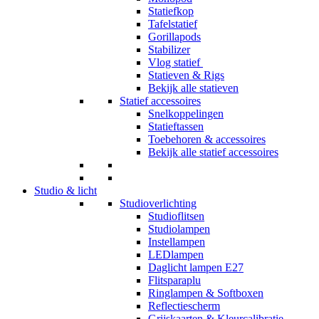
Statiefkop
Tafelstatief
Gorillapods
Stabilizer
Vlog statief
Statieven & Rigs
Bekijk alle statieven
Statief accessoires
Snelkoppelingen
Statieftassen
Toebehoren & accessoires
Bekijk alle statief accessoires
Studio & licht
Studioverlichting
Studioflitsen
Studiolampen
Instellampen
LEDlampen
Daglicht lampen E27
Flitsparaplu
Ringlampen & Softboxen
Reflectiescherm
Grijskaarten & Kleurcalibratie