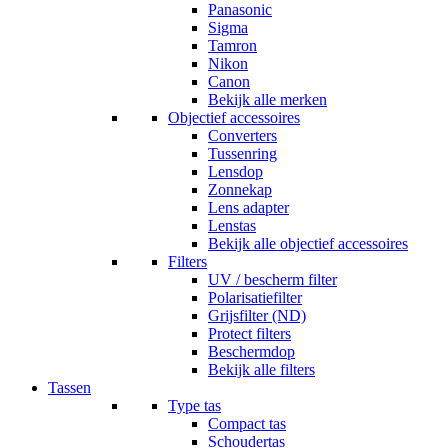
Panasonic
Sigma
Tamron
Nikon
Canon
Bekijk alle merken
Objectief accessoires
Converters
Tussenring
Lensdop
Zonnekap
Lens adapter
Lenstas
Bekijk alle objectief accessoires
Filters
UV / bescherm filter
Polarisatiefilter
Grijsfilter (ND)
Protect filters
Beschermdop
Bekijk alle filters
Tassen
Type tas
Compact tas
Schoudertas