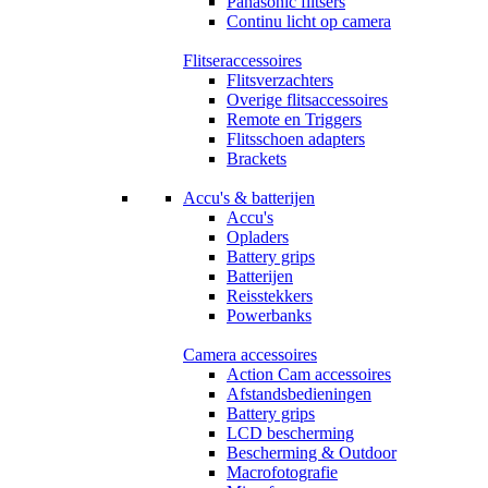
Panasonic flitsers
Continu licht op camera
Flitseraccessoires
Flitsverzachters
Overige flitsaccessoires
Remote en Triggers
Flitsschoen adapters
Brackets
Accu's & batterijen
Accu's
Opladers
Battery grips
Batterijen
Reisstekkers
Powerbanks
Camera accessoires
Action Cam accessoires
Afstandsbedieningen
Battery grips
LCD bescherming
Bescherming & Outdoor
Macrofotografie