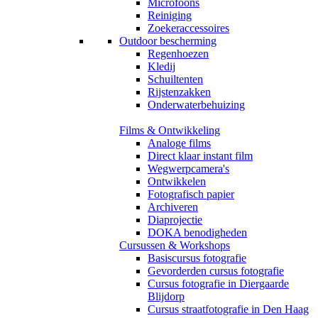
Microfoons
Reiniging
Zoekeraccessoires
Outdoor bescherming
Regenhoezen
Kledij
Schuiltenten
Rijstenzakken
Onderwaterbehuizing
Films & Ontwikkeling
Analoge films
Direct klaar instant film
Wegwerpcamera's
Ontwikkelen
Fotografisch papier
Archiveren
Diaprojectie
DOKA benodigheden
Cursussen & Workshops
Basiscursus fotografie
Gevorderden cursus fotografie
Cursus fotografie in Diergaarde
Blijdorp
Cursus straatfotografie in Den Haag