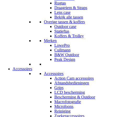
Rugtas
Draagriem & Straps
Lens case
Bekijk alle tassen
Overige tassen & koffers
Outdoor case
Statieftas
Koffers & Trolley
Merken
LowePro
Cullmann
B&W Outdoor
Peak Design
Accessoires
Accessoires
Action Cam accessoires
Afstandsbedieningen
Grips
LCD bescherming
Bescherming & Outdoor
Macrofotografie
Microfoons
Reiniging
Zoekeraccessoires