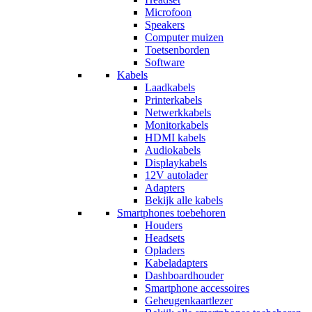
Microfoon
Speakers
Computer muizen
Toetsenborden
Software
Kabels
Laadkabels
Printerkabels
Netwerkkabels
Monitorkabels
HDMI kabels
Audiokabels
Displaykabels
12V autolader
Adapters
Bekijk alle kabels
Smartphones toebehoren
Houders
Headsets
Opladers
Kabeladapters
Dashboardhouder
Smartphone accessoires
Geheugenkaartlezer