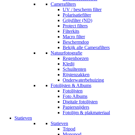
Camerafilters
UV / bescherm filter
Polarisatiefilter
Grijsfilter (ND)
Protect filters
Filterkits
Macro filter
Beschermdop
Bekijk alle Camerafilters
Natuurfotografie
Regenhoezen
Kledij
Schuiltenten
Rijstenzakken
Onderwaterbehuizing
Fotolijsten & Albums
Fotolijsten
Foto Albums
Digitale fotolijsten
Papiersnijders
Fotolijm & plakmateriaal
Statieven
Statieven
Tripod
Monopod