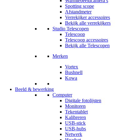
Warmtebeeldcamera’s
Spotting scope
Afstandmeter
Verrekijker accessoires
Bekijk alle verrekijkers
Studio Telescopen
Telescoop
Telescoop accessoires
Bekijk alle Telescopen
Merken
Vortex
Bushnell
Kowa
Beeld & bewerking
Computer
Digitale fotolijsten
Monitoren
Tekentablet
Kalibreren
USB-stick
USB-hubs
Netwerk
Headset