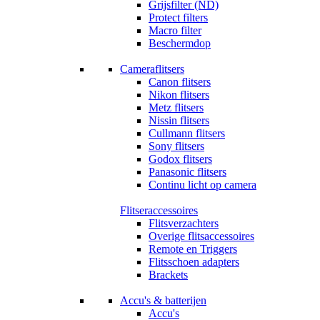
Grijsfilter (ND)
Protect filters
Macro filter
Beschermdop
Cameraflitsers
Canon flitsers
Nikon flitsers
Metz flitsers
Nissin flitsers
Cullmann flitsers
Sony flitsers
Godox flitsers
Panasonic flitsers
Continu licht op camera
Flitseraccessoires
Flitsverzachters
Overige flitsaccessoires
Remote en Triggers
Flitsschoen adapters
Brackets
Accu's & batterijen
Accu's