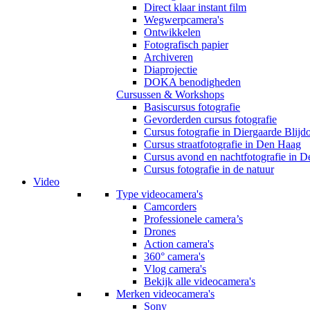
Direct klaar instant film
Wegwerpcamera's
Ontwikkelen
Fotografisch papier
Archiveren
Diaprojectie
DOKA benodigheden
Cursussen & Workshops
Basiscursus fotografie
Gevorderden cursus fotografie
Cursus fotografie in Diergaarde Blijd
Cursus straatfotografie in Den Haag
Cursus avond en nachtfotografie in 
Cursus fotografie in de natuur
Video
Type videocamera's
Camcorders
Professionele camera’s
Drones
Action camera's
360° camera's
Vlog camera's
Bekijk alle videocamera's
Merken videocamera's
Sony