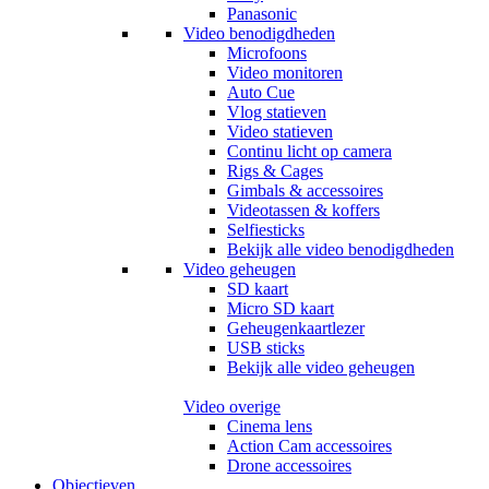
Panasonic
Video benodigdheden
Microfoons
Video monitoren
Auto Cue
Vlog statieven
Video statieven
Continu licht op camera
Rigs & Cages
Gimbals & accessoires
Videotassen & koffers
Selfiesticks
Bekijk alle video benodigdheden
Video geheugen
SD kaart
Micro SD kaart
Geheugenkaartlezer
USB sticks
Bekijk alle video geheugen
Video overige
Cinema lens
Action Cam accessoires
Drone accessoires
Objectieven