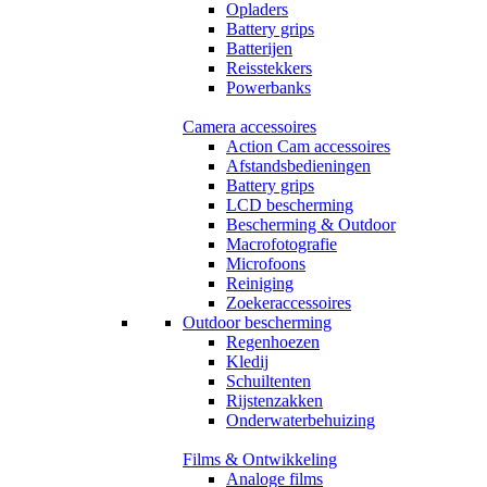
Opladers
Battery grips
Batterijen
Reisstekkers
Powerbanks
Camera accessoires
Action Cam accessoires
Afstandsbedieningen
Battery grips
LCD bescherming
Bescherming & Outdoor
Macrofotografie
Microfoons
Reiniging
Zoekeraccessoires
Outdoor bescherming
Regenhoezen
Kledij
Schuiltenten
Rijstenzakken
Onderwaterbehuizing
Films & Ontwikkeling
Analoge films