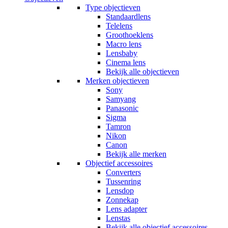
Type objectieven
Standaardlens
Telelens
Groothoeklens
Macro lens
Lensbaby
Cinema lens
Bekijk alle objectieven
Merken objectieven
Sony
Samyang
Panasonic
Sigma
Tamron
Nikon
Canon
Bekijk alle merken
Objectief accessoires
Converters
Tussenring
Lensdop
Zonnekap
Lens adapter
Lenstas
Bekijk alle objectief accessoires