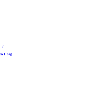
orp
Den Haag