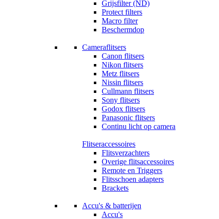
Grijsfilter (ND)
Protect filters
Macro filter
Beschermdop
Cameraflitsers
Canon flitsers
Nikon flitsers
Metz flitsers
Nissin flitsers
Cullmann flitsers
Sony flitsers
Godox flitsers
Panasonic flitsers
Continu licht op camera
Flitseraccessoires
Flitsverzachters
Overige flitsaccessoires
Remote en Triggers
Flitsschoen adapters
Brackets
Accu's & batterijen
Accu's