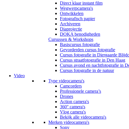
Direct klaar instant film
Wegwerpcamera's
Ontwikkelen
Fotografisch papier
Archiveren
Diaprojectie
DOKA benodigheden
Cursussen & Workshops
Basiscursus fotografie
Gevorderden cursus fotografie
Cursus fotografie in Diergaarde Blijd
Cursus straatfotografie in Den Haag
Cursus avond en nachtfotografie in 
Cursus fotografie in de natuur
Video
Type videocamera's
Camcorders
Professionele camera’s
Drones
Action camera's
360° camera's
Vlog camera's
Bekijk alle videocamera's
Merken videocamera's
Sony