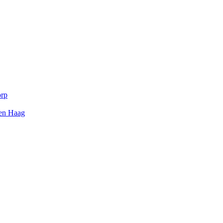
orp
Den Haag