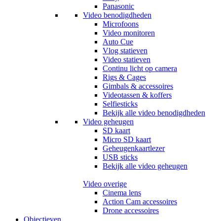
Panasonic
Video benodigdheden
Microfoons
Video monitoren
Auto Cue
Vlog statieven
Video statieven
Continu licht op camera
Rigs & Cages
Gimbals & accessoires
Videotassen & koffers
Selfiesticks
Bekijk alle video benodigdheden
Video geheugen
SD kaart
Micro SD kaart
Geheugenkaartlezer
USB sticks
Bekijk alle video geheugen
Video overige
Cinema lens
Action Cam accessoires
Drone accessoires
Objectieven