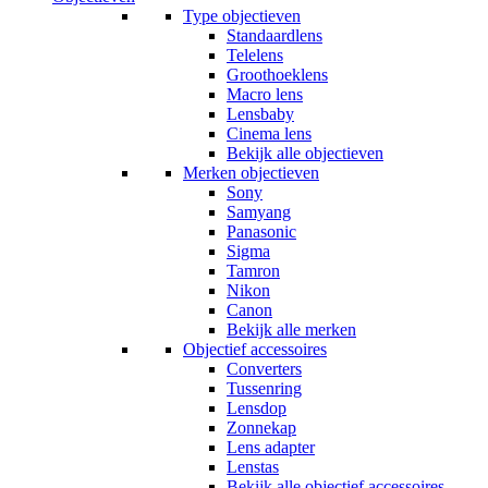
Type objectieven
Standaardlens
Telelens
Groothoeklens
Macro lens
Lensbaby
Cinema lens
Bekijk alle objectieven
Merken objectieven
Sony
Samyang
Panasonic
Sigma
Tamron
Nikon
Canon
Bekijk alle merken
Objectief accessoires
Converters
Tussenring
Lensdop
Zonnekap
Lens adapter
Lenstas
Bekijk alle objectief accessoires