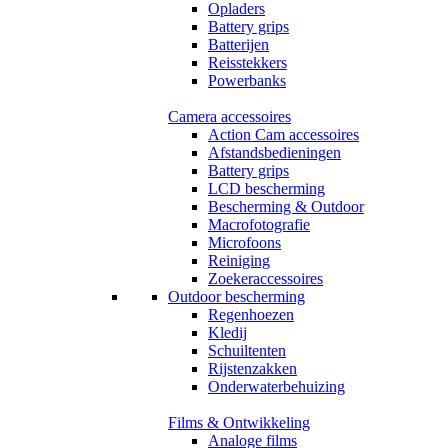
Opladers
Battery grips
Batterijen
Reisstekkers
Powerbanks
Camera accessoires
Action Cam accessoires
Afstandsbedieningen
Battery grips
LCD bescherming
Bescherming & Outdoor
Macrofotografie
Microfoons
Reiniging
Zoekeraccessoires
Outdoor bescherming
Regenhoezen
Kledij
Schuiltenten
Rijstenzakken
Onderwaterbehuizing
Films & Ontwikkeling
Analoge films